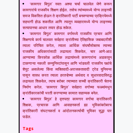
‘कामगार बिगुल’ स्वतः अश्या चर्चा चालवेल जेणे करून
कामगारांचे राजकीय शिक्षण होईल. तसेच त्यांच्यामध्ये योग्य लाइनची
समज विकसित होऊन ते क्रांतिकारी पार्टी बनवण्याच्या प्रक्रियेमध्ये
सहभागी होऊ शकतील आणि त्यातून व्यवहारामध्ये योग्य लाइनच्या
सत्यापानचा आधार तयार होऊ शकेल.
‘कामगार बिगुल’ कामगार वर्गामध्ये राजकीय प्रचार आणि
शिक्षणाचे कार्य चालवत सर्वहारा क्रांतीच्या ऐतिहासिक जबाबदारीशी
त्याला परिचित करेल, त्याला आर्थिक संघर्षांसोबतच त्याच्या
राजकीय अधिकारांसाठी लढायला शिकवेल, चार आणे-आठ
आण्याच्या किरकोळ आर्थिक लढायांमध्ये कामगारांना अडकावून
टाकणाऱ्या नकली कम्युनिस्टांपासून आणि भांडवली राजकीय पक्षांचे
शेपूट असलेल्या किंवा व्यक्तिवादी-अराजकतावादी ट्रेड युनियन्स
पासून सावध करत त्याला हरतऱ्हेच्या अर्थवाद व सुधारवादाविरुद्ध
लढायला शिकवेल, त्याच बरोबर त्याच्यात सच्ची क्रांतिकारी चेतना
निर्माण करेल. ‘कामगार बिगुल’ सर्वहारा वर्गाच्या फळ्यांमधून
क्रांतीकारकांची भरती करण्याच्या कामात सहाय्यक बनेल.
‘कामगार बिगुल’ हे वृत्तपत्र कामगार वर्गाचा क्रांतिकारी
शिक्षक, प्रचारक आणि आवाहनकर्ता ह्या भूमिकांबरोबरच
क्रांतिकारी संघटनकर्ता व आंदोलनकर्त्याची भूमिका सुद्धा पार
पाडेल.
Tags