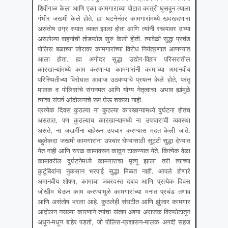
शिवीगाळ केला आणि एका कामगाराच्या पोटात कात्री घुसवून त्याला
गंभीर जखमी केले होते. ह्या घटनेनंतर कामगारांमध्ये खदखदणारा
असंतोष उग्र रुपात व्यक्त झाला होता आणि त्यांनी रस्त्यावर उभ्या
असलेल्या वाहनांची तोडफोड सुरु केली होती. त्यावेळी सुद्धा प्रचंड
पोलिस बळाच्या जोरावर कामगारांच्या विरोध नियंत्रणात आणण्यात
आला होता. ह्या अगोदर सुद्धा उद्योग-विहार परिसरातील
कारखान्यांमध्ये काम करणाऱ्या कामगारांनी कामाच्या अमानवीय
परिस्थितीच्या विरोधात आवाज उठवण्याचे प्रयत्न केले होते, परंतु
मालक व पोलिसांचे संगनमत आणि योग्य नेतृत्वाचा अभाव ह्यांमुळे
त्यांचा संघर्ष आंदोलनाचे रूप घेऊ शकला नाही.
प्रत्येक दिवस कुठल्या ना कुठल्या कारखान्यामध्ये दुर्घटना होतच
असतात. पण कुठल्याच कारखान्यामध्ये ना उपचाराची व्यवस्था
असते, ना जखमींना बाहेरून उपचार करण्यास मदत केली जाते.
बहुतेकदा जखमी कामगारांना उपचार घेण्यासाठी सुट्टी सुद्धा देण्यात
येत नाही आणि सरळ कामावरून काढून टाकण्यात येते. कित्येक वेळा
कामावरील दुर्घटनेमध्ये कामगाराचा मृत्यू झाला तरी त्याच्या
कुटुंबियांना नुकसान भरपाई सुद्धा मिळत नाही. आपले होणारे
अमानवीय शोषण, कामाचा जबरदस्त दबाव आणि प्रत्येक दिवस
जोखीम घेऊन काम करण्यामुळे कामगारांच्या मनात प्रचंड तणाव
आणि असंतोष भरला आहे. कुठलेही संघटीत आणि झुंजार कामगार
आंदोलन नसल्या कारणाने त्यांचा संताप अश्या अराजक विस्फोटातून
अधून-मधून बाहेर पडतो, जो पोलिस-प्रशासन-मालक अगदी सहज