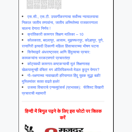
एस.सी., एस.टी. उपवर्गीकरणाचा सर्वोच्च न्यायालयाचा
निकाल जातीय तणावांना, जातीय अस्मितेच्या राजकारणाला
चालना देणारा निर्णय !
क्रांतिकारी कामगार शिक्षण मालिका – 10
कोलकाता, बदलापूर, आसाम, मुझफ्फरपूर, कोल्हापूर, पुणे,
रत्नागिरी इत्यादी ठिकाणी महिला हिंसाचाराच्या भीषण घटना
सिनेमाद्वारे अंधराष्ट्रवाद आणि हिंदुत्वाचा प्रचार:
कामकऱ्यांना भरकटवणारे प्रचारतंत्र
कोट्यवधी कामगार-कष्टकऱ्याची मुलं शिक्षणासह
खेळापासूनही वंचित! मग ऑलिपिकमध्ये मेडल कुठून येणार?
गो–रक्षणाच्या नावाखाली हरियाणात हिंदू युवक सुद्धा बळी!
मुस्लिमांवर सतत वाढते हल्ले!
उजव्या विचाराचे एन्फ्ल्युएंसर्स (प्रभावक): फॅशिस्ट विखारी
प्रचाराची महामारी
हिन्‍दी में बिगुल पढ़ने के लिए इस फोटो पर क्लिक
करें