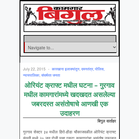
July 22, 2015
-
कारखाना इलाक्यांतून
,
दमनतंत्र, पोलिस,
न्यायपालिका
,
संघर्षरत जनता
ओरियंट क्राफ्ट मधील घटना – गुरगाव
मधील कामगारांमध्ये खदखदत असलेल्या
जबरदस्त असंतोषाचे आणखी एक
उदाहरण
बिगुल वार्ताहर
गुरगाव सेक्टर ३४ मधील हिरो-होंडा चौकाजवळील ओरियंट क्राफ्ट
कंपनी मध्ये २० जून रोजी पुन्हा एकदा कामगारांचा असंतोष उफाळून