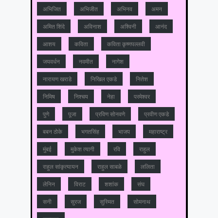
अभिजित
अभिजीत
अभिनव
अमन
अमित शिंदे
अविनाश
अश्विनी
आनंद
आशय
कविता
कविता कृष्णपल्लवी
जयवर्धन
नवमीत
नागेश
नारायण खराडे
निखिल एकडे
नितेश
निमिष
निश्चय
नेहा
परमेश्वर
पुणे
पूजा
प्रविण सोनवणे
प्रवीण एकडे
बबन ठोके
भगतसिंह
भाजप
महाराष्‍ट्र
मुंबई
मुकेश त्‍यागी
रवि
राहुल
राहुल सांकृत्यायन
राहुल साबळे
ललिता
लेनिन
विराट
शशांक
संघ
सनी
सुरज
सुस्मित
सोमनाथ