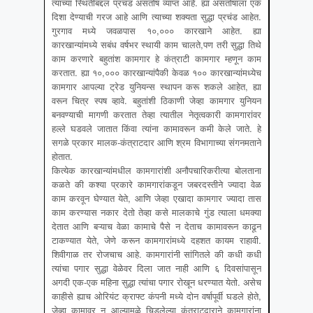
त्यांच्या स्थितीबद्दल प्रचंड असंतोष व्याप्त आहे. ह्या असंतोषाला एक
दिशा देण्याची गरज आहे आणि त्याच्या शक्यता सुद्धा प्रचंड आहेत.
गुरगाव मध्ये जवळपास १०,००० कारखाने आहेत. ह्या
कारखान्यांमध्ये सबंध वर्षभर स्थायी काम चालते,पण तरी सुद्धा तिथे
काम करणारे बहुतांश कामगार हे कंत्राटी कामगार म्हणून काम
करतात. ह्या १०,००० कारखान्यांपैकी केवळ १०० कारखान्यांमध्येच
कामगार आपल्या ट्रेड युनियन्स स्थापन करू शकले आहेत, ह्या
वरून चित्र स्पष व्हावे. बहुतांशी ठिकाणी जेव्हा कामगार युनियन
बनवण्याची मागणी करतात तेव्हा त्यातील नेतृत्वकारी कामगारांवर
हल्ले घडवले जातात किंवा त्यांना कामावरून कमी केले जाते. हे
सगळे प्रकार मालक-कंत्राटदार आणि श्रम विभागाच्या संगनमताने
होतात.
कित्येक कारखान्यांमधील कामगारांशी अनौपचारिकरीत्या बोलताना
कळते की कश्या प्रकारे कामगारांकडून जबरदस्तीने ज्यादा वेळ
काम करवून घेण्यात येते, आणि जेव्हा एखादा कामगार ज्यादा तास
काम करण्यास नकार देतो तेव्हा कसे मालकाचे गुंड त्याला धमक्या
देतात आणि बऱ्याच वेळा कामाचे पैसे न देताच कामावरून काढून
टाकण्यात येते, जेणे करून कामगारांमध्ये दहशत कायम राहावी.
शिवीगाळ तर रोजचाच आहे. कामगारांनी सांगितले की कधी कधी
त्यांचा पगार सुद्धा वेळेवर दिला जात नाही आणि ६ दिवसांपासून
अगदी एक-एक महिना सुद्धा त्यांचा पगार रोखून धरण्यात येतो. असेच
काहीसे ह्याच ओरियंट क्राफ्ट कंपनी मध्ये दोन वर्षापूर्वी घडले होते,
जेव्हा कामावर न आल्यामुळे चिडलेल्या कंत्राटदाराने कामगारांना