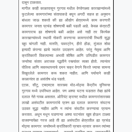
दाबून टाकतात.
मागील काही काळापासून गुरगाव मधील वेगवेगळ्या कारखान्यांमध्ये
फुटलेल्या कामगारांच्या संतापाकडे बघून अगदी सहज हा अनुमान
बांधला जाऊ शकतो की ह्या औद्योग क्षेत्रामध्ये काम करणारी
कामगार जनता प्रचंड शोषणाची बळी पडली आहे. केवळ कंत्राटी
कामगाराच ह्या शोषणाचे बळी आहेत असे नाही तर कित्येक
कारखान्यांमध्ये स्थायी नोकरी करणाऱ्या कामगारांची स्थिती सुद्धा
खूप चांगली नाही. मारुति, पावरट्रेन, हीरो होंडा, मुंजाल शोवा
इत्यादी कंपन्या ह्याचे ज्वलंत उदाहरण आहेत. परंतु नेतृत्व आणि
क्रांतिकारी विकल्पाच्या अभावी शोषित आणि उत्पिडीत कामगार
जनतेचा संताप अराजक पद्धतीने रस्त्यांवर व्यक्त होतो. त्यानंतर
पोलिस आणि व्यवस्थापनाचे दमन चक्र वेगाने फिरते ज्याचा सामना
विखुरलेले कामगार करू शकत नाहीत. आणि पर्यायाने काही
काळानंतर हा असंतोष थंड पडतो.
एटक, सीटू, एचएमएस सारख्या मोठ-मोठ्या केंद्रीय युनियन्स
गुरगाव मध्ये उपस्थित आहेत. पण अश्या घटना घडतात तेव्हा ह्यांचे
दलाल नेते गायब असतात. ओरियंट क्राफ्ट मधील कामगारांसारख्या
लाखो असंघटीत कामगारांचे प्रश्न ह्या दलाल कामगार संघटना
उठवत सुद्धा नाहीत आणि न त्यांना संघटीत करण्याचा प्रयत्न
करतात. अधून मधून घडणाऱ्या अश्या घटनांवर खुश होऊन टाळ्या
वाजवण्यापेक्षा गरज आहे ती ह्या असंघटीत क्षेत्रातील ह्या प्रचंड
मोठ्या कामगार जनतेमध्ये क्रांतिकारी प्रचार-प्रसार करून त्यांच्या
मूलभूत मागण्या उदाहरणार्थ – कामाचे ठराविक तास, जबरदस्तीने