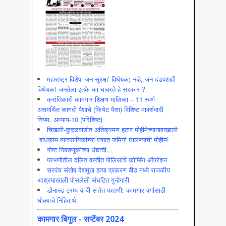
महाराष्ट्र विशेष ‘जन सुरक्षा’ विधेयक; नव्हे, जन दडपशाही
विधेयक! जनतेला इतके का घाबरते हे सरकार ?
क्रांतिकारी कामगार शिक्षण मालिका – 11 स्वर्ण
असमर्थित कागदी पैशाचे (फियेट पैसा) विशिष्ट मार्क्सवादी
नियम. अध्याय-10 (परिशिष्ट)
चिखली-कुदळवाडीत अतिक्रमण हटाव मोहीमेच्यानावाखाली
बांधकाम व्यावसायिकांच्या घशात जमिनी घालण्याची मोहीम!
गोष्ट निवडणुकीच्या धंद्याची…
परभणीतील दलित वस्तीत पोलिसांचे कोम्बिंग ऑपरेशन
सरपंच संतोष देशमुख हत्या प्रकरण बीड मध्ये राजकीय
आश्रयाखाली पोसलेली संघटित गुन्हेगारी
डोनाल्ड ट्रम्प यांची सत्तेत परतणी: कामगार वर्गासाठी
धोक्याचे निहितार्थ
कामगार बिगुल - सप्टेंबर 2024