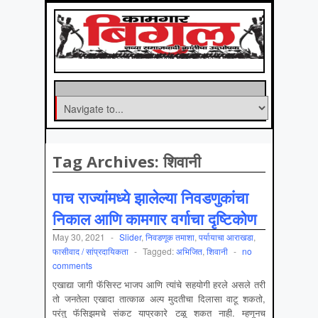
Tag Archives:
शिवानी
पाच राज्यांमध्ये झालेल्या निवडणुकांचा
निकाल आणि कामगार वर्गाचा दृष्टिकोण
May 30, 2021
-
Slider
,
निवडणूक तमाशा
,
पर्यायाचा आराखडा
,
फासीवाद / सांप्रदायिकता
-
Tagged:
अभिजित
,
शिवानी
-
no
comments
एखाद्या जागी फॅसिस्ट भाजप आणि त्यांचे सहयोगी हरले असले तरी
तो जनतेला एखादा तात्काळ अल्प मुदतीचा दिलासा वाटू शकतो,
परंतु फॅसिझमचे संकट याप्रकारे टळू शकत नाही. म्हणूनच