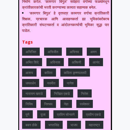
निर्माण करेल. ‘कामगार बिगुल’ सर्वहारा वर्गाच्या फळ्यांमधून
क्रांतीकारकांची भरती करण्याच्या कामात सहाय्यक बनेल.
‘कामगार बिगुल’ हे वृत्तपत्र कामगार वर्गाचा क्रांतिकारी
शिक्षक, प्रचारक आणि आवाहनकर्ता ह्या भूमिकांबरोबरच
क्रांतिकारी संघटनकर्ता व आंदोलनकर्त्याची भूमिका सुद्धा पार
पाडेल.
Tags
अभिजित
अभिजीत
अभिनव
अमन
अमित शिंदे
अविनाश
अश्विनी
आनंद
आशय
कविता
कविता कृष्णपल्लवी
जयवर्धन
नवमीत
नागेश
नारायण खराडे
निखिल एकडे
नितेश
निमिष
निश्चय
नेहा
परमेश्वर
पुणे
पूजा
प्रविण सोनवणे
प्रवीण एकडे
बबन ठोके
भगतसिंह
भाजप
महाराष्‍ट्र