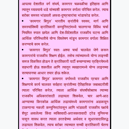
आपल्या देशातील वर्ग संघर्ष, कामगार चळवळीचा इतिहास आणि
त्यातून घ्यावयाचे धडे यांच्याशी कामगार वर्गाला परिचित करेल. त्याच
बरोबर समस्त भांडवली अफवा-दुष्प्रचारांचा भांडाफोड करेल.
‘कामगार बिगुल’ भारतीय क्रांतीचे स्वरूप, मार्ग आणि
समस्यांविषयी क्रांतिकारी कम्युनिस्टांमध्ये चालणाऱ्या विविध चर्चा
नियमित रुपात छापेल आणि देश-विदेशातील राजकीय घटना आणि
आर्थिक परिस्थितीचे योग्य विश्लेषण मांडून कामगार वर्गाला शिक्षित
करण्याचे काम करेल.
‘कामगार बिगुल’ स्वतः अश्या चर्चा चालवेल जेणे करून
कामगारांचे राजकीय शिक्षण होईल. तसेच त्यांच्यामध्ये योग्य लाइनची
समज विकसित होऊन ते क्रांतिकारी पार्टी बनवण्याच्या प्रक्रियेमध्ये
सहभागी होऊ शकतील आणि त्यातून व्यवहारामध्ये योग्य लाइनच्या
सत्यापानचा आधार तयार होऊ शकेल.
‘कामगार बिगुल’ कामगार वर्गामध्ये राजकीय प्रचार आणि
शिक्षणाचे कार्य चालवत सर्वहारा क्रांतीच्या ऐतिहासिक जबाबदारीशी
त्याला परिचित करेल, त्याला आर्थिक संघर्षांसोबतच त्याच्या
राजकीय अधिकारांसाठी लढायला शिकवेल, चार आणे-आठ
आण्याच्या किरकोळ आर्थिक लढायांमध्ये कामगारांना अडकावून
टाकणाऱ्या नकली कम्युनिस्टांपासून आणि भांडवली राजकीय पक्षांचे
शेपूट असलेल्या किंवा व्यक्तिवादी-अराजकतावादी ट्रेड युनियन्स
पासून सावध करत त्याला हरतऱ्हेच्या अर्थवाद व सुधारवादाविरुद्ध
लढायला शिकवेल, त्याच बरोबर त्याच्यात सच्ची क्रांतिकारी चेतना