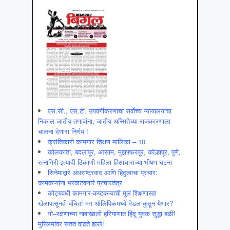
एस.सी., एस.टी. उपवर्गीकरणाचा सर्वोच्च न्यायालयाचा
निकाल जातीय तणावांना, जातीय अस्मितेच्या राजकारणाला
चालना देणारा निर्णय !
क्रांतिकारी कामगार शिक्षण मालिका – 10
कोलकाता, बदलापूर, आसाम, मुझफ्फरपूर, कोल्हापूर, पुणे,
रत्नागिरी इत्यादी ठिकाणी महिला हिंसाचाराच्या भीषण घटना
सिनेमाद्वारे अंधराष्ट्रवाद आणि हिंदुत्वाचा प्रचार:
कामकऱ्यांना भरकटवणारे प्रचारतंत्र
कोट्यवधी कामगार-कष्टकऱ्याची मुलं शिक्षणासह
खेळापासूनही वंचित! मग ऑलिपिकमध्ये मेडल कुठून येणार?
गो–रक्षणाच्या नावाखाली हरियाणात हिंदू युवक सुद्धा बळी!
मुस्लिमांवर सतत वाढते हल्ले!