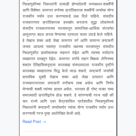
निवडणुकीच्या निकालांनी उत्साही होण्याऐवजी जनपक्षधर-शक्तींनी
आणि विशेषत: कामगार वर्गाच्या क्रांतिकारक शक्तींनी जनतेचा योग्य
राजकीय पर्याय उभा करण्याकडे लक्ष दिले पाहिजे. संसदीय
राजकारणात क्रांतिकारक हस्तक्षेप करताना सुद्धा लोकांमध्ये
संसदीय राजकारणाच्या माध्यमातून सामाजिक-आर्थिक संरचनेत
आमूलाग्र बदल करता येण्याच्या भ्रमाला सतत उघडे केले पाहिजे.
हे तेव्हाच शक्य आहे जेव्हा कामगार वर्ग आणि सामान्य कष्टकरी
जनता आपल्या स्वतंत्र राजकीय पक्षाच्या माध्यमातून संसदीय
निवडणूकीत डावपेचात्मक सहभाग घेईल आणि त्याच्या मर्यादांना
व्यवहारात दाखवून देईल. कामगार वर्गाचे महान शिक्षक लेनिनच्या
शब्दांत ऐतिहासिकदृष्ट्या कालबाह्य संसदवादाला राजकीय दृष्टीने
कालबाह्य व्यवहारातच सिद्ध केले जाऊ शकते. कष्टकरी जनतेची
वास्तविक मुक्ती तेव्हाच शक्य आहे जेव्हा उत्पादन आणि
राज्यकारभारावर कष्टकरी वर्गांचाच ताबा असेल आणि निर्णय
घेण्याची शक्ती त्यांच्या हातात असेल. भारतात ही गोष्ट फक्त नव्या
समाजवादी क्रांतीद्वारेच होऊ शकते. हे सांगण्याची गरज नाही की
चार राज्ये आणि एका केंद्रशासित प्रदेशातील निवडणुकीच्या
निकालांनी कष्टकरी जनतेसमोर त्यांचा योग्य राजकीय पर्याय उभा
करण्याची गरज पुन्हा अधोरेखित केली आहे.
Read Post →