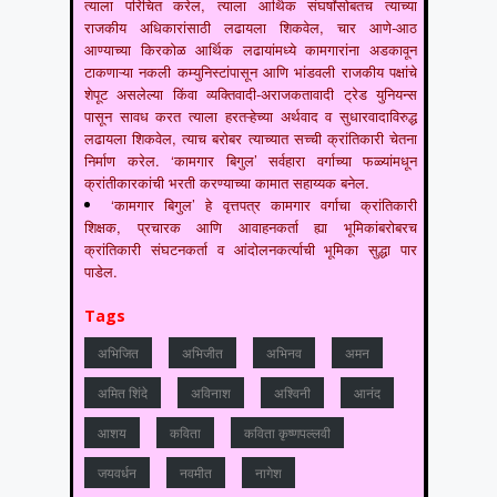
त्याला परिचित करेल, त्याला आर्थिक संघर्षांसोबतच त्याच्या
राजकीय अधिकारांसाठी लढायला शिकवेल, चार आणे-आठ
आण्याच्या किरकोळ आर्थिक लढायांमध्ये कामगारांना अडकावून
टाकणाऱ्या नकली कम्युनिस्टांपासून आणि भांडवली राजकीय पक्षांचे
शेपूट असलेल्या किंवा व्यक्तिवादी-अराजकतावादी ट्रेड युनियन्स
पासून सावध करत त्याला हरतऱ्हेच्या अर्थवाद व सुधारवादाविरुद्ध
लढायला शिकवेल, त्याच बरोबर त्याच्यात सच्ची क्रांतिकारी चेतना
निर्माण करेल. ‘कामगार बिगुल’ सर्वहारा वर्गाच्या फळ्यांमधून
क्रांतीकारकांची भरती करण्याच्या कामात सहाय्यक बनेल.
‘कामगार बिगुल’ हे वृत्तपत्र कामगार वर्गाचा क्रांतिकारी
शिक्षक, प्रचारक आणि आवाहनकर्ता ह्या भूमिकांबरोबरच
क्रांतिकारी संघटनकर्ता व आंदोलनकर्त्याची भूमिका सुद्धा पार
पाडेल.
Tags
अभिजित
अभिजीत
अभिनव
अमन
अमित शिंदे
अविनाश
अश्विनी
आनंद
आशय
कविता
कविता कृष्णपल्लवी
जयवर्धन
नवमीत
नागेश