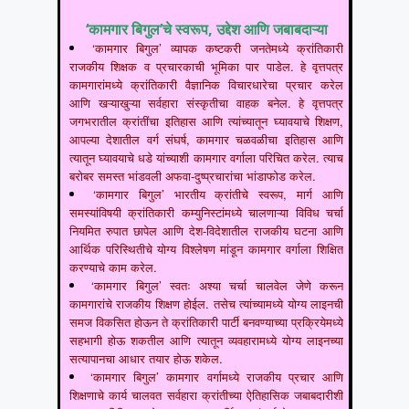
‘कामगार बिगुल’चे स्वरूप, उद्देश आणि जबाबदाऱ्या
‘कामगार बिगुल’ व्यापक कष्टकरी जनतेमध्ये क्रांतिकारी
राजकीय शिक्षक व प्रचारकाची भूमिका पार पाडेल. हे वृत्तपत्र
कामगारांमध्ये क्रांतिकारी वैज्ञानिक विचारधारेचा प्रचार करेल
आणि खऱ्याखुऱ्या सर्वहारा संस्कृतीचा वाहक बनेल. हे वृत्तपत्र
जगभरातील क्रांतींचा इतिहास आणि त्यांच्यातून घ्यावयाचे शिक्षण,
आपल्या देशातील वर्ग संघर्ष, कामगार चळवळीचा इतिहास आणि
त्यातून घ्यावयाचे धडे यांच्याशी कामगार वर्गाला परिचित करेल. त्याच
बरोबर समस्त भांडवली अफवा-दुष्प्रचारांचा भांडाफोड करेल.
‘कामगार बिगुल’ भारतीय क्रांतीचे स्वरूप, मार्ग आणि
समस्यांविषयी क्रांतिकारी कम्युनिस्टांमध्ये चालणाऱ्या विविध चर्चा
नियमित रुपात छापेल आणि देश-विदेशातील राजकीय घटना आणि
आर्थिक परिस्थितीचे योग्य विश्लेषण मांडून कामगार वर्गाला शिक्षित
करण्याचे काम करेल.
‘कामगार बिगुल’ स्वतः अश्या चर्चा चालवेल जेणे करून
कामगारांचे राजकीय शिक्षण होईल. तसेच त्यांच्यामध्ये योग्य लाइनची
समज विकसित होऊन ते क्रांतिकारी पार्टी बनवण्याच्या प्रक्रियेमध्ये
सहभागी होऊ शकतील आणि त्यातून व्यवहारामध्ये योग्य लाइनच्या
सत्यापानचा आधार तयार होऊ शकेल.
‘कामगार बिगुल’ कामगार वर्गामध्ये राजकीय प्रचार आणि
शिक्षणाचे कार्य चालवत सर्वहारा क्रांतीच्या ऐतिहासिक जबाबदारीशी