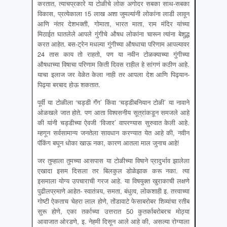
करतात, त्याचप्रकारे या टोळीचे लोक अगोदर सबका साथ-सबका
विकास, प्रत्येकाला 15 लाख अशा जुमल्यांनी लोकांना लाडी लावून
आणि नंतर देशभक्ती, गोमाता, भारत माता, राम मंदिर यांच्या
मिठाईत घातलेले आपले गुंगीचे औषध लोकांना चारून त्यांना बेशुद्ध
करत आहेत. बस-ट्रेन मधल्या गुंगीच्या औषधाचा परिणाम आपल्यावर
24 तास काय तो राहतो, पण या नवीन टोळक्याच्या गुंगीच्या
औषधाच्या विषाचा परिणाम किती दिवस राहील हे सांगणं कठीण आहे.
याचा इलाज जर वेळेत केला नाही तर आपला देश आणि पिढ्यान-
पिढ्या बरबाद होऊ शकतात.
पूर्वी या टोळीला ‘चड्डी गॅंग’ किंवा ‘चड्डीबनियान टोळी’ या नावाने
ओळखले जात होते. पण आता विश्वसनीय सूत्रांकडून समजले आहे
की यांनी चड्डीच्या ऐवजी ‘विजार’ वापरण्यास सुरुवात केली आहे.
म्हणून सर्वसामान्य जनतेला सावधान करण्यात येत आहे की, नवीन
पॅकिंग बघून धोका खाऊ नका, कारण आतला माल जुनाच आहे!
जर तुम्हाला तुमच्या आसपास या टोळीच्या विषाने प्रादुर्भाव झालेला
एखादा इसम दिसला तर बिलकुल डोळेझाक करू नका. त्या
इसमाला योग्य उपचाराची गरज आहे. या विषयुक्त खुराकाची लक्षणे
पुढीलप्रमाणे आहेत- स्वातंत्र्य, समता, बंधुत्व, लोकशाही इ. तत्त्वाच्या
गोष्टी ऐकताच चेहरा लाल होणे, तोंडावाटे फेसाबरोबर शिव्यांचा रतीब
सुरू होणे, एका तर्काच्या उत्तरात 50 कुतर्काबरोबरच मोठ्या
आवाजात ओरडणे, इ. नेहमी दिसून आले आहे की, असल्या रोग्याला