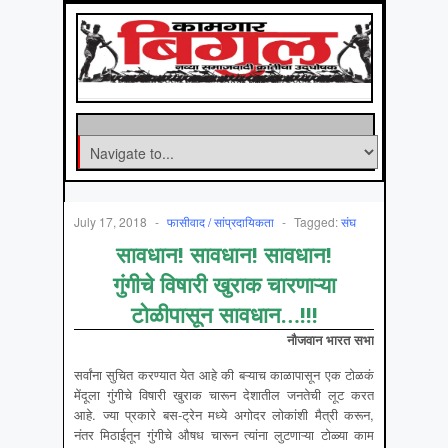
July 17, 2018
-
फासीवाद / सांप्रदायिकता
-
Tagged:
संघ
सावधान! सावधान! सावधान!
गुंगीचे विषारी खुराक चारणाऱ्या
टोळीपासून सावधान…!!!
नौजवान भारत सभा
सर्वांना सुचित करण्यात येत आहे की बऱ्याच काळापासून एक टोळकं
मेंदूला गुंगीचे विषारी खुराक चारून देशातील जनतेची लूट करत
आहे. ज्या प्रकारे बस-ट्रेन मध्ये अगोदर लोकांशी मैत्री करून,
नंतर मिठाईतून गुंगीचे औषध चारून त्यांना लुटणाऱ्या टोळ्या काम