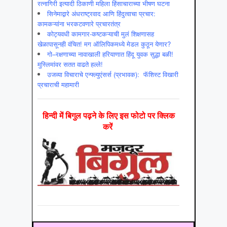
रत्नागिरी इत्यादी ठिकाणी महिला हिंसाचाराच्या भीषण घटना
सिनेमाद्वारे अंधराष्ट्रवाद आणि हिंदुत्वाचा प्रचार:
कामकऱ्यांना भरकटवणारे प्रचारतंत्र
कोट्यवधी कामगार-कष्टकऱ्याची मुलं शिक्षणासह
खेळापासूनही वंचित! मग ऑलिपिकमध्ये मेडल कुठून येणार?
गो–रक्षणाच्या नावाखाली हरियाणात हिंदू युवक सुद्धा बळी!
मुस्लिमांवर सतत वाढते हल्ले!
उजव्या विचाराचे एन्फ्ल्युएंसर्स (प्रभावक): फॅशिस्ट विखारी
प्रचाराची महामारी
हिन्‍दी में बिगुल पढ़ने के लिए इस फोटो पर क्लिक
करें