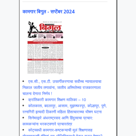
कामगार बिगुल - सप्टेंबर 2024
एस.सी., एस.टी. उपवर्गीकरणाचा सर्वोच्च न्यायालयाचा
निकाल जातीय तणावांना, जातीय अस्मितेच्या राजकारणाला
चालना देणारा निर्णय !
क्रांतिकारी कामगार शिक्षण मालिका – 10
कोलकाता, बदलापूर, आसाम, मुझफ्फरपूर, कोल्हापूर, पुणे,
रत्नागिरी इत्यादी ठिकाणी महिला हिंसाचाराच्या भीषण घटना
सिनेमाद्वारे अंधराष्ट्रवाद आणि हिंदुत्वाचा प्रचार:
कामकऱ्यांना भरकटवणारे प्रचारतंत्र
कोट्यवधी कामगार-कष्टकऱ्याची मुलं शिक्षणासह
खेळापासूनही वंचित! मग ऑलिपिकमध्ये मेडल कुठून येणार?