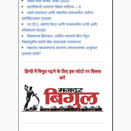
सर्वात मोठा विनोद: बजेट 2024!
क्रांतिकारी कामगार शिक्षण मालिका – 9
वाढते बलात्कार आणि त्यावरील समाजातील अयोग्य
प्रतिक्रियांवर प्रकाश
एन.टी.ए. अंतर्गत केंद्र आणि राज्यस्तरीय भरती आणि
परिक्षांमध्ये घोटाळे!
विशाळगड हिंसाचार: धार्मिक तणावाचे बीज रोवून
निवडणुकीत मतांचे पीक काढण्याचे राजकारण!
शहराला चमकवणाऱ्या कामगार कष्टकऱ्यांच्या आयुष्यात
प्रकाश कधी?
हिन्‍दी में बिगुल पढ़ने के लिए इस फोटो पर क्लिक
करें