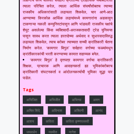
त्याला परिचित करेल, त्याला आर्थिक संघर्षांसोबतच त्याच्या
राजकीय अधिकारांसाठी लढायला शिकवेल, चार आणे-आठ
आण्याच्या किरकोळ आर्थिक लढायांमध्ये कामगारांना अडकावून
टाकणाऱ्या नकली कम्युनिस्टांपासून आणि भांडवली राजकीय पक्षांचे
शेपूट असलेल्या किंवा व्यक्तिवादी-अराजकतावादी ट्रेड युनियन्स
पासून सावध करत त्याला हरतऱ्हेच्या अर्थवाद व सुधारवादाविरुद्ध
लढायला शिकवेल, त्याच बरोबर त्याच्यात सच्ची क्रांतिकारी चेतना
निर्माण करेल. ‘कामगार बिगुल’ सर्वहारा वर्गाच्या फळ्यांमधून
क्रांतीकारकांची भरती करण्याच्या कामात सहाय्यक बनेल.
‘कामगार बिगुल’ हे वृत्तपत्र कामगार वर्गाचा क्रांतिकारी
शिक्षक, प्रचारक आणि आवाहनकर्ता ह्या भूमिकांबरोबरच
क्रांतिकारी संघटनकर्ता व आंदोलनकर्त्याची भूमिका सुद्धा पार
पाडेल.
Tags
अभिजित
अभिजीत
अभिनव
अमन
अमित शिंदे
अविनाश
अश्विनी
आनंद
आशय
कविता
कविता कृष्णपल्लवी
जयवर्धन
नवमीत
नागेश