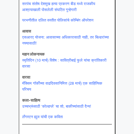
सरपंच संतोष देशमुख हत्या प्रकरण बीड मध्ये राजकीय
आश्रयाखाली पोसलेली संघटित गुन्हेगारी
परभणीतील दलित वस्तीत पोलिसांचे कोम्बिंग ऑपरेशन
आवास
एसआरए योजना: आवासाच्या अधिकारासाठी नाही, तर बिल्डरांच्या
नफ्यासाठी!
महान लोकनायक
स्मृतिदिन (10 मार्च) विशेष : सावित्रीबाई फुले यांचा क्रांतिकारी
वारसा
वारसा
मॅक्सिम गॉर्कीच्या वाढदिवसानिमित्त (28 मार्च) एक साहित्यिक
परिचय
कला-साहित्‍य
उच्चभ्रूंसाठी ‘कोल्डप्ले’ चा शो, बाकीच्यांसाठी दैन्य!
लँगस्टन ह्यूज यांची एक कविता