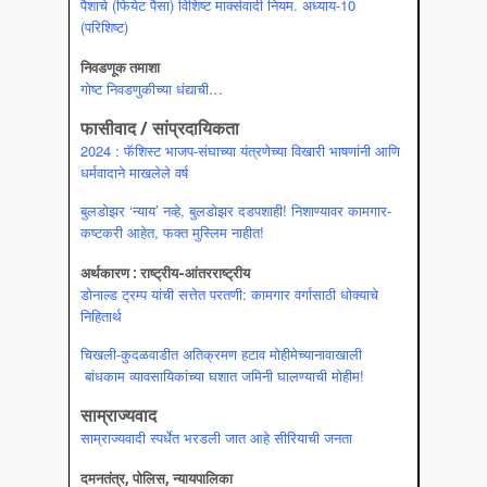
पैशाचे (फियेट पैसा) विशिष्ट मार्क्सवादी नियम. अध्याय-10
(परिशिष्ट)
निवडणूक तमाशा
गोष्ट निवडणुकीच्या धंद्याची…
फासीवाद / सांप्रदायिकता
2024 : फॅशिस्ट भाजप-संघाच्या यंत्रणेच्या विखारी भाषणांनी आणि
धर्मवादाने माखलेले वर्ष
बुलडोझर ‘न्याय’ नव्हे, बुलडोझर दडपशाही! निशाण्यावर कामगार-
कष्टकरी आहेत, फक्त मुस्लिम नाहीत!
अर्थकारण : राष्ट्रीय-आंतरराष्ट्रीय
डोनाल्ड ट्रम्प यांची सत्तेत परतणी: कामगार वर्गासाठी धोक्याचे
निहितार्थ
चिखली-कुदळवाडीत अतिक्रमण हटाव मोहीमेच्यानावाखाली
बांधकाम व्यावसायिकांच्या घशात जमिनी घालण्याची मोहीम!
साम्राज्यवाद
साम्राज्यवादी स्पर्धेत भरडली जात आहे सीरियाची जनता
दमनतंत्र, पोलिस, न्यायपालिका