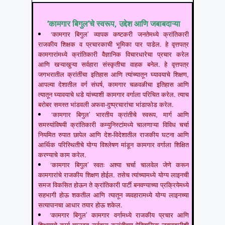
‘कामगार बिगुल’चे स्वरूप, उद्देश आणि जबाबदाऱ्या
‘कामगार बिगुल’ व्यापक कष्टकरी जनतेमध्ये क्रांतिकारी
राजकीय शिक्षक व प्रचारकाची भूमिका पार पाडेल. हे वृत्तपत्र
कामगारांमध्ये क्रांतिकारी वैज्ञानिक विचारधारेचा प्रचार करेल
आणि खऱ्याखुऱ्या सर्वहारा संस्कृतीचा वाहक बनेल. हे वृत्तपत्र
जगभरातील क्रांतींचा इतिहास आणि त्यांच्यातून घ्यावयाचे शिक्षण,
आपल्या देशातील वर्ग संघर्ष, कामगार चळवळीचा इतिहास आणि
त्यातून घ्यावयाचे धडे यांच्याशी कामगार वर्गाला परिचित करेल. त्याच
बरोबर समस्त भांडवली अफवा-दुष्प्रचारांचा भांडाफोड करेल.
‘कामगार बिगुल’ भारतीय क्रांतीचे स्वरूप, मार्ग आणि
समस्यांविषयी क्रांतिकारी कम्युनिस्टांमध्ये चालणाऱ्या विविध चर्चा
नियमित रुपात छापेल आणि देश-विदेशातील राजकीय घटना आणि
आर्थिक परिस्थितीचे योग्य विश्लेषण मांडून कामगार वर्गाला शिक्षित
करण्याचे काम करेल.
‘कामगार बिगुल’ स्वतः अश्या चर्चा चालवेल जेणे करून
कामगारांचे राजकीय शिक्षण होईल. तसेच त्यांच्यामध्ये योग्य लाइनची
समज विकसित होऊन ते क्रांतिकारी पार्टी बनवण्याच्या प्रक्रियेमध्ये
सहभागी होऊ शकतील आणि त्यातून व्यवहारामध्ये योग्य लाइनच्या
सत्यापानचा आधार तयार होऊ शकेल.
‘कामगार बिगुल’ कामगार वर्गामध्ये राजकीय प्रचार आणि
शिक्षणाचे कार्य चालवत सर्वहारा क्रांतीच्या ऐतिहासिक जबाबदारीशी