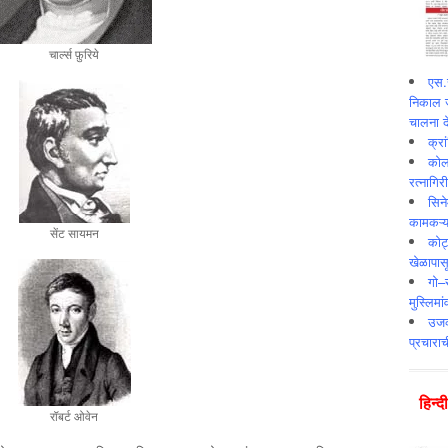
चार्ल्स फ़ुरिये
एस.स
निकाल ज
चालना दे
क्र
कोलक
रत्नागिर
सिने
कामकऱ्य
सेंट सायमन
कोट
खेळापास
गो–र
मुस्लिमा
उजव्
प्रचाराच
हिन्‍
रॉबर्ट ओवेन