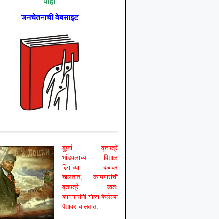
पाहा
जनचेतनाची वेबसाइट
बुर्झ्वा वृत्तपत्रे
भांडवलाच्या विशाल
ढिगांच्या बळावर
चालतात, कामगारांची
वृत्तपत्रे स्वत:
कामगारांनी गोळा केलेल्या
पैशावर चालतात.