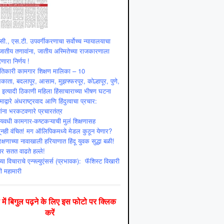
ी., एस.टी. उपवर्गीकरणाचा सर्वोच्च न्यायालयाचा
ातीय तणावांना, जातीय अस्मितेच्या राजकारणाला
णारा निर्णय !
ांतिकारी कामगार शिक्षण मालिका – 10
ाता, बदलापूर, आसाम, मुझफ्फरपूर, कोल्हापूर, पुणे,
ी इत्यादी ठिकाणी महिला हिंसाचाराच्या भीषण घटना
माद्वारे अंधराष्ट्रवाद आणि हिंदुत्वाचा प्रचार:
ांना भरकटवणारे प्रचारतंत्र
्यवधी कामगार-कष्टकऱ्याची मुलं शिक्षणासह
ूनही वंचित! मग ऑलिपिकमध्ये मेडल कुठून येणार?
क्षणाच्या नावाखाली हरियाणात हिंदू युवक सुद्धा बळी!
ंवर सतत वाढते हल्ले!
या विचाराचे एन्फ्ल्युएंसर्स (प्रभावक): फॅशिस्ट विखारी
ी महामारी
दी में बिगुल पढ़ने के लिए इस फोटो पर क्लिक
करें