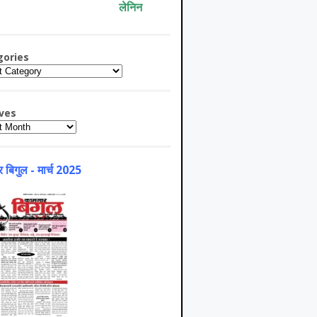
लेनिन
gories
ries
ves
es
 बिगुल - मार्च 2025