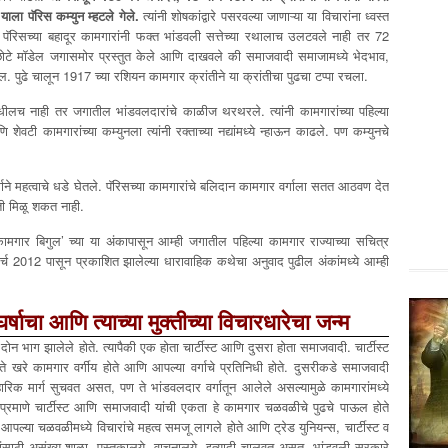
याला पॅरिस कम्युन म्हटले गेले.
त्यांनी शोषकांद्वारे पसरवल्या जाणाऱ्या या विचारांना ध्वस्त
ॅरिसच्या बहादूर कामगारांनी फक्त भांडवली सत्तेच्या रथालाच उलटवले नाही तर 72
एक छोटे मॉडेल जगासमोर प्रस्तुत केले आणि दाखवले की समाजवादी समाजामध्ये भेदभाव,
पुढे चालून 1917 च्या रशियन कामगार क्रांतीने या क्रांतीचा पुढचा टप्पा रचला.
धीलच नाही तर जगातील भांडवलदारांचे काळीज थरथरले. त्यांनी कामगारांच्या पहिल्या
शेवटी कामगारांच्या कम्युनला त्यांनी रक्ताच्या नद्यांमध्ये न्हाऊन काढले. पण कम्युनचे
्गाने महत्वाचे धडे घेतले. पॅरिसच्या कामगारांचे बलिदान कामगार वर्गाला सतत आठवण देत
्ती मिळू शकत नाही.
ने ‘कामगार बिगुल’ च्या या अंकापासून आम्ही जगातील पहिल्या कामगार राज्याच्या सचित्र
्च 2012 पासून प्रकाशित झालेल्या धारावाहिक कथेचा अनुवाद पुढील अंकांमध्ये आम्ही
घर्षाचा आणि त्याच्या मुक्तीच्या विचारधारेचा जन्म
न भाग झालेले होते. त्यापैकी एक होता चार्टीस्ट आणि दुसरा होता समाजवादी. चार्टीस्ट
ण ते खरे कामगार वर्गीय होते आणि आपल्या वर्गाचे प्रतिनिधी होते. दुसरीकडे समाजवादी
यावहारिक मार्ग सुचवत असत, पण ते भांडवलदार वर्गातून आलेले असल्यामुळे कामगारांमध्ये
याप्रमाणे चार्टीस्ट आणि समाजवादी यांची एकता हे कामगार चळवळीचे पुढचे पाऊल होते
आपल्या चळवळीमध्ये विचारांचे महत्व समजू लागले होते आणि ट्रेड युनियन्स, चार्टीस्ट व
रांसाठी असंख्य शाळा, पुस्तकालये, वाचनालये, इत्यादी चालवत असत. भांडवली सरकारे