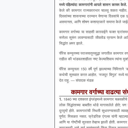
मध्ये पहिल्यांदा कामगारांनी आपले शासन कायम केले. 
केले की कामगार राज्यकारभार चालवू शकत नाहीत. प
दिवसांच्या शासनाच्या दरम्यान येणाऱ्या दिवसांचे 
असमानता, आणि शोषण कशाप्रकारे समाप्त केले जाईल. 
कामगार वर्गाच्या या साहसी कारवाईने फक्त फ्रांसम
सत्तेला सुरूंग लावण्यासाठी जीवतोड प्रयत्न केले आणि 
सिद्धांत अमर झाले.
पॅरिस कम्युनच्या पराजयातूनसुद्धा जगातील कामगार वर
राहील की भांडवलशाहीला नष्ट केल्याशिवाय त्यांना मुक
पॅरिस कम्युनला 150 वर्षे पूर्ण झाल्याच्या निमित्ता
कथेची सुरूवात करत आहोत. ‘मजदूर बिगुल’ मध्ये मार
देत राहू. — संपादक मंडळ
कामगार वर्गाच्या वाढत्या सं
1.
1840 च्या दशकात इंग्लंड्मध्ये कामगार चळवळीचे दो
लोक सिंद्धांताच्या बाबतीत थोडे मागासलेले होते; प
दूरदृष्टे होते. कामगारांची स्थिती सुधारण्यासाठी व्
पूर्णत: मिसळत नसत. फ्रेडरिक एंगल्स यांनी म्हटल्
आणि या गोष्टीची सुरवात तेव्हाच झाली होती. कामगार 
समाजवादी असे सर्व स्वतंत्रपणे किंवा मिळून कामगा