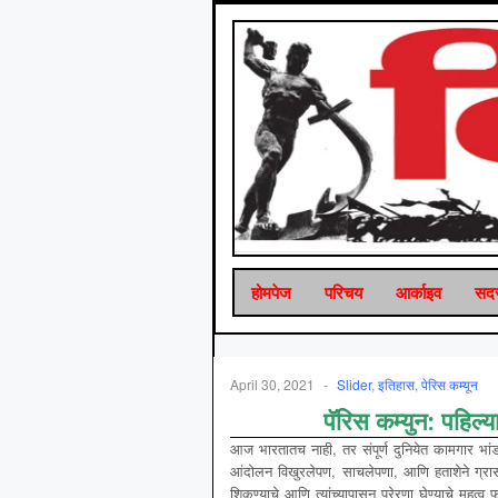
होमपेज
परिचय
आर्काइव
सदस
April 30, 2021
-
Slider
,
इतिहास
,
पेरिस कम्यून
पॅरिस कम्युन: पहिल्य
आज भारतातच नाही, तर संपूर्ण दुनियेत कामगार भां
आंदोलन विखुरलेपण, साचलेपणा, आणि हताशेने ग्रासले
शिकण्याचे आणि त्यांच्यापासून प्रेरणा घेण्याचे महत्व