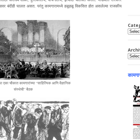
वर बंदीही घालत असत. परंतु कामगारामध्ये हळूहळू विकसित होत असलेल्या राजकीय
Cate
Catego
Archi
Archiv
कामगार
्या एका चौकात कामगारांच्या “साहित्यिक आणि वैज्ञानिक
संस्थेची” बैठक