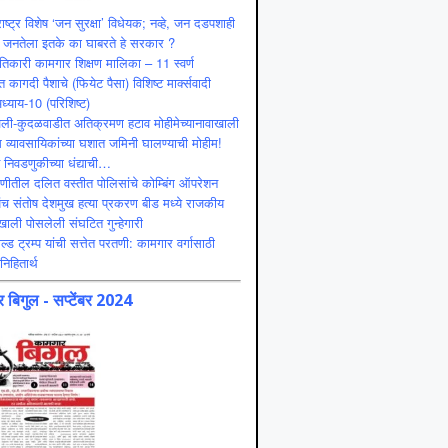
ाष्ट्र विशेष ‘जन सुरक्षा’ विधेयक; नव्हे, जन दडपशाही
 जनतेला इतके का घाबरते हे सरकार ?
ंतिकारी कामगार शिक्षण मालिका – 11 स्वर्ण
 कागदी पैशाचे (फियेट पैसा) विशिष्ट मार्क्सवादी
ध्याय-10 (परिशिष्ट)
ली-कुदळवाडीत अतिक्रमण हटाव मोहीमेच्यानावाखाली
 व्यावसायिकांच्या घशात जमिनी घालण्याची मोहीम!
ट निवडणुकीच्या धंद्याची…
णीतील दलित वस्तीत पोलिसांचे कोम्बिंग ऑपरेशन
ंच संतोष देशमुख हत्या प्रकरण बीड मध्ये राजकीय
ाली पोसलेली संघटित गुन्हेगारी
ल्ड ट्रम्प यांची सत्तेत परतणी: कामगार वर्गासाठी
निहितार्थ
 बिगुल - सप्टेंबर 2024