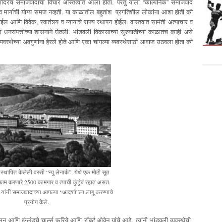
ोदरच समाजवादाचा विचार अस्तित्वात आला होता. परंतु याला “काल्पनिक” समाजवाद
ार व मार्गाची योग्य समज नव्हती. या काळातील बहुतांश प्रगतिशील लोकांना आशा होती की
ोईल आणि विवेक, स्वातंत्र्य व न्यायाचे राज्य स्थापन होईल. वास्तवात सामंती अत्याचार व
धनसंपत्तीच्या शासनाने घेतली. भांडवली विकासाच्या सुरुवातीच्या काळातच काही असे
्यवस्थेच्या अवगुणांना हेरले होते आणि एका चांगल्या व्यवस्थेसाठी आवाज उठवला होता की
.
 स्थापित केलेली वस्ती “न्यु लेनार्क”. येथे एक मोठी सूत
 काम करणारे 2500 कामगार व त्याची कुंटुंबं रहात असत.
 यांनी समाजवादाच्या आपल्या “आदर्शा”ला लागू करण्याचे
प्रयोग केले.
मन आणि इंग्लंडचे चार्ल्स फ़ुरिये आणि रॉबर्ट ओवेन यांचे आहे. त्यांनी भांडवली व्यवस्थेची