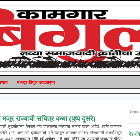
्यत्व
मजदूर बिगुल व्‍हाटसएप्‍प
ा मजूर राज्याची सचित्र कथा (पुष्प दुसरे)
डवली लुटखोरांच्या वेगवान होत चाललेल्या हल्ल्यांचा सामना करत आहेत, आणि कामगार
ले आहे. अशामध्ये इतिहासाची पाने उलटून कामगार वर्गाच्या गौरवशाली संघर्षांपासून
देश-व
 फार वाढते.
आजपासून 150 वर्षे अगोदर, 18 मार्च 1871 ला फ्रांसची राजधानी पॅरिस