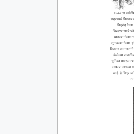
1844 ला जर्मनीम
शहरामध्ये विणकर 
विद्रोह केला
चिरडण्यासाठी फ़ौ
घातल्या गेल्या 
सुनावल्या गेल्या.
विणकर कामगारांनी क
केलेल्या राजकी
भुमिका याबद्दल त
आपल्या मागण्या म
आहे. हे चित्र ज
सम