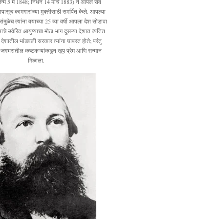
 (जन्म 5 मे 1848; निधन 14 मार्च 1883) ने आपले सर्व
ासूच कामगारांच्या मुक्तीसाठी समर्पित केले. आपल्या
ांमुळेच त्यांना वयाच्या 25 व्या वर्षी आपला देश सोडावा
याचे उर्वरित आयुष्याचा मोठा भाग दुसऱ्या देशात व्यतित
क देशातील भांडवली सरकार त्यांना घाबरत होते; परंतु
ा जगभरातील कष्टकऱ्यांकडून खूप प्रेम आणि सन्मान
मिळाला.