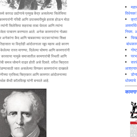
महार
विधेयक!
ध्ये कापड उद्योगाचे प्रमुख केंद्र असलेल्या सिलेसिया
क्रा
कामगारांनी गरिबी आणि उपासमारीमुळे हताश होऊन मोठा
असमर्थित
. त्यांनी सिलेसिया शहराचा ताबा घेतला आणि त्यांना
नियम. अ
जेला पाचारण करण्यात आले. अनेक कामगारांना गोळ्या
चिख
तर अनेकांना कैद आणि चाबकाच्या फटकाऱ्यांच्या शिक्षा
बांधकाम
 इतिहासात या विद्रोही आंदोलनाला खूप महत्व आहे कारण
गोष्
ेलेल्या रास्त मागण्या, दिलेल्या घोषणा आणि कामगारांनी
परभ
य कारवाया यामुळे समाजातील कामगारांची स्थिती आणि
सरप
्यांची समज जोमाने वाढत होती असे दिसते. वरील चित्रात
आश्रयाख
ांडण्यासाठी जात असलेल्या विणकर कामगारांना दाखवले
डोना
र्मनीच्या प्रसिध्द चित्रकार आणि कामगार आंदोलनाच्या
धोक्याचे 
र्थक कॅथी कॉलवित्झ यांनी बनवले आहे.
कामगार