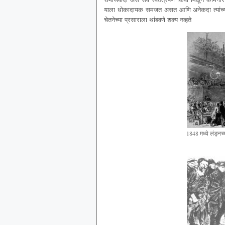
याला धोकादायक समजत असत आणि अनेकदा त्यांच्या
चेतनेच्या प्रसाराला थांबवणे शक्य नव्हते
1848 मध्ये लंड्नच