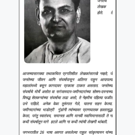
जनतेचे
लेखक
होते
. ते
आजच्यासारख्या तथाकथित प्रगतिशील लेखकांसारखे नव्हते, जे
जनतेच्या जीवन आणि संघर्षापासून अलिप्त राहून आपापल्या
महालांमध्ये बसून कागदावर प्रकाश टाकत असतात. जनतेच्या
संघर्षाचे मोर्चे असोत वा सरंजामदार-जमीनदारांच्या शोषण-दमनाच्या
विरूद्ध शेतकऱ्यांच्या संघर्षाचा लढा असो, ते नेहमीच पहिल्या फळीत
उभे राहिले. अनेक वेळा तुरूंगात गेले, यातना सहन केल्या.
जमीनदारांच्या भाडोत्री गुंडांनी त्यांच्यावर प्राणघातक हल्लासुद्धा
केला, परंतु स्वातंत्र्य, समानता आणि मानवी स्वाभिमानासाठी ते ना
कधी संघर्षातून मागे हटले आणि ना कधी त्यांची लेखणी थांबली.
जगभरातील
26 भाषा अवगत असलेल्या राहुल सांकृत्यायन यांच्या