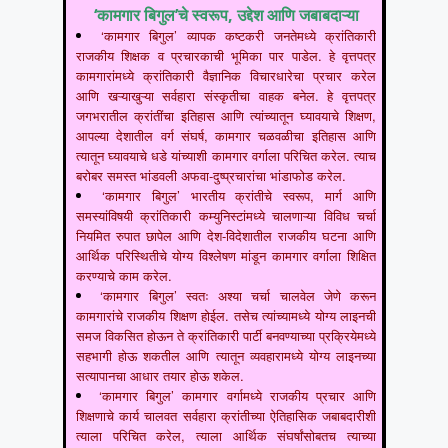
‘कामगार बिगुल’चे स्वरूप, उद्देश आणि जबाबदाऱ्या
‘कामगार बिगुल’ व्यापक कष्टकरी जनतेमध्ये क्रांतिकारी
राजकीय शिक्षक व प्रचारकाची भूमिका पार पाडेल. हे वृत्तपत्र
कामगारांमध्ये क्रांतिकारी वैज्ञानिक विचारधारेचा प्रचार करेल
आणि खऱ्याखुऱ्या सर्वहारा संस्कृतीचा वाहक बनेल. हे वृत्तपत्र
जगभरातील क्रांतींचा इतिहास आणि त्यांच्यातून घ्यावयाचे शिक्षण,
आपल्या देशातील वर्ग संघर्ष, कामगार चळवळीचा इतिहास आणि
त्यातून घ्यावयाचे धडे यांच्याशी कामगार वर्गाला परिचित करेल. त्याच
बरोबर समस्त भांडवली अफवा-दुष्प्रचारांचा भांडाफोड करेल.
‘कामगार बिगुल’ भारतीय क्रांतीचे स्वरूप, मार्ग आणि
समस्यांविषयी क्रांतिकारी कम्युनिस्टांमध्ये चालणाऱ्या विविध चर्चा
नियमित रुपात छापेल आणि देश-विदेशातील राजकीय घटना आणि
आर्थिक परिस्थितीचे योग्य विश्लेषण मांडून कामगार वर्गाला शिक्षित
करण्याचे काम करेल.
‘कामगार बिगुल’ स्वतः अश्या चर्चा चालवेल जेणे करून
कामगारांचे राजकीय शिक्षण होईल. तसेच त्यांच्यामध्ये योग्य लाइनची
समज विकसित होऊन ते क्रांतिकारी पार्टी बनवण्याच्या प्रक्रियेमध्ये
सहभागी होऊ शकतील आणि त्यातून व्यवहारामध्ये योग्य लाइनच्या
सत्यापानचा आधार तयार होऊ शकेल.
‘कामगार बिगुल’ कामगार वर्गामध्ये राजकीय प्रचार आणि
शिक्षणाचे कार्य चालवत सर्वहारा क्रांतीच्या ऐतिहासिक जबाबदारीशी
त्याला परिचित करेल, त्याला आर्थिक संघर्षांसोबतच त्याच्या