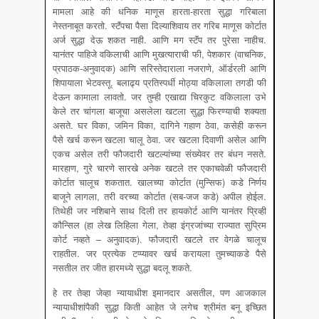
मामला आहे की धनिक माणूस हारता-हारता सुद्धा गरिबाला
नेस्तनाबूत करतो. स्टॅंपचा पैसा दिल्याशिवाय तर गरिब माणूस कोर्टात
अर्ज सुद्धा देऊ शकत नाही. आणि मग स्टॅंप तर पुरेसा नाहीच.
यानंतर पाहिजे वकिलाची आणि मुखत्याराची फी, पेशकार (वाचनिक,
प्रपाठक-अनुवादक) आणि सरिस्तेदाराला नजराणे, ऑर्डरली आणि
शिपायाला भेटवस्तू. बलाढ्य प्रतिस्पर्धी मोठ्या वकिलाला तगडी फी
देऊन कामाला लावतो. जर तुम्ही एखाद्या चिरकुट वकिलाला उभे
केले तर चांगला बाजूचा असलेला खटला सुद्धा फिरण्याची शक्यता
असते. घर विका, जमिन विका, दागिने गहाण ठेवा, कसेही करून
पैसे खर्च करून खटला चालू ठेवा. जर खटला दिवाणी असेल आणि
एकच असेल तरी फौजदारी खटल्यांच्या संख्येवर तर बंधन नसते.
मारहाण, गुरे चारणे सारखे अनेक खटले तर एकाचवेळी फौजदारी
कोर्टात चालूच शकतात. खालच्या कोर्टात (मुन्सिफ) कडे निर्णय
बाजूने लागला, तरी वरच्या कोर्टात (सब-जज कडे) अपील होईल.
तिथेही जर नशिबाने साथ दिली तर हायकोर्ट आणि यानंतर प्रिव्ही
कौन्सिल (हा लेख लिहिला गेला, तेव्हा इंग्रजांच्या राज्यात सुप्रिम
कोर्ट नव्हते – अनुवादक). फौजदारी खटले तर वेगळे चालूच
राहतील. जर प्रत्येक टप्प्यावर खर्च करायला तुमच्याकडे पैसे
नसतील तर जीत हारमध्ये सुद्धा बदलू शकते.
हे तर तेव्हा जेव्हा न्यायाधीश इमानदार असतील, पण आजकाल
न्यायाधीशांपैकी सुद्धा किती आहेत जे लगेच श्रीमंत बनू इच्छित