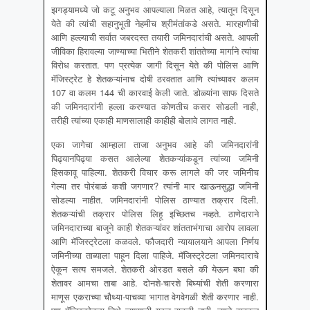
झगड्यामध्ये जो कटू अनुभव आपल्याला मिळत आहे, त्यातून दिसून
येते की त्यांची सहानुभूती नेहमीच श्रीमंतांकडे असते. मारहाणीची
आणि हल्ल्याची सर्वात जबरदस्त तयारी जमिनदारांची असते. आपली
जीविका हिरावल्या जाण्याच्या भितीने शेतकरी शांततेच्या मार्गाने त्यांचा
विरोध करतात. पण प्रत्येक जागी दिसून येते की पोलिस आणि
मॅजिस्ट्रेट हे शेतकऱ्यांनाच दोषी ठरवतात आणि त्यांच्यावर कलम
107 वा कलम 144 ची कारवाई केली जाते. डोळ्यांना साफ दिसते
की जमिनदारांनी हल्ला करण्यात कोणतीच कसर सोडली नाही,
तरीही त्यांच्या एकाही माणसालाही काहीही बोलावे लागत नाही.
एका जागेचा आम्हाला ताजा अनुभव आहे की जमिनदारांनी
पिढ्यानपिढ्या कसत आलेल्या शेतकऱ्यांकडून त्यांच्या जमिनी
हिसकावू पाहिल्या. शेतकरी विचार करू लागले की जर जमिनीच
गेल्या तर पोरंबाळं कशी जगणार? त्यांनी मार खाऊनसुद्धा जमिनी
सोडल्या नाहीत. जमिनदारांनी पोलिस ठाण्यात तक्रार दिली.
शेतकऱ्यांची तक्रार पोलिस लिहू इच्छितच नव्हते. ठाणेदाराने
जमिनदाराच्या बाजूने काही शेतकऱ्यांवर शांतताभंगाचा आरोप लावला
आणि मॅजिस्ट्रेटला कळवले. फौजदारी न्यायालयाने आपला निर्णय
जमिनीच्या ताब्याला पाहून दिला पाहिजे. मॅजिस्ट्रेटला जमिनदाराचे
ऐकून सत्य समजले. शेतकरी ओरडत बसले की येऊन बघा की
शेतावर आमचा ताबा आहे. दोनशे-चारशे बिघ्यांची शेती करणारा
माणूस एकराच्या चौथ्या-पाचव्या भागात वेगवेगळी शेती करणार नाही.