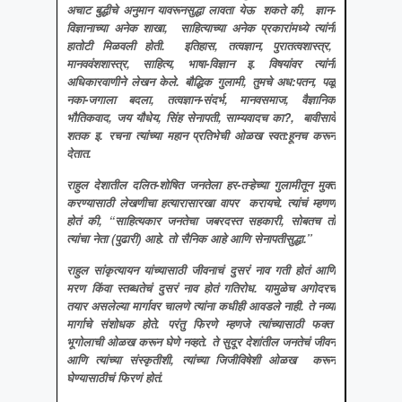
अचाट बुद्धीचे अनुमान यावरूनसुद्धा लावता येऊ शकते की, ज्ञान-
विज्ञानाच्या अनेक शाखा, साहित्याच्या अनेक प्रकारांमध्ये त्यांनी
हातोटी मिळवली होती. इतिहास, तत्वज्ञान, पुरातत्वशास्त्र,
मानववंशशास्त्र, साहित्य, भाषा-विज्ञान इ. विषयांवर त्यांनी
अधिकारवाणीने लेखन केले. बौद्धिक गुलामी, तुमचे अध:पतन, पळू
नका-जगाला बदला, तत्वज्ञान-संदर्भ, मानवसमाज, वैज्ञानिक
भौतिकवाद, जय यौधेय, सिंह सेनापती, साम्यवादच का?, बावीसावे
शतक इ. रचना त्यांच्या महान प्रतिभेची ओळख स्वत:हूनच करून
देतात.
राहुल देशातील दलित
-शोषित जनतेला हर-तऱ्हेच्या गुलामीतून मुक्त
करण्यासाठी लेखणीचा हत्यारासारखा वापर करायचे. त्यांचं म्हणणं
होतं की, “साहित्यकार जनतेचा जबरदस्त सहकारी, सोबतच तो
त्यांचा नेता (पुढारी) आहे. तो सैनिक आहे आणि सेनापतीसुद्धा.”
राहुल सांकृत्यायन यांच्यासाठी जीवनाचं दुसरं नाव गती होतं आणि
मरण किंवा स्तब्धतेचं दुसरं नाव होतं गतिरोध
. यामुळेच अगोदरच
तयार असलेल्या मार्गावर चालणे त्यांना कधीही आवडले नाही. ते नव्या
मार्गाचे संशोधक होते. परंतु फिरणे म्हणजे त्यांच्यासाठी फक्त
भूगोलाची ओळख करून घेणे नव्हते. ते सुदूर देशांतील जनतेचं जीवन
आणि त्यांच्या संस्कृतीशी, त्यांच्या जिजीविषेशी ओळख करून
घेण्यासाठीचं फिरणं होतं.