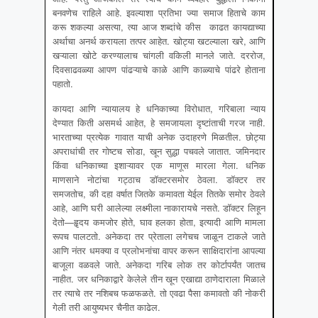
बनवणेच राहिले आहे. इवल्याशा प्रतिभा ज्या समाज हिताचे काम
करू शकल्या असत्या, त्या आज शब्दांचे कीस काढत कायद्याच्या
अर्थाचा अनर्थ करायला तत्पर आहेत. खोट्या खटल्याला खरे, आणि
खऱ्याला खोटे करण्यालाच चांगली वकिली मानले जाते. दररोज,
दिवसाढवळ्या आपण पांढऱ्याचे काळे आणि काळ्याचे पांढरे होताना
पहातो.
कायदा आणि न्यायालय हे धनिकाच्या विरोधात, गरिबाला न्याय
देण्यात किती असमर्थ आहेत, हे समजायला दृष्टांताची गरज नाही.
भारताच्या प्रत्येक गावात याची अनेक उदाहरणे मिळतील. छोट्या
अपराधांची तर गोष्टच सोडा, खून सुद्धा पचवले जातात. जमिनदार
किंवा धनिकाच्या इशाऱ्यावर एक माणूस मारला गेला. धनिक
माणसाने नोटांचा गट्ठाच डॉक्टरसमोर ठेवला. डॉक्टर तर
समजतोच, की दहा वर्षात जितके कमावता येईल तितके समोर ठेवले
आहे, आणि घरी आलेल्या लक्ष्मीला नाकारायचे नसते. डॉक्टर लिहून
देतो—हॄदय कमजोर होते, घाव हलका होता, इत्यादी आणि मामला
रूपच पालटतो. अनेकदा तर प्रेताला लगेचच जाळून टाकले जाते
आणि नंतर धमक्या व प्रलोभनांचा वापर करून साक्षिदारांना आपल्या
बाजूला वळवले जाते. अनेकदा गरिब लोक तर कोर्टापर्यंत जातच
नाहीत. जर धनिकाद्वारे केलेले तीन खून एखाद्या ठाणेदाराला मिळाले
तर त्याचे तर नशिबच फळफळते. तो एवढा पैसा कमावतो की नोकरी
गेली तरी आयुष्यभर चैनीत काढेल.