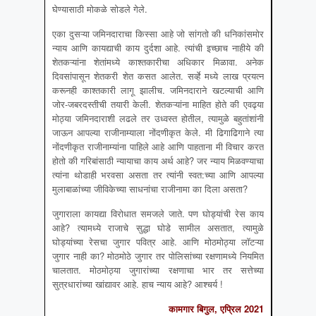
घेण्यासाठी मोकळे सोडले गेले.
एका दुसऱ्या जमिनदाराचा किस्सा आहे जो सांगतो की धनिकांसमोर
न्याय आणि कायद्याची काय दुर्दशा आहे. त्यांची इच्छाच नाहीये की
शेतकऱ्यांना शेतांमध्ये काश्तकारीचा अधिकार मिळावा. अनेक
दिवसांपासून शेतकरी शेत कसत आलेत. सर्व्हे मध्ये लाख प्रयत्न
करूनही काश्तकारी लागू झालीच. जमिनदाराने खटल्याची आणि
जोर-जबरदस्तीची तयारी केली. शेतकऱ्यांना माहित होते की एवढ्या
मोठ्या जमिनदाराशी लढले तर उध्वस्त होतील, त्यामुळे बहुतांशांनी
जाऊन आपल्या राजीनाम्याला नोंदणीकृत केले. मी ढिगाढिगाने त्या
नोंदणीकृत राजीनाम्यांना पाहिले आहे आणि पाहताना मी विचार करत
होतो की गरिबांसाठी न्यायाचा काय अर्थ आहे? जर न्याय मिळवण्याचा
त्यांना थोडाही भरवसा असता तर त्यांनी स्वत:च्या आणि आपल्या
मुलाबाळांच्या जीविकेच्या साधनांचा राजीनामा का दिला असता?
जुगाराला कायद्या विरोधात समजले जाते. पण घोड्यांची रेस काय
आहे? त्यामध्ये राजाचे सुद्धा घोडे सामील असतात, त्यामुळे
घोड्यांच्या रेसचा जुगार पवित्र आहे. आणि मोठमोठ्या लॉटऱ्या
जुगार नाही का? मोठमोठे जुगार तर पोलिसांच्या रक्षणामध्ये नियमित
चालतात. मोठमोठ्या जुगारांच्या रक्षणाचा भार तर सत्तेच्या
सुत्रधारांच्या खांद्यावर आहे. हाच न्याय आहे? आश्चर्य !
कामगार बिगुल, एप्र‍िल 2021