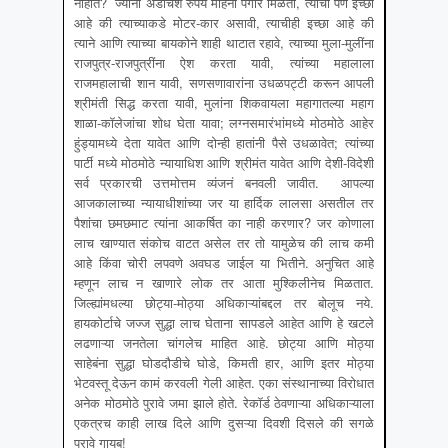
नाहीत? ज्यांना अडीचशे रुपये महिना पगार मिळतो, त्याची पण इच्छा
आहे की त्याच्याकडे मोटर-कार असावी, त्याचीही इच्छा आहे की
त्याने आणि त्याच्या बायकोने शाही थाटात रहावे, त्याच्या मुला-मुलींना
राजपुत्र-राजपुत्रींना ऐश करता यावी, त्यांच्या महालाला
राजमहालाची शान यावी, सणसणावारांना उधळपट्टी करून आपली
श्रीमंती सिद्ध करता यावी, मुलांना शिकवायला महागातल्या महाग
शाळा-कॉलेजांचा शोध घेता यावा; लग्नसमारंभांमध्ये मोठमोठे आहेर
हुंड्यामध्ये देता यावेत आणि दोन्ही हातांनी पैसे उधळावेत; त्यांच्या
पार्टी मध्ये मोठमोठे न्यायाधिश आणि श्रीमंत यावेत आणि देशी-विदेशी
सर्व प्रकारची उत्तमोत्तम व्यंजनं बनवली जावीत. आपल्या
आजकालाच्या न्यायाधीशांच्या जर या हार्दिक लालसा असतील तर
पैशांचा छमछमाट त्यांना आकर्षित का नाही करणार? जर कोणाला
लाच खाण्यात संकोच वाटत असेल तर तो यामुळेच की लाच कमी
आहे किंवा चोरी लपवणे अवघड जाईल या भितीने. अनुचित आहे
म्हणून लाच न खाणारे लोक तर आता मुश्किलीनेच मिळतात.
जिल्ह्यांमधल्या छोट्या-मोठ्या अधिकाऱ्यांबद्दल तर बोलूच नये.
हायकोर्टाचे जज्ज सुद्धा लाच घेताना सापडले आहेत आणि हे खटले
लढणाऱ्या जनतेला चांगलेच माहित आहे. छोट्या आणि मोठ्या
साहेबंना सुद्धा घोडदौडीचे घोडे, किमती हार, आणि इतर मोठ्या
भेटवस्तू देऊन कामं करवली गेली आहेत. एका संस्थानाच्या विरोधात
अनेक मोठमोठे पुरावे जमा झाले होते. रेकॉर्ड ठेवणाऱ्या अधिकाऱ्याला
एकत्रच काही लाख दिले आणि दुसऱ्या दिवशी दिसले की सगळे
पुरावे गायब!