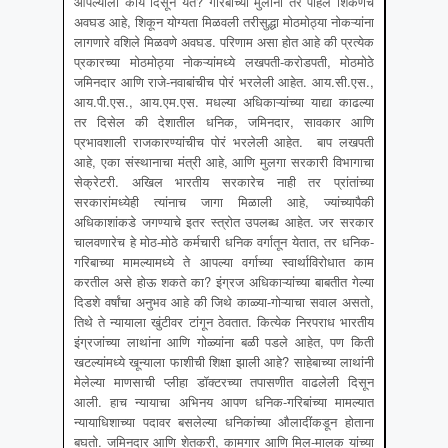
आपल्याला काय दिसून येते? गरिबांच्या मुलांना तर पहिले शिकणेच
अवघड आहे, शिकून योग्यता मिळवली तरीसुद्धा मोठमोठ्या नोकऱ्यांना
लागणारे वशिले मिळवणे अवघड. परिणाम असा होत आहे की प्रत्येक
प्रकारच्या मोठमोठ्या नोकऱ्यांमध्ये लखपती-करोडपती, मोठमोठे
जमिनदार आणि राजे-नवाबांचीच पोरं भरलेली आहेत. आय.सी.एस.,
आय.पी.एस., आय.एम.एस. मधल्या अधिकाऱ्यांच्या याद्या काढल्या
तर दिसेल की देशातील धनिक, जमिनदार, सावकार आणि
प्रभावशाली राजकारण्यांचीच पोरं भरलेली आहेत. बाप लखपती
आहे, एका संस्थानाचा मंत्री आहे, आणि मुलगा सरकारी विभागाचा
सेक्रेटरी. अखिल भारतीय सरकारेच नाही तर प्रांतांच्या
सरकारांमध्येही त्यांनाच जागा मिळाली आहे, ज्यांच्यापैकी
अधिकाशांकडे जगण्याचे इतर स्त्रोत उपलब्ध आहेत. जर सरकार
चालवणारेच हे मोठ-मोठे कर्मचारी धनिक वर्गातून येतात, तर धनिक-
गरिबाच्या मामल्यामध्ये ते आपल्या वर्गाच्या स्वार्थाविरोधात काम
करतील असे होऊ शकते का? इंग्रज अधिकाऱ्यांच्या बाबतीत गेल्या
दिडशे वर्षांचा अनुभव आहे की जिथे काळ्या-गोऱ्याचा सवाल असतो,
तिथे ते न्यायाला खुंटीवर टांगून ठेवतात. कित्येक निरपराध भारतीय
इंग्रजांच्या लाथांना आणि गोळ्यांना बळी पडले आहेत, पण किती
खटल्यांमध्ये खून्याला फाशीची शिक्षा झाली आहे? साहेबाच्या लाथांनी
मेलेल्या माणसाची प्लीहा डॉक्टरच्या तपासणीत वाढलेली दिसून
आली. हाच न्यायाचा अभिनय आपण धनिक-गरिबांच्या मामल्यात
न्यायाधिशाच्या पदावर बसलेल्या धनिकांच्या औलादींकडून होताना
बघतो. जमिनदार आणि शेतकरी, कामगार आणि मिल-मालक यांच्या