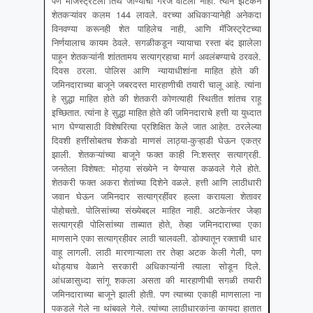
पण मॅजिस्ट्रेटला तिथे जाण्याची गरज वाटली नाही. त्याने झटकन
शेतकऱ्यांवर कलम 144 लावले. वरच्या अधिकाऱ्यानेही अनेकदा
विनवण्या करूनही शेत पाहिलेच नाही, आणि मॅजिस्ट्रेटच्या
निर्णयालाच कायम ठेवले. सगळीकडून न्यायाचा रस्ता बंद झालेला
पाहून शेतकऱ्यांनी शांततामय सत्याग्रहाचा मार्ग अवलंबण्याचे ठरवले.
दिवस ठरला. पोलिस आणि न्यायाधीशांना माहित होते की
जमिनदाराच्या बाजूने जबरदस्त मारहाणीची तयारी चालू आहे. त्यांना
हे सुद्धा माहित होते की शेतकरी कोणत्याही स्थितीत शांतच राहू
इच्छितात. त्यांना हे सुद्धा माहित होते की जमिनदाराचे हत्ती या युध्दात
भाग घेण्यासाठी विशेषरित्या प्रशिक्षित केले जात आहेत. ठरलेल्या
दिवशी हत्तींसोबतच शेकडो माणसं लाठ्या-कुऱ्हाडी घेऊन एकत्र
झाली. शेतकऱ्यांच्या बाजूने फक्त काही नि:शस्त्र सत्याग्रही.
जनतेला विशेषत: मोठ्या संख्येने न येण्यास कळवले गेले होते.
शेतकरी फक्त अकरा शेतांच्या दिशेने वळले. हत्ती आणि लाठीधारी
जवान घेऊन जमिनदार सत्याग्रहींवर हल्ला करायला शेतावर
पोहोचतो. पोलिसांच्या संख्येबद्दल माहित नाही. अटकेनंतर जेव्हा
सत्याग्रही पोलिसांच्या ताब्यात होते, तेव्हा जमिनदाराच्या एका
माणसाने एका सत्याग्रहीवर लाठी चालवली. डोक्यातून रक्ताची धार
वाहू लागली. लाठी मारणाऱ्याला तर तेव्हा अटक केली गेली, पण
थोड्याच वेळाने सरकारी अधिकाऱ्यांनी त्याला सोडून दिले.
आंधळासुध्दा सांगू शकला असता की मारहाणीची सगळी तयारी
जमिनदाराच्या बाजूने झाली होती. पण त्याच्या एकाही माणसाला ना
पकडले गेले ना थांबवले गेले. त्यांच्या लाठीधारकांना कायदा हातात