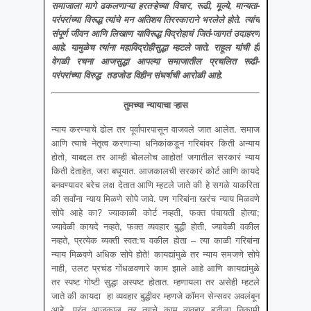
समाजाला मागे ढकलणाऱ्या हरतऱ्हेच्या विचार
, रूढी, मूल्ये, मान्यता-
परंपरांच्या विरूद्ध त्यांचे मन अतिशय तिरस्काराने भरलेले होते. त्यांचं
संपूर्ण जीवन आणि लिखाण याविरूद्ध विद्रोहाचं जितं-जागतं उदाहरण
आहे. यामुळेच त्यांना महाविद्रोहीसुद्धा म्हटले जाते. राहूल यांची ही
वेगळी रचना आजसुद्धा आपल्या समाजातील प्रचलित रूढी-
परंपरांच्या विरुद्ध तडजोड विहीन संघर्षाची आरोळी आहे.
तुमच्या न्यायाचा ऱ्हास
न्याय करण्याचे ढोल तर पूर्वापारपासून वाजवले जात आलेत. समाज
आणि त्याचे नेतृत्व करणाऱ्या धनिकांकडून गरिबांवर किती अन्याय
होतो, याबद्दल तर आम्ही बोललोच आहोत! जगातील सरकारं न्याय
किती देताहेत, जरा बघूयात. आजकालची सरकारं कोर्ट आणि कायदे
बनवण्यावर बरेच लक्ष देतात आणि म्हटले जाते की हे सगळे याकरिता
की सर्वांना न्याय मिळणे सोपे जावे. पण गरिबांना खरंच न्याय मिळवणे
सोपे आहे का? ज्याकाळी कोर्ट नव्हती, फक्त पंचायती होत्या;
ज्यावेळी कायदे नव्हते, फक्त व्यवहार बुद्धी होती, ज्यावेळी वकील
नव्हते, प्रत्येक व्यक्ती स्वत:च वकील होता – त्या काळी गरिबांना
न्याय मिळवणे अधिक सोपे होते! कायद्यांमुळे तर न्याय समजणे सोपे
नाही, उलट प्रचंड गोंधळवणारे काम झाले आहे आणि कायद्यांमुळे
तर स्पष्ट गोष्टी सुद्धा अस्पष्ट होतात. म्हणायला तर असेही म्हटले
जाते की कायदा हा व्यवहार बुद्धीवर म्हणजे कॉमन सेन्सवर अवलंबून
आहे. परंतु आजकाल तर त्याचे काम व्यवहार बुद्धीला निकामी