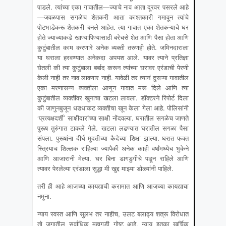
पाडले. त्यांच्या एका गावातील—ज्याचे नाव आता दूरवर पसरले आहे
—जवळपास सगळेच शेतकरी आता काश्तकारी गमावून त्यांचे
पोटभाडेकरू शेतकरी बनले आहेत. त्या गावात एका शेतकऱ्याचे घर
होते ज्याच्याकडे खाण्यापिण्यासाठी बरेचसे शेत आणि पैसा होता आणि
कुटुंबातील काम करणारे अनेक व्यक्ती तरुणही होते. जमिनदाराला
या घराला हरवण्यात अनेकदा अपयश आले. यावर त्याने प्रतिज्ञा
घेतली की त्या कुटुंबाला बर्बाद करून त्यांच्या घरावर एरंडाची पेरणी
केली नाही तर नाव लावणार नाही. यावेळी तर त्यानं दुसऱ्या गावातील
एका मरणासन्न व्यक्तीला आणून गावात मरू दिले आणि त्या
कुटुंबातील व्यक्तींवर खुनाचा खटला लावला. डॉक्टरने रिपोर्ट दिला
की जाणुनबुजून धडधाकट व्यक्तीचा खून केला गेला आहे. पोलिसांनी
‘प्रत्यक्षदर्शी’ साक्षीदारांच्या साक्षी नोंदवल्या. घरातील सगळेच जाणते
पुरूष तुरुंगात टाकले गेले. खटला लढण्यात घरातील सगळा पैसा
संपला. पुरूषांना दीर्घ मुदतीच्या कैदेच्या शिक्षा झाल्या. घरात फक्त
स्त्रियाच शिल्लक राहिल्या ज्यापैकी अनेक काही वर्षांमध्येच भुकेने
आणि आजारानी मेल्या. घर बिना डागडुगीचे पडून राहिले आणि
त्यावर पेरलेल्या एरंडाला सुद्धा मी खुद्द माझ्या डोळ्यांनी पाहिले.
तरी ही आहे आजच्या कायद्याची करामात आणि आजच्या कायद्याचा
नमुना.
न्याय स्वस्त आणि सुलभ तर नाहीच, उलट बलाढ्य शत्रू विरोधात
तो जगातील सर्वाधिक महागडी गोष्ट आहे. न्याय इतका खर्चिक