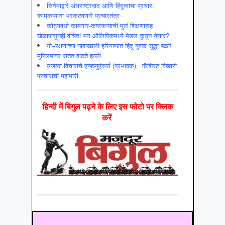
सिनेमाद्वारे अंधराष्ट्रवाद आणि हिंदुत्वाचा प्रचार:
कामकऱ्यांना भरकटवणारे प्रचारतंत्र
कोट्यवधी कामगार-कष्टकऱ्याची मुलं शिक्षणासह
खेळापासूनही वंचित! मग ऑलिपिकमध्ये मेडल कुठून येणार?
गो–रक्षणाच्या नावाखाली हरियाणात हिंदू युवक सुद्धा बळी!
मुस्लिमांवर सतत वाढते हल्ले!
उजव्या विचाराचे एन्फ्ल्युएंसर्स (प्रभावक): फॅशिस्ट विखारी
प्रचाराची महामारी
हिन्‍दी में बिगुल पढ़ने के लिए इस फोटो पर क्लिक
करें