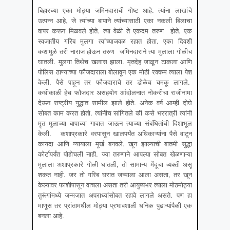
बिहारच्या एका मोठ्या जमिनदाराची गोष्ट आहे. त्यांना लाखांचे
उत्पन्न आहे, जे त्यांच्या बापाने त्यांच्यासाठी एका नकली बिलाचा
वापर करून मिळवले होते. त्या वेळी ते एकदम तरुण होते. एक
स्वजातीय गरिब मुलगा त्यांच्याजवळ रहात होता. एका दिवशी
कशामुळे तरी नाराज होऊन तरुण जमिनदाराने त्या मुलाला गोळीच
घातली. मुलगा तिथेच खलास झाला. मृतदेह जाळून टाकला आणि
पोलिस ठाण्याच्या फौजदाराला बोलावून एक मोठी रक्कम त्याला पेश
केली. पैसे पाहून तर फौजदाराचे तर डोळेच चमकू लागले.
कधीकाळी हेच फौजदार असहयोग आंदोलनात नोकरीचा राजीनामा
देऊन राष्ट्रीय युद्धात सामील झाले होते. अनेक वर्ष आम्ही दोघे
सोबत काम करत होतो. त्यांनीच सांगितले की कसे भररात्री त्यांनी
मॄत मुलाच्या बापाच्या गावात जाऊन त्याच्या संबंधितांची दिशाभूल
केली. कशाप्रकारे वरपासून खालपर्यंत अधिकाऱ्यांना पैसे वाटून
कायदा आणि न्यायाला मूर्ख बनवले. खून झाल्याची बातमी सुद्धा
कोर्टापर्यंत पोहोचली नाही. ज्या तरुणाने आपल्या सोबत खेळणाऱ्या
मुलाला अशाप्रकारे गोळी घातली, तो सामान्य मेंदूचा व्यक्ती असू
शकत नाही. जर तो गरिब घरात जन्माला आला असता, तर खून
केल्यावर फाशीपासून वाचला असता तरी आयुष्यभर त्याला मोठमोठ्या
तुरूंगांमध्ये जन्मजात अपराध्यांसोबत रहावे लागले असते. पण हा
माणूस तर प्रांतामधील मोठ्या प्रभावशाली धनिक पुढाऱ्यांपैकी एक
बनला आहे.