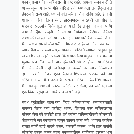
एका दुसऱ्या धनिक जमिनदाराची गोष्ट आहे. आपल्या रूबाबासाठी ते
आजूबाजूच्या गावांमध्ये मोठे प्रसिद्ध होते. म्हणायला तर हिंदुस्तानात
इंग्रजांचे राज्य आहे, पण जोपर्यंत जमिनदारीचा संबंध आहे, इंग्रजी
शासनाचा नंबर नंतरच येतो. छोट्यामोठ्या मारहाणी तर सोडाच,
मोठमोठा खटल्यांचे निर्णय सुद्धा हा व्यक्ती दंड लावून करायचा, आणि
कोणाची हिंमत नव्हती की त्याच्या निर्णयाच्या विरोधात पोलिस
ठाण्यापर्यंत जाईल. त्यांच्या गावात एका माणसाने मैना पाळली होती.
मैना माणसासारखं बोलायची. जमिनदार साहेबाला गोष्ट समजली.
लगेच मैना मागवायला माणूस पाठवला. गरिबाने जगाच्या अनुभवातून
जास्त शिकले नव्हते. आपल्या प्रिय पाळलेल्या पशू-पक्षावर माणसाचा
मुलासारखा जीव जडतो. याच प्रेमापोटी आंधळा होऊन त्या गरिबाने
मैना देऊ केली नाही. जमिनदाराला कळले तर त्याचा तिळपापड
झाला. त्याने लगेचच एका पैलवान शिपायाला पाठवले की त्या
गरिबाला मारून मैना घेऊन ये. खरोखर गरिबाला जिवानिशी मारून
मैना पकडून आणली. खटला कोर्टात तर गेला, पण जमिनदाराला
एक दिवस सुध्दा जेल मध्ये जावे लागले नाही.
मगध प्रांतातील पटना-गया जिल्हे जमिनदारांच्या अत्याचारासाठी
सगळ्या बिहार मध्ये प्रसिद्ध आहेत. तिथल्या एका जमिनदाराचा
संकल्प होता की काहीही झाले तरी त्यांच्या जमिनदारीमध्ये कोणत्याही
शेतकऱ्याचे नाव काश्तकार म्हणून लागता कामा नये. आपल्या प्रत्येक
गावात त्यांनी खोटे खटले भरून, मारहाणी करून, आणि इतर मार्गांनी
लोकांना त्रस्त करून त्यांना काश्तकारीतून राजीनामा द्यायला भाग