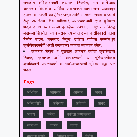
राजकीय अधिकारांसाठी लढायला शिकवेल, चार आणे-आठ
आण्याच्या किरकोळ आर्थिक लढायांमध्ये कामगारांना अडकावून
टाकणाऱ्या नकली कम्युनिस्टांपासून आणि भांडवली राजकीय पक्षांचे
शेपूट असलेल्या किंवा व्यक्तिवादी-अराजकतावादी ट्रेड युनियन्स
पासून सावध करत त्याला हरतऱ्हेच्या अर्थवाद व सुधारवादाविरुद्ध
लढायला शिकवेल, त्याच बरोबर त्याच्यात सच्ची क्रांतिकारी चेतना
निर्माण करेल. ‘कामगार बिगुल’ सर्वहारा वर्गाच्या फळ्यांमधून
क्रांतीकारकांची भरती करण्याच्या कामात सहाय्यक बनेल.
‘कामगार बिगुल’ हे वृत्तपत्र कामगार वर्गाचा क्रांतिकारी
शिक्षक, प्रचारक आणि आवाहनकर्ता ह्या भूमिकांबरोबरच
क्रांतिकारी संघटनकर्ता व आंदोलनकर्त्याची भूमिका सुद्धा पार
पाडेल.
Tags
अभिजित
अभिजीत
अभिनव
अमन
अमित शिंदे
अविनाश
अश्विनी
आनंद
आशय
कविता
कविता कृष्णपल्लवी
जयवर्धन
नवमीत
नागेश
नारायण खराडे
निखिल एकडे
नितेश