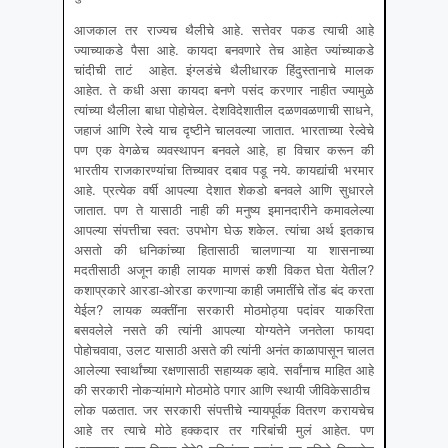
आजकाल तर राज्यच थैलीचे आहे. सत्तेवर पकड त्याची आहे
ज्याच्याकडे पैसा आहे. कायदा बनवणारे तेच आहेत ज्यांच्याकडे
चांदीची ताटं आहेत. इंग्लडंचे थैलीधारक हिंदुस्तानाचे मालक
आहेत. ते कधी असा कायदा बनणे पसंद करणार नाहीत ज्यामुळे
त्यांच्या थैलीला बाधा पोहोचेल. देशविदेशातील दळणवळणाची साधने,
जहाजं आणि रेल्वे याच दृष्टीने चालवल्या जातात. भारताच्या रेल्वेचे
पण एक वेगळेच व्यवस्थापन बनवले आहे, हा विचार करून की
भारतीय राजकारण्यांचा तिच्यावर दबाव पडू नये. कायद्यांची भरमार
आहे. प्रत्येक वर्षी आपल्या देशात शेकडो बनवले आणि सुधारले
जातात. पण ते यासाठी नाही की मनुष्य इमानदारीने कमावलेल्या
आपल्या संपत्तीचा स्वत: उपभोग घेऊ शकेल. त्यांचा अर्थ इतकाच
असतो की धनिकांच्या हितासाठी चालणाऱ्या या शासनाच्या
मदतीसाठी अजून काही लायक माणसं कशी विकत घेता येतील?
कशाप्रकारे आरडा-ओरडा करणाऱ्या काही जमातींचे तोंड बंद करता
येईल? लायक व्यक्तींना सरकारी मोठमोठ्या पदांवर याकरिता
बसवलेले नसते की त्यांनी आपल्या योग्यतेने जनतेला फायदा
पोहोचवावा, उलट यासाठी असते की त्यांनी अनंत काळापासून चालत
आलेल्या स्वार्थांच्या रक्षणासाठी सहाय्यक व्हावे. सर्वांनाच माहित आहे
की सरकारी नोकऱ्यांमागे मोठमोठे पगार आणि स्थायी जीविकेसाठीच
लोक पळतात. जर सरकारी संपत्तीचे न्यायपूर्वक वितरण करायचेच
आहे तर त्याचे मोठे हक्कदार तर गरिबांची मुलं आहेत. पण