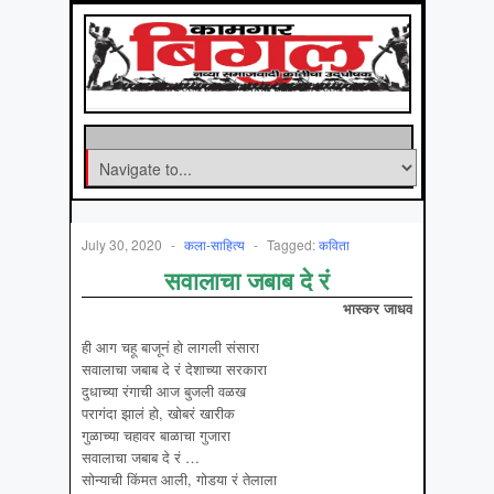
July 30, 2020
-
कला-साहित्‍य
-
Tagged:
कविता
सवालाचा जबाब दे रं
भास्कर जाधव
ही आग चहू बाजूनं हो लागली संसारा
सवालाचा जबाब दे रं देशाच्या सरकारा
दुधाच्या रंगाची आज बुजली वळख
परागंदा झालं हो, खोबरं खारीक
गुळाच्या चहावर बाळाचा गुजारा
सवालाचा जबाब दे रं …
सोन्याची किंमत आली, गोडया रं तेलाला