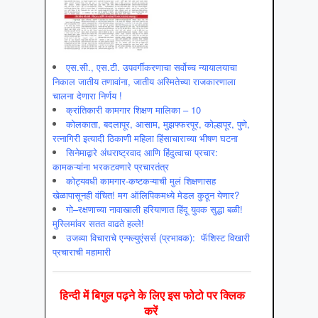
एस.सी., एस.टी. उपवर्गीकरणाचा सर्वोच्च न्यायालयाचा
निकाल जातीय तणावांना, जातीय अस्मितेच्या राजकारणाला
चालना देणारा निर्णय !
क्रांतिकारी कामगार शिक्षण मालिका – 10
कोलकाता, बदलापूर, आसाम, मुझफ्फरपूर, कोल्हापूर, पुणे,
रत्नागिरी इत्यादी ठिकाणी महिला हिंसाचाराच्या भीषण घटना
सिनेमाद्वारे अंधराष्ट्रवाद आणि हिंदुत्वाचा प्रचार:
कामकऱ्यांना भरकटवणारे प्रचारतंत्र
कोट्यवधी कामगार-कष्टकऱ्याची मुलं शिक्षणासह
खेळापासूनही वंचित! मग ऑलिपिकमध्ये मेडल कुठून येणार?
गो–रक्षणाच्या नावाखाली हरियाणात हिंदू युवक सुद्धा बळी!
मुस्लिमांवर सतत वाढते हल्ले!
उजव्या विचाराचे एन्फ्ल्युएंसर्स (प्रभावक): फॅशिस्ट विखारी
प्रचाराची महामारी
हिन्‍दी में बिगुल पढ़ने के लिए इस फोटो पर क्लिक
करें