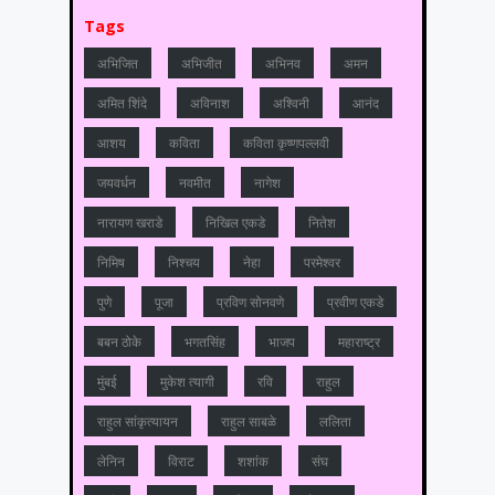
Tags
अभिजित
अभिजीत
अभिनव
अमन
अमित शिंदे
अविनाश
अश्विनी
आनंद
आशय
कविता
कविता कृष्णपल्लवी
जयवर्धन
नवमीत
नागेश
नारायण खराडे
निखिल एकडे
नितेश
निमिष
निश्चय
नेहा
परमेश्वर
पुणे
पूजा
प्रविण सोनवणे
प्रवीण एकडे
बबन ठोके
भगतसिंह
भाजप
महाराष्‍ट्र
मुंबई
मुकेश त्‍यागी
रवि
राहुल
राहुल सांकृत्यायन
राहुल साबळे
ललिता
लेनिन
विराट
शशांक
संघ