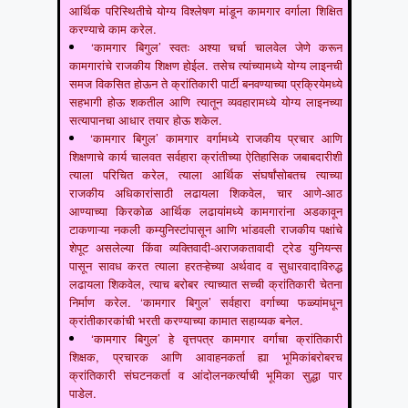
आर्थिक परिस्थितीचे योग्य विश्लेषण मांडून कामगार वर्गाला शिक्षित
करण्याचे काम करेल.
‘कामगार बिगुल’ स्वतः अश्या चर्चा चालवेल जेणे करून
कामगारांचे राजकीय शिक्षण होईल. तसेच त्यांच्यामध्ये योग्य लाइनची
समज विकसित होऊन ते क्रांतिकारी पार्टी बनवण्याच्या प्रक्रियेमध्ये
सहभागी होऊ शकतील आणि त्यातून व्यवहारामध्ये योग्य लाइनच्या
सत्यापानचा आधार तयार होऊ शकेल.
‘कामगार बिगुल’ कामगार वर्गामध्ये राजकीय प्रचार आणि
शिक्षणाचे कार्य चालवत सर्वहारा क्रांतीच्या ऐतिहासिक जबाबदारीशी
त्याला परिचित करेल, त्याला आर्थिक संघर्षांसोबतच त्याच्या
राजकीय अधिकारांसाठी लढायला शिकवेल, चार आणे-आठ
आण्याच्या किरकोळ आर्थिक लढायांमध्ये कामगारांना अडकावून
टाकणाऱ्या नकली कम्युनिस्टांपासून आणि भांडवली राजकीय पक्षांचे
शेपूट असलेल्या किंवा व्यक्तिवादी-अराजकतावादी ट्रेड युनियन्स
पासून सावध करत त्याला हरतऱ्हेच्या अर्थवाद व सुधारवादाविरुद्ध
लढायला शिकवेल, त्याच बरोबर त्याच्यात सच्ची क्रांतिकारी चेतना
निर्माण करेल. ‘कामगार बिगुल’ सर्वहारा वर्गाच्या फळ्यांमधून
क्रांतीकारकांची भरती करण्याच्या कामात सहाय्यक बनेल.
‘कामगार बिगुल’ हे वृत्तपत्र कामगार वर्गाचा क्रांतिकारी
शिक्षक, प्रचारक आणि आवाहनकर्ता ह्या भूमिकांबरोबरच
क्रांतिकारी संघटनकर्ता व आंदोलनकर्त्याची भूमिका सुद्धा पार
पाडेल.