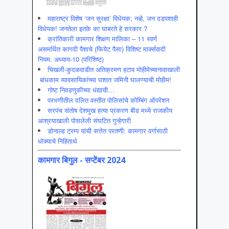
महाराष्ट्र विशेष ‘जन सुरक्षा’ विधेयक; नव्हे, जन दडपशाही
विधेयक! जनतेला इतके का घाबरते हे सरकार ?
क्रांतिकारी कामगार शिक्षण मालिका – 11 स्वर्ण
असमर्थित कागदी पैशाचे (फियेट पैसा) विशिष्ट मार्क्सवादी
नियम. अध्याय-10 (परिशिष्ट)
चिखली-कुदळवाडीत अतिक्रमण हटाव मोहीमेच्यानावाखाली
बांधकाम व्यावसायिकांच्या घशात जमिनी घालण्याची मोहीम!
गोष्ट निवडणुकीच्या धंद्याची…
परभणीतील दलित वस्तीत पोलिसांचे कोम्बिंग ऑपरेशन
सरपंच संतोष देशमुख हत्या प्रकरण बीड मध्ये राजकीय
आश्रयाखाली पोसलेली संघटित गुन्हेगारी
डोनाल्ड ट्रम्प यांची सत्तेत परतणी: कामगार वर्गासाठी
धोक्याचे निहितार्थ
कामगार बिगुल - सप्टेंबर 2024