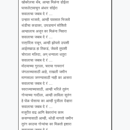
खोबरेलचा थेंब, आम्हा मिळंना डोईला
घासलेटावाचून अंधार सोईरा
सवालाचा जबाब दे रं …
उन्हात भाजतो, आम्ही पावसात भिजतो
थंडीचा कडाका, उघडयानं सोशितो
आम्हालाच अजून का मिळंना निवारा
सवालाचा जबाब दे रं …
रात्रंदिस राबून, आम्ही झोपतो उपाशी
आईतखाऊ हा तिकडं, जेवतो तुपाशी
चोराला मलिदा, अन् धन्याला धतुरा
सवालाचा जबाब दे रं …
मोठयाच्या गुराला, चराया गायरानं
जंगलाच्यासाठी आहे, राखली जमीन
माणसाला जगण्यासाठी नाही का आसरा
सवालाचा जबाब दे रं …
स्वराज्याच्यासाठी, आम्ही भरिले तुरुंग
गोऱ्याच्या गादीला, आम्ही लाविला सुरुंग
हे पोळ पोसाया का आम्ही पुजीला देव्हारा
सवालाचा जबाब दे रं …
मजूरीत वाढ आणि बेकारांना काम
कसण्यासाठी आम्ही, थोडी मागतो जमीन
तुरंग काठया गोऱ्यांचा का मिळतो इशारा
सवालाचा जबाब दे रं …