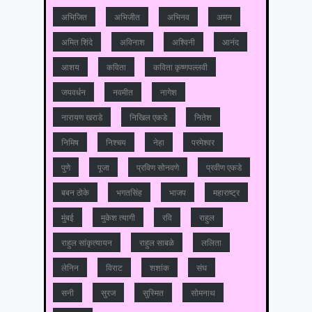
अभिजित
अभिजीत
अभिनव
अमन
अमित शिंदे
अविनाश
अश्विनी
आनंद
आशय
कविता
कविता कृष्णपल्लवी
जयवर्धन
नवमीत
नागेश
नारायण खराडे
निखिल एकडे
नितेश
निमिष
निश्चय
नेहा
परमेश्वर
पुणे
पूजा
प्रविण सोनवणे
प्रवीण एकडे
बबन ठोके
भगतसिंह
भाजप
महाराष्‍ट्र
मुंबई
मुकेश त्‍यागी
रवि
राहुल
राहुल सांकृत्यायन
राहुल साबळे
ललिता
लेनिन
विराट
शशांक
संघ
सनी
सुरज
सुस्मित
सोमनाथ