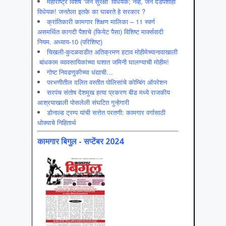
महाराष्ट्र विशेष ‘जन सुरक्षा’ विधेयक; नव्हे, जन दडपशाही
विधेयक! जनतेला इतके का घाबरते हे सरकार ?
क्रांतिकारी कामगार शिक्षण मालिका – 11 स्वर्ण
असमर्थित कागदी पैशाचे (फियेट पैसा) विशिष्ट मार्क्सवादी
नियम. अध्याय-10 (परिशिष्ट)
चिखली-कुदळवाडीत अतिक्रमण हटाव मोहीमेच्यानावाखाली
बांधकाम व्यावसायिकांच्या घशात जमिनी घालण्याची मोहीम!
गोष्ट निवडणुकीच्या धंद्याची…
परभणीतील दलित वस्तीत पोलिसांचे कोम्बिंग ऑपरेशन
सरपंच संतोष देशमुख हत्या प्रकरण बीड मध्ये राजकीय
आश्रयाखाली पोसलेली संघटित गुन्हेगारी
डोनाल्ड ट्रम्प यांची सत्तेत परतणी: कामगार वर्गासाठी
धोक्याचे निहितार्थ
कामगार बिगुल - सप्टेंबर 2024