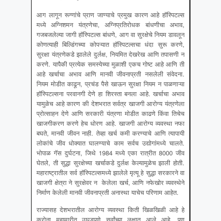
आग लागून रूग्णांचे प्राण जाण्याचे प्रमुख कारण आहे हॉस्पिटल्स
मध्ये अग्निशमन यंत्रणेचा, अग्निप्रतिरोधक बांधणीचा अभाव,
गजबजलेल्या जागी हॉस्पिटल्स बांधणे, आग वा सुरक्षेचे नियम डावलून
कोणत्याही बिल्डिंगच्या कोपऱ्यात हॉस्पिटल्सचा धंदा सुरू करणे,
सुरक्षा यंत्रणेकडे झालेले दुर्लक्ष, नियमित देखरेख आणि तपासणी न
करणे. यापैकी प्रत्येक समस्येच्या मुळाशी एकच गोष्ट आहे आणि ती
आहे खर्चाचा अभाव आणि मानवी जीवनाप्रती नसलेली संवेदना.
नियम मोडीत काढून, प्रचंड पैसे खाऊन सुरक्षा नियम न पाळणाऱ्या
हॉस्पिटल्सना परवानगी देणे हा शिरस्ता बनला आहे. खर्चाचा अभाव
यामुळेच आहे कारण की देशभरात सर्वत्र खाजगी आरोग्य यंत्रणेला
प्रोत्साहन देणे आणि सरकारी यंत्रणा मोडीत काढणे किंवा तिचेच
खाजगीकरण करणे हेच धोरण आहे. खाजगी आरोग्य व्यवस्था नफा
बघते, मानवी जीवन नाही. तेव्हा खर्च कमी करण्याचे आणि त्यापायी
लोकांचे जीव धोक्यात घालण्याचे काम सर्वच उद्योगांमध्ये चालते.
भोपाळ गॅस दुर्घटना, जिथे 1984 मध्ये एका रात्रीत 8000 जीव
घेतले, ती सुद्धा सुरक्षेच्या खर्चाकडे दुर्लक्ष केल्यामुळेच झाली होती.
महाराष्ट्रातील सर्व हॉस्पिटल्समध्ये झालेले मृत्यू हे सुद्धा सरकारने वा
खाजगी क्षेत्रा ने सुरक्षेवर न केलेला खर्च, आणि नफेखोर व्यवस्थेने
निर्माण केलेली मानवी जीवनाप्रती अनास्था याचेच परिणाम आहेत.
राज्यासह देशभरातील आरोग्य व्यवस्था किती खिळखिळी आहे हे
करोना महामारीत उघडपणे सर्वांच्या लक्षात आले आहे. पण