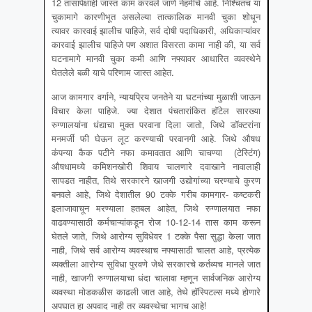
12 तासांपेक्षाही जास्त काम करवले जाणे नेहमीचे आहे. निश्चितच या
चुकामागे कारणीभूत असलेल्या तात्कालिक मानवी चुका शोधून
त्यावर कारवाई झालीच पाहिजे, सर्व दोषी पदाधिकारी, अधिकाऱ्यांवर
कारवाई झालीच पाहिजे पण अशात विसरता कामा नाही की, या सर्व
घटनामागे मानवी चुका कमी आणि नफ्यावर आधारित व्यवस्थेने
घेतलेले बळी याचे परिणाम जास्त आहेत.
आज कामगार वर्गाने, न्यायप्रिय जनतेने या घटनांच्या मुळाशी जाऊन
विचार केला पाहिजे. ज्या देशात पंचतारांकित हॉटेल सारख्या
रुग्णालयांना धंद्याचा मुक्त परवाना दिला जातो, जिथे डॉक्टरांना
मनमर्जी फी घेऊन लूट करण्याची परवानगी आहे. जिथे औषध
कंपन्या कैक पटीने नफा कमावतात आणि चाचण्या (टेस्टिंग)
औषधामध्ये कमिशनखोरी शिवाय चालणारे दवाखाने नावालाही
सापडत नाहीत, तिथे सरकारने खाजगी उद्योगांच्या चरण्याचे कुरण
बनवले आहे, जिथे देशातील 90 टक्के गरीब कामगार- कष्टकरी
इलाजावाचून मरण्याला हतबल आहेत, जिथे रुग्णालयात नफा
वाढवण्यासाठी कर्मचाऱ्यांकडून रोज 10-12-14 तास काम करून
घेतले जाते, जिथे आरोग्य सुविधेवर 1 टक्के पैसा सुद्धा केला जात
नाही, जिथे सर्व आरोग्य व्यवस्थाच नफ्यासाठी चालत आहे, प्रत्येक
व्यक्तीला आरोग्य सुविधा पुरवणे जेथे सरकारचे कर्तव्यच मानले जात
नाही, खाजगी रुग्णालयाचा धंदा चालावा म्हणून सार्वजनिक आरोग्य
व्यवस्था मोडकळीस काढली जात आहे, तेथे हॉस्पिटल्स मध्ये होणारे
अपघात हा अपवाद नाही तर व्यवस्थेचा भागच आहे!