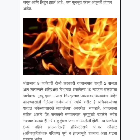
जगून आणि लिहून झालं आहे, पण मूलभूत प्रश्न अजूनही कायम
आहेत.
भंडाऱ्यात 9 जानेवारी रोजी सरकारी रुग्णालयात रात्री 2 वाजता
आग लागल्याने अतिदक्षता विभागात असलेल्या 10 नवजात बालकांचा
जागेवरच मृत्यू झाला. आग नियंत्रणात आल्यावर बालकांना बाहेर
काढण्यासाठी गेलेल्या कर्मचाऱ्यांनी त्यांचे शरीर हे अधिकाऱ्यांच्या
शब्दात “कोळशासारखे जळालेल्या” अवस्थेत सापडले. आपल्याला
माहित असावे कि सरकारी रुग्णालयात मृत्युमुखी पडलेले सर्वच
नवजात बालकं ही गरीब कुटुंबात जन्माला आलेली होती. या घटनेला
3-4 महिने झाल्यानंतरही हॉस्पिटल्सचे फायर ऑडीट
(अग्निप्रतिरोधक परिक्षण) पूर्ण न झाल्यामुळे राज्यात अशा घटना
घडतच आहेत.