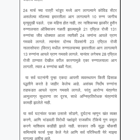
24 मार्च च्या रात्री भांडूप मध्ये आग लागल्याने कोविड सेंटर
असलेल्या मॉलच्या इमारतीला आग लागल्याने 10 रुग्ण जागीच
मृत्युमुखी पडले. एक महिना होत नाही, तर नाशिकच्या झाकीर हुसैन
रुग्णालयात ऑक्सिजन गळती झाल्यामुळे 21 एप्रिल रोजी 131
रुग्णांचा जीव धोक्यात आला त्यापैकी 24 जणांना आपले प्राण
गमवावे लागले. त्यानंतर दोनच दिवसांनी 23 एप्रिल रोजी
नालासोपारा (विरार) मधील रुग्णालयाच्या इमारतीला आग लागल्याने
13 रुग्णांना आपले प्राण गमवावे लागले. यानंतर लगेचच 28 एप्रिल
रोजी ठाण्यात देखील वरील कारणामुळे एका रुग्णालयाला आग
लागली. त्यात 4 रुग्णांचा बळी गेला.
या सर्व घटनांनी पुन्हा एकदा आपत्ती व्यवस्थापन किती ढिसाळ
पद्धतीने करते हे जाहीर केलेच आहे. असंख्य निर्दोष रुग्णांना
तडफडत आपले प्राण गमवावे लागले, परंतु आरोग्य यंत्रणेत
आमूलाग्र सुधारणा तर दूरच, साधे अग्निप्रतिरोधक यंत्रणांचे
कामही झालेले नाही.
या सर्व घटनांवर फक्त उसासे सोडणे, दुर्घटना म्हणून खंत व्यक्त
करणे, आणि भांडवली विरोधी पक्षांद्वारे राजकीय टीकेचे गुण वसूल
करणे याशिवाय काहीही झाले नाही. सरकार तर्फे सुद्धा चौकशी
समित्यांचे फार्स पुन्हा केले गेले आणि सर्व परिस्थिती येरे माझ्या
मागल्या अशीच आहे.