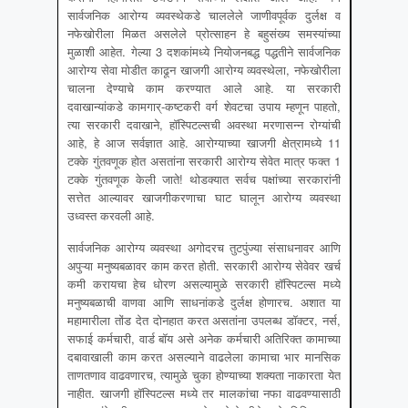
सार्वजनिक आरोग्य व्यवस्थेकडे चाललेले जाणीवपूर्वक दुर्लक्ष व
नफेखोरीला मिळत असलेले प्रोत्साहन हे बहुसंख्य समस्यांच्या
मुळाशी आहेत. गेल्या 3 दशकांमध्ये नियोजनबद्ध पद्धतीने सार्वजनिक
आरोग्य सेवा मोडीत काढून खाजगी आरोग्य व्यवस्थेला, नफेखोरीला
चालना देण्याचे काम करण्यात आले आहे. या सरकारी
दवाखान्यांकडे कामगार्-कष्टकरी वर्ग शेवटचा उपाय म्हणून पाहतो,
त्या सरकारी दवाखाने, हॉस्पिटल्सची अवस्था मरणासन्न रोग्यांची
आहे, हे आज सर्वज्ञात आहे. आरोग्याच्या खाजगी क्षेत्रामध्ये 11
टक्के गुंतवणूक होत असतांना सरकारी आरोग्य सेवेत मात्र फक्त 1
टक्के गुंतवणूक केली जाते! थोडक्यात सर्वच पक्षांच्या सरकारांनी
सत्तेत आल्यावर खाजगीकरणाचा घाट घालून आरोग्य व्यवस्था
उध्वस्त करवली आहे.
सार्वजनिक आरोग्य व्यवस्था अगोदरच तुटपुंज्या संसाधनावर आणि
अपुऱ्या मनुष्यबळावर काम करत होती. सरकारी आरोग्य सेवेवर खर्च
कमी करायचा हेच धोरण असल्यामुळे सरकारी हॉस्पिटल्स मध्ये
मनुष्यबळाची वाणवा आणि साधनांकडे दुर्लक्ष होणारच. अशात या
महामारीला तोंड देत दोनहात करत असतांना उपलब्ध डॉक्टर, नर्स,
सफाई कर्मचारी, वार्ड बॉय असे अनेक कर्मचारी अतिरिक्त कामाच्या
दबावाखाली काम करत असल्याने वाढलेला कामाचा भार मानसिक
ताणतणाव वाढवणारच, त्यामुळे चुका होण्याच्या शक्यता नाकारता येत
नाहीत. खाजगी हॉस्पिटल्स मध्ये तर मालकांचा नफा वाढवण्यासाठी