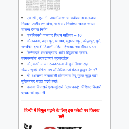
एस.सी., एस.टी. उपवर्गीकरणाचा सर्वोच्च न्यायालयाचा
निकाल जातीय तणावांना, जातीय अस्मितेच्या राजकारणाला
चालना देणारा निर्णय !
क्रांतिकारी कामगार शिक्षण मालिका – 10
कोलकाता, बदलापूर, आसाम, मुझफ्फरपूर, कोल्हापूर, पुणे,
रत्नागिरी इत्यादी ठिकाणी महिला हिंसाचाराच्या भीषण घटना
सिनेमाद्वारे अंधराष्ट्रवाद आणि हिंदुत्वाचा प्रचार:
कामकऱ्यांना भरकटवणारे प्रचारतंत्र
कोट्यवधी कामगार-कष्टकऱ्याची मुलं शिक्षणासह
खेळापासूनही वंचित! मग ऑलिपिकमध्ये मेडल कुठून येणार?
गो–रक्षणाच्या नावाखाली हरियाणात हिंदू युवक सुद्धा बळी!
मुस्लिमांवर सतत वाढते हल्ले!
उजव्या विचाराचे एन्फ्ल्युएंसर्स (प्रभावक): फॅशिस्ट विखारी
प्रचाराची महामारी
हिन्‍दी में बिगुल पढ़ने के लिए इस फोटो पर क्लिक
करें