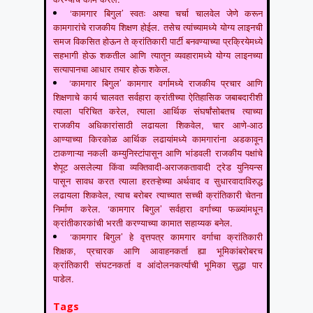
‘कामगार बिगुल’ स्वतः अश्या चर्चा चालवेल जेणे करून
कामगारांचे राजकीय शिक्षण होईल. तसेच त्यांच्यामध्ये योग्य लाइनची
समज विकसित होऊन ते क्रांतिकारी पार्टी बनवण्याच्या प्रक्रियेमध्ये
सहभागी होऊ शकतील आणि त्यातून व्यवहारामध्ये योग्य लाइनच्या
सत्यापानचा आधार तयार होऊ शकेल.
‘कामगार बिगुल’ कामगार वर्गामध्ये राजकीय प्रचार आणि
शिक्षणाचे कार्य चालवत सर्वहारा क्रांतीच्या ऐतिहासिक जबाबदारीशी
त्याला परिचित करेल, त्याला आर्थिक संघर्षांसोबतच त्याच्या
राजकीय अधिकारांसाठी लढायला शिकवेल, चार आणे-आठ
आण्याच्या किरकोळ आर्थिक लढायांमध्ये कामगारांना अडकावून
टाकणाऱ्या नकली कम्युनिस्टांपासून आणि भांडवली राजकीय पक्षांचे
शेपूट असलेल्या किंवा व्यक्तिवादी-अराजकतावादी ट्रेड युनियन्स
पासून सावध करत त्याला हरतऱ्हेच्या अर्थवाद व सुधारवादाविरुद्ध
लढायला शिकवेल, त्याच बरोबर त्याच्यात सच्ची क्रांतिकारी चेतना
निर्माण करेल. ‘कामगार बिगुल’ सर्वहारा वर्गाच्या फळ्यांमधून
क्रांतीकारकांची भरती करण्याच्या कामात सहाय्यक बनेल.
‘कामगार बिगुल’ हे वृत्तपत्र कामगार वर्गाचा क्रांतिकारी
शिक्षक, प्रचारक आणि आवाहनकर्ता ह्या भूमिकांबरोबरच
क्रांतिकारी संघटनकर्ता व आंदोलनकर्त्याची भूमिका सुद्धा पार
पाडेल.
Tags