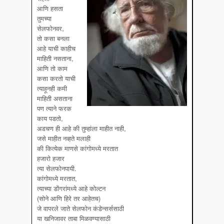
आणि हसता
तुमच्या
सेलफोनवर,
तो कसा बनला
आहे याची काहीच
माहिती नसताना,
आणि तो काम
कसा करतो याची
त्याहूनही कमी
माहिती असताना
पण त्याने फरक
काय पडतो,
अडचण ही आहे की तुम्हांला माहीत नाही,
जसे माहीत नव्हते मलाही
की कित्येक माणसे कांगोमध्ये मरतात
हजारो हजार
त्या सेलफोनपायी.
कांगोमध्ये मरतात,
त्याच्या डोंगरांमध्ये आहे कोल्टन
(सोने आणि हिरे तर आहेतच)
जे वापरले जाते सेलफोन कंडेन्सर्ससाठी
या खनिजावर ताबा मिळवण्यासाठी