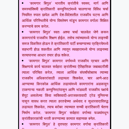
‘कामगार बिगुल’ भारतीय क्रांतीचे स्वरूप, मार्ग आणि
समस्यांविषयी क्रांतिकारी कम्युनिस्टांमध्ये चालणाऱ्या विविध चर्चा
नियमित रुपात छापेल आणि देश-विदेशातील राजकीय घटना आणि
आर्थिक परिस्थितीचे योग्य विश्लेषण मांडून कामगार वर्गाला शिक्षित
करण्याचे काम करेल.
‘कामगार बिगुल’ स्वतः अश्या चर्चा चालवेल जेणे करून
कामगारांचे राजकीय शिक्षण होईल. तसेच त्यांच्यामध्ये योग्य लाइनची
समज विकसित होऊन ते क्रांतिकारी पार्टी बनवण्याच्या प्रक्रियेमध्ये
सहभागी होऊ शकतील आणि त्यातून व्यवहारामध्ये योग्य लाइनच्या
सत्यापानचा आधार तयार होऊ शकेल.
‘कामगार बिगुल’ कामगार वर्गामध्ये राजकीय प्रचार आणि
शिक्षणाचे कार्य चालवत सर्वहारा क्रांतीच्या ऐतिहासिक जबाबदारीशी
त्याला परिचित करेल, त्याला आर्थिक संघर्षांसोबतच त्याच्या
राजकीय अधिकारांसाठी लढायला शिकवेल, चार आणे-आठ
आण्याच्या किरकोळ आर्थिक लढायांमध्ये कामगारांना अडकावून
टाकणाऱ्या नकली कम्युनिस्टांपासून आणि भांडवली राजकीय पक्षांचे
शेपूट असलेल्या किंवा व्यक्तिवादी-अराजकतावादी ट्रेड युनियन्स
पासून सावध करत त्याला हरतऱ्हेच्या अर्थवाद व सुधारवादाविरुद्ध
लढायला शिकवेल, त्याच बरोबर त्याच्यात सच्ची क्रांतिकारी चेतना
निर्माण करेल. ‘कामगार बिगुल’ सर्वहारा वर्गाच्या फळ्यांमधून
क्रांतीकारकांची भरती करण्याच्या कामात सहाय्यक बनेल.
‘कामगार बिगुल’ हे वृत्तपत्र कामगार वर्गाचा क्रांतिकारी