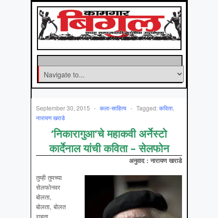
September 30, 2015
-
कला-साहित्‍य
-
Tagged:
कविता
,
नारायण खराडे
‘निकारागुआ’चे महाकवी अर्नेस्टो
कार्देनाल यांची कविता – सेलफोन
अनुवाद : नारायण खराडे
तुम्ही तुमच्या
सेलफोनवर
बोलता,
बोलता, बोलत
राहता