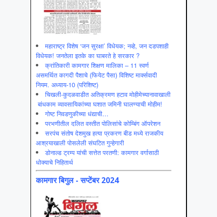
महाराष्ट्र विशेष ‘जन सुरक्षा’ विधेयक; नव्हे, जन दडपशाही
विधेयक! जनतेला इतके का घाबरते हे सरकार ?
क्रांतिकारी कामगार शिक्षण मालिका – 11 स्वर्ण
असमर्थित कागदी पैशाचे (फियेट पैसा) विशिष्ट मार्क्सवादी
नियम. अध्याय-10 (परिशिष्ट)
चिखली-कुदळवाडीत अतिक्रमण हटाव मोहीमेच्यानावाखाली
बांधकाम व्यावसायिकांच्या घशात जमिनी घालण्याची मोहीम!
गोष्ट निवडणुकीच्या धंद्याची…
परभणीतील दलित वस्तीत पोलिसांचे कोम्बिंग ऑपरेशन
सरपंच संतोष देशमुख हत्या प्रकरण बीड मध्ये राजकीय
आश्रयाखाली पोसलेली संघटित गुन्हेगारी
डोनाल्ड ट्रम्प यांची सत्तेत परतणी: कामगार वर्गासाठी
धोक्याचे निहितार्थ
कामगार बिगुल - सप्टेंबर 2024