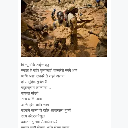
दि न्यू यॉर्क टाईम्ससुद्धा
ज्याला हे बाहेर कुणालाही कळलेले नको आहे
आणि अशा प्रकारे ते राहते अज्ञात
ही सामूहिक गुन्हेगारी
बहुराष्ट्रीय कंपन्यांची…
बायबल मांडते
सत्य आणि न्याय
आणि प्रेम आणि सत्य
सत्याचे महत्त्व जे देईल आपल्याला मुक्ती
सत्य कोल्टनचेसुद्धा
कोल्टन तुमच्या सेलफोनमध्ये
ज्यावर तुम्ही बोलता आणि बोलत राहता