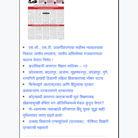
एस.सी., एस.टी. उपवर्गीकरणाचा सर्वोच्च न्यायालयाचा
निकाल जातीय तणावांना, जातीय अस्मितेच्या राजकारणाला
चालना देणारा निर्णय !
क्रांतिकारी कामगार शिक्षण मालिका – 10
कोलकाता, बदलापूर, आसाम, मुझफ्फरपूर, कोल्हापूर, पुणे,
रत्नागिरी इत्यादी ठिकाणी महिला हिंसाचाराच्या भीषण घटना
सिनेमाद्वारे अंधराष्ट्रवाद आणि हिंदुत्वाचा प्रचार:
कामकऱ्यांना भरकटवणारे प्रचारतंत्र
कोट्यवधी कामगार-कष्टकऱ्याची मुलं शिक्षणासह
खेळापासूनही वंचित! मग ऑलिपिकमध्ये मेडल कुठून येणार?
गो–रक्षणाच्या नावाखाली हरियाणात हिंदू युवक सुद्धा बळी!
मुस्लिमांवर सतत वाढते हल्ले!
उजव्या विचाराचे एन्फ्ल्युएंसर्स (प्रभावक): फॅशिस्ट विखारी
प्रचाराची महामारी