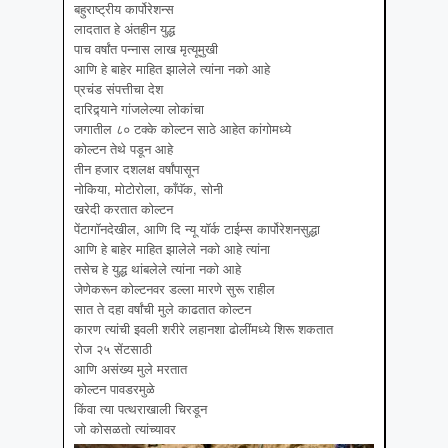
बहुराष्ट्रीय कार्पोरेशन्स
लादतात हे अंतहीन युद्ध
पाच वर्षांत पन्नास लाख मृत्यूमुखी
आणि हे बाहेर माहित झालेले त्यांना नको आहे
प्रचंड संपत्तीचा देश
दारिद्र्याने गांजलेल्या लोकांचा
जगातील ८० टक्के कोल्टन साठे आहेत कांगोमध्ये
कोल्टन तेथे पडून आहे
तीन हजार दशलक्ष वर्षांपासून
नोकिया, मोटोरोला, काँपॅक, सोनी
खरेदी करतात कोल्टन
पेंटागॉनदेखील, आणि दि न्यू यॉर्क टाईम्स कार्पोरेशनसुद्धा
आणि हे बाहेर माहित झालेले नको आहे त्यांना
तसेच हे युद्ध थांबलेले त्यांना नको आहे
जेणेकरून कोल्टनवर डल्ला मारणे सुरू राहील
सात ते दहा वर्षांची मुले काढतात कोल्टन
कारण त्यांची इवली शरीरे लहानशा ढोलींमध्ये शिरू शकतात
रोज २५ सेंटसाठी
आणि असंख्य मुले मरतात
कोल्टन पावडरमुळे
किंवा त्या पत्थराखाली चिरडून
जो कोसळतो त्यांच्यावर