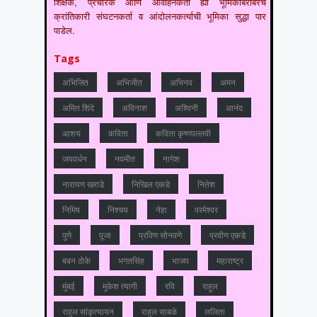
शिक्षक, प्रचारक आणि आवाहनकर्ता ह्या भूमिकांबरोबरच
क्रांतिकारी संघटनकर्ता व आंदोलनकर्त्याची भूमिका सुद्धा पार
पाडेल.
Tags
अभिजित
अभिजीत
अभिनव
अमन
अमित शिंदे
अविनाश
अश्विनी
आनंद
आशय
कविता
कविता कृष्णपल्लवी
जयवर्धन
नवमीत
नागेश
नारायण खराडे
निखिल एकडे
नितेश
निमिष
निश्चय
नेहा
परमेश्वर
पुणे
पूजा
प्रविण सोनवणे
प्रवीण एकडे
बबन ठोके
भगतसिंह
भाजप
महाराष्‍ट्र
मुंबई
मुकेश त्‍यागी
रवि
राहुल
राहुल सांकृत्यायन
राहुल साबळे
ललिता