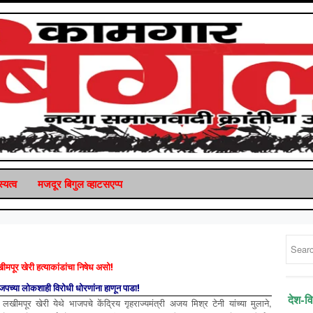
्यत्व
मजदूर बिगुल व्‍हाटसएप्‍प
ीमपूर खेरी हत्याकांडांचा निषेध असो!
जपच्या लोकशाही विरोधी धोरणांना हाणून पाडा!
देश-व
ये लखीमपूर खेरी येथे भाजपचे केंद्रिय गृहराज्यमंत्री अजय मिश्र टेनी यांच्या मुलाने,