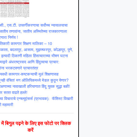
ी., एस.टी. उपवर्गीकरणाचा सर्वोच्च न्यायालयाचा
ातीय तणावांना, जातीय अस्मितेच्या राजकारणाला
णारा निर्णय !
ांतिकारी कामगार शिक्षण मालिका – 10
ाता, बदलापूर, आसाम, मुझफ्फरपूर, कोल्हापूर, पुणे,
ी इत्यादी ठिकाणी महिला हिंसाचाराच्या भीषण घटना
माद्वारे अंधराष्ट्रवाद आणि हिंदुत्वाचा प्रचार:
ांना भरकटवणारे प्रचारतंत्र
्यवधी कामगार-कष्टकऱ्याची मुलं शिक्षणासह
ूनही वंचित! मग ऑलिपिकमध्ये मेडल कुठून येणार?
क्षणाच्या नावाखाली हरियाणात हिंदू युवक सुद्धा बळी!
ंवर सतत वाढते हल्ले!
या विचाराचे एन्फ्ल्युएंसर्स (प्रभावक): फॅशिस्ट विखारी
ी महामारी
दी में बिगुल पढ़ने के लिए इस फोटो पर क्लिक
करें