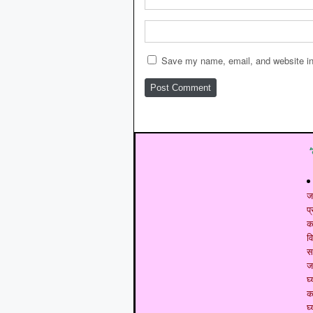
Save my name, email, and website in 
ज
प
क
व
स
ज
घ्
क
घ्