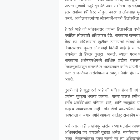
उत्पन्न मुख्यत्वे मजुरीतून येते अशा सर्वांनाच मह
इतर सर्वांच्या (फॅसिस्ट सोडून, कारण ते लोकशाही मूल
करणे, आंदोलनकर्त्यांच्या लोकशाही-नागरी हितांकरिता ल
हे खरे आहे की भांडवलदार वर्गाच्या हिताकरिता
मर्यादित लोकशाही अधिकारच देते. भारताच्या राज्य
तेव्हा त्या अधिकारांना खुंटीवर टांगण्याची सोय
विचारधाराच मूळात लोकशाही विरोधी आहे हे सांगण्
बांधलेला तो हिंस्त्र कुत्रा असतो, ज्याला गरज 
भारताच्या अर्थव्यवस्थेमध्ये आर्थिक वाढीचा घ
निवडणूकीपासून भारतातील भांडवलदार वर्गाने आपली स
काळात जनतेच्या असंतोषाला व त्यातून निर्माण होणाऱ्य
असते.
दुसरीकडे हे सुद्धा खरे आहे की धनिक शेतकरी वर्ग
वर्गाच्या तुंबड्या भरल्या जातात. सध्या चालले हमी
वर्गीय अंतर्विरोधांचा परिणाम आहे, आणि त्यामुळेच 
काहीच आवश्यकता नाही. तीन शेती कायद्यांपैकी का
कायद्याला कामगार वर्गाने आपल्या स्वतंत्र राजकीय म
असे असतानाही लखीमपूर खेरीसारख्या घटनांचा आपण
अधिकारांना जर पायदळी तुडवत असेल, नागरिकांना त
फक्त शेतकऱ्यांवरचा हल्ला नसतो तर त्या अधिकारा