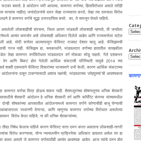
ागाईचा फटका बसतो. हे आंदोलन जरी आपल्या, कामगार वर्गाच्या, हिताविरोधात असले तरीही
्य मानतच नाहीत) जनांदोलनांचे दमन जेव्हा राज्यसत्ता करते, तेव्हा त्या दमनाला विरोध
ढणे हे कामगार वर्गाचे सुद्धा उत्तरदायित्व बनते. का, ते समजून घेतले पाहिजे.
Cate
 उभी असलेली लोकशाहीची संरचना, जिला आपण भांडवली लोकशाही म्हणतो, ती जनतेला
Catego
घटनेमध्ये अत्यंत कमजोर असे लोकशाही अधिकार दिलेले आहेत आणि राज्यसत्तेला वाटेल
ही केली आहे. मोदी सत्तेवर आल्यापासून फॅसिस्ट राजवट देशात चालू आहे. फॅसिझमची
याची गरज नाही. फॅसिझम हा, रूपकार्थाने, भांडवलदार वर्गाच्या हातातील साखळीला
Archi
पडेल तेव्हा कामगार वर्गाविरोधात भांडवलदार वर्ग मोकळा सोडू पाहतो. गेले दशकभर
Archiv
सरता वेग आणि बिकट होत गेलेली आर्थिक संकटाची परिस्थिती यामुळे 2014 च्या
र्व शक्ती एकमताने फॅसिस्ट विचारांच्या भाजपमागे उभी केली, कारण आर्थिक संकटाच्या
ा आंदोलनांना दाबून टाकण्यासाठी अशाच पक्षांची, भांडवलाच्या ‘लोहपुरुषां’ची आवश्यकता
कामगार
 हा कामगार वर्गाचा मित्र होऊच शकत नाही. शेतमजुरांच्या शोषणातूनच धनिक शेतकरी
भावासाठीचे शेतकरी आंदोलन हे धनिक शेतकरी वर्ग आणि कॉर्पोरेट कंपन्या यांच्यामधील
या दोन्ही शोषकांच्या आपसातील आंदोलनामध्ये कामगार वर्गाने कोणाचीही बाजू घेण्याची
ळाबाजाराला परवानगी देणाऱ्या, आणि म्हणूनच कामगार वर्गाच्या विरोधात असलेल्या
ंचावरून विरोध केला पाहिजे, ना की धनिक शेतकऱ्यांच्या.
 तीव्र निषेध केलाच पाहिजे कारण फॅसिस्ट सत्ता दमन करत असताना लोकशाही-नागरी
्यांचा विरोध करण्याचा, योग्य न्यायालयीन प्रक्रियेचा अधिकार डावलत असेल तर हा
ंवर हल्ला असतो जे कामगार वर्गासाठीही अत्यंत आवश्यक आहेत. आज त्यांचे दमन होत