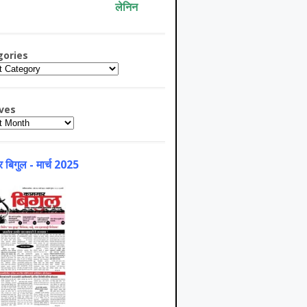
लेनिन
gories
ries
ves
es
 बिगुल - मार्च 2025