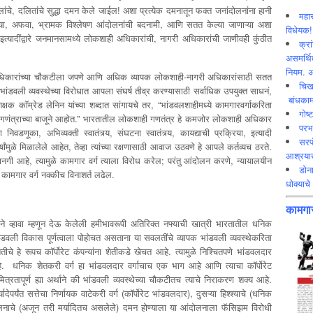
 महिलांचे, दलितांचे सुद्धा दमन केले जाईल! अशा प्रत्येक दमनातून फक्त जनांदोलनांना हानी
महार
्या, अफवा, भ्रामक विश्लेषण आंदोलनांची बदनामी, आणि सतत केल्या जाणाऱ्या अशा
विधेयक!
्यादींद्वारे जनमानसामध्ये लोकशाही अधिकारांची, नागरी अधिकारांची जाणीवही कुंठीत
क्रा
असमर्थित
नियम. अ
, अधिकारांच्या चौकटीला जपणे आणि अधिक व्यापक लोकशाही-नागरी अधिकारांसाठी सतत
चिख
 भांडवली व्यवस्थेच्या विरोधात आपला संघर्ष तीव्र करण्यासाठी सर्वाधिक उपयुक्त साधनं,
बांधकाम
षक कॉम्रेड लेनिन यांच्या शब्दात सांगायचे तर, “भांडवलशाहीमध्ये कामगारवर्गाकरिता
गोष्
कशाही गणंत्राच्या बाजूने आहोत.” भारतातील लोकशाही गणतंत्र हे कमजोर लोकशाही अधिकार
परभ
णूका, अभिव्यक्ती स्वातंत्र्य, संघटना स्वातंत्र्य, कायद्याची प्रक्रिया, इत्यादी
सरप
ंमुळे मिळालेले आहेत, तेव्हा त्यांच्या रक्षणासाठी आवाज उठवणे हे आपले कर्तव्यच ठरते.
आश्रयाख
ी आहे, त्यामुळे कामगार वर्ग त्याला विरोध करेल; परंतु आंदोलन करणे, न्यायालयीन
डोना
ामगार वर्ग नक्कीच विनाशर्त लढेल.
धोक्याचे 
कामगार
गाने व्हावा म्हणून देऊ केलेली हमीभावरूपी अतिरिक्त नफ्याची खात्री भारतातील धनिक
ंडवली विकास पूर्णत्वाला पोहोचत असताना या सवलतींचे व्यापक भांडवली व्यवस्थेकरिता
ीचे हे रूपच कॉर्पोरेट कंपन्यांना शेतीकडे खेचत आहे. त्यामुळे निश्चितपणे भांडवलदार
ा आहे. धनिक शेतकरी वर्ग हा भांडवलदार वर्गाचाच एक भाग आहे आणि त्याचा कॉर्पोरेट
 मित्रतापूर्ण ह्या अर्थाने की भांडवली व्यवस्थेच्या चौकटीतच त्याचे निराकरण शक्य आहे.
र्यादेपर्यंत सत्तेचा निर्णायक वाटेकरी वर्ग (कॉर्पोरेट भांडवलदार), दुसऱ्या हिश्श्याचे (धनिक
नाचे (अजून तरी मर्यादितच असलेले) दमन होण्याला या आंदोलनाला फॅसिझम विरोधी