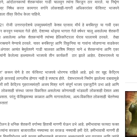
े, आंदोलनकर्त्या शेतकऱ्यांवर गाडी चालवून त्यांना चिरडून ठार मारले. या निर्घृण
तीव्र निषेध करत कामगार वर्गाने लोकशाही-नागरी अधिकारांवर फॅसिस्ट भाजपने
याला तीव्र विरोध केला पाहिजे.
 रोजी उत्तरप्रदेशचे उपमुख्यमंत्री केशव प्रसाद मौर्य हे बनबिरपूर या गावी एका
 करवून घ्यायला गेले होते. देशाच्या थोड्या भागात गेले वर्षभर चालू असलेल्या शेतकरी
असलेल्या अनेक शेतकऱ्यांनी त्यांच्या हेलिकॉप्टरला घेराव घालायचे ठरवले. तेव्हा
ंनी रस्त्याने येण्याचे ठरवले. यावर बनबिरपूर आणि तिकुनिया या गावांना जोडणाऱ्या सडकेवर
 अंगावर अत्यंत बेमुर्वतपणे गाडी चालवत आशिष मिश्रा याने 4 शेतकऱ्यांना आणि एका
यांनी केलेल्या हल्ल्यामध्ये भाजपचे तीन कार्यकर्ते ठार झाले आहेत. देशभरामध्ये या
 “पावन” करून घेणे हे तर फॅसिस्ट भाजपचे धोरणच राहिले आहे. इथे तर खुद्द केंद्रिय
ुळे कारवाई लागलीच होणार नाही हे स्पष्टच होते. देशभरामध्ये निर्माण झालेल्या दबावामुळे
ी केंद्रिय गृहराज्यमंत्री अजय मिश्र मागे संपूर्ण भाजप एकजुटीने उभा आहे आणि
ि लोकशाही संस्था जास्त विकसित असलेल्या कोणत्याही भांडवली लोकशाही देशात अशा
ला असता. परंतु फॅसिझमच्या काळात आणि मागासलेल्या, अल्प-विकसित लोकशाही चेतनेच्या
शकतात!
ोलन हे धनिक शेतकरी वर्गाच्या हिताची मागणी घेऊन उभे आहे. हमीभावाचा फायदा फक्त
त्यांना सरकार बाजारातील नफ्याच्या वर वरकड नफ्याची हमी देते. हमीभावाची मागणी ही
ंच्या हिताविरोधात आहे कारण हमीभावामुळे बाजारात अन्नधान्याचे भाव वाढतात आणि ज्यांचे