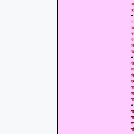
क
दु
म
कम
र
घ
व
क
ज
त
व
ब
श
ल
श
र
स
त
स