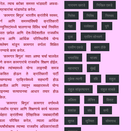
रेल. त्याच बरोबर समस्त भांडवली अफवा-
नारायण खराडे
निखिल एकडे
ष्प्रचारांचा भांडाफोड करेल.
‘कामगार बिगुल’ भारतीय क्रांतीचे स्वरूप,
नितेश
निमिष
निश्चय
ार्ग आणि समस्यांविषयी क्रांतिकारी
नेहा
परमेश्वर
पुणे
्युनिस्टांमध्ये चालणाऱ्या विविध चर्चा नियमित
ुपात छापेल आणि देश-विदेशातील राजकीय
पूजा
प्रविण सोनवणे
टना आणि आर्थिक परिस्थितीचे योग्य
िश्लेषण मांडून कामगार वर्गाला शिक्षित
प्रवीण एकडे
बबन ठोके
रण्याचे काम करेल.
‘कामगार बिगुल’ स्वतः अश्या चर्चा चालवेल
भगतसिंह
भाजप
ेणे करून कामगारांचे राजकीय शिक्षण होईल.
सेच त्यांच्यामध्ये योग्य लाइनची समज
महाराष्‍ट्र
मुंबई
िकसित होऊन ते क्रांतिकारी पार्टी
मुकेश त्‍यागी
रवि
राहुल
नवण्याच्या प्रक्रियेमध्ये सहभागी होऊ
कतील आणि त्यातून व्यवहारामध्ये योग्य
राहुल सांकृत्यायन
राहुल साबळे
ाइनच्या सत्यापानचा आधार तयार होऊ
केल.
ललिता
लेनिन
विराट
‘कामगार बिगुल’ कामगार वर्गामध्ये
ाजकीय प्रचार आणि शिक्षणाचे कार्य चालवत
शशांक
संघ
सनी
र्वहारा क्रांतीच्या ऐतिहासिक जबाबदारीशी
्याला परिचित करेल, त्याला आर्थिक
सुरज
सुस्मित
सोमनाथ
ंघर्षांसोबतच त्याच्या राजकीय अधिकारांसाठी