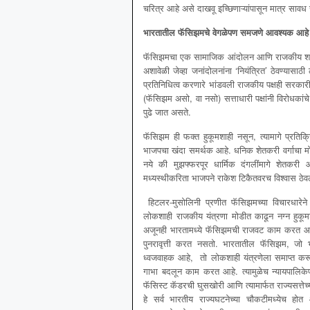
चरित्र आहे असे दाखवू इच्छिणाऱ्यांपासून मात्र सावध र
भारतातील फॅसिझमचे वेगळेपण समजणे आवश्यक आहे
फॅसिझमचा एक सामाजिक आंदोलन आणि राजकीय शक्ती म
अशावेळी जेव्हा जनांदोलनांना ‘नियंत्रित’ ठेवण्यासाठ
प्रतिनिधित्व करणारे भांडवली राजकीय पक्षही सरकार
(फॅसिझम असो, वा नसो) सत्ताधारी पक्षांनी विरोधकां
पुढे जात असते.
फॅसिझम ही फक्त हुकूमशाही नसून, त्यामागे प्रतिक्
भाजपचा खंदा समर्थक आहे. धनिक शेतकरी वर्गाचा म
नये की मुझफ्फरपूर धार्मिक दंगलींमागे शेतकरी 
मध्यस्थीकरिता भाजपने राकेश टिकैतवरच विश्वास ठेव
हिटलर-मुसोलिनी प्रणीत फॅसिझमच्या विचारधारेने एक
लोकशाही राजकीय यंत्रणा मोडीत काढून नग्न हुकूम
अजूनही भारतामध्ये फॅसिझमची राजवट काम करत आह
पुनरावृत्ती करत नसतो. भारतातील फॅसिझम, जो भाज
ध्वजवाहक आहे, तो लोकशाही यंत्रणेला समाप्त करून 
गाभा बदलून काम करत आहे. त्यामुळेच न्यायपालिकेपास
फॅसिस्ट कॅडरची घुसखोरी आणि त्यामार्फत राज्यसत्ते
हे सर्व भारतीय राज्यघटनेच्या चौकटीमध्येच 