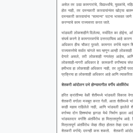
असेल तर उद्या कामगारांचे, विद्यार्थ्यांचे, युवकांचे,
होत नाही, तर दमनकारी कारवायांनंतर खोट्या बातम
दमनकारी कारवायांना “सामान्य” घटना भासवत जाणे इत
करण्याचे काम राज्यसत्ता करत जाते.
भांडवली लोकशाहीने दिलेल्या, मर्यादित का होईना
संघर्ष करणे हे कामगारवर्गाचे उत्तरदायित्व आहे कारण
अधिकार हीच चौकट पुरवते. कामगार वर्गाचे महान शिक्
राज्यसत्त्तेचे सर्वात चांगले रूप म्हणून आम्ही लो
देणारे असले, तरी लोकशाही गणतंत्र आहेच, आणि निवड
लोकशाही-नागरी अधिकार हे कामकरी वर्गांच्याच संघर्षा
हमीभाव हा लोकशाही अधिकार नाही, तर लुटीची परवानग
प्रक्रिया हा लोकशाही अधिकार आहे आणि त्याकरिता क
शेतकरी आंदोलन उभे होण्यामागील वर्गीय अंतर्विरोध
हरित क्रांतीच्या वेळी शेतीमध्ये भांडवली विकास वे
शेतकरी वर्गाला मजबूत करत गेली. आता शेतीमध्ये भा
काही महत्व राहिलेले नाही, आणि भांडवली झालेले शेत
वर्गाच्या दोन हिश्श्यांचा झगडा येथे निर्माण झाल
भांडवलदार वर्गाशि अंतर्विरोध हा मित्रतापूर्णच आहे.
मित्रतापूर्ण अंतर्विरोध जेव्हा तीव्र होतात तेव्हा एका म
शेतकरी वर्गाचे) दमनही करू शकतो. शेतकरी आंदोल