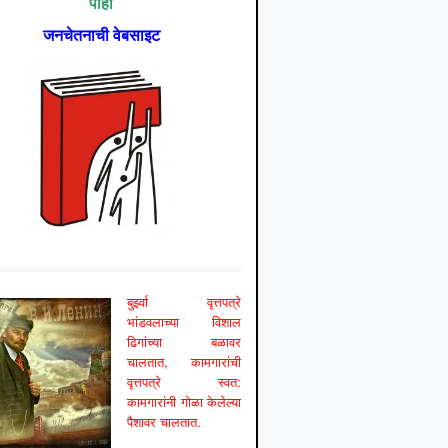
पाहा
जनचेतनाची वेबसाइट
बुर्झ्वा वृत्तपत्रे
भांडवलाच्या विशाल
ढिगांच्या बळावर
चालतात, कामगारांची
वृत्तपत्रे स्वत:
कामगारांनी गोळा केलेल्या
पैशावर चालतात.