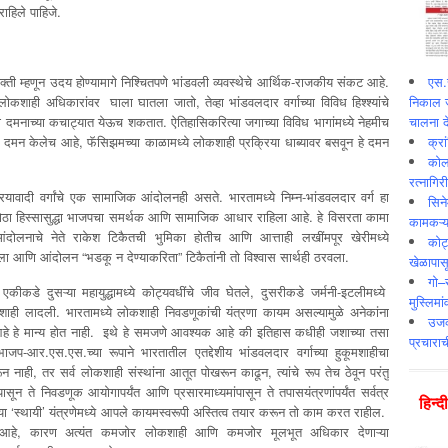
ाहिले पाहिजे.
्हणून उदय होण्यामागे निश्चितपणे भांडवली व्यवस्थेचे आर्थिक-राजकीय संकट आहे.
एस.स
ी लोकशाही अधिकारांवर घाला घातला जातो, तेव्हा भांडवलदार वर्गाच्या विविध हिश्श्यांचे
निकाल ज
ी दमनाच्या कचाट्यात येऊच शकतात. ऐतिहासिकरित्या जगाच्या विविध भागांमध्ये नेहमीच
चालना दे
चे दमन केलेच आहे, फॅसिझमच्या काळामध्ये लोकशाही प्रक्रिया धाब्यावर बसवून हे दमन
क्र
कोलक
रत्नागिर
रियावादी वर्गांचे एक सामाजिक आंदोलनही असते. भारतामध्ये निम्न-भांडवलदार वर्ग हा
सिने
ोठा हिस्सासुद्धा भाजपचा समर्थक आणि सामाजिक आधार राहिला आहे. हे विसरता कामा
कामकऱ्य
आंदोलनाचे नेते राकेश टिकैतची भुमिका होतीच आणि आत्ताही लखींमपूर खेरीमध्ये
कोट
ला आणि आंदोलन “भडकू न देण्याकरिता” टिकैतांनी तो विश्वास सार्थही ठरवला.
खेळापास
गो–र
ीकडे दुसऱ्या महायुद्धामध्ये कोट्यवधींचे जीव घेतले, दुसरीकडे जर्मनी-इटलीमध्ये
मुस्लिमा
शाही लादली. भारतामध्ये लोकशाही निवडणूकांची यंत्रणा कायम असल्यामुळे अनेकांना
उजव्
े हे मान्य होत नाही. इथे हे समजणे आवश्यक आहे की इतिहास कधीही जशाच्या तसा
प्रचाराच
प-आर.एस.एस.च्या रूपाने भारतातील एतद्देशीय भांडवलदार वर्गाच्या हुकूमशाहीचा
नाही, तर सर्व लोकशाही संस्थांना आतूत पोखरून काढून, त्यांचे रूप तेच ठेवून परंतु
ून ते निवडणूक आयोगापर्यंत आणि प्रसारमाध्यमांपासून ते तपासयंत्रणांपर्यंत सर्वत्र
हिन्‍
च्या ‘स्थायी’ यंत्रणेमध्ये आपले कायमस्वरूपी अस्तित्व तयार करून तो काम करत राहील.
होत आहे, कारण अत्यंत कमजोर लोकशाही आणि कमजोर मूलभूत अधिकार देणाऱ्या