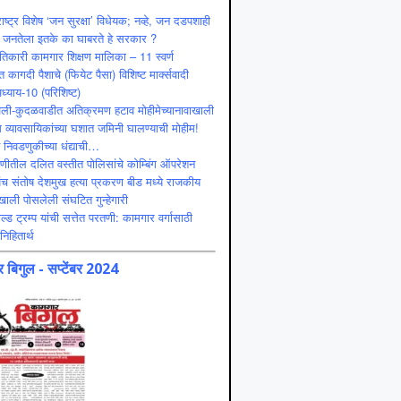
ाष्ट्र विशेष ‘जन सुरक्षा’ विधेयक; नव्हे, जन दडपशाही
 जनतेला इतके का घाबरते हे सरकार ?
ंतिकारी कामगार शिक्षण मालिका – 11 स्वर्ण
 कागदी पैशाचे (फियेट पैसा) विशिष्ट मार्क्सवादी
ध्याय-10 (परिशिष्ट)
ली-कुदळवाडीत अतिक्रमण हटाव मोहीमेच्यानावाखाली
 व्यावसायिकांच्या घशात जमिनी घालण्याची मोहीम!
ट निवडणुकीच्या धंद्याची…
णीतील दलित वस्तीत पोलिसांचे कोम्बिंग ऑपरेशन
ंच संतोष देशमुख हत्या प्रकरण बीड मध्ये राजकीय
ाली पोसलेली संघटित गुन्हेगारी
ल्ड ट्रम्प यांची सत्तेत परतणी: कामगार वर्गासाठी
निहितार्थ
 बिगुल - सप्टेंबर 2024