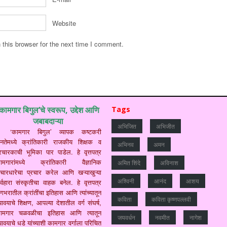
Website
this browser for the next time I comment.
‘कामगार बिगुल’चे स्वरूप, उद्देश आणि
Tags
जबाबदाऱ्या
अभिजित
अभिजीत
‘कामगार बिगुल’ व्यापक कष्टकरी
नतेमध्ये क्रांतिकारी राजकीय शिक्षक व
अभिनव
अमन
्रचारकाची भूमिका पार पाडेल. हे वृत्तपत्र
ामगारांमध्ये क्रांतिकारी वैज्ञानिक
अमित शिंदे
अविनाश
िचारधारेचा प्रचार करेल आणि खऱ्याखुऱ्या
अश्विनी
आनंद
आशय
र्वहारा संस्कृतीचा वाहक बनेल. हे वृत्तपत्र
गभरातील क्रांतींचा इतिहास आणि त्यांच्यातून
कविता
कविता कृष्णपल्लवी
यावयाचे शिक्षण, आपल्या देशातील वर्ग संघर्ष,
ामगार चळवळीचा इतिहास आणि त्यातून
जयवर्धन
नवमीत
नागेश
यावयाचे धडे यांच्याशी कामगार वर्गाला परिचित