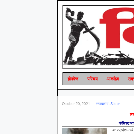
होमपेज
परिचय
आर्काइव
सदस
October 20, 2021
-
संपादकीय
,
Slider
लख
फॅसिस्ट भा
उत्तरप्रदेशामध्