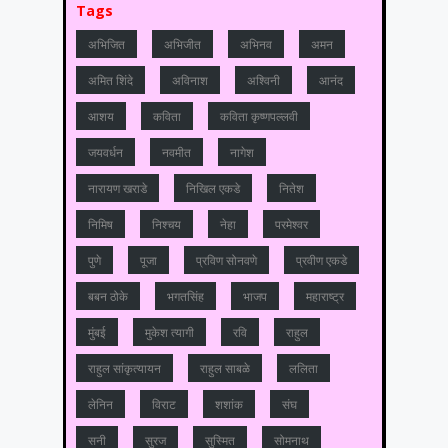
Tags
अभिजित
अभिजीत
अभिनव
अमन
अमित शिंदे
अविनाश
अश्विनी
आनंद
आशय
कविता
कविता कृष्णपल्लवी
जयवर्धन
नवमीत
नागेश
नारायण खराडे
निखिल एकडे
नितेश
निमिष
निश्चय
नेहा
परमेश्वर
पुणे
पूजा
प्रविण सोनवणे
प्रवीण एकडे
बबन ठोके
भगतसिंह
भाजप
महाराष्‍ट्र
मुंबई
मुकेश त्‍यागी
रवि
राहुल
राहुल सांकृत्यायन
राहुल साबळे
ललिता
लेनिन
विराट
शशांक
संघ
सनी
सुरज
सुस्मित
सोमनाथ