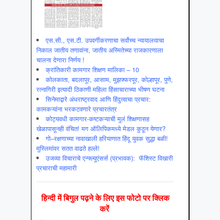
एस.सी., एस.टी. उपवर्गीकरणाचा सर्वोच्च न्यायालयाचा
निकाल जातीय तणावांना, जातीय अस्मितेच्या राजकारणाला
चालना देणारा निर्णय !
क्रांतिकारी कामगार शिक्षण मालिका – 10
कोलकाता, बदलापूर, आसाम, मुझफ्फरपूर, कोल्हापूर, पुणे,
रत्नागिरी इत्यादी ठिकाणी महिला हिंसाचाराच्या भीषण घटना
सिनेमाद्वारे अंधराष्ट्रवाद आणि हिंदुत्वाचा प्रचार:
कामकऱ्यांना भरकटवणारे प्रचारतंत्र
कोट्यवधी कामगार-कष्टकऱ्याची मुलं शिक्षणासह
खेळापासूनही वंचित! मग ऑलिपिकमध्ये मेडल कुठून येणार?
गो–रक्षणाच्या नावाखाली हरियाणात हिंदू युवक सुद्धा बळी!
मुस्लिमांवर सतत वाढते हल्ले!
उजव्या विचाराचे एन्फ्ल्युएंसर्स (प्रभावक): फॅशिस्ट विखारी
प्रचाराची महामारी
हिन्‍दी में बिगुल पढ़ने के लिए इस फोटो पर क्लिक
करें