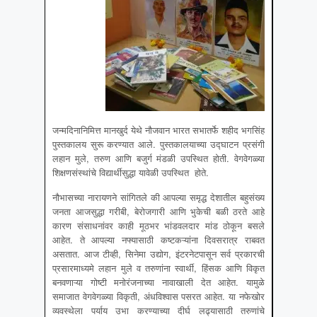
जन्मदिनानिमित्त मानखुर्द येथे नौजवान भारत सभातर्फे शहीद भगसिंह
पुस्तकालय सुरू करण्यात आले. पुस्तकालयाच्या उद्घाटन प्रसंगी
लहान मुले, तरुण आणि बजुर्ग मंडळी उपस्थित होती. वेगवेगळ्या
शिक्षणसंस्थांचे विद्यार्थीसुद्धा यावेळी उपस्थित होते.
नौभासच्या नारायणने सांगितले की आपल्या समृद्ध देशातील बहुसंख्य
जनता आजसुद्धा गरीबी, बेरोजगारी आणि भुकेची बळी ठरते आहे
कारण संसाधनांवर काही मूठभर भांडवलदार मांड ठोकून बसले
आहेत. ते आपल्या नफ्यासाठी कष्टकऱ्यांना दिवसरात्र राबवत
असतात. आज टीव्ही, सिनेमा उद्योग, इंटरनेटपासून सर्व प्रकारची
प्रसारमाध्यमे लहान मुले व तरुणांना स्वार्थी, हिंसक आणि विकृत
बनवणाऱ्या गोष्टी मनोरंजनाच्या नावाखाली देत आहेत. यामुळे
समाजात वेगवेगळ्या विकृती, अंधविश्वास पसरत आहेत. या नफेखोर
व्यवस्थेला पर्याय उभा करण्याच्या दीर्घ लढ्यासाठी तरुणांचे