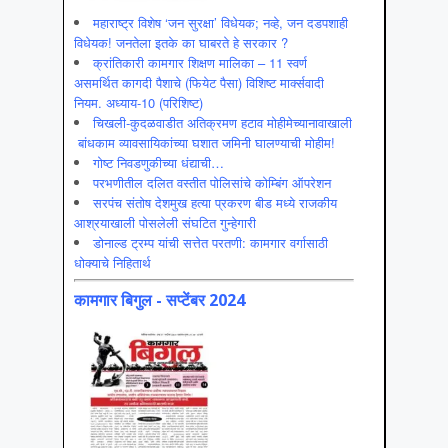
महाराष्ट्र विशेष ‘जन सुरक्षा’ विधेयक; नव्हे, जन दडपशाही
विधेयक! जनतेला इतके का घाबरते हे सरकार ?
क्रांतिकारी कामगार शिक्षण मालिका – 11 स्वर्ण
असमर्थित कागदी पैशाचे (फियेट पैसा) विशिष्ट मार्क्सवादी
नियम. अध्याय-10 (परिशिष्ट)
चिखली-कुदळवाडीत अतिक्रमण हटाव मोहीमेच्यानावाखाली
बांधकाम व्यावसायिकांच्या घशात जमिनी घालण्याची मोहीम!
गोष्ट निवडणुकीच्या धंद्याची…
परभणीतील दलित वस्तीत पोलिसांचे कोम्बिंग ऑपरेशन
सरपंच संतोष देशमुख हत्या प्रकरण बीड मध्ये राजकीय
आश्रयाखाली पोसलेली संघटित गुन्हेगारी
डोनाल्ड ट्रम्प यांची सत्तेत परतणी: कामगार वर्गासाठी
धोक्याचे निहितार्थ
कामगार बिगुल - सप्टेंबर 2024