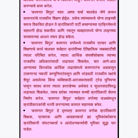
करण्याचे काम करेल.
‘कामगार बिगुल’ स्वतः अश्या चर्चा चालवेल जेणे करून
कामगारांचे राजकीय शिक्षण होईल. तसेच त्यांच्यामध्ये योग्य लाइनची
समज विकसित होऊन ते क्रांतिकारी पार्टी बनवण्याच्या प्रक्रियेमध्ये
सहभागी होऊ शकतील आणि त्यातून व्यवहारामध्ये योग्य लाइनच्या
सत्यापानचा आधार तयार होऊ शकेल.
‘कामगार बिगुल’ कामगार वर्गामध्ये राजकीय प्रचार आणि
शिक्षणाचे कार्य चालवत सर्वहारा क्रांतीच्या ऐतिहासिक जबाबदारीशी
त्याला परिचित करेल, त्याला आर्थिक संघर्षांसोबतच त्याच्या
राजकीय अधिकारांसाठी लढायला शिकवेल, चार आणे-आठ
आण्याच्या किरकोळ आर्थिक लढायांमध्ये कामगारांना अडकावून
टाकणाऱ्या नकली कम्युनिस्टांपासून आणि भांडवली राजकीय पक्षांचे
शेपूट असलेल्या किंवा व्यक्तिवादी-अराजकतावादी ट्रेड युनियन्स
पासून सावध करत त्याला हरतऱ्हेच्या अर्थवाद व सुधारवादाविरुद्ध
लढायला शिकवेल, त्याच बरोबर त्याच्यात सच्ची क्रांतिकारी चेतना
निर्माण करेल. ‘कामगार बिगुल’ सर्वहारा वर्गाच्या फळ्यांमधून
क्रांतीकारकांची भरती करण्याच्या कामात सहाय्यक बनेल.
‘कामगार बिगुल’ हे वृत्तपत्र कामगार वर्गाचा क्रांतिकारी
शिक्षक, प्रचारक आणि आवाहनकर्ता ह्या भूमिकांबरोबरच
क्रांतिकारी संघटनकर्ता व आंदोलनकर्त्याची भूमिका सुद्धा पार
पाडेल.