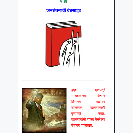
पाहा
जनचेतनाची वेबसाइट
बुर्झ्वा वृत्तपत्रे
भांडवलाच्या विशाल
ढिगांच्या बळावर
चालतात, कामगारांची
वृत्तपत्रे स्वत:
कामगारांनी गोळा केलेल्या
पैशावर चालतात.