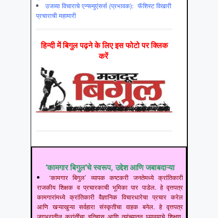
उजव्या विचाराचे एन्फ्ल्युएंसर्स (प्रभावक): फॅशिस्ट विखारी
प्रचाराची महामारी
हिन्‍दी में बिगुल पढ़ने के लिए इस फोटो पर क्लिक
करें
‘कामगार बिगुल’चे स्वरूप, उद्देश आणि जबाबदाऱ्या
‘कामगार बिगुल’ व्यापक कष्टकरी जनतेमध्ये क्रांतिकारी
राजकीय शिक्षक व प्रचारकाची भूमिका पार पाडेल. हे वृत्तपत्र
कामगारांमध्ये क्रांतिकारी वैज्ञानिक विचारधारेचा प्रचार करेल
आणि खऱ्याखुऱ्या सर्वहारा संस्कृतीचा वाहक बनेल. हे वृत्तपत्र
जगभरातील क्रांतींचा इतिहास आणि त्यांच्यातून घ्यावयाचे शिक्षण,