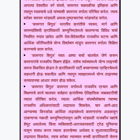
आपल्या देशातील वर्ग संघर्ष, कामगार चळवळीचा इतिहास आणि
त्यातून घ्यावयाचे धडे यांच्याशी कामगार वर्गाला परिचित करेल. त्याच
बरोबर समस्त भांडवली अफवा-दुष्प्रचारांचा भांडाफोड करेल.
‘कामगार बिगुल’ भारतीय क्रांतीचे स्वरूप, मार्ग आणि
समस्यांविषयी क्रांतिकारी कम्युनिस्टांमध्ये चालणाऱ्या विविध चर्चा
नियमित रुपात छापेल आणि देश-विदेशातील राजकीय घटना आणि
आर्थिक परिस्थितीचे योग्य विश्लेषण मांडून कामगार वर्गाला शिक्षित
करण्याचे काम करेल.
‘कामगार बिगुल’ स्वतः अश्या चर्चा चालवेल जेणे करून
कामगारांचे राजकीय शिक्षण होईल. तसेच त्यांच्यामध्ये योग्य लाइनची
समज विकसित होऊन ते क्रांतिकारी पार्टी बनवण्याच्या प्रक्रियेमध्ये
सहभागी होऊ शकतील आणि त्यातून व्यवहारामध्ये योग्य लाइनच्या
सत्यापानचा आधार तयार होऊ शकेल.
‘कामगार बिगुल’ कामगार वर्गामध्ये राजकीय प्रचार आणि
शिक्षणाचे कार्य चालवत सर्वहारा क्रांतीच्या ऐतिहासिक जबाबदारीशी
त्याला परिचित करेल, त्याला आर्थिक संघर्षांसोबतच त्याच्या
राजकीय अधिकारांसाठी लढायला शिकवेल, चार आणे-आठ
आण्याच्या किरकोळ आर्थिक लढायांमध्ये कामगारांना अडकावून
टाकणाऱ्या नकली कम्युनिस्टांपासून आणि भांडवली राजकीय पक्षांचे
शेपूट असलेल्या किंवा व्यक्तिवादी-अराजकतावादी ट्रेड युनियन्स
पासून सावध करत त्याला हरतऱ्हेच्या अर्थवाद व सुधारवादाविरुद्ध
लढायला शिकवेल, त्याच बरोबर त्याच्यात सच्ची क्रांतिकारी चेतना