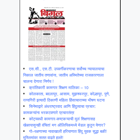
एस.सी., एस.टी. उपवर्गीकरणाचा सर्वोच्च न्यायालयाचा
निकाल जातीय तणावांना, जातीय अस्मितेच्या राजकारणाला
चालना देणारा निर्णय !
क्रांतिकारी कामगार शिक्षण मालिका – 10
कोलकाता, बदलापूर, आसाम, मुझफ्फरपूर, कोल्हापूर, पुणे,
रत्नागिरी इत्यादी ठिकाणी महिला हिंसाचाराच्या भीषण घटना
सिनेमाद्वारे अंधराष्ट्रवाद आणि हिंदुत्वाचा प्रचार:
कामकऱ्यांना भरकटवणारे प्रचारतंत्र
कोट्यवधी कामगार-कष्टकऱ्याची मुलं शिक्षणासह
खेळापासूनही वंचित! मग ऑलिपिकमध्ये मेडल कुठून येणार?
गो–रक्षणाच्या नावाखाली हरियाणात हिंदू युवक सुद्धा बळी!
मुस्लिमांवर सतत वाढते हल्ले!