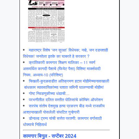
महाराष्ट्र विशेष ‘जन सुरक्षा’ विधेयक; नव्हे, जन दडपशाही
विधेयक! जनतेला इतके का घाबरते हे सरकार ?
क्रांतिकारी कामगार शिक्षण मालिका – 11 स्वर्ण
असमर्थित कागदी पैशाचे (फियेट पैसा) विशिष्ट मार्क्सवादी
नियम. अध्याय-10 (परिशिष्ट)
चिखली-कुदळवाडीत अतिक्रमण हटाव मोहीमेच्यानावाखाली
बांधकाम व्यावसायिकांच्या घशात जमिनी घालण्याची मोहीम!
गोष्ट निवडणुकीच्या धंद्याची…
परभणीतील दलित वस्तीत पोलिसांचे कोम्बिंग ऑपरेशन
सरपंच संतोष देशमुख हत्या प्रकरण बीड मध्ये राजकीय
आश्रयाखाली पोसलेली संघटित गुन्हेगारी
डोनाल्ड ट्रम्प यांची सत्तेत परतणी: कामगार वर्गासाठी
धोक्याचे निहितार्थ
कामगार बिगुल - सप्टेंबर 2024