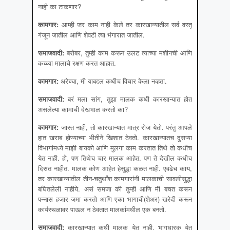
नाही का टाकणार?
कामगार
:
आम्ही जर काम नाही केले तर कारखान्यातील सर्व वस्तू
गंजून जातील आणि शेवटी त्या भंगारात जातील.
समाजवादी
:
बरोबर, तुम्ही काम करून उलट त्याच्या मशीनची आणि
कच्च्या मालाचे रक्षण करत आहात.
कामगार
:
अरेच्चा, मी याबद्दल कधीच विचार केला नव्हता.
समाजवादी
:
बरं मला सांग, तुझा मालक कधी कारखान्यात होत
असलेल्या कामाची देखभाल करतो का?
कामगार
:
जास्त नाही, तो कारखान्यात मात्र रोज येतो. परंतु आपले
हात खराब होण्याच्या भीतीने खिशात ठेवतो. कारखान्यातच दुसऱ्या
विभागांमध्ये माझी बायको आणि मुलगा काम करतात तिथे तो कधीच
येत नाही. हो, पण तिथेच चार मालक आहेत. पण ते देखील कधीच
दिसत नाहीत. मालक कोण आहेत हेसुद्धा कळत नाही. एवढेच काय,
तर कारखान्यातील तीन-चतुर्थांश कामगारांनी मालकाची सावलीसुद्धा
बघितलेली नाहीये. असं समजा की तुम्ही आणि मी बचत करून
पन्नास हजार जमा करतो आणि एका भागाची(शेअर) खरेदी करून
कार्यस्थळावर पाऊल न ठेवतात मालकांमधील एक बनतो.
समाजवादी
:
कारखान्यात कधी मालक येत नाही, भागधारक येत