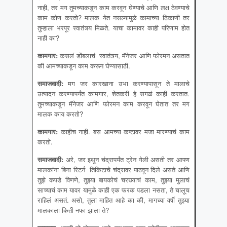
नाही, तर मग तुमच्याकडून काम करवून घेण्याचे आणि लक्ष ठेवण्याचे
काम कोण करतो? मालक येत नसल्यामुळे कामाच्या ठिकाणी तर
तुम्हाला भरपूर स्वातंत्र्य मिळते. याचा कामावर काही परिणाम होत
नाही का?
कामगार
:
कसलं डोंबलाचं स्वातंत्र्य, मॅनेजर आणि फोरमन असतात
की आमच्याकडून काम करून घेण्यासाठी.
समाजवादी
:
मग जर कारखाना उभा करण्यापासून ते मालाचे
उत्पादन करण्यापर्यंत कामगार, शेतकरी हे सगळं काही करतात.
तुमच्याकडून मॅनेजर आणि फोरमन काम करवून घेतात तर मग
मालक काय करतो?
कामगार
:
काहीच नाही. बस आमच्या कष्टावर मजा मारण्याचं काम
करतो.
समाजवादी
:
अरे, जर इथून चंद्रापर्यंत ट्रेन गेली असती तर आपण
मालकांना बिना रिटर्न तिकिटाचे चंद्रावर पाठवून दिले असते आणि
तुझे कपडे विणणे, तुझ्या बायकोचं चरख्याचं काम, तुझ्या मुलाचं
साच्याचं काम यावर यामुळे काही एक फरक पडला नसता, ते चालूच
राहिलं असतं. असो, तुला माहित आहे का की, मागच्या वर्षी तुझ्या
मालकाला किती नफा झाला ते?