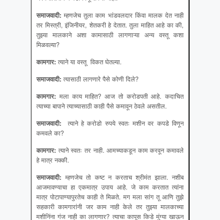
समाजवादी
:
म्हणजेच तुला काम भांडवलदार किंवा मालक देत नाही
तर मिस्त्री, इंजिनीयर, शेतकरी हे देतात. तुला माहित आहे का की,
तुझ्या मालकाने अशा कामासाठी लागणाऱ्या अन्य वस्तू कशा
मिळवल्या?
कामगार
:
त्याने या वस्तू विकत घेतल्या.
समाजवादी
:
त्यासाठी लागणारे पैसे कोणी दिले?
कामगार
:
मला काय माहित? आज तो करोडपती आहे. कदाचित
त्याच्या बापाने त्याच्यासाठी काही पैसे कमावून ठेवले असतील.
समाजवादी
:
त्याने हे करोडो रुपये स्वतः मशीन वर कपडे विणून
कमवले का?
कामगार
:
त्याने स्वतः तर नाही. आमच्याकडून काम करवून कमावले
हे मात्र नक्की.
समाजवादी
:
म्हणजेच तो कष्ट न करताच श्रीमंत झाला. नशीब
आजमावण्याचा हा एकमात्र उपाय आहे. जे काम करतात त्यांना
मात्र पोटापाण्यापुरतेच काही ते मिळते. मग मला सांग तू आणि तुझे
सहकारी कामगारांनी जर काम नाही केले तर तुझ्या मालकाच्या
मशीनिंना गंज नाही का लागणार? त्याचा कापूस किडे मुंग्या खाऊन