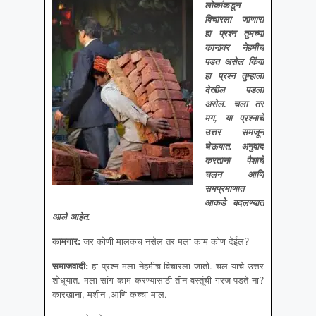
लोकांकडून
विचारला जाणारा
हा प्रश्न तुमच्या
कानावर नेहमीच
पडत असेल किंवा
हा प्रश्न तुम्हाला
देखील पडला
असेल
. चला तर
मग, या प्रश्नाचे
उत्तर समजून
घेऊयात. अनुवाद
करताना पैशाचे
चलन आणि
समप्रमाणात
आकडे बदलण्यात
आले आहेत.
कामगार
:
जर कोणी मालकच नसेल तर मला काम कोण देईल?
समाजवादी
:
हा प्रश्न मला नेहमीच विचारला जातो. चल याचे उत्तर
शोधूयात. मला सांग काम करण्यासाठी तीन वस्तूंची गरज पडते ना?
कारखाना, मशीन ,आणि कच्चा माल.