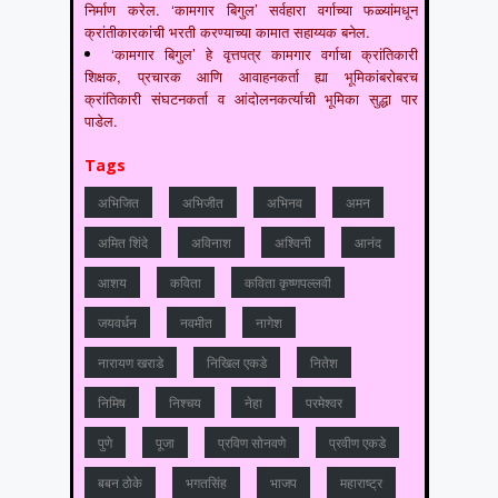
निर्माण करेल. ‘कामगार बिगुल’ सर्वहारा वर्गाच्या फळ्यांमधून
क्रांतीकारकांची भरती करण्याच्या कामात सहाय्यक बनेल.
‘कामगार बिगुल’ हे वृत्तपत्र कामगार वर्गाचा क्रांतिकारी
शिक्षक, प्रचारक आणि आवाहनकर्ता ह्या भूमिकांबरोबरच
क्रांतिकारी संघटनकर्ता व आंदोलनकर्त्याची भूमिका सुद्धा पार
पाडेल.
Tags
अभिजित
अभिजीत
अभिनव
अमन
अमित शिंदे
अविनाश
अश्विनी
आनंद
आशय
कविता
कविता कृष्णपल्लवी
जयवर्धन
नवमीत
नागेश
नारायण खराडे
निखिल एकडे
नितेश
निमिष
निश्चय
नेहा
परमेश्वर
पुणे
पूजा
प्रविण सोनवणे
प्रवीण एकडे
बबन ठोके
भगतसिंह
भाजप
महाराष्‍ट्र