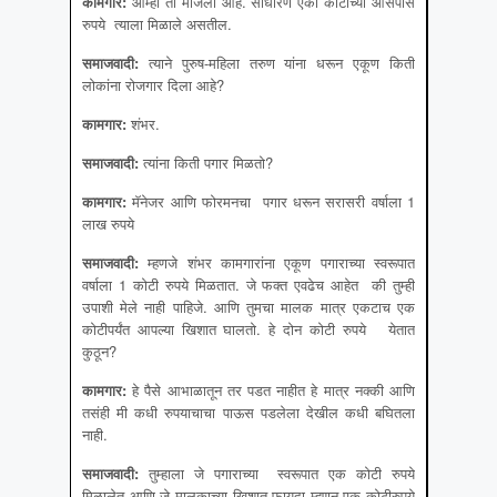
कामगार
:
आम्ही तो मोजला आहे. साधारण एका कोटीच्या आसपास
रुपये त्याला मिळाले असतील.
समाजवादी
:
त्याने पुरुष-महिला तरुण यांना धरून एकूण किती
लोकांना रोजगार दिला आहे?
कामगार
:
शंभर.
समाजवादी
:
त्यांना किती पगार मिळतो?
कामगार
:
मॅनेजर आणि फोरमनचा पगार धरून सरासरी वर्षाला 1
लाख रुपये
समाजवादी
:
म्हणजे शंभर कामगारांना एकूण पगाराच्या स्वरूपात
वर्षाला 1 कोटी रुपये मिळतात. जे फक्त एवढेच आहेत की तुम्ही
उपाशी मेले नाही पाहिजे. आणि तुमचा मालक मात्र एकटाच एक
कोटीपर्यंत आपल्या खिशात घालतो. हे दोन कोटी रुपये येतात
कुठून?
कामगार
:
हे पैसे आभाळातून तर पडत नाहीत हे मात्र नक्की आणि
तसंही मी कधी रुपयाचाचा पाऊस पडलेला देखील कधी बघितला
नाही.
समाजवादी
:
तुम्हाला जे पगाराच्या स्वरूपात एक कोटी रुपये
मिळालेत आणि जे मालकाच्या खिशात फायदा म्हणून एक कोटीरुपये