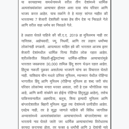
या कायद्याच्या समर्थनामध्ये वरील तीन देशांमध्ये धार्मिक
अल्पसंख्यांकांवर अत्याचार होतात असा दावा संघ परिवार आणि
भाजप करत आहेत. याच तर्काने ते हे मात्र सांगत नाहीत की
भारताच्या 7 शेजारी देशांपैकी फक्त हेच तीन देश ना निवडले गेले
आणि वरील सहा धर्मच का निवडले गेले.
हे लक्षात घेतले पाहिजे की सी.ए.ए. 2019 हा मुस्लिमच नाही तर
नास्तिक, अज्ञेयवादी, ज्यू, निधर्मी, आणि तर लहान धर्मांच्या
लोकांनाही वगळतो. आपल्याला माहित हवे की भारतात आजच इतर
शेजारी देशांमधील धार्मिक रित्या पिडीत लोक रहात आहेत.
श्रीलंकेतील सिंहली-बुद्धिस्टांच्या धार्मिक-वांशिक अत्याचारांमुळे
भारतात जवळपास 30,000 तामिळ हिंदू शरण घेऊन रहात आहेत.
हिंदूचा नकली पुळका असलेल्या भाजपने यांना का विचारात घेतले
नाही. याशिवाय चीन मधले उघ्यिर मुस्लिम, म्यानमार येथील रोहिंग्या
भागातील हिंदू आणि मुस्लिम (रोहिंग्या मुस्लिम हा शब्द जरी संघ
परिवार लोकांच्या मनात भरवत असला, तरी हे एक भौगोलिक नाव
आहे, आणि कमी संख्येने का होईना रोहिंग्या हिंदूसुद्धा आहेत), तसेच
पाकिस्तानातील अहमदिया, बलुच, शिया इत्यादी मुस्लिम आणि
बांग्लादेशातील बिहारी मुस्लिम सुद्धा त्या देशांमध्ये उत्पीडीत आहेत.
एवढेच नाही, तर हे सुद्धा जाणले पाहिजे की विविध जागतिक
अभ्यासांमध्ये अल्पसंख्यांकांवर अत्याचारांमध्ये बांग्लादेशाच्या वर
भारताचे नाव घेतले जाते! जर धार्मिक अत्याचारांच्या विरोधातच
कायदा करायचा होता, तर फक्त 6 धर्मांची आणि 3 देशांची नावे