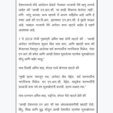
देशभरामध्ये मोठे आंदोलन छेडले गेल्यावर भाजपचे नेते म्हणू लागले
आहेत की “आम्ही एन.आर.सी. चा काही विचारच केलेला नाही”,
वगैरे. परंतु कायदा काय म्हणतो ते आपण पाहिलेच आहे आणि हे
स्पष्ट आहे की एन.पी.आर. झाल्यावर एन.आर.सी. हे पुढचे पाऊल
आहे. याबद्दल भाजपचे नेते अगोदर काय म्हटले आहेत हे पाहणे
आवश्यक आहे.
1 मे 2019 रोजी गृहमंत्री अमित शहा यांनी म्हटले की : “आम्ही
अगोदर नागरिकता सुधार बिल पास करु, आणि खात्री करू की
शेजारच्या देशातून आलेल्या सर्व शरणार्थींना नागरिकता मिळेल. नंतर
एन आर सी बनेल आणि आम्ही देशात घुसलेल्या प्रत्येक घुसखोराला
शोधू आणि बाहेर काढू.”
याच दिवशी अमित शाह, बंगाल मध्ये बोनगाव म्हटले की
“तुम्ही क्रम समजून घ्या. अगोदर कॅब येईल. सर्व शरणार्थींना
नागरिकता मिळेल. मग एन.आर.सी. येईल. यामुळेच शरणार्थींनी
काळजी करू नये पण घुसखोरांनी करावी. क्रम लक्षात घ्या.”
याच दरम्यान अमित शाह, राईगंज, बंगाल येथे म्हटले होते की
“आम्ही देशभरात एन आर सी च्या अंमलबजावणीची खात्री देतो.
हिंदू, शिख आणि बुद्ध सोडून आम्ही देशातील प्रत्येक घुसखोराला