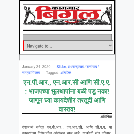
January 24, 2020
-
Slider
,
अंधराष्ट्रवाद
,
फासीवाद /
सांप्रदायिकता
-
Tagged:
अभिजित
एन.पी.आर., एन.आर.सी आणि सी.ए.ए.
: भाजपच्या भुलथापांना बळी पडू नका!
जाणून घ्या कायदेशीर तरतूदी आणि
वास्तव!
अभिजित
देशामध्ये सर्वत्र एन.पी.आर., एन.आर.सी. आणि सी.ए.ए. या
कायद्यांच्या विरोधातील आंदोलन चालू आहे. याचवेळी संघ परिवार,