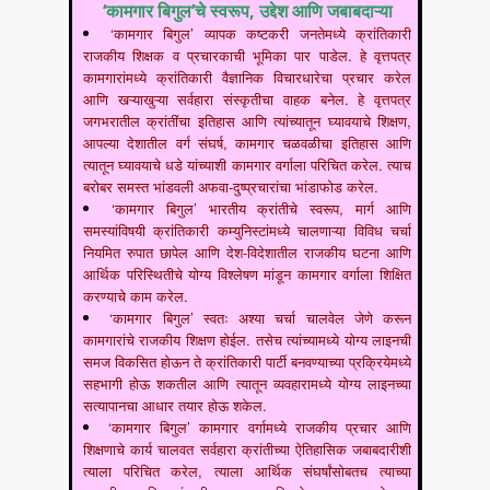
‘कामगार बिगुल’चे स्वरूप, उद्देश आणि जबाबदाऱ्या
‘कामगार बिगुल’ व्यापक कष्टकरी जनतेमध्ये क्रांतिकारी
राजकीय शिक्षक व प्रचारकाची भूमिका पार पाडेल. हे वृत्तपत्र
कामगारांमध्ये क्रांतिकारी वैज्ञानिक विचारधारेचा प्रचार करेल
आणि खऱ्याखुऱ्या सर्वहारा संस्कृतीचा वाहक बनेल. हे वृत्तपत्र
जगभरातील क्रांतींचा इतिहास आणि त्यांच्यातून घ्यावयाचे शिक्षण,
आपल्या देशातील वर्ग संघर्ष, कामगार चळवळीचा इतिहास आणि
त्यातून घ्यावयाचे धडे यांच्याशी कामगार वर्गाला परिचित करेल. त्याच
बरोबर समस्त भांडवली अफवा-दुष्प्रचारांचा भांडाफोड करेल.
‘कामगार बिगुल’ भारतीय क्रांतीचे स्वरूप, मार्ग आणि
समस्यांविषयी क्रांतिकारी कम्युनिस्टांमध्ये चालणाऱ्या विविध चर्चा
नियमित रुपात छापेल आणि देश-विदेशातील राजकीय घटना आणि
आर्थिक परिस्थितीचे योग्य विश्लेषण मांडून कामगार वर्गाला शिक्षित
करण्याचे काम करेल.
‘कामगार बिगुल’ स्वतः अश्या चर्चा चालवेल जेणे करून
कामगारांचे राजकीय शिक्षण होईल. तसेच त्यांच्यामध्ये योग्य लाइनची
समज विकसित होऊन ते क्रांतिकारी पार्टी बनवण्याच्या प्रक्रियेमध्ये
सहभागी होऊ शकतील आणि त्यातून व्यवहारामध्ये योग्य लाइनच्या
सत्यापानचा आधार तयार होऊ शकेल.
‘कामगार बिगुल’ कामगार वर्गामध्ये राजकीय प्रचार आणि
शिक्षणाचे कार्य चालवत सर्वहारा क्रांतीच्या ऐतिहासिक जबाबदारीशी
त्याला परिचित करेल, त्याला आर्थिक संघर्षांसोबतच त्याच्या