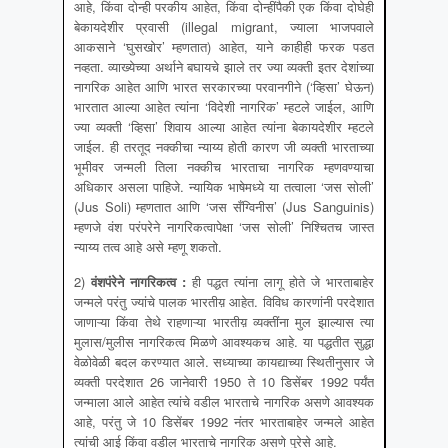
आहे, किंवा दोन्ही परकीय आहेत, किंवा दोन्हींपैकी एक किंवा दोघेही
बेकायदेशीर प्रवासी (illegal migrant, ज्याला भाजपवाले
आकसाने ‘घुसखोर’ म्हणतात) आहेत, याने काहीही फरक पडत
नव्हता. व्याख्येच्या अर्थाने बघायचे झाले तर ज्या व्यक्ती इतर देशांच्या
नागरिक आहेत आणि भारत सरकारच्या परवानगीने (‘व्हिसा’ घेऊन)
भारतात आल्या आहेत त्यांना ‘विदेशी नागरिक’ म्हटले जाईल, आणि
ज्या व्यक्ती ‘व्हिसा’ शिवाय आल्या आहेत त्यांना बेकायदेशीर म्हटले
जाईल. ही तरतूद नक्कीचा न्याय्य होती कारण जी व्यक्ती भारताच्या
भूमीवर जन्मली तिला नक्कीच भारताचा नागरिक म्हणवण्याचा
अधिकार असला पाहिजे. न्यायिक भाषेमध्ये या तत्वाला ‘जस सोली’
(Jus Soli) म्हणतात आणि ‘जस सँग्विनीस’ (Jus Sanguinis)
म्हणजे वंश परंपरेने नागरिकत्वापेक्षा ‘जस सोली’ निश्चितच जास्त
न्याय्य तत्व आहे असे म्हणू शकतो.
2)
वंशपंरेने नागरिकत्व
:
ही पद्धत त्यांना लागू होते जे भारताबाहेर
जन्मले परंतु ज्यांचे पालक भारतीय़ आहेत. विविध कारणांनी परदेशात
जाणाऱ्या किंवा तेथे राहणाऱ्या भारतीय़ व्यक्तींना मुल झाल्यास त्या
मुलास/मुलीस नागरिकत्व मिळणे आवश्यकच आहे. या पद्धतीत सुद्धा
वेळोवेळी बदल करण्यात आले. सध्याच्या कायद्याच्या स्थितीनुसार जे
व्यक्ती परदेशात 26 जानेवारी 1950 ते 10 डिसेंबर 1992 पर्यंत
जन्माला आले आहेत त्यांचे वडील भारताचे नागरिक असणे आवश्यक
आहे, परंतु जे 10 डिसेंबर 1992 नंतर भारताबाहेर जन्मले आहेत
त्यांची आई किंवा वडील भारताचे नागरिक असणे पुरेसे आहे.