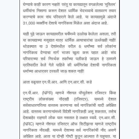
घेण्याचे काही कारण नव्हते! परंतु या कायद्यातून वगळलेल्या ‘मुस्लिम’
धर्मीयांना निशाणा करून देशात धार्मिक भेदभावाचे वातावरण तयार
करण्याचे काम संघ परिवाराने केले आहे. या कायद्यामुळे अंदाजे
31,000 व्यक्तींना देशाचे नागरिकत्व मिळेल असा अंदाज आहे.
याही पुढे जाऊन कायद्यावरील चर्चेमध्ये उल्लेख केलेला असला, तरी
या कायद्याच्या मसुद्यात मात्र धार्मिक अत्याचारांचा उल्लेखही नाही!
थोडक्यात या 3 देशांमधील वरील 6 धर्मांच्या सर्व लोकांना
नागरिकत्व देण्याचा मार्ग भाजप खुला करू पहात आहे! संघ
परिवाराच्या सर्व निरर्थक तर्कांच्या पलीकडे जाऊन हे ठामपणे
प्रतिपादीत केले गेले पाहिजे की धर्मनिरपेक्ष देशाची नागरिकता
धर्माच्या आधारावर ठरवली जाऊ शकत नाही!
आता वळूयात एन.पी.आर. आणि एन.आर.सी. कडे
एन.पी.आर. (NPR) म्हणजे नॅशनल पॉप्युलेशन रजिस्टर किंवा
राष्ट्रीय लोकसंख्या नोंदवही (रजिस्टर). यामध्ये देशात
सर्वसाधारणरित्या वास्तव्य करणाऱ्या सर्व नागरिकांची यादी अपेक्षित
आहे. वास्तव्य करणाऱ्यांमध्ये विदेशी नागरिकही असू शकतात, तसेच
देशाबाहेर राहणारे लोक यात नसतात हे लक्षात घ्यावे. एन.आर.सी.
(NRC) म्हणजे नॅशनल रजिस्टर ऑफ सिटीझन्स म्हणजे राष्ट्रीय
नागरिकता नोंदवही. यामध्ये देशाच्या सर्व नागरिकांची नोंद असणे
अपेक्षित आहे. आता या दोन्ही गोष्टी कुठून आल्यात ते पाहूयात. या