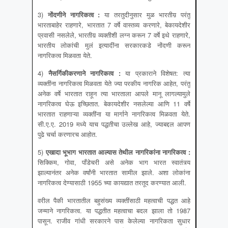
3)
नोंदणीने नागरिकत्व
:
या तरतुदीनुसार मुळ भारतीय़ परंतु
भारताबाहेर राहणारे, भारतात 7 वर्षे वास्तव्य करणारे, बेकायदेशीर
प्रवासी नसलेले, भारतीय़ व्यक्तीशी लग्न करून 7 वर्षे इथे राहणारे,
भारतीय लोकांची मुलं इत्यादींना सरकारकडे नोंदणी करून
नागरिकत्व मिळवता येते.
4)
नैसर्गिकीकरणाने नागरिकत्व
:
या प्रकाराने विशेषत: त्या
व्यक्तींना नागरिकत्व मिळवता येते ज्या परकीय नागरिक आहेत, परंतु
अनेक वर्षे भारतात राहून त्या भारताला आपले मानू लागल्यामुले
नागरिकत्व घेऊ इच्छितात. बेकायदेशीर नसलेल्या आणि 11 वर्षे
भारतात राहणाऱ्या व्यक्तींना या मार्गाने नागरिकत्व मिळवता येते.
सी.ए.ए. 2019 मध्ये याच पद्धतीचा उल्लेख आहे, ज्याबद्दल आपण
पुढे चर्चा करणारच आहोत.
5)
एखादा भूभाग भारतात आल्यास तेथील नागरिकांना नागरिकत्व
:
सिक्किम, गोवा, पॉंडेचरी असे अनेक भाग भारत स्वातंत्र्य
झाल्यानंतर अनेक वर्षांनी भारतात सामील झाले. अशा लोकांना
नागरिकत्व देण्यासाठी 1955 च्या कायद्यात तरतूद करण्यात आली.
वरील पैकी भारतातील बहुसंख्य व्यक्तींसाठी महत्वाची पद्धत आहे
जन्माने नागरिकत्व. या पद्धतीत महत्वाचा बदल झाला तो 1987
पासून. राजीव गांधी सरकारने पास केलेल्या नागरिकता सुधार