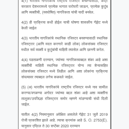
4(1) भारतीय नागरिकांचे राष्ट्रीय रजिस्टर बनवण्यासाठी, केंद्र
सरकार देशभरामध्ये प्रत्येक भागात घरोघरी जाऊन, प्रत्येक कुटुंब
आणि व्यक्तीची, (स्वघोषित) नागरिकता यांची यादी बनवेल.
4(2) ही प्रक्रिया कधी होईल याची घोषणा शासकीय गॅझेट मध्ये
केली जाईल
4(3) भारतीय नागरिकांचे स्थानिक रजिस्टर बनवण्यासाठी स्थानिक
रजिस्ट्रार (आणि मदत करणारे काही लोक) लोकसंख्या रजिस्टर
मधील सर्व व्यक्ती व कुटुंबांची माहिती तपासेल आणि छाननी करेल.
4(4) पडताळणी दरम्यान, ज्यांच्या नागरिकत्वाबद्दल शंका आहे अशा
व्यक्तींची माहिती स्थानिक रजिस्ट्रार योग्य त्या शेऱ्यासहित
लोकसंख्या रजिस्टर मध्ये लिहील आणि अशा लोकांना प्रक्रिया
संपल्यावर त्याबद्दल लगेच कळवले जाईल.
(5) (अ) भारतीय नागरिकांचे राष्ट्रीय रजिस्टर मध्ये नाव सामील
करण्या/वगळण्या अगोदर ज्यांच्या बद्दल शंका आहे अशा व्यक्तींना
तालुका/उपजिल्हा रजिस्ट्रार समोर म्हणणे मांडण्याची संधी दिली
जाईल.
यातील 4(2) नियमानुसार अपेक्षित असलेले गॅझेट 31 जुलै 2019
रोजी प्रकाशित झाले आहे. त्याचा क्रमांक आहे S. O. 2753(E).
यानुसार एप्रिल ते 30 सप्टेंबर 2020 दरम्यान