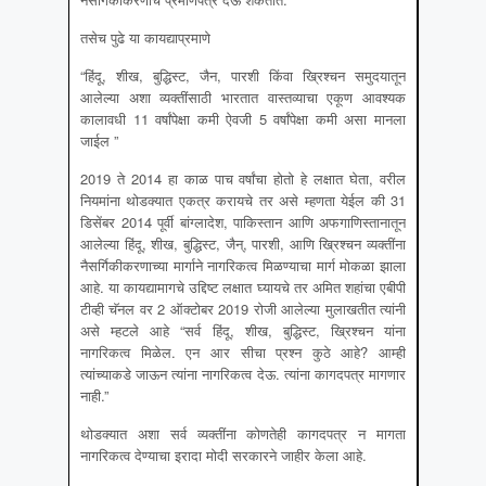
तसेच पुढे या कायद्याप्रमाणे
“हिंदू, शीख, बुद्धिस्ट, जैन, पारशी किंवा ख्रिश्चन समुदयातून
आलेल्या अशा व्यक्तींसाठी भारतात वास्तव्याचा एकूण आवश्यक
कालावधी 11 वर्षांपेक्षा कमी ऐवजी 5 वर्षांपेक्षा कमी असा मानला
जाईल ”
2019 ते 2014 हा काळ पाच वर्षांचा होतो हे लक्षात घेता, वरील
नियमांना थोडक्यात एकत्र करायचे तर असे म्हणता येईल की 31
डिसेंबर 2014 पूर्वी बांग्लादेश, पाकिस्तान आणि अफगाणिस्तानातून
आलेल्या हिंदू, शीख, बुद्धिस्ट, जैन्, पारशी, आणि ख्रिश्चन व्यक्तींना
नैसर्गिकीकरणाच्या मार्गाने नागरिकत्व मिळण्याचा मार्ग मोकळा झाला
आहे. या कायद्यामागचे उद्दिष्ट लक्षात घ्यायचे तर अमित शहांचा एबीपी
टीव्ही चॅनल वर 2 ऑक्टोबर 2019 रोजी आलेल्या मुलाखतीत त्यांनी
असे म्हटले आहे “सर्व हिंदू, शीख, बुद्धिस्ट, ख्रिश्चन यांना
नागरिकत्व मिळेल. एन आर सीचा प्रश्न कुठे आहे? आम्ही
त्यांच्याकडे जाऊन त्यांना नागरिकत्व देऊ. त्यांना कागदपत्र मागणार
नाही.”
थोडक्यात अशा सर्व व्यक्तींना कोणतेही कागदपत्र न मागता
नागरिकत्व देण्याचा इरादा मोदी सरकारने जाहीर केला आहे.