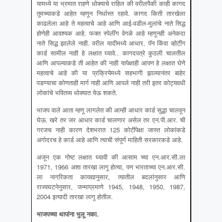
यामध्ये या भ्रमात राहणे धोक्याचे राहिल की वरीलपैकी काही कागद
तुमच्याकडे आहेत म्हणून निर्धास्त रहावे. कागद किती तारखेला
काढलेला आहे ते महत्वाचे आहे आणि आई-वडील-मुलांचे नाते सिद्ध
होणेही आवश्यक आहे. फक्त स्पेलींग वेगळे आहे म्हणूनही अनेकदा
नाते सिद्ध झालेले नाही. वरील यादीमध्ये आधार, पॅन किंवा व्होटींग
कार्ड सामील नाही हे लक्षात घ्यावे.. कागदपत्रे कुठली चालतील
आणि आपल्याकडे ती आहेत की नाही यापेक्षाही आपण हे लक्षात घेणे
महत्वाचे आहे की या प्रक्रियेमध्ये सहभागी झाल्यानंतर बाहेर
पडण्याचा कोणताही मार्ग नाही आणि आपले नाही तरी इतर कोट्यवधी
लोकांचे भवितव्य धोक्यात येऊ शकते.
भाजप वाले आता म्हणू लागलेत की आम्ही आधार कार्ड सुद्धा चालवून
घेऊ. खरे तर जर आधार कार्ड चालणार असेल तर एन.पी.आर. ची
गरजच नाही कारण देशभरात 125 कोटींपेक्षा जास्त लोकांकडे
अगोदरच हे कार्ड आहे आणि त्याची संपूर्ण माहिती सरकारकडे आहे.
अजून एक गोष्ट लक्षात घ्यावी की आसाम च्या एन.आर.सी.ला
1971, 1966 अशा तारखा लागू होत्या, पण भारताच्या एन.आर.सी.
ला नागरिकता कायद्यानुसार, त्यातील बदलांनुसार आणि
राज्यघटनेनुसार, जन्माप्रमाणे 1945, 1948, 1950, 1987,
2004 इत्यादी तारखा लागू होतील.
भाजपच्या थापांना भुलू नका
.