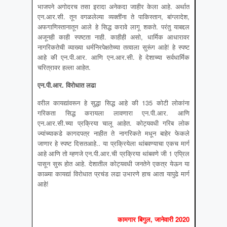
भाजपने अगोदरच तसा इरादा अनेकदा जाहीर केला आहे. अर्थात
एन.आर.सी. तून वगळलेल्या व्यक्तींना ते पाकिस्तान, बांग्लादेश,
अफगाणिस्तानातून आले हे सिद्ध करावे लागू शकते. परंतु याबद्दल
अजूनही काही स्पष्टता नाही. काहीही असो, धार्मिक आधारावर
नागरिकतेची व्याख्या धर्मनिरपेक्षतेच्या तत्वाला सुरूंग आहे! हे स्पष्ट
आहे की एन.पी.आर. आणि एन.आर.सी. हे देशाच्या सर्वधार्मिक
चरित्रावर हल्ला आहेत.
एन
.पी.आर. विरोधात लढा
वरील कायद्यांवरून हे सुद्धा सिद्ध आहे की 135 कोटी लोकांना
गरिकता सिद्ध करायला लावणारा एन.पी.आर. आणि
एन.आर.सी.च्या प्रक्रिया चालू आहेत. कोट्यवधी गरिब लोक
ज्यांच्याकडे कागदपत्र नाहीत ते नागरिकते मधून बाहेर फेकले
जाणार हे स्पष्ट दिसतआहे.. या प्रक्रियेला थांबवण्याचा एकच मार्ग
आहे आणि तो म्हणजे एन.पी.आर.ची प्रक्रिया थांबवणे जी 1 एप्रिल
पासून सुरू होत आहे. देशातील कोट्यवधी जनतेने एकत्र येऊन या
काळ्या कायद्यां विरोधात प्रचंड लढा उभारणे हाच आता यापुढे मार्ग
आहे!
कामगार बिगुल, जानेवारी 2020