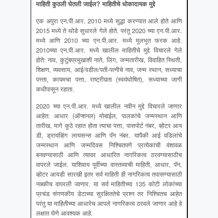
माहिती कुठली घेतली जाईल
? माहितीचे धोकादायक मुद्दे
एक अपुरा एन.पी.आर. 2010 मध्ये सुद्धा करण्यात आले होते आणि
2015 मध्ये ते थोडे सुधारले गेले होते. परंतु 2020 च्या एन.पी.आर.
मध्ये आणि 2010 च्या एन.पी.आर. मध्ये मुलभूत फरक आहे.
2010च्या एन.पी.आर. मध्ये खालील माहितीचे मुद्दे विचारले गेले
होते: नाव, कुटुंबप्रमुखाशी नाते, लिंग, जन्मतारीख, विवाहित स्थिती,
शिक्षण, व्यवसाय, आई/वडील/पती-पत्नीचे नाव, जन्म स्थान, सध्याचा
पत्त्ता, कायमचा पत्ता, राष्ट्रीय़ता (स्वयंघोषित), सध्याच्या जागी
कधीपासून रहाता.
2020 च्या एन.पी.आर. मध्ये खालील नवीन मुद्दे विचारले जाणार
आहेत: आधार (ऑप्शनल) मोबाईल, पालकांचे जन्मस्थान आणि
तारीख, मागे कूठे रहात होता त्याचा पत्ता, पासपोर्ट नंबर, व्होटर आय
डी, ड्रायव्हिंग लायसन्स आणि पॅन नंबर. यापैकी आई वडिलांचे
जन्मस्थान आणि जन्मदिवस निश्चितपणे प्रत्येकाची वंशावळ
बनवण्यासाठी आणि त्यावर आधारित नागरिकत्व ठरवण्यासाठीच
वापरले जाईल. याशिवाय पूर्वीच्या वास्तव्याची माहिती, आधार, पॅन,
व्होटर आयडी सारखी इतर सर्व माहिती ही नागरिकत्व तपासण्यासाठी
नक्कीच वापरली जाणार. या सर्व माहितीच्या 135 कोटी लोकांच्या
प्रचंड संगणकीय डेटाच्या सुरक्षिततेचे प्रश्न तर निश्चितच आहेत
परंतु या माहितीच्या आधारेच आपले नागरिकत्व ठरवले जाणार आहे हे
लक्षात घेणे आवश्यक आहे.