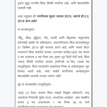
दुसरा सुद्धा भारतीय़ किंवा विदेशी नागरिक आहे, आणि बेकायदेशीर
प्रवासी नाही.
आता पाहूयात की
नागरिकत्व सुधार कायदा
2019, म्हणजे सी.ए.ए.
2019 काय आहे?
या कायद्यानुसार
“हिंदू, शीख, बुद्धिस्ट, जैन्, पारशी आणि ख्रिश्चन समुदायांचा
कोणताही व्यक्ती जो पाकिस्त्तान, अफगाणिस्तान किंवा बांग्लादेशातून
31 डिसेंबर 2014 पूर्वी भारतात आला आहे, आणि ज्याला केंद्र
सरकारने किंवा पासपोर्ट कायदा (भारतात प्रवेश)1920 च्या कलम
3 च्या उपकलम 2 च्या नियम (क) नुसार सूट दिली गेली आहे, किंवा
ज्याला विदेशी नागरिक कायदा (फॉरेनर्स अॅक्ट) 1946 च्या
तरतुदींनुसार किंवा त्याअंतर्गत बनवलेल्या नियम वा आदेशानुसार सूट
देण्यात आली आहे, असा व्यक्ती नागरिकता कायद्यानुसार
बेकायदेशीर प्रवासी ठरवला जाणार नाही.”
पुढे या कायद्यातील तरतुदींनुसार
“6(ब) (1) केंद्र सरकर किंवा त्याद्वारे नियुक्त अधिकारी, लागू
असलेल्या नियमांची पूर्तता करत, ठरवलेल्या अर्जाद्वारे, अशा व्यक्तींना
कलम 2 च्या उपलकलम 1 च्या नियम (ब) प्र माणे
नैसर्गिकीकरणाचे प्रमाणपत्र देऊ शकतात.”