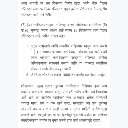
अशा आपत्ती वर 90 दिवसात निर्णय देईल आणि नंतर जिल्हा
रजिस्ट्रारला स्थानिक रजिस्टर सुपूर्त करेल जेणेकरून ते राष्ट्रीय
रजिस्टर मध्ये नावे नेतील.
(7) (अ) उपजिल्हा/तालुका रजिस्ट्रार च्या नोंदीबद्दल (उपनियम (5)
वा (6) नुसार) ज्यांना आक्षेप आहे त्यांना 30 दिवसांच्या आत जिल्हा
रजिस्ट्रार कडे अपील करता येईल
कुटुंब प्रमुखाने आणि व्यक्तीने माहितगार म्हणून काम करणे
– (1) भारताच्या प्रत्येक नागरिकाला बंधनकारक असेल की
त्याने भारतीय नागरिकांच्या राष्ट्रीय रजिस्टर करिता
अधिकाऱ्यांना सहकार्य करावे आणि या काळात स्थानिक
रजिस्टर मध्ये नोंद करवून घ्यावी.
जे नियम तोडतील त्यांना 1000 रुपयांपर्यंत दंड केला जाईल
थोडक्यात, 6(ब) नुसार तुमच्या नागरिकत्वा विरोधात इतर जण
तक्रार करण्याची शक्यता यातून संभावते! तसेच वरील सर्व नियमांचा
अर्थ आहे की संशयित यादीमध्ये नाव आल्यावर अनेक महिने/वर्षे
चकरा मारा, पैसे व वेळ खर्च करा, मनस्ताप घ्या हेच तुमच्या
जीवनाचे वास्तव बनणार आहे! कलम 7 नुसार माहिती न देणे गुन्हा
ठरवले आहे, त्यामुळे जर या प्रक्रियेतून सुटायचे असेल तर सविनय
कायदेभंगाच्या मार्गाने हा गुन्हा करणे हाच मार्ग आपल्यापुढे राहतो.