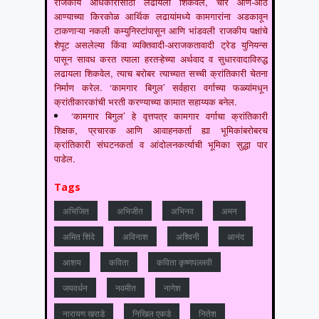
राजकीय अधिकारांसाठी लढायला शिकवेल, चार आणे-आठ
आण्याच्या किरकोळ आर्थिक लढायांमध्ये कामगारांना अडकावून
टाकणाऱ्या नकली कम्युनिस्टांपासून आणि भांडवली राजकीय पक्षांचे
शेपूट असलेल्या किंवा व्यक्तिवादी-अराजकतावादी ट्रेड युनियन्स
पासून सावध करत त्याला हरतऱ्हेच्या अर्थवाद व सुधारवादाविरुद्ध
लढायला शिकवेल, त्याच बरोबर त्याच्यात सच्ची क्रांतिकारी चेतना
निर्माण करेल. ‘कामगार बिगुल’ सर्वहारा वर्गाच्या फळ्यांमधून
क्रांतीकारकांची भरती करण्याच्या कामात सहाय्यक बनेल.
‘कामगार बिगुल’ हे वृत्तपत्र कामगार वर्गाचा क्रांतिकारी
शिक्षक, प्रचारक आणि आवाहनकर्ता ह्या भूमिकांबरोबरच
क्रांतिकारी संघटनकर्ता व आंदोलनकर्त्याची भूमिका सुद्धा पार
पाडेल.
Tags
अभिजित
अभिजीत
अभिनव
अमन
अमित शिंदे
अविनाश
अश्विनी
आनंद
आशय
कविता
कविता कृष्णपल्लवी
जयवर्धन
नवमीत
नागेश
नारायण खराडे
निखिल एकडे
नितेश