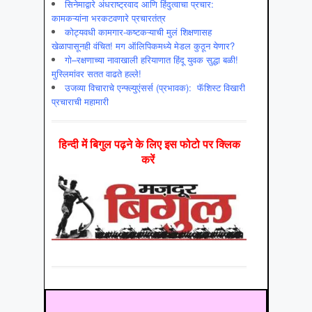
सिनेमाद्वारे अंधराष्ट्रवाद आणि हिंदुत्वाचा प्रचार:
कामकऱ्यांना भरकटवणारे प्रचारतंत्र
कोट्यवधी कामगार-कष्टकऱ्याची मुलं शिक्षणासह
खेळापासूनही वंचित! मग ऑलिपिकमध्ये मेडल कुठून येणार?
गो–रक्षणाच्या नावाखाली हरियाणात हिंदू युवक सुद्धा बळी!
मुस्लिमांवर सतत वाढते हल्ले!
उजव्या विचाराचे एन्फ्ल्युएंसर्स (प्रभावक): फॅशिस्ट विखारी
प्रचाराची महामारी
हिन्‍दी में बिगुल पढ़ने के लिए इस फोटो पर क्लिक
करें