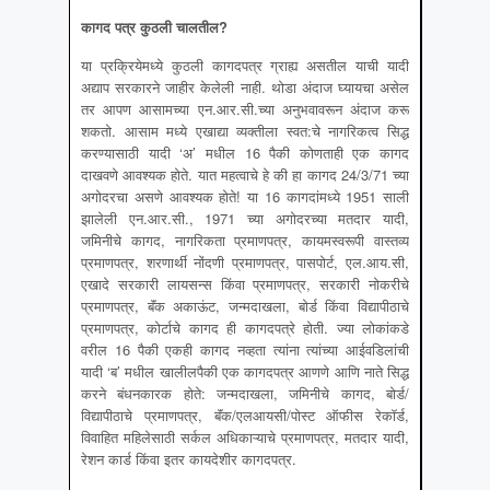
कागद पत्र कुठली चालतील
?
या प्रक्रियेमध्ये कुठली कागदपत्र ग्राह्य असतील याची यादी
अद्याप सरकारने जाहीर केलेली नाही. थोडा अंदाज घ्यायचा असेल
तर आपण आसामच्या एन.आर.सी.च्या अनुभवावरून अंदाज करू
शकतो. आसाम मध्ये एखाद्या व्यक्तीला स्वत:चे नागरिकत्व सिद्ध
करण्यासाठी यादी ‘अ’ मधील 16 पैकी कोणताही एक कागद
दाखवणे आवश्यक होते. यात महत्वाचे हे की हा कागद 24/3/71 च्या
अगोदरचा असणे आवश्यक होते! या 16 कागदांमध्ये 1951 साली
झालेली एन.आर.सी., 1971 च्या अगोदरच्या मतदार यादी,
जमिनीचे कागद, नागरिकता प्रमाणपत्र, कायमस्वरूपी वास्तव्य
प्रमाणपत्र, शरणार्थी नोंदणी प्रमाणपत्र, पासपोर्ट, एल.आय.सी,
एखादे सरकारी लायसन्स किंवा प्रमाणपत्र, सरकारी नोकरीचे
प्रमाणपत्र, बॅंक अकाऊंट, जन्मदाखला, बोर्ड किंवा विद्यापीठाचे
प्रमाणपत्र, कोर्टाचे कागद ही कागदपत्रे होती. ज्या लोकांकडे
वरील 16 पैकी एकही कागद नव्हता त्यांना त्यांच्या आईवडिलांची
यादी ‘ब’ मधील खालीलपैकी एक कागदपत्र आणणे आणि नाते सिद्ध
करने बंधनकारक होते: जन्मदाखला, जमिनीचे कागद, बोर्ड/
विद्यापीठाचे प्रमाणपत्र, बॅंक/एलआयसी/पोस्ट ऑफीस रेकॉर्ड,
विवाहित महिलेसाठी सर्कल अधिकाऱ्याचे प्रमाणपत्र, मतदार यादी,
रेशन कार्ड किंवा इतर कायदेशीर कागदपत्र.