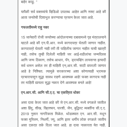
बाहेर काढू. “
यापैकी सर्व वक्तव्यांचे व्हिडिओ उपलब्ध आहेत आणि स्पष्ट आहे की
आता जनतेची दिशाभूल करण्याचा प्रयत्न केला जात आहे.
गफलतीमध्ये राहू नका
15 जानेवारी रोजी जनतेच्या आंदोलनाच्या दबावामध्ये गृह मंत्रालयाने
म्हटले आहे की एन.पी.आर. मध्ये कागदपत्र घेतली जाणार नाहीत.
कागदपत्रे घेतली नाही तरी ती पाहिलीच जाणार नाहीत याची खात्री
नाही, तसेच तुम्ही दिलेली माहिती जर आई-वडीलांचा जन्मदिवस
आणि जन्म ठिकाण, तसेच आधार, पॅन, ड्रायव्हिंग लायसन्स इत्यादी
सर्व धरून असेल तर ही माहिती एन्.आर.सी. साठी वापरली जाणार
आहे हे निश्चित. त्यामुळे सरकारच्या अशा कोणत्याही भ्रामक
प्रचारापासून सुद्धा सावध राहणे आवश्यक आहे! फक्त कागदच नाही
तर माहिती द्यायला सुद्धा नकार देणे आवश्यक बनले आहे!
एन
.आर.सी. आणि सी.ए.ए. चा एकत्रित धोका
असा दावा केला जात आहे की जे एन.आर.सी. मध्ये वगळले जातील
अशा हिंदू, शीख, ख्रिश्चन, पारशी, जैन, बुद्धिस्ट व्यक्तींना सी.ए.ए.
2019 नुसार नागरिकता मिळेल. थोडक्यात एन. आर.सी. मधून
फक्त मुस्लिम, निधर्मी, ज्यू, आणि इतर धर्मीय लोक वगळले जातीय
असा एकत्र तर्क दिला जात आहे. हा दावा नाकारता येत नाही.