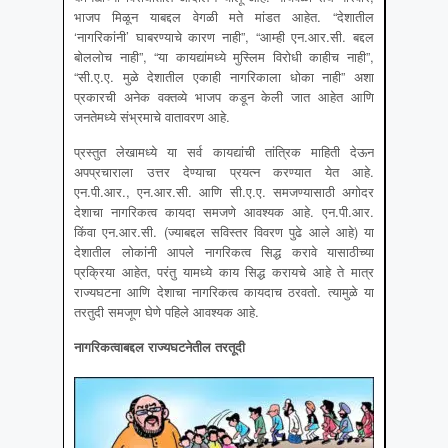
भाजप मिळून याबद्दल वेगळी मते मांडत आहेत. “देशातील
‘नागरिकांनी’ घाबरण्याचे कारण नाही”, “आम्ही एन.आर.सी. बद्दल
बोललोच नाही”, “या कायद्यांमध्ये मुस्लिम विरोधी काहीच नाही”,
“सी.ए.ए. मुळे देशातील एकाही नागरिकाला धोका नाही” अशा
प्रकारची अनेक वक्तव्ये भाजप कडून केली जात आहेत आणि
जनतेमध्ये संभ्रमाचे वातावरण आहे.
प्रस्तुत लेखामध्ये या सर्व कायद्यांची तांत्रिक माहिती देऊन
अपप्रचाराला उत्तर देण्याचा प्रयत्न करण्यात येत आहे.
एन.पी.आर., एन.आर.सी. आणि सी.ए.ए. समजण्यासाठी अगोदर
देशाचा नागरिकत्व कायदा समजणे आवश्यक आहे. एन.पी.आर.
किंवा एन.आर.सी. (ज्याबद्दल सविस्तर विवरण पुढे आले आहे) या
देशातील लोकांनी आपले नागरिकत्व सिद्ध करावे यासाठीच्या
प्रक्रिया आहेत, परंतु यामध्ये काय सिद्ध करायचे आहे ते मात्र
राज्यघटना आणि देशाचा नागरिकत्व कायदाच ठरवतो. त्यामुळे या
तरतुदी समजूण घेणे पहिले आवश्यक आहे.
नागरिकत्वाबद्दल राज्यघटनेतील तरतूदी