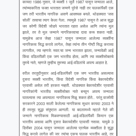
कायदा 1986 नुसार, जे व्यक्ती 1 जुलै 1987 पासून जन्माला आले,
त्यांच्याकरिता फक्त भारतात जन्मणे पुरेसे नाही तर पालकांपैकी एक
जण तरी भारतीय नागरिक असणे आवश्यक बनले. थोडक्यात ‘जस
सोली’ तत्वाचा त्याग केला गेला. त्यामुळे 1987 पासून ते आज सुद्धा
जर कोणी विदेशी जोडपे भारतात रहात असेल आणि त्यांना मुल
झाले, तर ते मुल जन्माने नागरिकत्वाचा दावा करू शकत नाही.
यामुळेच आज जेव्हा 1987 पासून जन्माला आलेल्या व्यक्तींना
नागरिकत्व सिद्ध करावे लागेल, तेव्हा त्यांना तीन गोष्टी सिद्ध कराव्या
लागतील, त्या म्हणजे: स्वत:चा जन्म भारतात झाला, जन्मावेळी आई
किंवा वडिलांपैकी एक जण भारतीय़ होता, आणि त्या व्यक्तीसोबतचे
तुमचे नाते, म्हणजे तुम्हीच तुमच्या आई-वडिलांचे अपत्य आहात हे.
वरील तरतुदीनुसार आई-वडिलांपैकी एक जण भारतीय़ असल्यास
दुसरा व्यक्ती भारतीय, किंवा विदेशी नागरिक किंवा बेकायदेशीर
प्रवासी असेल तरी हरकत नव्हती. थोडक्यात बेकायदेशीर प्रवासी
नागरिकांनी भारतीय़ व्यक्तीसोबत नाते बनवून अपत्य जन्माला
घातल्यास त्या अपत्याला नागरिकत्व मिळू शकत होते.. परंतु वाजपेयी
सरकारने 2003 साली केलेल्या नागरिकत्व सुधार कायदा 2003 ने
ही तरतूद सुद्धा संपुष्टात आणली. या बदलामध्ये म्हटले गेले की
जन्माने नागरिकत्व मिळवण्यासाठी आई-वडिलांपैकी किमान एक
भारतीय असावा आणि दुसरा बेकायदेशीर प्रवासी नसावा. यामुळे 3
डिसेंबर 2004 पासून जन्माला आलेल्या प्रत्येक व्यक्तीला हे सुद्धा
सिद्ध करावे लागेल की जर त्यांचा एकच पालक भारतीय आहे, तर