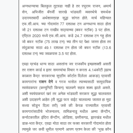
अन्नधान्याचा बिलकुल तुटवडा नाही हे तर रघुराम राजन, अमर्त्य
सेन, अभिजीत बॅनर्जी सारखे भांडवली व्यवस्थेचे समर्थक
उदारमतवादी अर्थशास्त्रज्ञ सुद्धा सांगत होते. मार्च महिन्यात
एफ.सी.आय. च्या गोदामांत 77 दशलक्ष टन अन्नधान्य साठा होता
जो 21 दशलक्ष टन राखीव साठ्याच्या (बफर स्टॉक) 3 पट होता.
एप्रिल 2020 मध्ये एफ.सी.आय. कडे 24.7 दशलक्ष टन गहू होता
जो बफर स्टॉक (75 लाख टन) च्या तीन पट पेक्षा जास्त होता तर
तांदुळाचा साठा 49.1 दशलक्ष टन होता जो बफर स्टॉक (13.6
दशलक्ष टन) च्या जवळपास 3.5 पट होता.
एवढा प्रचंड धान्य साठा असतांना जर राजकीय इच्छाशक्ती असती
तर राशन कार्ड व इतर समस्यांचा विचार न करता 4.14कोटी (ह्याच
काळात केंद्र सरकारचा सुप्रीम कोर्टात दिलेला आकडा) प्रवासी
कामगारांना
राशन देणे
व गरज भासेल त्याच्यासाठी सामुदायिक
स्वयंपाकघर (कम्युनिटी किचन) चालवणे सहज शक्य झाले असते.
अशी स्वयंपाकघरं खरं तर अनेक भांडवली सरकार सुद्धा चालवतात
अशी उदाहरणे आहेत (ती सुद्धा फार वाईट चालवल्या जातात हा मुद्दा
सध्या सोडून दिला तरी) जसे की केरळ राज्यातील प्रवासी
कामगारांसाठीचे भोजनालय, तामिळनाडू मधील अम्मा कॅन्टीन,
कर्नाटकातील इंदिरा कॅन्टीन, ओडिशा, छत्तीसगढ, झारखंड मधील
डाळ-भात केंद्र. एवढा मोठा साठा तर फक्त सरकारी गोदामांत होता
त्यामुळे जर कवी धुमील प्रमाणे आपण प्रश्न केला की ‘भूख कौन