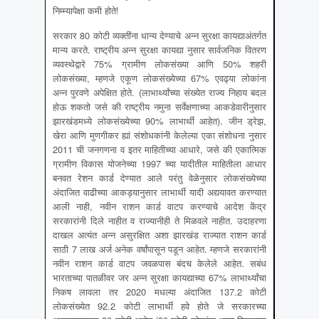
निम्म्यापेक्षा कमी होते!
सरकार 80 कोटी व्यक्तींना धान्य देण्याचे अन्न सुरक्षा कायद्याअंतर्गत
मान्य करते. राष्ट्रीय अन्न सुरक्षा कायद्या नुसार सार्वजनिक वितरण
व्यवस्थेद्वारे 75% ग्रामीण लोकसंख्या आणि 50% शहरी
लोकसंख्या, म्हणजे एकूण लोकसंख्येच्या 67% एवढ्या लोकांना
अन्न पुरवणे अपेक्षित होते. (लाभार्थ्यांच्या संख्येत राज्य निहाय बदल
होऊ शकतो जसे की राष्ट्रीय नमुना सर्वेक्षणाच्या आकडेवारीनुसार
झारखंडमध्ये लोकसंख्येच्या 90% लाभार्थी आहेत). जीन ड्रेझ,
खेरा आणि मुणगीकर ह्यां संशोधकांनी केलेल्या एका संशोधना नुसार
2011 ची जनगणना व इतर माहितीच्या आधारे, जसे की एकात्मिक
ग्रामीण विकास योजनेच्या 1997 च्या यादीतील माहितीला आधार
बनवत रेशन कार्ड देण्यात आले परंतु वेळेनुसार लोकसंख्येच्या
अंदाजित वाढीच्या आकड्यानुसार लाभार्थी यादी अद्ययावत करण्यात
आली नाही, नवीन राशन कार्ड वाटप करण्याचे आदेश केंद्र
सरकारांनी दिले नाहीत व राज्यानीही ते मिळवले नाहीत. उदाहरणा
दाखल अत्यंत अन्न असुरक्षित अशा झारखंड राज्यात राशन कार्ड
साठी 7 लाख अर्ज अनेक वर्षांपासून पडून आहेत. म्हणजे सरकारांनी
नवीन राशन कार्ड वाटप जवळपास बंदच केलेले आहेत. सबंध
भारताच्या पातळीवर जर अन्न सुरक्षा कायद्याच्या 67% लाभार्थ्यांचा
निकष लावला तर 2020 मधल्या अंदाजित 137.2 कोटी
लोकसंख्येत 92.2 कोटी लाभार्थी हवे होते जे सरकारच्या