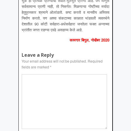
भूक ही प्रत्येक प्राण्याची सर्वात मूलभूत प्रेरणा आहे. पण माणूस
सर्वसामान्य प्राणी नाही, तो निसर्गतः मिळणाऱ्या गोष्टींच्या मर्यादा
हेतुपुरस्कार श्रमाने ओलांडतो. कष्ट करतो व मानवीय अस्तित्व
निर्माण करतो. पण अश्या संकटाच्या काळात भांडवली व्यवस्थेने
देशातील 90 कोटी सर्वहारा-अर्धसर्वहारा जनतेला फक्त अन्नाच्या
भ्रांतीत जगत राहण्या एवढे असहाय्य केले आहे.
कामगार बिगुल, नोव्हेंबर 2020
Leave a Reply
Your email address will not be published.
Required
fields are marked
*