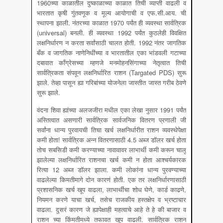
1960च्या काळातील दुष्काळाच्या काळात तिची व्याप्ती वाढली व
भारतात कृषी गुंतवणूक व मूल्य आयोगाची व एफ.सी.आय. ची
स्थापना झाली. नंतरच्या काळात 1970 पर्यंत ही व्यवस्था सार्वत्रिक
(universal) बनली. ही व्यवस्था 1992 पर्यंत कुठलेही विवक्षित
लक्षनिर्धारण न करता सर्वांसाठी चालत होती. 1992 नंतर जागतिक
बँक व जागतिक नाणेनिधींच्या व भारतातील एका भांडवली गटाच्या
दबावात काँग्रेसच्या म्हणजे मनमोहनसिंगाच्या नेतृत्वात तिची
सार्वत्रिकता संपवून लक्षनिर्धारित राशन (Targated PDS) सुरू
झाले. तेव्हा पासून ह्या गरिबांच्या योजनेला जास्तीत जास्त गरीब ठेवणे
सुरू झाले.
वंदना शिवा ह्यांच्या अलजजीरा मधील एका लेखा नुसार 1991 पर्यंत
अस्तित्वात असणारी सार्वत्रिक सार्वजनिक वितरण प्रणाली जी
सर्वांना धान्य पुरवायची तिचा खर्च लक्षनिर्धारीत राशन व्यवस्थेपेक्षा
कमी होता! सार्वत्रिक अन्न वितरणासाठी 4.5 अब्ज डॉलर खर्च होता
तोच सबसिडी कमी करण्याच्या नावावावर लाभार्थी कमी करून चालू
झालेल्या लक्षनिर्धारित राशनचा खर्च कमी न होता आश्चर्यकारक
रित्या 12 अब्ज डॉलर झाला. कमी लोकांना धान्य पुरवण्याच्या
वाढलेल्या किमतीमागे दोन कारणं होती. एक तर लक्षनिर्धारणासाठी
प्रशासनिक खर्च खूप वाढला, लाभार्थींचा शोध घेणे, कार्ड काढणे,
नियमन करणे याचा खर्च, तसेच राजकीय हस्तक्षेप व भ्रष्टाचार
वाढला. दुसरं कारण जे ह्यापेक्षाही महत्वाचे आहे ते हे की बाजार व
राशन च्या किंमतीमध्ये तफावत खूप वाढली. सार्वत्रिक राशन