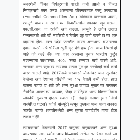
व्यवस्थेची किंमत नियंत्रणाची शक्ती कमी झाली व किंमत
नियंत्रणाचे काम करत असणाऱ्या जीवनावश्यक वस्तू कायद्याचा
(Essential Commodities Act) शक्तिपात करण्यात आला,
त्यामुळे बाजार व राशन च्या किमतीमधील तफावत खूप वाढली.
एफ.सी.आय. चा खरेदी खर्च वाढला. त्यामुळे हे लगेच लक्षात
येण्यासारखे आहे की सबसिडी व वित्तीय तूट कमी करणे हा तर एक
बहाणाच होता. खरा उद्देश जास्तीत जास्त अन्नधान्य बाजाराच्या
हवाली करणे, नफेखोरीला खुली सूट देणे हाच होता. आज स्थिती ही
आहे की वर्ल्ड बँक च्या एका अहवाला नुसार भारतीय कुटुंब
उत्पन्नाच्या साधारणतः 40% फक्त अन्नावर खर्च करते आहे.
सरकार अन्न सुरक्षेवर सारख्या अत्यंत मूलभूत गरजेतही खर्च कमी
करत चालले आहे. 2017मध्ये सरकारने योजनांवर अन्न सुरक्षेवर
केलेला खर्च देशाच्या जीडीपी च्या 1% पेक्षाही कमी होता. ह्यात
कळस म्हणजे हा आहे की अन्न सुरक्षा कायद्या नुसार तर सरकार
नैसर्गिक आपत्तीच्या काळात, जेव्हा सार्वत्रिक धान्य वितरणाशिवाय
लोकांची गुजराण होऊच शकत नाही, तेव्हाही कायद्यानुसार `मोठी
अनपेक्षित घटना’( ‘फोर्स मॉज्यूरे’) म्हणून तुम्हाला अन्न धान्य नाकारू
शकते! म्हणजे आपत्तीमध्येही अन्न तुमचा कायदेशीर हक्क होऊ
शकत नाही!
त्याचप्रमाणे फेब्रुवारी 2017 पासूनच मंत्रालयाने अन्न सुरक्षा
कायद्याच्या लाभार्थ्यांना धान्य मिळवायचे असेल तर रेशन कार्ड ला
आधार सोबत जोडण्याची सक्ती केली. आधारकार्ड बद्दल आता पर्यंत