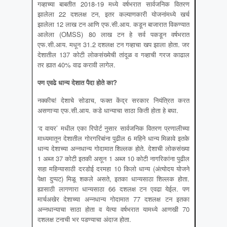
गव्हाच्या बाबतीत 2018-19 मध्ये वर्षभरात सार्वजनिक वितरण
झालेला 22 दशलक्ष टन, इतर कल्याणकारी योजनांमध्ये खर्च
झालेला 12 लाख टन आणि एफ.सी.आय. कडून बाजारात विकण्यात
आलेला (OMSS) 80 लाख टन हे सर्व पकडून वर्षभरात
एफ.सी.आय. मधून 31.2 दशलक्ष टन गव्हाचा खप झाला होता. जर
देशातील 137 कोटी लोकसंख्येची तांदूळ व गव्हाची गरज काढाल
तर ह्यात 40% वाढ करावी लागेल.
पण एवढे धान्य देशात पैदा होते का
?
नक्कीच! देशाचे सोडाच, फक्त केंद्र सरकार नियंत्रित करत
असणाऱ्या एफ.सी.आय. कडे धान्याचा साठा किती होता हे बघा.
‘द वायर’ मधील एका रिपोर्ट नुसार सार्वजनिक वितरण प्रणालीच्या
माध्यमातून देशातील गोरगरिबांना पुढील 6 महिने धान्य मिळावे इतके
धान्य देशाच्या अन्नधान्य गोदामात शिल्लक होते. देशाची लोकसंख्या
1 अब्ज 37 कोटी इतकी असून 1 अब्ज 10 कोटी नागरिकांना पुढील
सहा महिन्यासाठी दरडोई दरमहा 10 किलो धान्य (अंत्योदय योजने
पेक्षा दुप्पट) मिळू शकले असते, इतका धान्यसाठा शिल्लक होता.
ह्यासाठी लागणारा धान्यसाठा 66 दशलक्ष टन एवढा येईल. पण
मार्चअखेर देशाच्या अन्नधान्य गोदामात 77 दशलक्ष टन इतका
अन्नधान्याचा साठा होता व येत्या वर्षभरात यामध्ये आणखी 70
दशलक्ष टनाची भर पडण्याचा अंदाज होता.