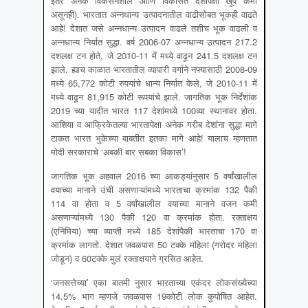
इतर अनेक विकसनशील आणि विकसित देशांपेक्षा खूप कमी
असूनही). भारतात अन्नधान्य उत्पादनातील वाढीसोबत भूकही वाढते
आहे! देशात जसे अन्नधान्य उत्पादन वाढले तशीच भूक वाढली व
अन्नधान्य निर्यात सुद्धा. वर्ष 2006-07 अन्नधान्य उत्पादन 217.2
दशलक्ष टन होते, जे 2010-11 में मध्ये वाढून 241.5 दशलक्ष टन
झाले. ह्याच काळात भारतातील व्यापारी वर्गाने नफ्यासाठी 2008-09
मध्ये 65,772 कोटी रुपयांचे धान्य निर्यात केले, जे 2010-11 में
मध्ये वाढून 81,915 कोटी रूपयांचे झाले. जागतिक भूक निर्देशांक
2019 च्या यादीत भारत 117 देशांमध्ये 100व्या स्थानावर होता.
आशिया व आफ्रिकेतल्या भारतापेक्षा अनेक गरीब देशांना सुद्धा मागे
टाकत भारत भुकेच्या बाबतीत इतका मागे आहे! यालाच म्हणतात
मोदी सरकाराचे ‘अबकी बार सबका विकास’!
जागतिक भूक अहवाल 2016 च्या आकड्यांनुसार 5 वर्षांखालील
वयाच्या मानाने उंची असणाऱ्यांमध्ये भारताचा क्रमांक 132 पैकी
114 वा होता व 5 वर्षांखालील वयाच्या मानाने वजन कमी
असणाऱ्यांमध्ये 130 पैकी 120 वा क्रमांक होता. रक्ताक्षय
(एनिमिया) च्या व्याप्ती मध्ये 185 देशांपैकी भारताचा 170 वा
क्रमांक लागतो. देशात जवळपास 50 टक्के महिला (गरोदर महिला
जोडून) व 60टक्के मुलं रक्ताक्षयाने ग्रसित आहेत.
‘जनसत्तेच्या’ एका बातमी नुसार भारताच्या एकंदर लोकसंख्येच्या
14.5% भाग म्हणजे जवळपास 19कोटी लोक कुपोषित आहेत.