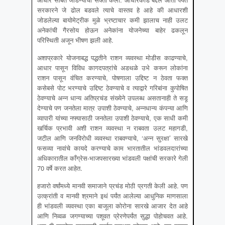
सरकारने जे ढोल बडवले त्याचे वास्तव हे आहे की आधारशी
जोडलेल्या बायोमेट्रीक मुळे भ्रष्टाचार कमी झालाच नाही उलट
अनेकांची गैरसोय होऊन अनेकांना योजनेच्या बाहेर ढकलून
परिस्थिती अजून भीषण झली आहे.
अशाप्रकारे योजनाबद्ध पद्धतीने राशन व्यवस्था मोडीस काढण्याचे,
आधार पासून विविध कागदपत्रांचे अडथळे उभे करून लोकांना
राशन पासून वंचित करण्याचे, पोषणाला उद्दिष्ट न ठेवता फक्त
कसेबसे पोट भरण्याचे उद्दिष्ट ठेवण्याचे व त्याद्वारे गरिबांना कुपोषित
ठेवण्याचे अन्न धान्य अतिप्रचंड संख्येने उपलब्ध असतानाही ते सडू
देण्याचे पण जनतेला मात्र उपाशी ठेवण्याचे, अन्नधान्य कंपन्या आणि
व्यापारी यांच्या नफ्यासाठी जनतेला उपाशी ठेवण्याचे, एक साधी कमी
खर्चिक प्रभावी अशी राशन व्यवस्था न राबवता उलट महागडी,
जटील आणि जनविरोधी व्यवस्था राबवण्याचे, ‘अन्न सुरक्षा’ सारखे
फसव्या नावांचे कायदे करण्याचे काम भारतातील भांडवलदारांच्या
अधिकारातील कॉंग्रेस-भाजपसारख्या भांडवली पक्षांची सरकारे गेली
70 वर्षे करत आहेत.
हजारो वर्षांमध्ये मानवी समाजाने प्रचंड मोठी प्रगती केली आहे. पण
उत्क्रांती व मानवी श्रमाने इथं पर्यंत आलेल्या आधुनिक माणसाला
ही भांडवली व्यवस्था एका बाजूला कोरोना सारखे आजार देत आहे
आणि निव्वळ जगण्याच्या पशूवत प्रेरणेपर्यंत सुद्धा पोहोचवत आहे.