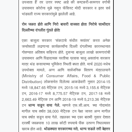
उपजाता हैं’ तर उत्तर स्पष्ट आहे की कष्टकरी-कामगार वर्गाची
उपासमार कोरोना मुळे नसून फॅसिस्ट मोदी सरकार व इतर सर्व
भांडवली राज्य सरकारांमुळे झालेली आहे.
रोम जळत होते आणि निरो बासरी वाजवत होता निरोचे साथीदार
दिल्लीच्या दंगलीत गुंतले होते
!
एका बाजूला सरकार ‘संकटाचे संधीत रूपांतर’ करत अनेक
जनतेसाठी लढणाऱ्या कार्यकर्त्यांना दिल्ली दंगलीच्या कारस्थानात
गोवण्यात अतिशय सक्रिय होते. दुसऱ्या बाजूला लाखो कामगारांची
उपासमार आणि पिडादायक परतीचा प्रवास चालू असतांना सरकार
मात्र थंड कसायाच्या भूमिकेत स्थिती बघत होते. मार्च 2020 मधेच
उपभोक्ता मामले, अन्न आणि सार्वजनिक वितरण मंत्रालयाने
(Ministry of Consumer Affairs, Food & Public
Distribution) लोकसभेत दिलेल्या आकडेवारी नुसार 2014-15
मध्ये 18,847.65 मेट्रिक टन, 2015-16 मध्ये 3,155.6 मेट्रिक
टन, 2016-17 मध्ये 8,775.57 मेट्रिक टन, 2017-18 मध्ये
2,663.49 मेट्रिक टन आणि 2018-19 मध्ये 5,213.36 मेट्रिक
टन
धान्य सडून वाया गेले
.
म्हणजे एफ.सी.आय. च्या गोदामांत
मागील पाच वर्षात 38,000 मेट्रिक टन पेक्षा जास्त अन्न मागील
पाच वर्षात सडून वाया गेले. तहलका च्या एका बातमी नुसार देशात
दरवर्षी जवळपास 10 लाख कोटी रुपयाचे पीक उत्पन्न निघाल्यावर
खराब होत आहे.
थोडक्यात सरकारच्या मते, धान्य सडले तरी बेहत्तर