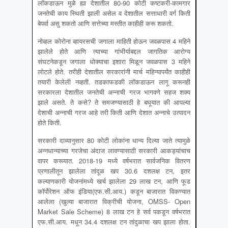
लॉकडाऊन मुळे ह्या देशातील 80-90 कोटी कष्टकरी-कामगार
जनतेची काय स्थिती झाली असेल व देशातील सत्ताधारी वर्ग किती
बेपर्वा असु शकतो आणि सत्तेच्या मस्तीत काहीही करू शकतो.
नोव्हल कोरोना व्हायरसची जगाला माहिती होऊन जवळपास 4 महिने
झालेले होते आणि त्याच्या गांभीर्याबद्दल जागतिक आरोग्य
संघटनेकडून जगाला धोक्याचा इशारा मिळून जवळपास 3 महिने
लोटले होते. तरीही देशातील सरकारांनी मार्च महिन्यापर्यंत काहीही
तयारी केलेली नव्हती. तडकाफडकी लॉकडाऊन लागू करूनही
सरकारला देशातील जनतेची अन्नाची गरज भागवणे सहज शक्य
झाले असते. ते कसे? ते समजण्यासाठी हे बघूयात की आपल्या
देशाची अन्नाची गरज आहे तरी किती आणि देशात अन्नाचे उत्पादन
होते किती.
सरकारी दाव्यानुसार 80 कोटी लोकांना धान्य दिल्या जाते त्यामुळे
अन्नधान्याच्या गरजेचा अंदाज लावण्यासाठी सरकारी आकड्यांचाच
वापर करूयात. 2018-19 मध्ये वर्षभरात सार्वजनिक वितरण
प्रणालीतून झालेला तांदूळ खप 30.6 दशलक्ष टन, इतर
कल्याणकारी योजनांमध्ये खर्च झालेला 29 लाख टन, आणि फूड
कॉर्पोरेशन ऑफ इंडिया(एफ.सी.आय.) कडून बाजारात विकण्यात
आलेला (खुल्या बाजारात विक्रीची योजना, OMSS- Open
Market Sale Scheme) 8 लाख टन हे सर्व पकडून वर्षभरात
एफ.सी.आय. मधून 34.4 दशलक्ष टन तांदुळाचा खप झाला होता.