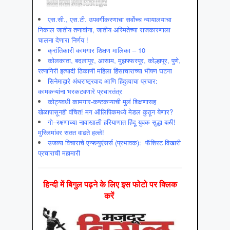
एस.सी., एस.टी. उपवर्गीकरणाचा सर्वोच्च न्यायालयाचा
निकाल जातीय तणावांना, जातीय अस्मितेच्या राजकारणाला
चालना देणारा निर्णय !
क्रांतिकारी कामगार शिक्षण मालिका – 10
कोलकाता, बदलापूर, आसाम, मुझफ्फरपूर, कोल्हापूर, पुणे,
रत्नागिरी इत्यादी ठिकाणी महिला हिंसाचाराच्या भीषण घटना
सिनेमाद्वारे अंधराष्ट्रवाद आणि हिंदुत्वाचा प्रचार:
कामकऱ्यांना भरकटवणारे प्रचारतंत्र
कोट्यवधी कामगार-कष्टकऱ्याची मुलं शिक्षणासह
खेळापासूनही वंचित! मग ऑलिपिकमध्ये मेडल कुठून येणार?
गो–रक्षणाच्या नावाखाली हरियाणात हिंदू युवक सुद्धा बळी!
मुस्लिमांवर सतत वाढते हल्ले!
उजव्या विचाराचे एन्फ्ल्युएंसर्स (प्रभावक): फॅशिस्ट विखारी
प्रचाराची महामारी
हिन्‍दी में बिगुल पढ़ने के लिए इस फोटो पर क्लिक
करें