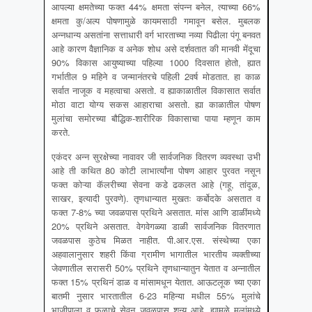
आपल्या क्षमतेच्या फक्त 44% क्षमता संपन्न बनेल, त्याच्या 66%
क्षमता कु/अल्प पोषणामुळे कायमसाठी गमावून बसेल. मुबलक
अन्नधान्य असतांना सत्ताधारी वर्ग भारताच्या नव्या पिढीला पंगू बनवत
आहे कारण वैज्ञानिक व अनेक शोध असे दर्शवतात की मानवी मेंदूचा
90% विकास आयुष्याच्या पहिल्या 1000 दिवसात होतो, ह्यात
गर्भातील 9 महिने व जन्मानंतरचे पहिली 2वर्ष मोडतात. हा काळ
सर्वात नाजूक व महत्वाचा असतो. व ह्याकाळातील विकासात सर्वात
मोठा वाटा योग्य सकस आहाराचा असतो. ह्या काळातील पोषण
मुलांचा समोरच्या बौद्धिक-शारीरिक विकासाचा पाया म्हणून काम
करते.
एकंदर अन्न सुरक्षेच्या नावावर जी सार्वजनिक वितरण व्यवस्था उभी
आहे ती कथित 80 कोटी लाभार्त्यांना पोषण आहार पुरवत नसून
फक्त कोऱ्या कॅलरीच्या सेवना कडे ढकलत आहे (गहू, तांदूळ,
साखर, इत्यादी पुरवणे). तृणधान्यात मुखतः कर्बोदके असतात व
फक्त 7-8% च्या जवळपास प्रथिने असतात. मांस आणि डाळींमध्ये
20% प्रथिने असतात. वेगवेगळ्या डाळी सार्वजनिक वितरणात
जवळपास कुठेच मिळत नाहीत. पी.आर.एस. संस्थेच्या एका
अहवालानुसार शहरी किंवा ग्रामीण भागातील भारतीय व्यक्तीच्या
जेवणातील सरासरी 50% प्रथिने तृणधान्यातुन येतात व अन्नातील
फक्त 15% प्रथिनं डाळ व मांसामधून येतात. आऊटलूक च्या एका
बातमी नुसार भारतातील 6-23 महिन्या मधील 55% मुलांचे
भाजीपाला व फळाचे सेवन जवळपास शून्य आहे. ह्यामुळे मुलांमध्ये