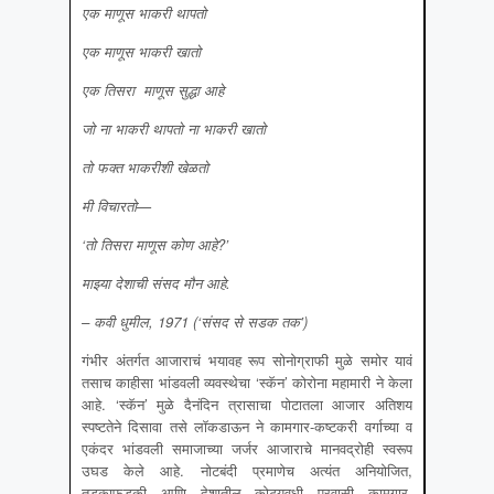
एक माणूस भाकरी थापतो
एक माणूस भाकरी खातो
एक तिसरा
माणूस सुद्धा आहे
जो ना भाकरी थापतो ना भाकरी खातो
तो फक्त भाकरीशी खेळतो
मी विचारतो
—
‘तो तिसरा माणूस कोण आहे?’
माझ्या देशाची संसद मौन आहे
.
– कवी धुमील, 1971 (‘संसद से सडक तक’)
गंभीर अंतर्गत आजाराचं भयावह रूप सोनोग्राफी मुळे समोर यावं
तसाच काहीसा भांडवली व्यवस्थेचा ‘स्कॅन’ कोरोना महामारी ने केला
आहे. ‘स्कॅन’ मुळे दैनंदिन त्रासाचा पोटातला आजार अतिशय
स्पष्टतेने दिसावा तसे लॉकडाऊन ने कामगार-कष्टकरी वर्गाच्या व
एकंदर भांडवली समाजाच्या जर्जर आजाराचे मानवद्रोही स्वरूप
उघड केले आहे. नोटबंदी प्रमाणेच अत्यंत अनियोजित,
तडकाफडकी आणि देशातील कोट्यवधी प्रवासी कामगार,