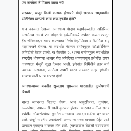
पण जनतेला ते मिळता कामा नये!
सरकार
, अजून किती कल्पक होणार? मोदी सरकार साठ्यातील
अतिरिक्त धान्याचे काय करू इच्छीत होते?
याच काळात देशाच्या अन्नधान्य गोदाम महामंडळातील अतिरिक्त
असलेल्या लाखो टन तांदळाचे इथेलॉनमध्ये रुपांतर करून त्यातून
हँड सॅनिटायझर तयार करण्याचा निर्णय पेट्रोलियम व नैसर्गिक वायू
मंत्रालयाने घेतला. या संदर्भात नॅशनल बायोफ्युएल कोऑर्डिनेशन
कमिटीची बैठक झाली. या बैठकीत २०१८च्या बायोफ्युएल संदर्भातील
राष्ट्रीय धोरणाचा आधार घेत अतिरिक्त धान्यापासून इथेनॉल तयार
करण्याला मंजुरी सुद्धा देण्यात आली. इथेनॉल निर्मितीचे इतर मार्ग
उपलब्ध असताना, जनतेला उपाशी मारत सरकार मात्र इथेनॉल
बनवण्यासाठी धान्य वापरत होते!
अन्नधान्याच्या बाबतीत सुजलाम सुफलाम भारतातील कुपोषणाची
स्थिती
भारत जगभरात निकृष्ट पोषण, अन्न असुरक्षितता, कुपोषण,
अल्पपोषण, उपासमारी साठी कुख्यात होताच. भारतात मागील सत्तर
वर्षातील लोकसंख्येच्या तुलनेत अन्नधान्य उत्पादन वाढीचा दर जास्त
आहे. संपूर्ण भारतीय उपखंडाची अन्नधान्य गरज भागवता येईल एवढे
उत्पादन एकट्या भारतात होत आहे. (भारतातील शेतीची उत्पादकता