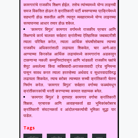
कामगारांचे राजकीय शिक्षण होईल. तसेच त्यांच्यामध्ये योग्य लाइनची
समज विकसित होऊन ते क्रांतिकारी पार्टी बनवण्याच्या प्रक्रियेमध्ये
सहभागी होऊ शकतील आणि त्यातून व्यवहारामध्ये योग्य लाइनच्या
सत्यापानचा आधार तयार होऊ शकेल.
‘कामगार बिगुल’ कामगार वर्गामध्ये राजकीय प्रचार आणि
शिक्षणाचे कार्य चालवत सर्वहारा क्रांतीच्या ऐतिहासिक जबाबदारीशी
त्याला परिचित करेल, त्याला आर्थिक संघर्षांसोबतच त्याच्या
राजकीय अधिकारांसाठी लढायला शिकवेल, चार आणे-आठ
आण्याच्या किरकोळ आर्थिक लढायांमध्ये कामगारांना अडकावून
टाकणाऱ्या नकली कम्युनिस्टांपासून आणि भांडवली राजकीय पक्षांचे
शेपूट असलेल्या किंवा व्यक्तिवादी-अराजकतावादी ट्रेड युनियन्स
पासून सावध करत त्याला हरतऱ्हेच्या अर्थवाद व सुधारवादाविरुद्ध
लढायला शिकवेल, त्याच बरोबर त्याच्यात सच्ची क्रांतिकारी चेतना
निर्माण करेल. ‘कामगार बिगुल’ सर्वहारा वर्गाच्या फळ्यांमधून
क्रांतीकारकांची भरती करण्याच्या कामात सहाय्यक बनेल.
‘कामगार बिगुल’ हे वृत्तपत्र कामगार वर्गाचा क्रांतिकारी
शिक्षक, प्रचारक आणि आवाहनकर्ता ह्या भूमिकांबरोबरच
क्रांतिकारी संघटनकर्ता व आंदोलनकर्त्याची भूमिका सुद्धा पार
पाडेल.
Tags
अभिजित
अभिजीत
अभिनव
अमन