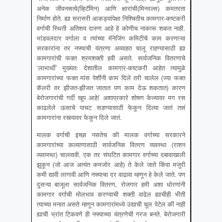
अनेक जीवनसत्वे(व्हिटॅमिन) आणि क्षारांची(मिनरल्स) कमतरता
निर्माण होते. ह्या सरासरी आकड्यांपेक्षा निश्चितीच कामगार-कष्टकरी
वर्गाची स्थिती अतिशय दारुण आहे हे कोणीच नाकारू शकत नाही.
भांडवलदार वर्गाला व त्यांच्या मॅनेजिंग कमिटीचे काम करणाऱ्या
सरकारांना तर नफ्याची यंत्रणा अव्याहत चालू राहण्यासाठी ह्या
कामगारांची फक्त श्रमशक्ती हवी असते. सार्वजनिक वितरणाचे
‘लाभार्थी’ मुख्यतः देशातील कामगार-कष्टकरी आहेत त्यामुळे
कामगारांच्या फक्त मांस पेशींनी काम दिले तरी चालेल (ज्या फक्त
कॅलरी वर झीजत-झीजत जातात पण काम देऊ शकतात) कारण
बेरोजगारांची गर्दी खूप आहे! अशाप्रकारे शोषण केल्यावर मग रस
काढलेले ऊसाचे पाचट सडण्यासाठी फेकून दिल्या जातं तसं
कामगारांना रस्त्यावर फेकून दिले जातं.
मालक वर्गाची इच्छा नसतेच की मालक वर्गाच्या सरकारने
कामगारांच्या कल्याणासाठी सार्वजनिक वितरण व्यवस्था (राशन
व्यवय्स्था) चालवावी. एक तर संघटित कामगार वर्गाच्या दबावाखाली
झुकून (जो आज अत्यंत कमजोर आहे) ते केले जाते किंवा मजुरी
कमी द्यावी लागावी आणि नफ्याचा दर वाढावा म्हणून हे केले जाते. पण
दुसऱ्या बाजूला सार्वजनिक वितरण, रोजगार हमी अशा धोरणांनी
कामगार वर्गाची मोलभाव करण्याची शक्ती वाढेल ह्याचीही भीती
त्याच्या मनात असते म्हणून कामगारांमध्ये उद्याची चूल पेटेल कीं नाही
ह्याची भ्रांत टिकवणे ही नफ्याच्या यंत्रणेची गरज बनते. बेरोजगारी