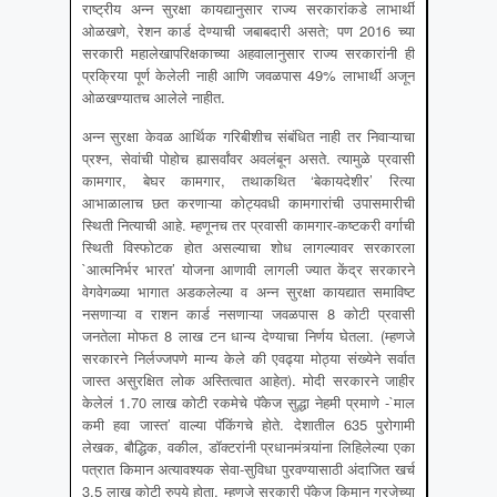
राष्ट्रीय अन्न सुरक्षा कायद्यानुसार राज्य सरकारांकडे लाभार्थी
ओळखणे, रेशन कार्ड देण्याची जबाबदारी असते; पण 2016 च्या
सरकारी महालेखापरिक्षकाच्या अहवालानुसार राज्य सरकारांनी ही
प्रक्रिया पूर्ण केलेली नाही आणि जवळपास 49% लाभार्थी अजून
ओळखण्यातच आलेले नाहीत.
अन्न सुरक्षा केवळ आर्थिक गरिबीशीच संबंधित नाही तर निवाऱ्याचा
प्रश्न, सेवांची पोहोच ह्यासर्वांवर अवलंबून असते. त्यामुळे प्रवासी
कामगार, बेघर कामगार, तथाकथित ‘बेकायदेशीर’ रित्या
आभाळालाच छत करणाऱ्या कोट्यवधी कामगारांची उपासमारीची
स्थिती नित्याची आहे. म्हणूनच तर प्रवासी कामगार-कष्टकरी वर्गाची
स्थिती विस्फोटक होत असल्याचा शोध लागल्यावर सरकारला
`आत्मनिर्भर भारत’ योजना आणावी लागली ज्यात केंद्र सरकारने
वेगवेगळ्या भागात अडकलेल्या व अन्न सुरक्षा कायद्यात समाविष्ट
नसणाऱ्या व राशन कार्ड नसणाऱ्या जवळपास 8 कोटी प्रवासी
जनतेला मोफत 8 लाख टन धान्य देण्याचा निर्णय घेतला. (म्हणजे
सरकारने निर्लज्जपणे मान्य केले की एवढ्या मोठ्या संख्येने सर्वात
जास्त असुरक्षित लोक अस्तित्वात आहेत). मोदी सरकारने जाहीर
केलेलं 1.70 लाख कोटी रकमेचे पॅकेज सुद्धा नेहमी प्रमाणे -`माल
कमी हवा जास्त’ वाल्या पॅकिंगचे होते. देशातील 635 पुरोगामी
लेखक, बौद्धिक, वकील, डॉक्टरांनी प्रधानमंत्र्यांना लिहिलेल्या एका
पत्रात किमान अत्यावश्यक सेवा-सुविधा पुरवण्यासाठी अंदाजित खर्च
3.5 लाख कोटी रुपये होता. म्हणजे सरकारी पॅकेज किमान गरजेच्या