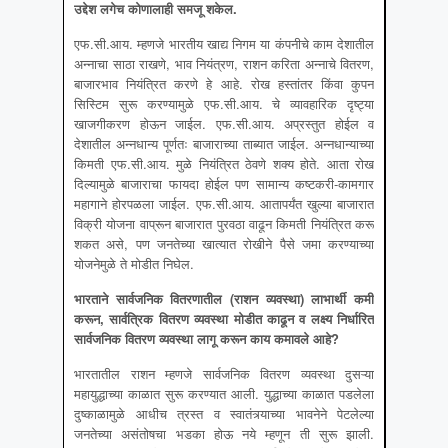
उद्देश लगेच कोणालाही समजू शकेल.
एफ.सी.आय. म्हणजे भारतीय खाद्य निगम या कंपनीचे काम देशातील
अन्नाचा साठा राखणे, भाव नियंत्रण, राशन करिता अन्नाचे वितरण,
बाजारभाव नियंत्रित करणे हे आहे. रोख हस्तांतर किंवा कुपन
सिस्टिम सुरू करण्यामुळे एफ.सी.आय. चे व्यावहारिक दृष्ट्या
खाजगीकरण होऊन जाईल. एफ.सी.आय. अप्रस्तुत होईल व
देशातील अन्नधान्य पूर्णतः बाजाराच्या ताब्यात जाईल. अन्नधान्याच्या
किमती एफ.सी.आय. मुळे नियंत्रित ठेवणे शक्य होते. आता रोख
दिल्यामुळे बाजाराचा फायदा होईल पण सामान्य कष्टकरी-कामगार
महागाने होरपळला जाईल. एफ.सी.आय. आतापर्यंत खुल्या बाजारात
विक्री योजना वाप्रून बाजारात पुरवठा वाढून किमती नियंत्रित करू
शकत असे, पण जनतेच्या खात्यात रोखीने पैसे जमा करण्याच्या
योजनेमुळे ते मोडीत निघेल.
भारताने सार्वजनिक वितरणातील
(राशन व्यवस्था) लाभार्थी कमी
करून, सार्वत्रिक वितरण व्यवस्था मोडीत काढून व लक्ष्य निर्धारित
सार्वजनिक वितरण व्यवस्था लागू करून काय कमावले आहे?
भारतातील राशन म्हणजे सार्वजनिक वितरण व्यवस्था दुसऱ्या
महायुद्धाच्या काळात सुरू करण्यात आली. युद्धाच्या काळात पडलेला
दुष्काळामुळे आधीच त्रस्त व स्वातंत्र्याच्या भावनेने पेटलेल्या
जनतेच्या असंतोषचा भडका होऊ नये म्हणून ती सुरू झाली.