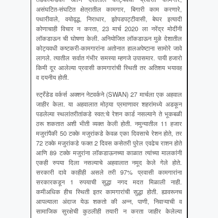
असंघटित-संघटित क्षेत्रातील कामगार, बिगारी काम करणारे,
पथारीवाले, वयोवृद्ध, निराधार, झोपडपट्टीवासी, बेघर इत्यादी
कोणाचाही विचार न करता, 23 मार्च 2020 ला नरेंद्र मोदींनी
लॉकडाऊन ची घोषणा केली. अनियोजित लॉकडाऊन मुळे देशातील
कोट्यवधी कष्टकरी-कामगारांना अतोनात हालअपेष्टाना सामोरे जावे
लागले. त्यातील सर्वात गंभीर समस्या म्हणजे उपासमार. पायी हजारो
किमी दूर आलेल्या प्रवासी कामगारांची स्थिती तर अतिशय भयावह
व दयनीय होती.
स्ट्रँडेड वर्कर्स अक्शन नेटवर्कने (SWAN) 27 मार्चला एक अहवाल
जाहीर केला. या अहवालात मोठ्या प्रमाणावर शहरांमध्ये अडकून
पडलेल्या स्थलांतरीतांकडे स्वत:चे रेशन कार्ड नसल्याने ते भूकबळी
ठरू शकतात अशी भीती व्यक्त केली होती. नमुन्यातील 11 हजार
मजुरांपैकी 50 टक्के मजुरांकडे केवळ एका दिवसाचे रेशन होते, तर
72 टक्के मजुरांकडे फक्त 2 दिवस कसेतरी पुरेल एवढेच राशन होते
आणि 89 टक्के मजुरांना लॉकडाऊनच्या काळात त्यांच्या मालकांनी
एकही रुपया दिला नसल्याचे अहवालात नमूद केले गेले होते.
सरकारी दावे काहीही असले तरी 97% प्रवासी कामगारांना
सरकारकडून 1 रुपयाची सुद्धा नगद मदत मिळाली नाही.
कमीअधिक हीच स्थिती इतर कामगारांची सुद्धा होती. ह्यावरूनच
आपल्याला अंदाज येऊ शकतो की अन्न, पाणी, निवाऱ्याची व
सामाजिक सुरक्षेची कुठलीही तयारी न करता जाहीर केलेल्या