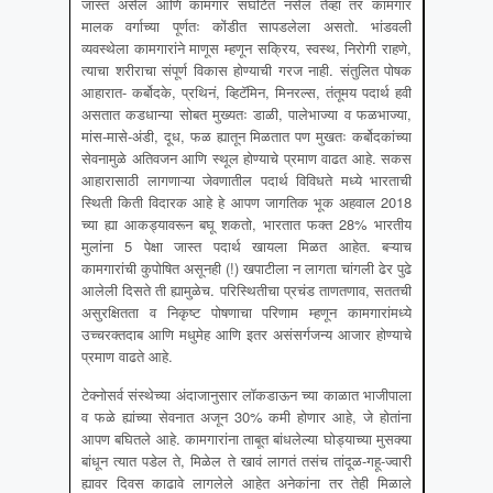
जास्त असेल आणि कामगार संघटित नसेल तेव्हा तर कामगार
मालक वर्गाच्या पूर्णतः कोंडीत सापडलेला असतो. भांडवली
व्यवस्थेला कामगारांने माणूस म्हणून सक्रिय, स्वस्थ, निरोगी राहणे,
त्याचा शरीराचा संपूर्ण विकास होण्याची गरज नाही. संतुलित पोषक
आहारात- कर्बोदके, प्रथिनं, व्हिटॅमिन, मिनरल्स, तंतूमय पदार्थ हवी
असतात कडधान्या सोबत मुख्यतः डाळी, पालेभाज्या व फळभाज्या,
मांस-मासे-अंडी, दूध, फळ ह्यातून मिळतात पण मुखतः कर्बोदकांच्या
सेवनामुळे अतिवजन आणि स्थूल होण्याचे प्रमाण वाढत आहे. सकस
आहारासाठी लागणाऱ्या जेवणातील पदार्थ विविधते मध्ये भारताची
स्थिती किती विदारक आहे हे आपण जागतिक भूक अहवाल 2018
च्या ह्या आकड्यावरून बघू शकतो, भारतात फक्त 28% भारतीय
मुलांना 5 पेक्षा जास्त पदार्थ खायला मिळत आहेत. बऱ्याच
कामगारांची कुपोषित असूनही (!) खपाटीला न लागता चांगली ढेर पुढे
आलेली दिसते ती ह्यामुळेच. परिस्थितीचा प्रचंड ताणतणाव, सततची
असुरक्षितता व निकृष्ट पोषणाचा परिणाम म्हणून कामगारांमध्ये
उच्चरक्तदाब आणि मधुमेह आणि इतर असंसर्गजन्य आजार होण्याचे
प्रमाण वाढते आहे.
टेक्नोसर्व संस्थेच्या अंदाजानुसार लॉकडाऊन च्या काळात भाजीपाला
व फळे ह्यांच्या सेवनात अजून 30% कमी होणार आहे, जे होतांना
आपण बघितले आहे. कामगारांना ताबूत बांधलेल्या घोड्याच्या मुसक्या
बांधून त्यात पडेल ते, मिळेल ते खावं लागतं तसंच तांदूळ-गहू-ज्वारी
ह्यावर दिवस काढावे लागलेले आहेत अनेकांना तर तेही मिळाले