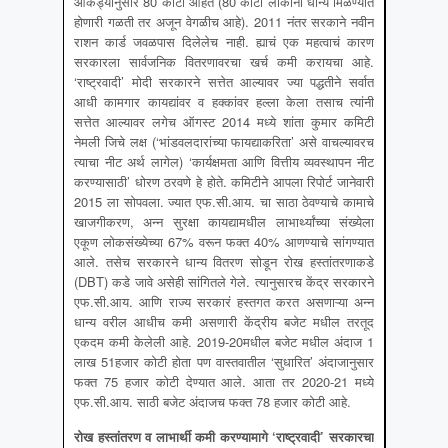
आकड्यानुसार 80 कोटी आहेत (80 कोटी लोकांना धान्य मिळण्यात
होणारी गळती तर अजून वेगळीच आहे). 2011 नंतर सरकाने नवीन
राशन कार्ड जवळपास दिलेलेच नाही. ह्याचं एक महत्वाचं कारण
सरकारला सार्वजनिक वितरणावरचा खर्च कमी करायचा आहे.
‘राष्ट्रवादी’ मोदी सरकारने सत्तेत आल्यावर ज्या पद्धतीने सर्वात
आधी कामगार कायद्यांवर व हक्कांवर हल्ला केला तसाच त्यांनी
सत्तेत आल्यावर लगेच ऑगस्ट 2014 मध्ये शांता कुमार कमिटी
नेमली जिचे लक्ष (‘भांडवलदारांच्या फायद्याकरिता’ असे वाचल्यावरच
त्याचा नीट अर्थ लागेल) ‘कार्यक्षमता आणि वित्तीय व्यवस्थापन नीट
करण्यासाठी’ धोरण ठरवणे हे होते. कमिटीने आपला रिपोर्ट जानेवारी
2015 ला सोपवला. ज्यात एफ.सी.आय. चा साठा ठेवण्याचे कामाचे
खाजगीकरण, अन्न सुरक्षा कायद्यामधील लाभार्थ्यांच्या संख्येला
एकूण लोकसंख्येच्या 67% वरून फक्त 40% आणण्याचे सांगण्यात
आले. तसेच सरकारने धान्य वितरण सोडून रोख हस्तांतरणाकडे
(DBT) कडे जावे असेही सांगितले गेले. त्यानुसारच केंद्र सरकारने
एफ.सी.आय. आणि राज्य सरकारं हस्तगत करत असणाऱ्या अन्न
धान्य वरील आधीच कमी असणारी केंद्रीय बजेट मधील तरतूद
एकदम कमी केलेली आहे. 2019-20मधील बजेट मधील अंदाज 1
लाख 51हजार कोटी होता पण वास्तवातील ‘सुधारित’ अंदाजानुसार
फक्त 75 हजार कोटी देण्यात आले. आता तर 2020-21 मध्ये
एफ.सी.आय. साठी बजेट अंदाजच फक्त 78 हजार कोटी आहे.
रोख हस्तांतरण व लाभार्थी कमी करण्यामागे
‘राष्ट्रवादी’ सरकारचा