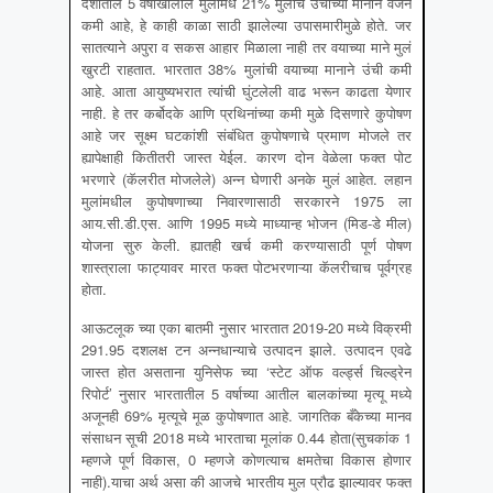
देशातील 5 वर्षाखालील मुलांमधे 21% मुलांचे उंचीच्या मानाने वजन
कमी आहे, हे काही काळा साठी झालेल्या उपासमारीमुळे होते. जर
सातत्याने अपुरा व सकस आहार मिळाला नाही तर वयाच्या माने मुलं
खुरटी राहतात. भारतात 38% मुलांची वयाच्या मानाने उंची कमी
आहे. आता आयुष्यभरात त्यांची घुंटलेली वाढ भरून काढता येणार
नाही. हे तर कर्बोदके आणि प्रथिनांच्या कमी मुळे दिसणारे कुपोषण
आहे जर सूक्ष्म घटकांशी संबंधित कुपोषणाचे प्रमाण मोजले तर
ह्यापेक्षाही कितीतरी जास्त येईल. कारण दोन वेळेला फक्त पोट
भरणारे (कॅलरीत मोजलेले) अन्न घेणारी अनके मुलं आहेत. लहान
मुलांमधील कुपोषणाच्या निवारणासाठी सरकारने 1975 ला
आय.सी.डी.एस. आणि 1995 मध्ये माध्यान्ह भोजन (मिड-डे मील)
योजना सुरु केली. ह्यातही खर्च कमी करण्यासाठी पूर्ण पोषण
शास्त्राला फाट्यावर मारत फक्त पोटभरणाऱ्या कॅलरीचाच पूर्वग्रह
होता.
आऊटलूक च्या एका बातमी नुसार भारतात 2019-20 मध्ये विक्रमी
291.95 दशलक्ष टन अन्नधान्याचे उत्पादन झाले. उत्पादन एवढे
जास्त होत असताना युनिसेफ च्या ‘स्टेट ऑफ वर्ल्ड्स चिल्ड्रेन
रिपोर्ट’ नुसार भारतातील 5 वर्षाच्या आतील बालकांच्या मृत्यू मध्ये
अजूनही 69% मृत्यूचे मूळ कुपोषणात आहे. जागतिक बँकेच्या मानव
संसाधन सूची 2018 मध्ये भारताचा मूलांक 0.44 होता(सुचकांक 1
म्हणजे पूर्ण विकास, 0 म्हणजे कोणत्याच क्षमतेचा विकास होणार
नाही).याचा अर्थ असा की आजचे भारतीय मुल प्रौढ झाल्यावर फक्त