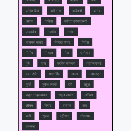
अमित शिंदे
अविनाश
अश्विनी
आनंद
आशय
कविता
कविता कृष्णपल्लवी
जयवर्धन
नवमीत
नागेश
नारायण खराडे
निखिल एकडे
नितेश
निमिष
निश्चय
नेहा
परमेश्वर
पुणे
पूजा
प्रविण सोनवणे
प्रवीण एकडे
बबन ठोके
भगतसिंह
भाजप
महाराष्‍ट्र
मुंबई
मुकेश त्‍यागी
रवि
राहुल
राहुल सांकृत्यायन
राहुल साबळे
ललिता
लेनिन
विराट
शशांक
संघ
सनी
सुरज
सुस्मित
सोमनाथ
स्वप्नजा