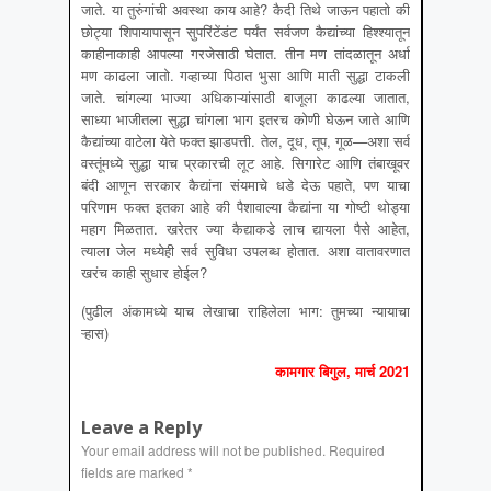
जाते. या तुरुंगांची अवस्था काय आहे? कैदी तिथे जाऊन पहातो की
छोट्या शिपायापासून सुपरिंटेंडंट पर्यंत सर्वजण कैद्यांच्या हिश्श्यातून
काहीनाकाही आपल्या गरजेसाठी घेतात. तीन मण तांदळातून अर्धा
मण काढला जातो. गव्हाच्या पिठात भुसा आणि माती सुद्धा टाकली
जाते. चांगल्या भाज्या अधिकाऱ्यांसाठी बाजूला काढल्या जातात,
साध्या भाजीतला सुद्धा चांगला भाग इतरच कोणी घेऊन जाते आणि
कैद्यांच्या वाटेला येते फक्त झाडपत्ती. तेल, दूध, तूप, गूळ—अशा सर्व
वस्तूंमध्ये सुद्धा याच प्रकारची लूट आहे. सिगारेट आणि तंबाखूवर
बंदी आणून सरकार कैद्यांना संयमाचे धडे देऊ पहाते, पण याचा
परिणाम फक्त इतका आहे की पैशावाल्या कैद्यांना या गोष्टी थोड्या
महाग मिळतात. खरेतर ज्या कैद्याकडे लाच द्यायला पैसे आहेत,
त्याला जेल मध्येही सर्व सुविधा उपलब्ध होतात. अशा वातावरणात
खरंच काही सुधार होईल?
(पुढील अंकामध्ये याच लेखाचा राहिलेला भाग: तुमच्या न्यायाचा
ऱ्हास)
कामगार बिगुल, मार्च 2021
Leave a Reply
Your email address will not be published.
Required
fields are marked
*