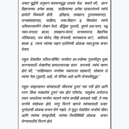
अचाट बुद्धीचे अनुमान यावरूनसुद्धा लावता येऊ शकते की, ज्ञान-
विज्ञानाच्या अनेक शाखा, साहित्याच्या अनेक प्रकारांमध्ये त्यांनी
हातोटी मिळवली होती. इतिहास, तत्वज्ञान, पुरातत्वशास्त्र,
मानववंशशास्त्र, साहित्य, भाषा-विज्ञान इ. विषयांवर त्यांनी
अधिकारवाणीने लेखन केले. बौद्धिक गुलामी, तुमचे अध:पतन, पळू
नका-जगाला बदला, तत्वज्ञान-संदर्भ, मानवसमाज, वैज्ञानिक
भौतिकवाद, जय यौधेय, सिंह सेनापती, साम्यवादच का?, बावीसावे
शतक इ. रचना त्यांच्या महान प्रतिभेची ओळख स्वत:हूनच करून
देतात.
राहुल देशातील दलित
-शोषित जनतेला हर-तऱ्हेच्या गुलामीतून मुक्त
करण्यासाठी लेखणीचा हत्यारासारखा वापर करायचे. त्यांचं म्हणणं
होतं की, “साहित्यकार जनतेचा जबरदस्त सहकारी, सोबतच तो
त्यांचा नेता (पुढारी) आहे. तो सैनिक आहे आणि सेनापतीसुद्धा.”
राहुल सांकृत्यायन यांच्यासाठी जीवनाचं दुसरं नाव गती होतं आणि
मरण किंवा स्तब्धतेचं दुसरं नाव होतं गतिरोध
. यामुळेच अगोदरच
तयार असलेल्या मार्गावर चालणे त्यांना कधीही आवडले नाही. ते नव्या
मार्गाचे संशोधक होते. परंतु फिरणे म्हणजे त्यांच्यासाठी फक्त
भूगोलाची ओळख करून घेणे नव्हते. ते सुदूर देशांतील जनतेचं जीवन
आणि त्यांच्या संस्कृतीशी, त्यांच्या जिजीविषेशी ओळख करून
घेण्यासाठीचं फिरणं होतं.