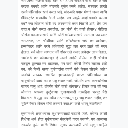
समाजाच्या नजरेत मात्र चोरी हे मोठे पाप समजले जाते. चोरीकरिता
कडक कायदे आणि मोठमोठे तुरूंग बनले आहेत. सरकार लाखो
रूपये पोलिसांवर खर्च करत आहे. मोठ-मोठे पगार घेणारे जज्ज आणि
मॅजिस्ट्रेट यासाठीच नेमले आहेत. पण यामुळे काही पायबंद बसला
का? ज्या लोकांना चोरी बंद करवण्याचे काम मिळाले आहे, तेच जर
स्वत:च चोरी करत असतील, तर चोरी बंद कशी होणार? पोलिस
चोरांना पकडण्यासाठी आणि चोरी थांबवण्यासाठी स्वत:ला जबाबदार
समजतात, पण चौकीदार आणि कॉंस्टेबलच नाही तर ठाणेदार,
इन्सपेक्टर आणि वरचे अधिकारी सुद्धा हात गरम झाले की नरम
होतात. सर्व लोक जाणतात की शंभरातले नव्वद ठाणेदार लाच घेतात,
गावांकडे तर कोणापासून हे लपले आहे? पोलिस काही चोरांना
पकडून तुरुंगात तर धाडतात, पण कधी कोणी हिशोब लावला आहे
का, की किती खऱ्या गुन्हेगारांना त्यांनी पैसे घेऊन सोडले आहे?
जनतेचे सरकार स्थापित झाल्यानंतरही आपण पोलिसांच्या या
प्रवृत्तीमध्ये काही फरक पाहू शकत नाही. जोपर्यंत असा लाचखोरीचा
बाजार चालू आहे, तोपर्यंत चोरी कशी थांबणार? विचार करा की ज्या
लोकांना आपल्या कुटुंबाच्या गुजाऱ्यासाठी दरमहिना भरपूर पैसे
मिळतात, ते सुद्धा जर अवैध उत्पन्नापासून दूर राहू शकत नाहीत, तर
भूकेने बेजार होऊन चोरी करणारे स्वत:ला कसे थांबवू शकतील?
तुरुंगामध्ये अपराध्याला सुधारण्यासाठी पाठवले जाते. कोण्या काळी
शिक्षेचा अर्थ होता गुन्हेगाराला यंत्रणेची जरब बसवणे, पण आजच्या
सभ्यतेत तुरूंग आणि शिक्षेला सुधार करण्याची संधी म्हणून पाहिले