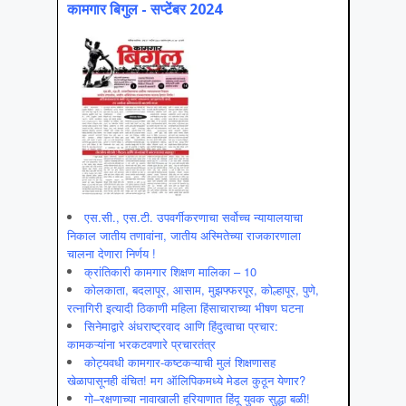
कामगार बिगुल - सप्टेंबर 2024
एस.सी., एस.टी. उपवर्गीकरणाचा सर्वोच्च न्यायालयाचा
निकाल जातीय तणावांना, जातीय अस्मितेच्या राजकारणाला
चालना देणारा निर्णय !
क्रांतिकारी कामगार शिक्षण मालिका – 10
कोलकाता, बदलापूर, आसाम, मुझफ्फरपूर, कोल्हापूर, पुणे,
रत्नागिरी इत्यादी ठिकाणी महिला हिंसाचाराच्या भीषण घटना
सिनेमाद्वारे अंधराष्ट्रवाद आणि हिंदुत्वाचा प्रचार:
कामकऱ्यांना भरकटवणारे प्रचारतंत्र
कोट्यवधी कामगार-कष्टकऱ्याची मुलं शिक्षणासह
खेळापासूनही वंचित! मग ऑलिपिकमध्ये मेडल कुठून येणार?
गो–रक्षणाच्या नावाखाली हरियाणात हिंदू युवक सुद्धा बळी!