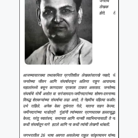
जनतेचे
लेखक
होते
. ते
आजच्यासारख्या तथाकथित प्रगतिशील लेखकांसारखे नव्हते, जे
जनतेच्या जीवन आणि संघर्षापासून अलिप्त राहून आपापल्या
महालांमध्ये बसून कागदावर प्रकाश टाकत असतात. जनतेच्या
संघर्षाचे मोर्चे असोत वा सरंजामदार-जमीनदारांच्या शोषण-दमनाच्या
विरूद्ध शेतकऱ्यांच्या संघर्षाचा लढा असो, ते नेहमीच पहिल्या फळीत
उभे राहिले. अनेक वेळा तुरूंगात गेले, यातना सहन केल्या.
जमीनदारांच्या भाडोत्री गुंडांनी त्यांच्यावर प्राणघातक हल्लासुद्धा
केला, परंतु स्वातंत्र्य, समानता आणि मानवी स्वाभिमानासाठी ते ना
कधी संघर्षातून मागे हटले आणि ना कधी त्यांची लेखणी थांबली.
जगभरातील
26 भाषा अवगत असलेल्या राहुल सांकृत्यायन यांच्या