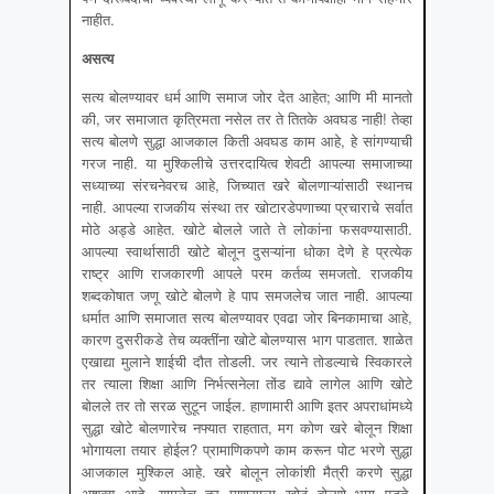
नाहीत.
असत्य
सत्य बोलण्यावर धर्म आणि समाज जोर देत आहेत; आणि मी मानतो
की, जर समाजात कृत्रिमता नसेल तर ते तितके अवघड नाही! तेव्हा
सत्य बोलणे सुद्धा आजकाल किती अवघड काम आहे, हे सांगण्याची
गरज नाही. या मुश्किलीचे उत्तरदायित्व शेवटी आपल्या समाजाच्या
सध्याच्या संरचनेवरच आहे, जिच्यात खरे बोलणाऱ्यांसाठी स्थानच
नाही. आपल्या राजकीय संस्था तर खोटारडेपणाच्या प्रचाराचे सर्वात
मोठे अड्डे आहेत. खोटे बोलले जाते ते लोकांना फसवण्यासाठी.
आपल्या स्वार्थासाठी खोटे बोलून दुसऱ्यांना धोका देणे हे प्रत्येक
राष्ट्र आणि राजकारणी आपले परम कर्तव्य समजतो. राजकीय
शब्दकोषात जणू खोटे बोलणे हे पाप समजलेच जात नाही. आपल्या
धर्मात आणि समाजात सत्य बोलण्यावर एवढा जोर बिनकामाचा आहे,
कारण दुसरीकडे तेच व्यक्तींना खोटे बोलण्यास भाग पाडतात. शाळेत
एखाद्या मुलाने शाईची दौत तोडली. जर त्याने तोडल्याचे स्विकारले
तर त्याला शिक्षा आणि निर्भत्सनेला तोंड द्यावे लागेल आणि खोटे
बोलले तर तो सरळ सुटून जाईल. हाणामारी आणि इतर अपराधांमध्ये
सुद्धा खोटे बोलणारेच नफ्यात राहतात, मग कोण खरे बोलून शिक्षा
भोगायला तयार होईल? प्रामाणिकपणे काम करून पोट भरणे सुद्धा
आजकाल मुश्किल आहे. खरे बोलून लोकांशी मैत्री करणे सुद्धा
अशक्य आहे. यामुळेच तर माणसाला खोटं बोलणे भाग पडते.