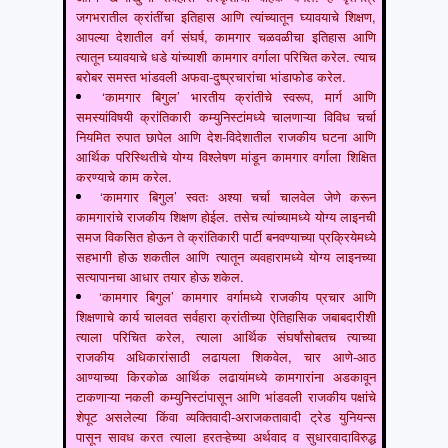
जगभरातील क्रांतींचा इतिहास आणि त्यांच्यातून घ्यावयाचे शिक्षण,
आपल्या देशातील वर्ग संघर्ष, कामगार चळवळीचा इतिहास आणि
त्यातून घ्यावयाचे धडे यांच्याशी कामगार वर्गाला परिचित करेल. त्याच
बरोबर समस्त भांडवली अफवा-दुष्प्रचारांचा भांडाफोड करेल.
‘कामगार बिगुल’ भारतीय क्रांतीचे स्वरूप, मार्ग आणि
समस्यांविषयी क्रांतिकारी कम्युनिस्टांमध्ये चालणाऱ्या विविध चर्चा
नियमित रुपात छापेल आणि देश-विदेशातील राजकीय घटना आणि
आर्थिक परिस्थितीचे योग्य विश्लेषण मांडून कामगार वर्गाला शिक्षित
करण्याचे काम करेल.
‘कामगार बिगुल’ स्वतः अश्या चर्चा चालवेल जेणे करून
कामगारांचे राजकीय शिक्षण होईल. तसेच त्यांच्यामध्ये योग्य लाइनची
समज विकसित होऊन ते क्रांतिकारी पार्टी बनवण्याच्या प्रक्रियेमध्ये
सहभागी होऊ शकतील आणि त्यातून व्यवहारामध्ये योग्य लाइनच्या
सत्यापानचा आधार तयार होऊ शकेल.
‘कामगार बिगुल’ कामगार वर्गामध्ये राजकीय प्रचार आणि
शिक्षणाचे कार्य चालवत सर्वहारा क्रांतीच्या ऐतिहासिक जबाबदारीशी
त्याला परिचित करेल, त्याला आर्थिक संघर्षांसोबतच त्याच्या
राजकीय अधिकारांसाठी लढायला शिकवेल, चार आणे-आठ
आण्याच्या किरकोळ आर्थिक लढायांमध्ये कामगारांना अडकावून
टाकणाऱ्या नकली कम्युनिस्टांपासून आणि भांडवली राजकीय पक्षांचे
शेपूट असलेल्या किंवा व्यक्तिवादी-अराजकतावादी ट्रेड युनियन्स
पासून सावध करत त्याला हरतऱ्हेच्या अर्थवाद व सुधारवादाविरुद्ध