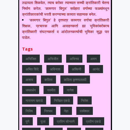
लढायला शिकवेल, त्याच बरोबर त्याच्यात सच्ची क्रांतिकारी चेतना
निर्माण करेल. ‘कामगार बिगुल’ सर्वहारा वर्गाच्या फळ्यांमधून
क्रांतीकारकांची भरती करण्याच्या कामात सहाय्यक बनेल.
‘कामगार बिगुल’ हे वृत्तपत्र कामगार वर्गाचा क्रांतिकारी
शिक्षक, प्रचारक आणि आवाहनकर्ता ह्या भूमिकांबरोबरच
क्रांतिकारी संघटनकर्ता व आंदोलनकर्त्याची भूमिका सुद्धा पार
पाडेल.
Tags
अभिजित
अभिजीत
अभिनव
अमन
अमित शिंदे
अविनाश
अश्विनी
आनंद
आशय
कविता
कविता कृष्णपल्लवी
जयवर्धन
नवमीत
नागेश
नारायण खराडे
निखिल एकडे
नितेश
निमिष
निश्चय
नेहा
परमेश्वर
पुणे
पूजा
प्रविण सोनवणे
प्रवीण एकडे