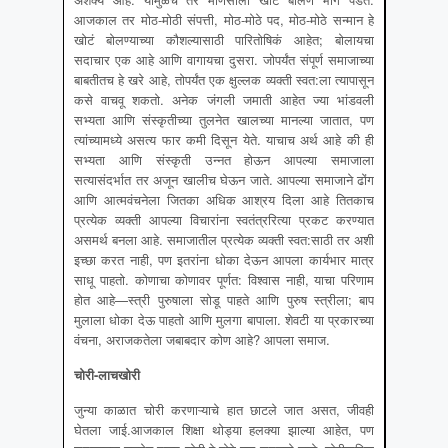
आजकाल तर मोठ-मोठी संपत्ती, मोठ-मोठे पद, मोठ-मोठे सन्मान हे
खोटं बोलण्याच्या कौशल्यासाठी पारितोषिकं आहेत; बोलायचा
सदाचार एक आहे आणि वागायचा दुसरा. जोपर्यंत संपूर्ण समाजाच्या
बाबतीतच हे खरे आहे, तोपर्यंत एक क्षुल्लक व्यक्ती स्वत:ला त्यापासून
कसे वाचवू शकतो. अनेक जंगली जमाती आहेत ज्या भांडवली
सभ्यता आणि संस्कृतीच्या तुलनेत खालच्या मानल्या जातात, पण
त्यांच्यामध्ये असत्य फार कमी दिसून येते. याचाच अर्थ आहे की ही
सभ्यता आणि संस्कृती उन्नत होऊन आपल्या समाजाला
सत्यासंदर्भात तर अजून खालीच घेऊन जाते. आपल्या समाजाने ढोंग
आणि आत्मवंचनेला जितका अधिक आश्रय दिला आहे तितकाच
प्रत्येक व्यक्ती आपल्या विचारांना स्वतंत्ररित्या प्रकट करण्यात
असमर्थ बनला आहे. समाजातील प्रत्येक व्यक्ती स्वत:साठी तर अशी
इच्छा करत नाही, पण इतरांना धोका देऊन आपला कार्यभार मात्र
साधू पाहतो. कोणाचा कोणावर पूर्णत: विश्वास नाही, याचा परिणाम
होत आहे—स्त्री पुरुषाला सोडू पाहते आणि पुरुष स्त्रीला; बाप
मुलाला धोका देऊ पाहतो आणि मुलगा बापाला. शेवटी या प्रकारच्या
वंचना, अराजकतेला जबाबदार कोण आहे? आपला समाज.
चोरी
-लाचखोरी
जुन्या काळात चोरी करणाऱ्याचे हात छाटले जात असत, जीवही
घेतला जाई.आजकाल शिक्षा थोड्या हलक्या झाल्या आहेत, पण