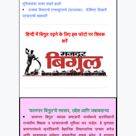
मुस्लिमांवर सतत वाढते हल्ले!
उजव्या विचाराचे एन्फ्ल्युएंसर्स (प्रभावक): फॅशिस्ट विखारी
प्रचाराची महामारी
हिन्‍दी में बिगुल पढ़ने के लिए इस फोटो पर क्लिक
करें
‘कामगार बिगुल’चे स्वरूप, उद्देश आणि जबाबदाऱ्या
‘कामगार बिगुल’ व्यापक कष्टकरी जनतेमध्ये क्रांतिकारी
राजकीय शिक्षक व प्रचारकाची भूमिका पार पाडेल. हे वृत्तपत्र
कामगारांमध्ये क्रांतिकारी वैज्ञानिक विचारधारेचा प्रचार करेल
आणि खऱ्याखुऱ्या सर्वहारा संस्कृतीचा वाहक बनेल. हे वृत्तपत्र