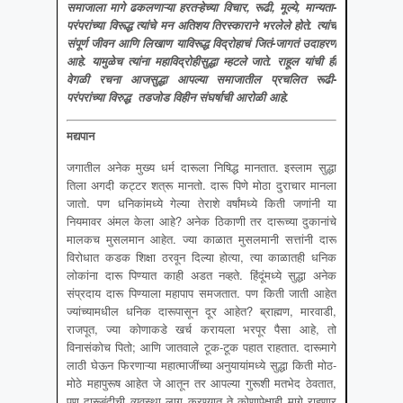
समाजाला मागे ढकलणाऱ्या हरतऱ्हेच्या विचार
, रूढी, मूल्ये, मान्यता-
परंपरांच्या विरूद्ध त्यांचे मन अतिशय तिरस्काराने भरलेले होते. त्यांचं
संपूर्ण जीवन आणि लिखाण याविरूद्ध विद्रोहाचं जितं-जागतं उदाहरण
आहे. यामुळेच त्यांना महाविद्रोहीसुद्धा म्हटले जाते. राहूल यांची ही
वेगळी रचना आजसुद्धा आपल्या समाजातील प्रचलित रूढी-
परंपरांच्या विरुद्ध तडजोड विहीन संघर्षाची आरोळी आहे.
मद्यपान
जगातील अनेक मुख्य धर्म दारूला निषिद्ध मानतात. इस्लाम सुद्धा
तिला अगदी कट्टर शत्रू मानतो. दारू पिणे मोठा दुराचार मानला
जातो. पण धनिकांमध्ये गेल्या तेराशे वर्षांमध्ये किती जणांनी या
नियमावर अंमल केला आहे? अनेक ठिकाणी तर दारूच्या दुकानांचे
मालकच मुसलमान आहेत. ज्या काळात मुसलमानी सत्तांनी दारू
विरोधात कडक शिक्षा ठरवून दिल्या होत्या, त्या काळातही धनिक
लोकांना दारू पिण्यात काही अडत नव्हते. हिंदूंमध्ये सुद्धा अनेक
संप्रदाय दारू पिण्याला महापाप समजतात. पण किती जाती आहेत
ज्यांच्यामधील धनिक दारूपासून दूर आहेत? ब्राह्मण, मारवाडी,
राजपूत, ज्या कोणाकडे खर्च करायला भरपूर पैसा आहे, तो
विनासंकोच पितो; आणि जातवाले टूक-टूक पहात राहतात. दारूमागे
लाठी घेऊन फिरणाऱ्या महात्माजींच्या अनुयायांमध्ये सुद्धा किती मोठ-
मोठे महापुरूष आहेत जे आतून तर आपल्या गुरूशी मतभेद ठेवतात,
पण दारूबंदीची व्यवस्था लागू करण्यात ते कोणापेक्षाही मागे राहणार