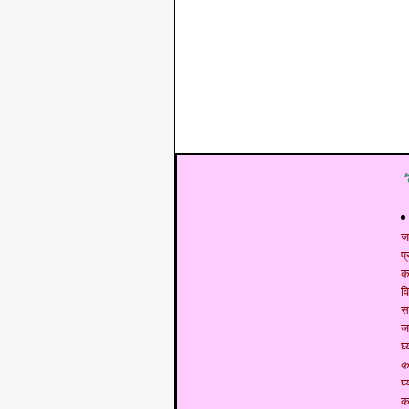
ज
प
क
व
स
ज
घ्
क
घ्
क