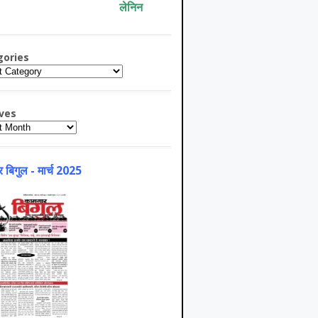
लेनिन
gories
ries
ves
es
 बिगुल - मार्च 2025