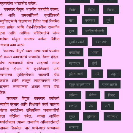
ष्प्रचारांचा भांडाफोड करेल.
‘कामगार बिगुल’ भारतीय क्रांतीचे स्वरूप,
नितेश
निमिष
निश्चय
ार्ग आणि समस्यांविषयी क्रांतिकारी
नेहा
परमेश्वर
पुणे
्युनिस्टांमध्ये चालणाऱ्या विविध चर्चा नियमित
ुपात छापेल आणि देश-विदेशातील राजकीय
पूजा
प्रविण सोनवणे
टना आणि आर्थिक परिस्थितीचे योग्य
िश्लेषण मांडून कामगार वर्गाला शिक्षित
प्रवीण एकडे
बबन ठोके
रण्याचे काम करेल.
‘कामगार बिगुल’ स्वतः अश्या चर्चा चालवेल
भगतसिंह
भाजप
ेणे करून कामगारांचे राजकीय शिक्षण होईल.
सेच त्यांच्यामध्ये योग्य लाइनची समज
महाराष्‍ट्र
मुंबई
िकसित होऊन ते क्रांतिकारी पार्टी
मुकेश त्‍यागी
रवि
राहुल
नवण्याच्या प्रक्रियेमध्ये सहभागी होऊ
कतील आणि त्यातून व्यवहारामध्ये योग्य
राहुल सांकृत्यायन
राहुल साबळे
ाइनच्या सत्यापानचा आधार तयार होऊ
केल.
ललिता
लेनिन
विराट
‘कामगार बिगुल’ कामगार वर्गामध्ये
ाजकीय प्रचार आणि शिक्षणाचे कार्य चालवत
शशांक
संघ
सनी
र्वहारा क्रांतीच्या ऐतिहासिक जबाबदारीशी
्याला परिचित करेल, त्याला आर्थिक
सुरज
सुस्मित
सोमनाथ
ंघर्षांसोबतच त्याच्या राजकीय अधिकारांसाठी
स्वप्नजा
ढायला शिकवेल, चार आणे-आठ आण्याच्या