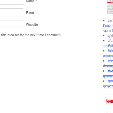
Name
*
E-mail
*
एस.स
Website
निकाल ज
चालना दे
this browser for the next time I comment.
क्र
कोलक
रत्नागिर
सिने
कामकऱ्य
कोट
खेळापास
गो–र
मुस्लिमा
उजव्
प्रचाराच
हिन्‍