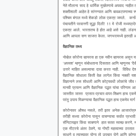
नेते मौलाना साद हे धार्मिक मूर्खपणाचे अपवाद नाहीत 
शक्तीशाली आहेत हे सांगण्यात आणि बावळटपणाच्या स्
पश्चिम बंगाल मध्ये शेकडो लोक एकत्र जमले. कर्ना
पंचायतीने परवानगी सुद्धा दिली! 11 मे रोजी मध्यप्रद
एकत्र आले. भारतातच हे होत आहे असे नाही. लंडनमध
आणि आपला सण साजरा केला. जगभरामध्ये इतरही अनेक
वैज्ञानिक तथ्य
नोव्हेल कोरोना व्हायरस हा एक नवीन व्हायरस असून
‘अपयश’ म्हणून संबोधताना दिसतात आणि म्हणूनच ‘दैवी’
उत्तरे माहित असल्याचा दावा करत नाही. विविध देश
वैज्ञानिक शोधाला किती वेळ लागेल किंवा नक्की 
विज्ञानाने लस शोधली आणि कोट्यवधी लोकांचे जीव वा
मानवी प्रयत्न आणि वैज्ञानिक पद्धत यांचा परिणाम आ
जास्तीत जास्त प्रसार-प्रचार-वापर-शिक्षण हाच एकमे
परंतु उपाय मिळण्याचा वैज्ञानिक पद्धत हाच एकमेव मार्ग
कोरोनावर औषध नसले, तरी इतर अनेक आजारांप्रमा
तरीही सध्या कोरोना पासून वाचण्याचा सर्वात प्रभावी म
सॅनिटायझर किंवा साबणाने हात सतत स्वच्छ करणे, मास्
एक मीटरचे अंतर ठेवणे, या गोष्टी महत्वाच्या ठरतात
साधणे व त्याच्यावर योग्य तो उपचार घेणे आणि कोणत्