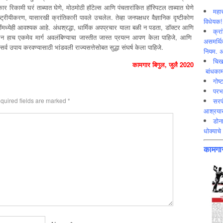
कार रिकामी घरं ताब्यात घेणे, मोठमोठी हॉटेल्स आणि पंचतारांकित हॉस्पिटल ताब्यात घेणे
महार
्ट्रीयीकरण, यासारखी क्रांतिकारी पावले उचलेल. तेव्हा जनपक्षधर वैज्ञानिक दृष्टीकोण
विधेयक!
ध्येही आवश्यक आहे. अंधश्रद्धा, धार्मिक अपप्रचार याला बळी न पडता, डॉक्टर आणि
क्रा
पालन हाच एकमेव मार्ग अवलंबिण्याचा जास्तीत जास्त प्रयत्न आपण केला पाहिजे, आणि
असमर्थित
 सर्व उपाय करवण्यासाठी भांडवली राज्यसत्तेसोबत सुद्धा संघर्ष केला पाहिजे.
नियम. अ
चिख
कामगार बिगुल, जुलै 2020
बांधकाम
गोष्
परभ
quired fields are marked
*
सरप
आश्रयाख
डोना
धोक्याचे 
कामगार