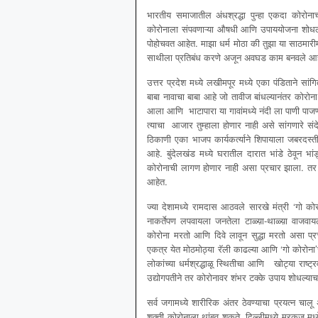
भारतीय समाजातील अंधश्रद्धा पुन्हा एकदा कोरोनाच्
कोरोनाला संपवणाऱ्या औषधी आणि उपाययोजना शोधल्या 
पोहोचवत आहेत. माझा धर्म मोठा की तुझा या साठमारीमध्
साथीला प्रतिबंध करणे अजून अवघड काम बनवले आह
उत्तर प्रदेश मध्ये लखीमपूर मध्ये एका पंडिताने स
बाबा नावाचा बाबा आहे जो तावीज बांधल्यानंतर कोरो
आला आणि भाटापारा या गावांमध्ये नंदी ला पाणी पाजण
त्याचा आजार तुम्हाला होणार नाही असे सांगणारे स
ठिकाणी एका भाजप कार्यकर्त्याने शिपायाला जबरदस्त
आहे. बुंदेलखंड मध्ये घरातील दारात भांडे ठेवून भां
कोरोनाची लागण होणार नाही असा प्रचार झाला. तर र
आहेत.
ज्या देशामध्ये रामदास आठवले सारखे मंत्री ‘गो कोर
नाकर्तेपण लपवायला जनतेला टाळ्य़ा-थाळ्य़ा वाजवाय
कोरोना मरतो आणि दिवे लावून सुद्धा मरतो असा प्
एकत्र येत मोठमोठ्या रॅली काढल्या आणि ‘गो कोरोना’च्
लोकांच्या धर्मश्रद्धाळू स्थितीचा आणि खोट्या राष्ट्
उद्योगपतीने तर कोरोनावर शंभर टक्के उपाय शोधल्या
सर्व जगामध्ये शारीरिक अंतर ठेवण्याचा प्रयत्न चालू
शक्ती कोरोनाला थांबवू शकते. दिल्लीमध्ये मरकज मध्य