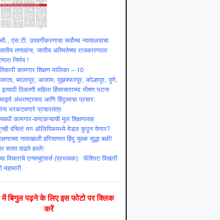
ी., एस.टी. उपवर्गीकरणाचा सर्वोच्च न्यायालयाचा
ातीय तणावांना, जातीय अस्मितेच्या राजकारणाला
णारा निर्णय !
ांतिकारी कामगार शिक्षण मालिका – 10
ाता, बदलापूर, आसाम, मुझफ्फरपूर, कोल्हापूर, पुणे,
ी इत्यादी ठिकाणी महिला हिंसाचाराच्या भीषण घटना
माद्वारे अंधराष्ट्रवाद आणि हिंदुत्वाचा प्रचार:
ांना भरकटवणारे प्रचारतंत्र
्यवधी कामगार-कष्टकऱ्याची मुलं शिक्षणासह
ूनही वंचित! मग ऑलिपिकमध्ये मेडल कुठून येणार?
क्षणाच्या नावाखाली हरियाणात हिंदू युवक सुद्धा बळी!
ंवर सतत वाढते हल्ले!
या विचाराचे एन्फ्ल्युएंसर्स (प्रभावक): फॅशिस्ट विखारी
ी महामारी
दी में बिगुल पढ़ने के लिए इस फोटो पर क्लिक
करें