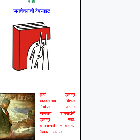
पाहा
जनचेतनाची वेबसाइट
बुर्झ्वा वृत्तपत्रे
भांडवलाच्या विशाल
ढिगांच्या बळावर
चालतात, कामगारांची
वृत्तपत्रे स्वत:
कामगारांनी गोळा केलेल्या
पैशावर चालतात.