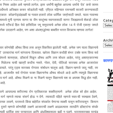
तर नियम आहेत असे म्हणावे लागेल. इतर धर्मांनी बहुतेक आपल्या धर्माचे ‘देव’ कसे जास्त
पर्धेमध्ये अजिबात कसर सोडलेली नाही. एप्रिल महिन्यात रामनवमी साजरी करण्यासाठी
टकात कोळगोड्डंहळ्ळी या गावात हजारो लोक धार्मिक जत्रेसाठी जमले. याला गावाच्या
ेशामध्ये मुनी प्रणाम सागर या जैन साधूंच्या स्वागतासाठी सागर जिल्ह्यामध्ये शेकडो लोक
Cate
्ये स्टॅंफर्ड हिल येथे हासिदिक ज्यू समुदायाचे अनेक लोक 14 मे रोजी एकत्र जमले
Catego
 उदाहरणे आहेत, पण अशा अंधश्रद्धांच्या बाबतीत भारत विरळाच म्हणावा लागेल!
Archi
Archiv
 यावर कोणतेही औषध किंवा लस अजून विकसित झालेली नाही. अनेक जण याला विज्ञानाचे
 उपचारांचा मार्ग सांगताना दिसतात. खरेतर विज्ञान कधीही शंभर टक्के सत्य किंवा सर्व
ांमध्ये शास्त्रज्ञ, डॉक्टर्स मिळून औषध आणि लस शोधत आहेत, परंतु अशाप्रकारच्या
कामगार
यश मिळेलच याची खात्री कधीच नसते. गोवर, देवी, पोलिओ सारख्या अनेक आजारांवर
चले. परंतु एड्स सारख्या रोगावर संशोधन चालूच आहे. विज्ञान म्हणजे जादू नाही, तर
हे. आजपर्यंत सर्व रोगांवर फक्त विज्ञानानेच औषध शोधले आहे आणि त्यामुळे विज्ञानाचा
व मार्ग आहे. औषध मिळणे वा ना मिळणे यातून विज्ञानाचे यश वा अपयश सिद्ध होत नाही.
 आहे.
णे आपापल्या शरीराच्या रोग प्रतिकारक शक्तीप्रमाणे अनेक लोक बरे होत आहेत.
ार्ग म्हणजे त्याचा संसर्ग होऊ न देणे. त्यासाठी पहिले म्हणजे स्वतःची स्वच्छता ठेवणे,
क लावणे, घरामध्ये किंवा बाहेरील संपर्कात येणाऱ्या व्यक्ती पासून शरीरापासून किमान
 दुसरे म्हणजे कोणतीही लक्षणे आजाराची लक्षणे आढळल्यास तातडीने डॉक्टरांना संपर्क
याही धार्मिक दुष्ट प्रचाराला आणि अंधविश्वासाला बळी न पडणे. भारतासारख्या प्रचंड