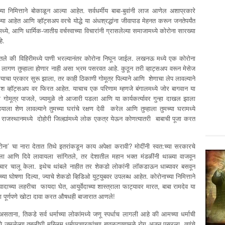
या निमित्ताने बोकाळून आल्या आहेत. सर्वधर्मीय बाबा-बुवांनी लाज आणेल अशाप्रकारे
आहेत आणि व्हॉट्सअप वरचे योद्धे या अंधश्रद्धांना जीवापाड मेहनत करून जनतेपर्यंत
ये, आणि धार्मिक-जातीय़ वर्चस्वाच्या विचारांनी ग्रासलेल्या समाजामध्ये कोरोना सारख्या
े.
ांगितले की विहिरीमध्ये पाणी भरल्यानंतर कोरोना निघून जाईल. लखनऊ मध्ये एक कोरोना
ना लागण तुम्हाला होणार नाही असा भ्रम पसरवत आहे. कुठून तरी व्हाट्सअप वरून मेसेज
्याचा प्रकार सुरू झाला, तर काही ठिकाणी गोमूत्र पिल्याने आणि शेणाचा लेप लावल्याने
ंदेश व्हॉट्सअप वर फिरत आहेत. याचाच एक परिणाम म्हणजे बंगालमध्ये जोर बागवान या
ी गोमूत्र पाजले, ज्यामुळे तो आजारी पडला आणि या कार्यकर्त्यावर गुन्हा दाखल झाला
ड्याला शेण लावल्याने तुमच्या घरांचे रक्षण देवी करेल आणि तुम्हाला तुमच्या घरामध्ये
ाजस्थानमध्ये दोहोरी जिल्ह्यांमध्ये लोक एकत्र येऊन कोणत्यातरी बाबाची पूजा करत
ोना’ चा नारा देतात तिथे इतरांकडून काय अपेक्षा करावी? मोदींनी स्वत:च्या सरकारचे
ला आणि दिवे लावायला सांगितले, तर देशातील महान भक्त मंडळींनी थाळ्या वाजवून
रचार चालू केला. इथेच थांबले नाहीत तर शेकडो लोकांनी लॉकडाऊन धाब्यावर बसवून
या घोषणा दिल्या, ज्याचे शेकडो व्हिडिओ युट्युबवर उपलब्ध आहेत. कोरोनाच्या निमित्ताने
रवादाच्या लहरीचा फायदा घेत, आयुर्वेदाच्या शास्त्राला फाट्यावर मारत, बाबा रामदेव या
चा पूर्णपणे खोटा दावा करत औषधही बाजारात आणले!
 असताना, तिकडे सर्व धर्माच्या लोकांमध्ये जणू स्पर्धाच लागली आहे की आमच्या धर्माची
े जमलेल्या तबलीघी मुस्लिम धर्मप्रचारकांच्या बावळटपणामुळे रोग अजून पसरला. त्यांचे