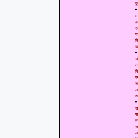
दु
म
कम
र
घ
व
क
ज
त
व
ब
श
ल
श
र
स
त
स
ल