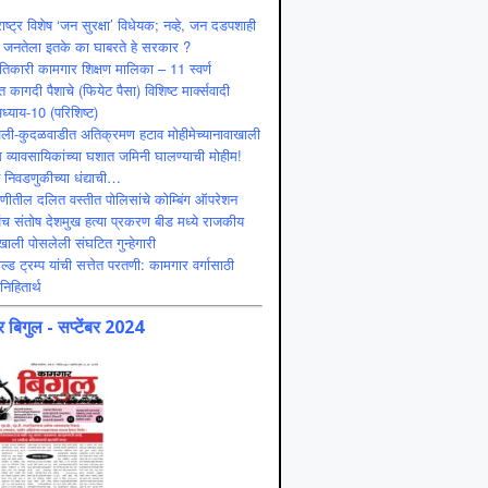
ाष्ट्र विशेष ‘जन सुरक्षा’ विधेयक; नव्हे, जन दडपशाही
 जनतेला इतके का घाबरते हे सरकार ?
ंतिकारी कामगार शिक्षण मालिका – 11 स्वर्ण
 कागदी पैशाचे (फियेट पैसा) विशिष्ट मार्क्सवादी
ध्याय-10 (परिशिष्ट)
ली-कुदळवाडीत अतिक्रमण हटाव मोहीमेच्यानावाखाली
 व्यावसायिकांच्या घशात जमिनी घालण्याची मोहीम!
ट निवडणुकीच्या धंद्याची…
णीतील दलित वस्तीत पोलिसांचे कोम्बिंग ऑपरेशन
ंच संतोष देशमुख हत्या प्रकरण बीड मध्ये राजकीय
ाली पोसलेली संघटित गुन्हेगारी
ल्ड ट्रम्प यांची सत्तेत परतणी: कामगार वर्गासाठी
निहितार्थ
 बिगुल - सप्टेंबर 2024