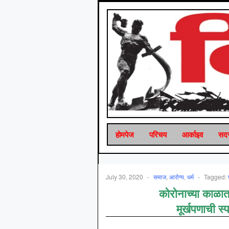
होमपेज
परिचय
आर्काइव
सदस
July 30, 2020
-
समाज
,
आरोग्‍य
,
धर्म
-
Tagged:
कोरोनाच्या काळा
मूर्खपणाची स्