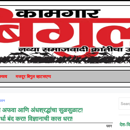
्यत्व
मजदूर बिगुल व्‍हाटसएप्‍प
पवन
त अफवा आणि अंधश्रद्धांचा सुळसुळाट!
पर्धा बंद करा! विज्ञानाची कास धरा!
देश-व
पवन