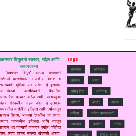
‘कामगार बिगुल’चे स्वरूप, उद्देश आणि
Tags
जबाबदाऱ्या
अभिजित
अभिजीत
‘कामगार बिगुल’ व्यापक कष्टकरी
नतेमध्ये क्रांतिकारी राजकीय शिक्षक व
अभिनव
अमन
्रचारकाची भूमिका पार पाडेल. हे वृत्तपत्र
ामगारांमध्ये क्रांतिकारी वैज्ञानिक
अमित शिंदे
अविनाश
िचारधारेचा प्रचार करेल आणि खऱ्याखुऱ्या
अश्विनी
आनंद
आशय
र्वहारा संस्कृतीचा वाहक बनेल. हे वृत्तपत्र
गभरातील क्रांतींचा इतिहास आणि त्यांच्यातून
कविता
कविता कृष्णपल्लवी
यावयाचे शिक्षण, आपल्या देशातील वर्ग संघर्ष,
ामगार चळवळीचा इतिहास आणि त्यातून
जयवर्धन
नवमीत
नागेश
यावयाचे धडे यांच्याशी कामगार वर्गाला परिचित
रेल. त्याच बरोबर समस्त भांडवली अफवा-
नारायण खराडे
निखिल एकडे