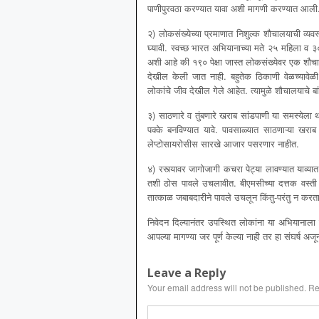
पाणीपुरवठा करण्यात यावा अशी मागणी करण्यात आली
२) लोकसंख्येच्या प्रमाणात निशुल्क शौचालयाची व्
घ्यावी. स्वच्छ भारत अभियानाच्या मते २५ महिला व 
अशी आहे की १९० पेक्षा जास्त लोकसंख्येवर एक शौचा
देखील केली जात नाही. बहुतेक ठिकाणी वेळच्यावेळी
लोकांचे जीव देखील गेले आहेत. त्यामुळे शौचालयाचे बा
३) साठणारे व तुंबणारे खराब सांडपाणी या समस्येला था
पक्के बनविण्यात यावे. पावसाळ्यात साठणाऱ्या खराब 
लेप्टोसायरोसीस सारखे आजार पसरणार नाहीत.
४) रस्त्यावर जागोजागी कचरा पेट्या लावण्यात याव्यात
तशी ठोस पावले उचलावीत. बीएमसीच्या दत्तक वस्ती 
तात्काळ जबाबदारीने पावले उचलून किंतु-परंतु न कर
निवेदन दिल्यानंतर उपस्थित लोकांना या अभियानाला प
आपल्या मागण्या जर पूर्ण केल्या नाही तर हा संघर्ष 
Leave a Reply
Your email address will not be published.
Re