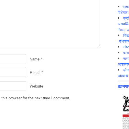
महार
विधेयक!
क्रा
असमर्थित
नियम. अ
चिख
बांधकाम
गोष्
परभ
सरप
Name
*
आश्रयाख
डोना
E-mail
*
धोक्याचे 
Website
कामगार
this browser for the next time I comment.