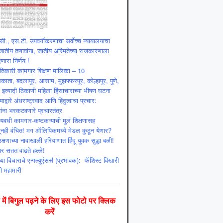
ी., एस.टी. उपवर्गीकरणाचा सर्वोच्च न्यायालयाचा
ातीय तणावांना, जातीय अस्मितेच्या राजकारणाला
णारा निर्णय !
ांतिकारी कामगार शिक्षण मालिका – 10
ाता, बदलापूर, आसाम, मुझफ्फरपूर, कोल्हापूर, पुणे,
ी इत्यादी ठिकाणी महिला हिंसाचाराच्या भीषण घटना
माद्वारे अंधराष्ट्रवाद आणि हिंदुत्वाचा प्रचार:
ांना भरकटवणारे प्रचारतंत्र
्यवधी कामगार-कष्टकऱ्याची मुलं शिक्षणासह
ूनही वंचित! मग ऑलिपिकमध्ये मेडल कुठून येणार?
क्षणाच्या नावाखाली हरियाणात हिंदू युवक सुद्धा बळी!
ंवर सतत वाढते हल्ले!
या विचाराचे एन्फ्ल्युएंसर्स (प्रभावक): फॅशिस्ट विखारी
ी महामारी
दी में बिगुल पढ़ने के लिए इस फोटो पर क्लिक
करें