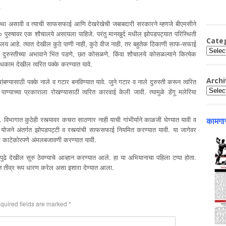
.
यवस्था असावी व त्याची साफसफाई आणि देखरेखेची जबाबदारी सरकारने म्हणजे बीएमसीने
३० पुरुषावर एक शौचालये असायला पाहिजे. परंतु मानखुर्द मधील झोपडपट्यात परिस्थिती
Cate
लय आहे. त्यात देखील कुठे पाणी नाही, कुठे वीज नाही, तर बहुतेक ठिकाणी साफ-सफाई
Catego
 दुरुस्तीच्या अभावाने भिंत पडणे, छत कोसळणे, किंवा शौचालये कोसळल्याने कित्येक
ंधकाम देखील त्वरित पक्के करण्यात यावे.
Archi
ंबण्यासाठी पक्के नाले व गटार बनविण्यात यावे. जुने गटार व नाले दुरुस्ती करून त्वरित
Archiv
पाण्याच्या प्रकाराला रोखण्यासाठी त्वरित कारवाई केली जावी. त्यामुळे डेंगू मलेरिया
. विभागात कुठेही रस्त्यावर कचरा साठणार नाही याची गांभीर्याने काळजी घेण्यात यावी व
कामगार
योजने अंतर्गत झोपडपट्टी व रस्त्यांची साफसफाई नियमित करण्यात यावी. या जागेवर
ता काटेकोरपणे अंमलबजावणी करण्यात यावी.
ुढे देखील सुरु ठेवण्याचे आव्हान करण्यात आले. हा या अभियानाचा पहिला टप्पा होता.
अजून तीव्र रूप धारण करेल असा इशारा देण्यात आला.
quired fields are marked
*