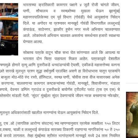
भारताच्या क्रांतिकारी कामगार पक्षाने ४ जुलै रोजी चांगले जीवन,
पाणी, शौचालय व स्वच्छतेच्या मुद्याला घेऊन बृहन्मुंबई
महानगरपालिकेच्या एम पूर्व विभाग (गोवंडी) येथे आयुक्तांना निवेदन
दिले. या अगोदर या प्रश्नावर मानखुर्द गोवंडी विभागातील लल्लुभाई
कंपाऊंड, साठेनगर, झाकीर हुसेन नगर मध्ये अभियान चालवण्यात
आले. लोकांमध्ये अभियान चालवत असतांना समर्थनात हजारो स्वाक्षऱ्या
घेण्यात आल्या.
सोबतच पत्रके वाटून चौक सभा घेत सांगण्यात आले कि आपल्या या
भारतात दोन चित्र पाहायला मिळत आहेत. पत्रकाद्वारे देशातील
षणामुळे होणारे मृत्यू आणि दुसरीकडे धनदांडग्यांची ऐयाशी, एकीकडे महासत्तेच्या वल्गना
रखे मुलभूत प्रश्न सुद्धा वर्षानुवर्षे प्रलंबित असणे हा विरोधाभास यातून प्रकर्षाने
 बाजूला मोठ-मोठे रुंद रस्ते, हॉस्पिटल, स्वच्छ पाणी, चोवीस तास वीज यासारख्या अनेक
रणाऱ्या, चालवणाऱ्या कामगार कष्टकऱ्यांच्या गोवंडी, मानखुर्द, शिवाजीनगर, मंडाला
रदूषणाचे, देवनार डम्पिंग ग्राउंड व दुसरीकडे बायोगॅस ट्रीटमेंट प्लांट (एस एम एस) चे
मोर मांडली गेली. ‘सुंदर’ मुंबईला सुंदर ठेवणाऱ्यांचे जीवन नरक बनवणाऱ्या नफेखोर,
 मूलभूत अधिकारांसाठी खालील मागण्यांना घेऊन आयुक्तांना निवेदन दिले.
ल्यू. एच .ओ (जागतिक आरोग्य संघटना) च्या म्हणण्यानुसार प्रत्येक व्यक्तीला १५० लिटर
्या,वस्त्या, चाळी व लल्लुभाई कंपाऊंड सारख्या ठिकाणी राहणाऱ्या नागरिकांना ५० ते २५०
र्च करावे लागतात. तेव्हा मुंबईच्या श्रीमंत भागांप्रमाणे मानखुर्द मध्ये 24 तास नियमित