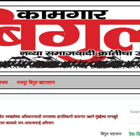
्यत्व
मजदूर बिगुल व्‍हाटसएप्‍प
तील
स्वच्छतेच्या
अधिकारासाठी
भारताच्या
क्रांतिकारी
कामगार
पक्षाने
मुंबईच्या
मानखुर्द
ागात
चालवले
जन
–
साफसफाई
अभियान
बिगुल
पत्रकार
देश-व