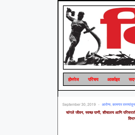
होमपेज
परिचय
आर्काइव
सदस
September 30, 2019
-
आरोग्‍य
,
कामगार वस्‍त्‍यांतून
चांगले
जीवन
,
स्वच्छ
पाणी
,
शौचालय
आणि
परिसरा
विभ