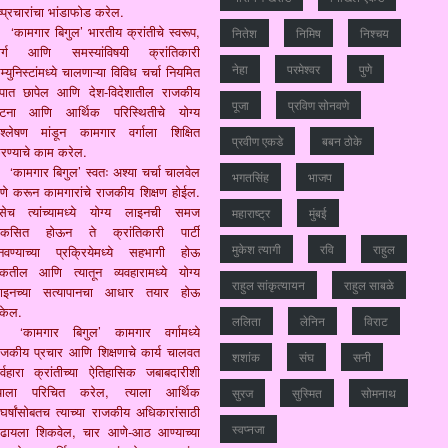
ष्प्रचारांचा भांडाफोड करेल.
‘कामगार बिगुल’ भारतीय क्रांतीचे स्वरूप,
नितेश
निमिष
निश्चय
ार्ग आणि समस्यांविषयी क्रांतिकारी
नेहा
परमेश्वर
पुणे
्युनिस्टांमध्ये चालणाऱ्या विविध चर्चा नियमित
ुपात छापेल आणि देश-विदेशातील राजकीय
पूजा
प्रविण सोनवणे
टना आणि आर्थिक परिस्थितीचे योग्य
िश्लेषण मांडून कामगार वर्गाला शिक्षित
प्रवीण एकडे
बबन ठोके
रण्याचे काम करेल.
‘कामगार बिगुल’ स्वतः अश्या चर्चा चालवेल
भगतसिंह
भाजप
ेणे करून कामगारांचे राजकीय शिक्षण होईल.
सेच त्यांच्यामध्ये योग्य लाइनची समज
महाराष्‍ट्र
मुंबई
िकसित होऊन ते क्रांतिकारी पार्टी
मुकेश त्‍यागी
रवि
राहुल
नवण्याच्या प्रक्रियेमध्ये सहभागी होऊ
कतील आणि त्यातून व्यवहारामध्ये योग्य
राहुल सांकृत्यायन
राहुल साबळे
ाइनच्या सत्यापानचा आधार तयार होऊ
केल.
ललिता
लेनिन
विराट
‘कामगार बिगुल’ कामगार वर्गामध्ये
ाजकीय प्रचार आणि शिक्षणाचे कार्य चालवत
शशांक
संघ
सनी
र्वहारा क्रांतीच्या ऐतिहासिक जबाबदारीशी
्याला परिचित करेल, त्याला आर्थिक
सुरज
सुस्मित
सोमनाथ
ंघर्षांसोबतच त्याच्या राजकीय अधिकारांसाठी
स्वप्नजा
ढायला शिकवेल, चार आणे-आठ आण्याच्या