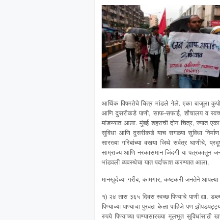
आर्थिक विषमतेचे चित्र मांडले गेले. एका बाजूला कुपो
आणि दुसरीकडे पाणी, साफ-सफाई, शौचालय व स्वच्छते सा
मांडण्यात आला. मुंबई शहराची दोन चित्र, ज्यात एका
सुविधा आणि दुसरीकडे याच सगळ्या सुविधा निर्माण क
सारख्या गरिबांच्या वस्त्या जिथे सर्वत्र घाणीचे, प्
साम्राज्य आणि नरकासमान जिंदगी या पत्रकातून जनतेस
भांडवली व्यवस्थेचा यात पर्दाफाश करण्यात आला.
मानखुर्दच्या गरीब, कामगार, कष्टकरी जनतेने आपल्या
१) २४ तास ३६५ दिवस स्वच्छ पिण्याचे पाणी द्या. डब्
पिण्याच्या पाण्याचा पुरवठा केला पाहिजे पण झोपडपट्ट
रुपये पिण्याच्या पाण्यासारख्या मूलभूत सुविधांसाठी ख