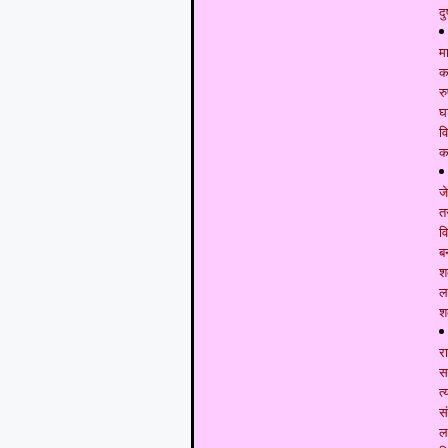
दु
म
कम
र
घ
व
क
ज
त
व
ब
श
ल
श
र
स
त
स
ल