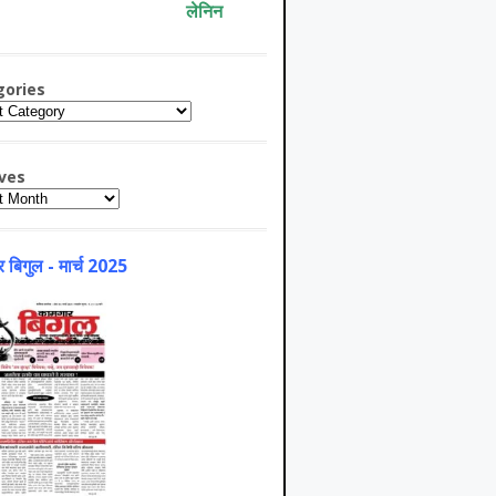
लेनिन
gories
ries
ves
es
 बिगुल - मार्च 2025