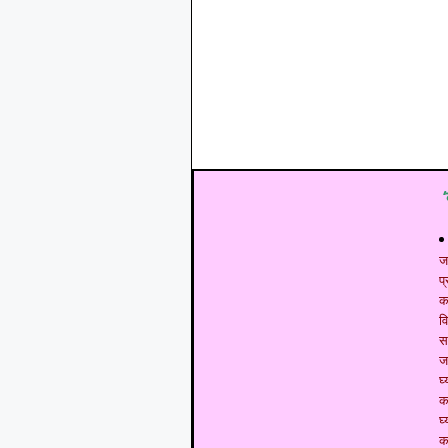
ज
प
क
व
स
ज
घ्
क
घ्
क