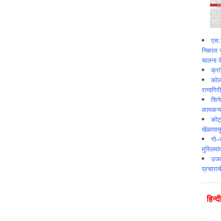
एस.स
निकाल ज
चालना दे
क्र
कोलक
रत्नागिर
सिने
कामकऱ्य
कोट
खेळापास
गो–र
मुस्लिमा
उजव्
प्रचाराच
हिन्‍