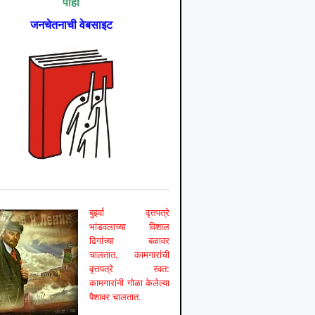
पाहा
जनचेतनाची वेबसाइट
बुर्झ्वा वृत्तपत्रे
भांडवलाच्या विशाल
ढिगांच्या बळावर
चालतात, कामगारांची
वृत्तपत्रे स्वत:
कामगारांनी गोळा केलेल्या
पैशावर चालतात.