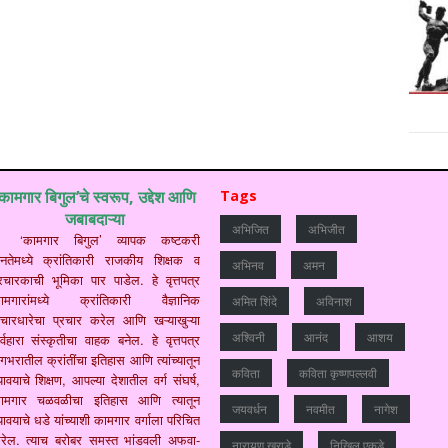
‘कामगार बिगुल’चे स्वरूप, उद्देश आणि
Tags
जबाबदाऱ्या
अभिजित
अभिजीत
‘कामगार बिगुल’ व्यापक कष्टकरी
नतेमध्ये क्रांतिकारी राजकीय शिक्षक व
अभिनव
अमन
्रचारकाची भूमिका पार पाडेल. हे वृत्तपत्र
ामगारांमध्ये क्रांतिकारी वैज्ञानिक
अमित शिंदे
अविनाश
िचारधारेचा प्रचार करेल आणि खऱ्याखुऱ्या
अश्विनी
आनंद
आशय
र्वहारा संस्कृतीचा वाहक बनेल. हे वृत्तपत्र
गभरातील क्रांतींचा इतिहास आणि त्यांच्यातून
कविता
कविता कृष्णपल्लवी
यावयाचे शिक्षण, आपल्या देशातील वर्ग संघर्ष,
ामगार चळवळीचा इतिहास आणि त्यातून
जयवर्धन
नवमीत
नागेश
यावयाचे धडे यांच्याशी कामगार वर्गाला परिचित
रेल. त्याच बरोबर समस्त भांडवली अफवा-
नारायण खराडे
निखिल एकडे