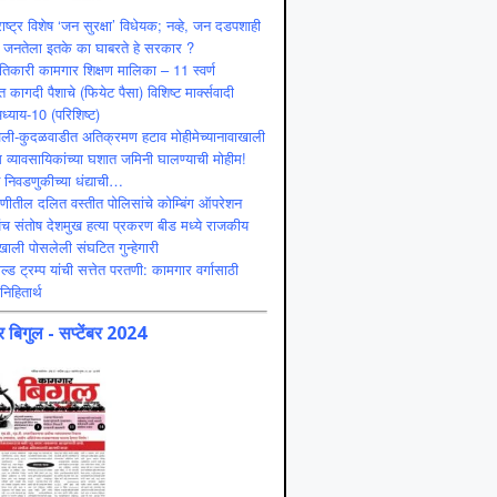
ाष्ट्र विशेष ‘जन सुरक्षा’ विधेयक; नव्हे, जन दडपशाही
 जनतेला इतके का घाबरते हे सरकार ?
ंतिकारी कामगार शिक्षण मालिका – 11 स्वर्ण
 कागदी पैशाचे (फियेट पैसा) विशिष्ट मार्क्सवादी
ध्याय-10 (परिशिष्ट)
ली-कुदळवाडीत अतिक्रमण हटाव मोहीमेच्यानावाखाली
 व्यावसायिकांच्या घशात जमिनी घालण्याची मोहीम!
ट निवडणुकीच्या धंद्याची…
णीतील दलित वस्तीत पोलिसांचे कोम्बिंग ऑपरेशन
ंच संतोष देशमुख हत्या प्रकरण बीड मध्ये राजकीय
ाली पोसलेली संघटित गुन्हेगारी
ल्ड ट्रम्प यांची सत्तेत परतणी: कामगार वर्गासाठी
निहितार्थ
 बिगुल - सप्टेंबर 2024