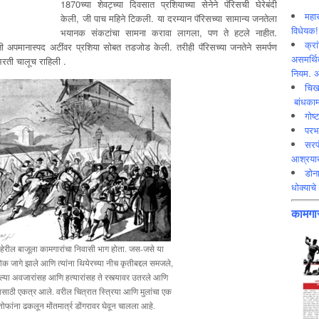
1870च्या शेवट्च्या दिवसात प्रशियाच्या सेनेने पॅरिसची घेरेबंदी
महार
केली, जी पाच महिने टिकली. या दरम्यान पॅरिसच्या सामान्य जनतेला
विधेयक!
भयानक संकटांचा सामना करावा लागला, पण ते हटले नाहीत.
क्रा
नी अपमानास्पद अटींवर प्रशिया सोबत तडजोड केली. तरीही पॅरिसच्या जनतेने समर्पण
असमर्थित
रती चालूच राहिली .
नियम. अ
चिख
बांधकाम
गोष्
परभ
सरप
आश्रयाख
डोना
धोक्याचे 
कामगार
बाहेरील बाजूला कामगारांचा निवासी भाग होता. जस-जसे या
 जागे झाले आणि त्यांना थियेरच्या नीच कृतीबद्दल समजले,
या अवजारांसह आणि हत्यारांसह ते रस्त्यावर उतरले आणि
षणासाठी एकत्र आले. वरील चित्रात स्त्रिया आणि मुलांचा एक
ोफांना ढकलून मोंतमार्त्र डोंगरावर घेवून चालला आहे.