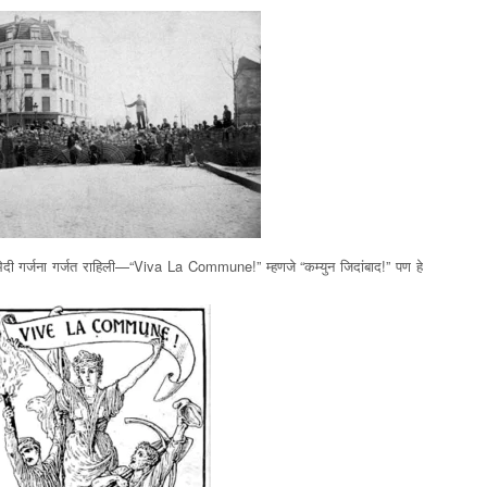
भेदी गर्जना गर्जत राहिली—“Viva La Commune!” म्हणजे “कम्युन जिदांबाद!” पण हे