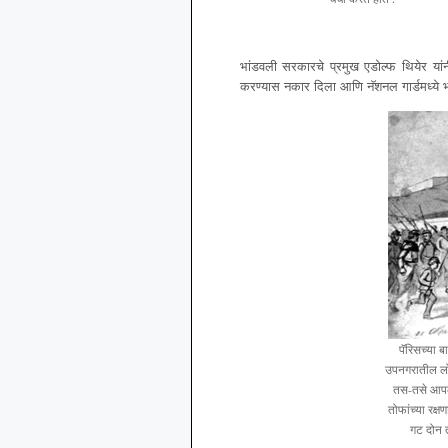
भांडवली सरकारचे प्रमुख एडोल्फ थियेर यां
करण्यास नकार दिला आणि नॅशनल गार्डमध्ये भ
पॅरिसच्या 
उपनगरातील लोक
तस-तसे आपल्
तोफांच्या रक्
गट दोन त