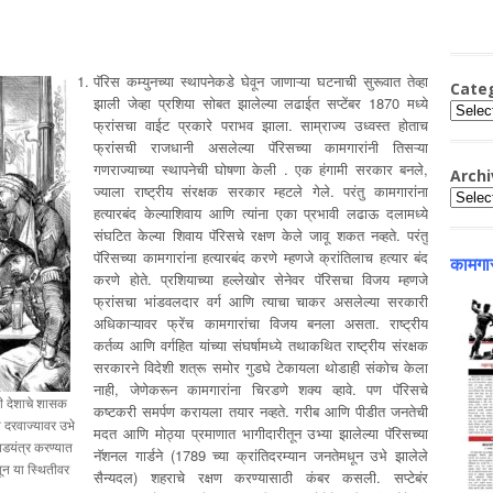
पॅरिस कम्युनच्या स्थापनेकडे घेवून जाणाऱ्या घटनाची सुरूवात तेव्हा
Cate
झाली जेव्हा प्रशिया सोबत झालेल्या लढाईत सप्टेंबर 1870 मध्ये
Catego
फ्रांसचा वाईट प्रकारे पराभव झाला. साम्राज्य उध्वस्त होताच
फ्रांसची राजधानी असलेल्या पॅरिसच्या कामगारांनी तिसऱ्या
गणराज्याच्या स्थापनेची घोषणा केली . एक हंगामी सरकार बनले,
Archi
ज्याला राष्ट्रीय संरक्षक सरकार म्हटले गेले. परंतु कामगारांना
Archiv
हत्यारबंद केल्याशिवाय आणि त्यांना एका प्रभावी लढाऊ दलामध्ये
संघटित केल्या शिवाय पॅरिसचे रक्षण केले जावू शकत नव्हते. परंतु
पॅरिसच्या कामगारांना हत्यारबंद करणे म्हणजे क्रांतिलाच हत्यार बंद
कामगार
करणे होते. प्रशियाच्या हल्लेखोर सेनेवर पॅरिसचा विजय म्हणजे
फ्रांसचा भांडवलदार वर्ग आणि त्याचा चाकर असलेल्या सरकारी
अधिकाऱ्यावर फ्रेंच कामगारांचा विजय बनला असता. राष्ट्रीय
कर्तव्य आणि वर्गहित यांच्या संघर्षामध्ये तथाकथित राष्ट्रीय संरक्षक
सरकारने विदेशी शत्रू समोर गुडघे टेकायला थोडाही संकोच केला
नाही, जेणेकरून कामगारांना चिरडणे शक्य व्हावे. पण पॅरिसचे
की देशाचे शासक
कष्टकरी समर्पण करायला तयार नव्हते. गरीब आणि पीडीत जनतेची
य दरवाज्यावर उभे
मदत आणि मोठ्या प्रमाणात भागीदारीतून उभ्या झालेल्या पॅरिसच्या
षडयंत्र करण्यात
नॅशनल गार्डने (1789 च्या क्रांतिदरम्यान जनतेमधून उभे झालेले
वून या स्थितीवर
सैन्यदल) शहराचे रक्षण करण्यासाठी कंबर कसली. सप्टेबंर