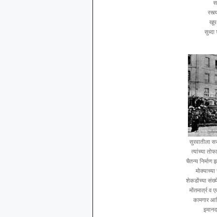
स
रस्त
खूप
सुध्द
सुरवातीला सर
त्यांच्या तो
चैतन्य निर्माण 
मोक्याच्य
शेकडोंच्या संख
मोंतमार्त्र 
कामगार आणि
इमानदा