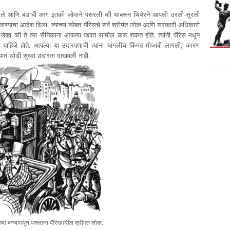
ंड केले आणि बंडाची आग इतकी जोमाने पसरली की घाबरून थियेरने आपली उरली-सुरली
 जाण्याचा आदेश दिला. त्यांच्या सोबत पॅरिसचे सर्व श्रीमंत लोक आणि सरकारी अधिकारी
ले, जेव्हा की ते त्या सैनिकाना आपल्या पक्षात सामील करू शकत होते. त्यांनी पॅरिस मधून
ला पाहिजे होते. आपल्या या उदारपणाची त्यांना चांगलीच किंमत मोजावी लागली, कारण
ण्यात थोडी सुध्दा उदारता दाखवली नाही.
या बग्ग्यांमधून पळताना पॅरिसमधील श्रींमत लोक.