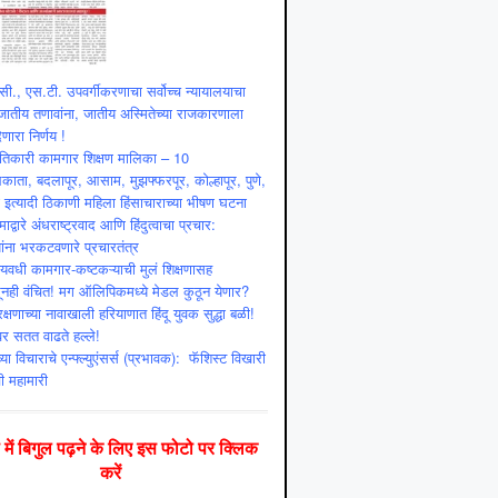
ी., एस.टी. उपवर्गीकरणाचा सर्वोच्च न्यायालयाचा
ातीय तणावांना, जातीय अस्मितेच्या राजकारणाला
णारा निर्णय !
ांतिकारी कामगार शिक्षण मालिका – 10
ाता, बदलापूर, आसाम, मुझफ्फरपूर, कोल्हापूर, पुणे,
ी इत्यादी ठिकाणी महिला हिंसाचाराच्या भीषण घटना
माद्वारे अंधराष्ट्रवाद आणि हिंदुत्वाचा प्रचार:
ांना भरकटवणारे प्रचारतंत्र
्यवधी कामगार-कष्टकऱ्याची मुलं शिक्षणासह
ूनही वंचित! मग ऑलिपिकमध्ये मेडल कुठून येणार?
क्षणाच्या नावाखाली हरियाणात हिंदू युवक सुद्धा बळी!
ंवर सतत वाढते हल्ले!
या विचाराचे एन्फ्ल्युएंसर्स (प्रभावक): फॅशिस्ट विखारी
ी महामारी
दी में बिगुल पढ़ने के लिए इस फोटो पर क्लिक
करें