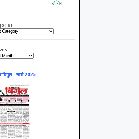
लेनिन
gories
ries
ves
es
 बिगुल - मार्च 2025