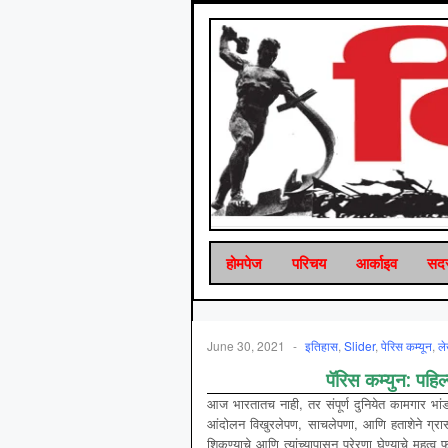
होमपेज
परिचय
आर्काइव
सदस
June 30, 2021
-
इतिहास
,
Slider
,
पेरिस कम्यून
,
ल
पॅरिस
कम्युन
:
पहिल्
आज भारतातच नाही, तर संपूर्ण दुनियेत कामगार भां
आंदोलन विखुरलेपण, साचलेपणा, आणि हताशेने ग्रासले
शिकण्याचे आणि त्यांच्यापासून प्रेरणा घेण्याचे महत्व