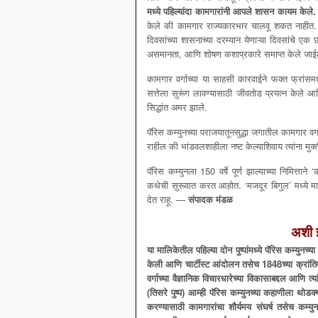
मध्ये
पहिल्यांदा
कामगारांनी
आपले
शासन
कायम
केले
केले की कामगार राज्यकारभार चालवू शकत नाहीत. प
दिवसांच्या शासनाच्या दरम्यान येणाऱ्या दिवसांचे 
असमानता, आणि शोषण कशाप्रकारे समाप्त केले जाईल. 
कामगार वर्गाच्या या साहसी कारवाईने फक्त फ्रांसम
सत्तेला सुरूंग लावण्यासाठी जीवतोड प्रयत्न केले आणि 
सिद्धांत अमर झाले.
पॅरिस कम्युनच्या पराजयातूनसुद्धा जगातील कामगार वर
राहील की भांडवलशाहीला नष्ट केल्याशिवाय त्यांना मुक
पॅरिस कम्युनला 150 वर्षे पूर्ण झाल्याच्या निमित्ता
कथेची सुरूवात करत आहोत. ‘मजदूर बिगुल’ मध्ये मार
देत राहू. —
संपादक मंडळ
अशी
या
मालिकेतील
पहिल्या
दोन
पुष्पांमध्ये
पॅरिस
कम्युनच्या
केली
आणि
चार्टीस्ट
आंदोलन
तसेच
1848
च्या
क्रांत
वर्गाच्या
वैज्ञानिक
विचारधारेच्या
विकासाबद्दल
आणि
त्या
(
तिसरे
पुष्प
)
आम्ही
पॅरिस
कम्युनच्या
कहाणीला
थोडक्
करण्यासाठी
कामगारांचा
शौर्यमय
संघर्ष
तसेच
कम्युन