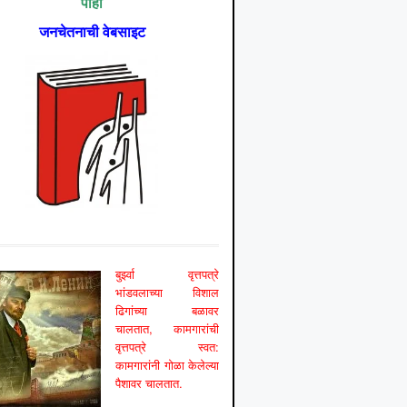
पाहा
जनचेतनाची वेबसाइट
बुर्झ्वा वृत्तपत्रे
भांडवलाच्या विशाल
ढिगांच्या बळावर
चालतात, कामगारांची
वृत्तपत्रे स्वत:
कामगारांनी गोळा केलेल्या
पैशावर चालतात.