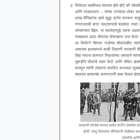
थियेरला व्यवस्थित समजत होते होते की जोपर्यंत पॅ
आणि भांडवलदार – यांच्या राज्याला धोका का
लाख सैनिकांचा खर्च सुद्धा फ्रेंच सरकार 
गणराज्याची सत्ता पलटवण्याचे षडयंत्र रचत ह
थोपवण्यात येईल. या षडयंत्रापुढे एकच अडसर ह
स्वबळावर 400 तोफांचा तोफखाना उभा केला ह
ला थियेरने नॅशनल गार्डच्या तोफांसहीत त्या
अचानक हल्ल्यामध्ये काही ठिकाणी सरकारी सैन
तेंव्हा नाराज कामगार स्त्रियांच्या जमावाने त्य
तुकडीने तोफांचे रक्षण केले आणि चौफेर बात
वाजवून त्यांनी लोकांना संघटित करायला सुरू
शहरावर हत्यारबंद कामगारानी ताबा घेतला होता
सरकारी फौजेचे जनरल क्लोद मार्टीन लेकॉम्ते यांन
होती. परंतु थियेरच्या सैनिकांनी गोळीबा
लोकॉम्ते आण