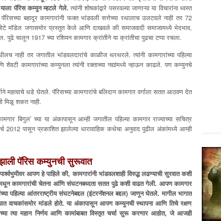
.
याला
पॅरिस
कम्युन
म्हटले
गेले
.
त्यांनी शोषकांद्वारे पसरवल्या जाणाऱ्या या विचारांना ध्वस्त
ॅरिसच्या बहादूर कामगारांनी फक्त भांडवली सत्तेच्या रथालाच उलटवले नाही तर 72
एक छोटे मॉडेल जगासमोर प्रस्तुत केले आणि दाखवले की समाजवादी समाजामध्ये भेदभाव,
पुढे चालून 1917 च्या रशियन कामगार क्रांतीने या क्रांतीचा पुढचा टप्पा रचला.
धीलच नाही तर जगातील भांडवलदारांचे काळीज थरथरले. त्यांनी कामगारांच्या पहिल्या
शेवटी कामगारांच्या कम्युनला त्यांनी रक्ताच्या नद्यांमध्ये न्हाऊन काढले. पण कम्युनचे
्गाने महत्वाचे धडे घेतले. पॅरिसच्या कामगारांचे बलिदान कामगार वर्गाला सतत आठवण देत
्ती मिळू शकत नाही.
ने ‘कामगार बिगुल’ च्या या अंकापासून आम्ही जगातील पहिल्या कामगार राज्याच्या सचित्र
्च 2012 पासून प्रकाशित झालेल्या धारावाहिक कथेचा अनुवाद पुढील अंकांमध्ये आम्ही
झाली
पॅरिस
कम्युनची
सुरूवात
पार्श्वभुमीवर
आपण
हे
पाहिले
की
,
कामगारांनी
भांडवलशाही
विरुद्ध
लढण्याची
सुरवात
कशी
िमधून
कामगारांची
चेतना
आंणि
संघटनबध्दता
सतत
पुढे
कशी
वाढत
गेली
.
आपण
कामगार
ंच्या
पहिल्या
आंतरराष्ट्रीय
संघटनेबद्दल
(
इंटरनॅशनल
बद्दल
)
जाणून
घेतले
.
मागील
भागात
यात
वाचकांसमोर
मांडले
होते
.
या
अंकापासून
आपण
कम्युनची
स्थापना
आणि
तिचे
रक्षण
च्या
त्या
महान
निर्णय
आणि
कामांबाबत
विस्तृत
चर्चा
सुरू
करणार
आहोत
,
जे
आजही