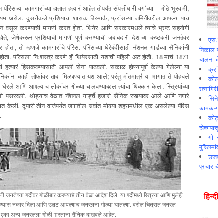
रिसच्या कामगारांच्या हातात हत्यारं आहेत तोपर्यंत संपत्तीधारी वर्गांच्या – मोठे भूस्वामी,
यम असेल. दुसरीकडे प्रशियाचा शासक बिस्मार्क, फ्रांसच्या जमिनीवरील आपल्या पाच
कडून वसूल करण्याची मागणी करत होता. थियेर आणि सरकारमधले त्याचे भ्रष्ट सहयोगी
ोते, जेणेकरून प्रशियाची मागणी पूर्ण करण्याची जबाबदारी देशाच्या कष्टकरी जनतेवर
एस.स
ोता, तो म्हणजे कामगारांचे पॅरिस. पॅरिसच्या घेरेबंदीसाठी नॅशनल गार्डच्या सैनिकांनी
निकाल ज
ोता. पॅरिसला नि:शस्त्र करणे ही थियेरसाठी यशाची पहिली अट होती. 18 मार्च 1871
चालना दे
ची हत्यारं हिसकवण्यासाठी आपली सेना पाठवली. सकाळ होण्यापूर्वी केल्या गेलेल्या या
क्र
िकांना काही तोफांवर ताबा मिळवण्यात यश आले; परंतु मोंतमार्त्र या भागात ते पोहचले
कोलक
ांना घेरले आणि आपल्याच लोकांवर गोळ्या चालवण्याबद्दल त्यांचा धिक्कार केला. स्त्रियांच्या
रत्नागिर
मी पसरवली. थोड्याच वेळात नॅशनल गार्ड्चे हजारो सैनिक रस्त्यावर आले आणि नगारे
सिने
वात केली. दुपारी तीन वाजेपर्यंत जगातील सर्वात मोठ्या शहरामधील एक असलेल्या पॅरिस
कामकऱ्य
.
कोट
खेळापास
गो–र
मुस्लिमा
उजव्
प्रचाराच
ी जनतेच्या गर्दीवर गोळीबार करण्याचे तीन वेळा आदेश दिले. या गर्दीमध्ये स्त्रिया आणि मुलेही
हिन्‍
र करण्यास नकार दिला आणि उलट आपल्याच जनरलना गोळ्या घातल्या. वरील चित्रात जनरल
ि एका अन्य जनरलला गोळी मारताना सैनिक दाखवले आहेत.