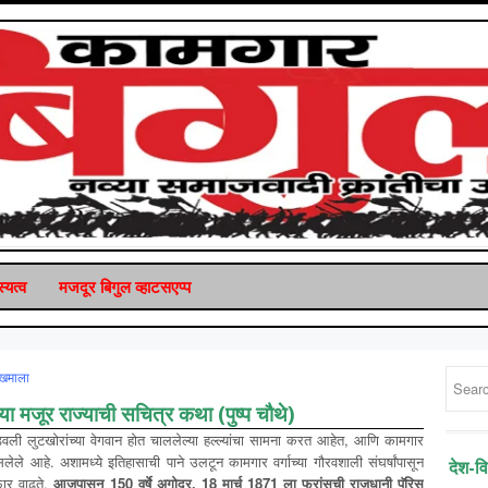
्यत्व
मजदूर बिगुल व्‍हाटसएप्‍प
ेखमाला
या
मजूर
राज्याची
सचित्र
कथा
(
पुष्प
चौथे
)
डवली लुटखोरांच्या वेगवान होत चाललेल्या हल्ल्यांचा सामना करत आहेत, आणि कामगार
ले आहे. अशामध्ये इतिहासाची पाने उलटून कामगार वर्गाच्या गौरवशाली संघर्षांपासून
देश-व
 फार वाढते.
आजपासून
150
वर्षे
अगोदर
, 18
मार्च
1871
ला
फ्रांसची
राजधानी
पॅरिस