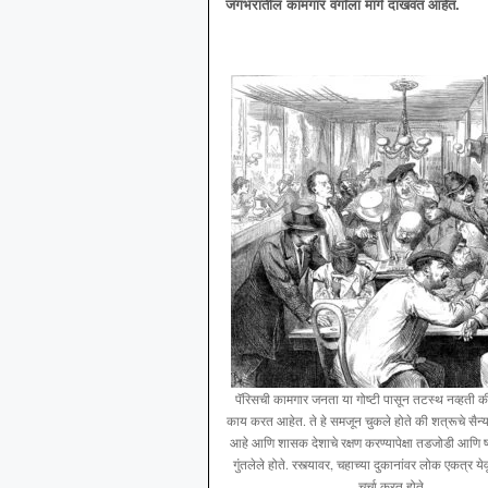
जगभरातील
कामगार
वर्गाला
मार्ग
दाखवत
आहेत
.
पॅरिसची कामगार जनता या गोष्टी पासून तटस्थ नव्हती 
काय करत आहेत. ते हे समजून चुकले होते की शत्रूचे सैन्
आहे आणि शासक देशाचे रक्षण करण्यापेक्षा तडजोडी आणि 
गुंतलेले होते. रस्त्यावर, चहाच्या दुकानांवर लोक एकत्र ये
चर्चा करत होते .