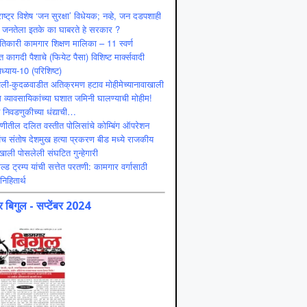
ाष्ट्र विशेष ‘जन सुरक्षा’ विधेयक; नव्हे, जन दडपशाही
 जनतेला इतके का घाबरते हे सरकार ?
ंतिकारी कामगार शिक्षण मालिका – 11 स्वर्ण
 कागदी पैशाचे (फियेट पैसा) विशिष्ट मार्क्सवादी
ध्याय-10 (परिशिष्ट)
ली-कुदळवाडीत अतिक्रमण हटाव मोहीमेच्यानावाखाली
 व्यावसायिकांच्या घशात जमिनी घालण्याची मोहीम!
ट निवडणुकीच्या धंद्याची…
णीतील दलित वस्तीत पोलिसांचे कोम्बिंग ऑपरेशन
ंच संतोष देशमुख हत्या प्रकरण बीड मध्ये राजकीय
ाली पोसलेली संघटित गुन्हेगारी
ल्ड ट्रम्प यांची सत्तेत परतणी: कामगार वर्गासाठी
निहितार्थ
 बिगुल - सप्टेंबर 2024