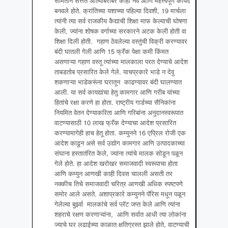
समितीने सत्तेत आल्याबरोबर काही नवे आणि महत्त्वपूर्ण कायदे
बनवले होते. क्रांतिच्या यशाच्या पहिल्या दिवशी, 19 मार्चला
त्यांनी त्या सर्व राजकीय कैद्याची शिक्षा माफ केल्याची घोषणा
केली, ज्यांना शोषक वर्गाच्या सरकारने अटक केली होती वा
शिक्षा दिली होती. गहाण ठेवलेल्या वस्तुंची विक्री करण्यावर
बंदी घातली गेली आणि 15 फ्रॅंक पेक्षा कमी किंमत
असणाऱ्या गहाण वस्तू त्यांच्या मालकाला परत देण्याचे आदेश
ताबडतोब प्रसारित केले गेले. याचप्रकारे भाडे न देवू
शकणाऱ्या भाडेकरूंना घरातून काढण्यावर बंदी घालण्यात
आली. या सर्व कायद्यांचा हेतु कामगार आणि गरीब यांच्या
हितांचे रक्षा करणे हा होता. राष्ट्रीय गार्डच्या सैनिकांना
नियमित वेतन देण्याकरिता आणि गरिबांना अनुदानस्वरूपात
वाटण्यासाठी 10 लाख फ्रॅंक देण्याचा आदेश प्रसारित
करण्यामागेही हाच हेतू होता. कम्युनने 16 एप्रिल रोजी एक
आदेश काढून असे सर्व उद्योग कामगार आणि उत्पादकाच्या
संघाना हस्तातंरित केले, ज्यांना त्यांचे मालक सोडून पळून
गेले होते. हा आदेश खरोखर समाजवादी स्वरूपाचा होता
आणि कम्युन आणखी काही दिवस चालली असती तर
नक्कीच तिचे समाजवादी चरित्र आणखी अधिक स्पष्टपणे
समोर आले असते. अशाप्रकारे कम्युनने पॅरिस मधून पळून
गेलेल्या बुर्झ्वा मालकांचे सर्व प्लॅट जप्त केले आणि त्यांना
शहराचे रक्षण करणाऱ्यांना, आणि सर्वात आधी त्या लोकांना
ज्याचे घर लढाईच्या काळात क्षतिग्रस्त झाले होते, वाटण्याची