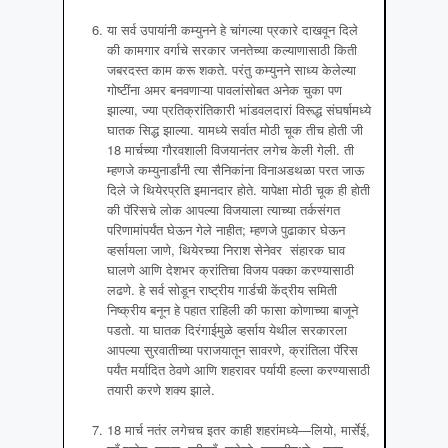
या सर्व उपायांनी कम्युनने हे चांगल्या प्रकारे दाखवून दिले
की कामगार वर्गाचे सरकार जनतेच्या कल्याणासाठी किती
जबरदस्त काम करू शकते. परंतु कम्युनने साध्य केलेल्या
गोष्टींना अमर बनवणाऱ्या पावलांसोबत अनेक चुका पण
झाल्या, ज्या प्रतिक्रांतिकारी भांडवलदारां विरूद्ध संघर्षामध्ये
घातक सिद्ध झाल्या. यामध्ये सर्वात मोठी चूक तीच होती जी
18 मार्चच्या गौरवशाली विजयानंतर लगेच केली गेली. ती
म्हणजे कम्युनार्डांनी त्या सैनिकांना विनाअडथळा परत जाऊ
दिले जे थियेरप्रति इमानदार होते. यापेक्षा मोठी चूक ही होती
की पॅरिसचे लोक आपल्या विजयाला त्याच्या तर्कसंगत
परिणामांपर्यंत घेऊन गेले नाहीत; म्हणजे पुढाकार घेऊन
व्हर्सायला जाणे, थियेरच्या निराश सेनेवर संहारक घाव
घालणे आणि देशभर क्रांतिचा विजय पक्का करण्यासाठी
लढणे. हे सर्व सोडून राष्ट्रीय गार्डची केंद्रीय समिती
निष्क्रीय बनून हे पहात राहिली की फासा कोणाच्या बाजूने
पडतो. या घातक दिरंगाईमुळे व्हर्साय येथील सरकारला
आपल्या सुरवातीच्या पराजयातून सावरणे, क्रांतिला पॅरिस
पर्यंत मर्यादित ठेवणे आणि शहरावर पर्यायी हल्ला करण्यासाठी
तयारी करणे शक्य झाले.
18 मार्च नतंर लगेचच इतर काही शहरांमध्ये—लियो, मार्सेई,