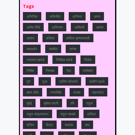
Tags
अभिजित
अभिजीत
अभिनव
अमन
अमित शिंदे
अविनाश
अश्विनी
आनंद
आशय
कविता
कविता कृष्णपल्लवी
जयवर्धन
नवमीत
नागेश
नारायण खराडे
निखिल एकडे
नितेश
निमिष
निश्चय
नेहा
परमेश्वर
पुणे
पूजा
प्रविण सोनवणे
प्रवीण एकडे
बबन ठोके
भगतसिंह
भाजप
महाराष्‍ट्र
मुंबई
मुकेश त्‍यागी
रवि
राहुल
राहुल सांकृत्यायन
राहुल साबळे
ललिता
लेनिन
विराट
शशांक
संघ