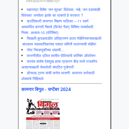
महाराष्ट्र विशेष ‘जन सुरक्षा’ विधेयक; नव्हे, जन दडपशाही
विधेयक! जनतेला इतके का घाबरते हे सरकार ?
क्रांतिकारी कामगार शिक्षण मालिका – 11 स्वर्ण
असमर्थित कागदी पैशाचे (फियेट पैसा) विशिष्ट मार्क्सवादी
नियम. अध्याय-10 (परिशिष्ट)
चिखली-कुदळवाडीत अतिक्रमण हटाव मोहीमेच्यानावाखाली
बांधकाम व्यावसायिकांच्या घशात जमिनी घालण्याची मोहीम!
गोष्ट निवडणुकीच्या धंद्याची…
परभणीतील दलित वस्तीत पोलिसांचे कोम्बिंग ऑपरेशन
सरपंच संतोष देशमुख हत्या प्रकरण बीड मध्ये राजकीय
आश्रयाखाली पोसलेली संघटित गुन्हेगारी
डोनाल्ड ट्रम्प यांची सत्तेत परतणी: कामगार वर्गासाठी
धोक्याचे निहितार्थ
कामगार बिगुल - सप्टेंबर 2024