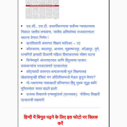
एस.सी., एस.टी. उपवर्गीकरणाचा सर्वोच्च न्यायालयाचा
निकाल जातीय तणावांना, जातीय अस्मितेच्या राजकारणाला
चालना देणारा निर्णय !
क्रांतिकारी कामगार शिक्षण मालिका – 10
कोलकाता, बदलापूर, आसाम, मुझफ्फरपूर, कोल्हापूर, पुणे,
रत्नागिरी इत्यादी ठिकाणी महिला हिंसाचाराच्या भीषण घटना
सिनेमाद्वारे अंधराष्ट्रवाद आणि हिंदुत्वाचा प्रचार:
कामकऱ्यांना भरकटवणारे प्रचारतंत्र
कोट्यवधी कामगार-कष्टकऱ्याची मुलं शिक्षणासह
खेळापासूनही वंचित! मग ऑलिपिकमध्ये मेडल कुठून येणार?
गो–रक्षणाच्या नावाखाली हरियाणात हिंदू युवक सुद्धा बळी!
मुस्लिमांवर सतत वाढते हल्ले!
उजव्या विचाराचे एन्फ्ल्युएंसर्स (प्रभावक): फॅशिस्ट विखारी
प्रचाराची महामारी
हिन्‍दी में बिगुल पढ़ने के लिए इस फोटो पर क्लिक
करें