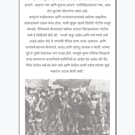
हाताने ‘अज्ञाना’च्या आणि दुसऱ्या हाताने “प्रतिक्रियावादा”च्या, अशा
दोन बुटक्या सैतानांना दाबत आहे.
कम्युनने रूढीवादावर आणि राज्यकारभारामध्ये धर्माच्या दखलीवर
कशाप्रकारे प्रहार केला होता, याची चुणूक खाली दिलेली नोटीस वाचून
समजते. पॅरिसमध्ये मोन्तमार्त्र चर्चच्या दारावर चिटकवलेल्या नोटीस
मध्ये हे लिहिलेले होते की, “पादरी डाकू आहेत,आणि चर्च त्यांचे असे
अड्डे आहेत जेथे ते जनतेची नैतिक हत्या करत असतात; आणि
फ्रांसचे बदनाम बोनापार्त, फाव्र,आणि त्रोचू (शासक व मंत्री) यांच्या
पुढे ते गुडघे टेकायला भाग पाडत होते; त्यामुळे जुन्या पोलिस जिल्ह्याचे
दगड कापणाऱ्या कारागिरांचे प्रतिनिधी हा आदेश देत आहेत की सेंट-
पियेर येथील चर्च बंद केले जावे आणि तेथील पादरी तसेच त्यांच्या मूर्ख
भक्तांना अटक केली जावी.”