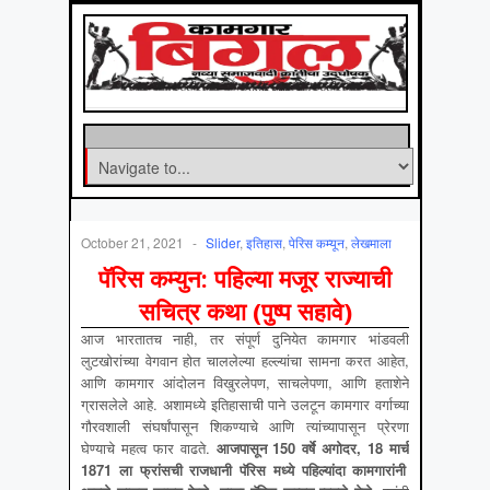
October 21, 2021
-
Slider
,
इतिहास
,
पेरिस कम्यून
,
लेखमाला
पॅरिस कम्युन: पहिल्या मजूर राज्याची
सचित्र कथा (पुष्प सहावे)
आज भारतातच नाही, तर संपूर्ण दुनियेत कामगार भांडवली
लुटखोरांच्या वेगवान होत चाललेल्या हल्ल्यांचा सामना करत आहेत,
आणि कामगार आंदोलन विखुरलेपण, साचलेपणा, आणि हताशेने
ग्रासलेले आहे. अशामध्ये इतिहासाची पाने उलटून कामगार वर्गाच्या
गौरवशाली संघर्षांपासून शिकण्याचे आणि त्यांच्यापासून प्रेरणा
घेण्याचे महत्व फार वाढते.
आजपासून
150
वर्षे अगोदर
, 18
मार्च
1871
ला फ्रांसची राजधानी पॅरिस मध्ये पहिल्यांदा कामगारांनी