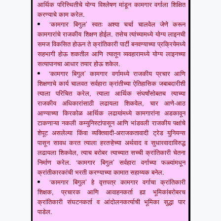
आर्थिक परिस्थितीचे योग्य विश्लेषण मांडून कामगार वर्गाला शिक्षित
करण्याचे काम करेल.
‘कामगार बिगुल’ स्वतः अश्या चर्चा चालवेल जेणे करून
कामगारांचे राजकीय शिक्षण होईल. तसेच त्यांच्यामध्ये योग्य लाइनची
समज विकसित होऊन ते क्रांतिकारी पार्टी बनवण्याच्या प्रक्रियेमध्ये
सहभागी होऊ शकतील आणि त्यातून व्यवहारामध्ये योग्य लाइनच्या
सत्यापानचा आधार तयार होऊ शकेल.
‘कामगार बिगुल’ कामगार वर्गामध्ये राजकीय प्रचार आणि
शिक्षणाचे कार्य चालवत सर्वहारा क्रांतीच्या ऐतिहासिक जबाबदारीशी
त्याला परिचित करेल, त्याला आर्थिक संघर्षांसोबतच त्याच्या
राजकीय अधिकारांसाठी लढायला शिकवेल, चार आणे-आठ
आण्याच्या किरकोळ आर्थिक लढायांमध्ये कामगारांना अडकावून
टाकणाऱ्या नकली कम्युनिस्टांपासून आणि भांडवली राजकीय पक्षांचे
शेपूट असलेल्या किंवा व्यक्तिवादी-अराजकतावादी ट्रेड युनियन्स
पासून सावध करत त्याला हरतऱ्हेच्या अर्थवाद व सुधारवादाविरुद्ध
लढायला शिकवेल, त्याच बरोबर त्याच्यात सच्ची क्रांतिकारी चेतना
निर्माण करेल. ‘कामगार बिगुल’ सर्वहारा वर्गाच्या फळ्यांमधून
क्रांतीकारकांची भरती करण्याच्या कामात सहाय्यक बनेल.
‘कामगार बिगुल’ हे वृत्तपत्र कामगार वर्गाचा क्रांतिकारी
शिक्षक, प्रचारक आणि आवाहनकर्ता ह्या भूमिकांबरोबरच
क्रांतिकारी संघटनकर्ता व आंदोलनकर्त्याची भूमिका सुद्धा पार
पाडेल.