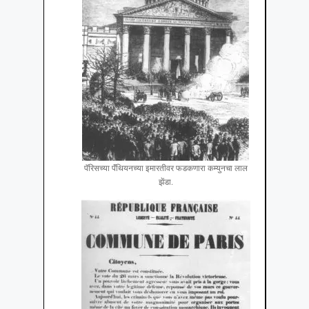
पॅरिसच्या पॅंथियनच्या इमारतीवर फडकणारा कम्युनचा लाल
झेंडा.