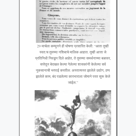
29 मार्चला कम्युनने ही घोषणा प्रसारित केली: “आता तुम्ही
स्वत:च तुमच्या नशिबाचे मालिक आहात. तुम्ही आत्ता जे
प्रतिनिधी निवडून दिले आहेत, ते तुमच्या समर्थनाच्या बळावर,
सत्तेतून बेदखल केल्या गेलेल्या शासकांनी केलेल्या सर्व
नुकसानाची भरपाई करतील: अस्ताव्यस्त झालेले उद्योग, ठप्प
झालेले काम, बंद पडलेल्या कारभाराला जोमाने परत सुरू केले
जाईल.”