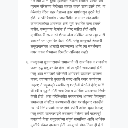
गेले होते आणि बुर्झ्वा प्रतिक्रांतिकारी शक्तींना आपले सर्व
प्रयत्न पॅरिसच्या विरोधात एकत्र करणे शक्य झाले होते. या
वेळेपर्यंत पॅरिस शहर देशाच्या इतर भागांपासून तुटले गेले
होते. या परिस्थितीत राजधानीतील कामगार खेड्यातील
कामगारांसोबत आवश्यक अशी युती स्थापित करू शकले
नाहीत. कम्युनच्या नेत्यांना ही गोष्ट माहित होती आणि
क्रांतिकारी सरकारने शेतकऱ्यांना संबोधित करत खूप सारी
आवाहने पण प्रसरित केली होती. परंतु कम्युनार्ड शेतकरी
समुदायासोबत आघाडी बनवण्याच्या आणि त्या समर्थनाचा
वापर करून घेण्याच्या स्थितीत अजिबात नव्हते
कम्युनच्या पुढाकारामध्ये समाजाची जी सामाजिक व राजकीय
घडण हळू-हळू वर येत होती, ती खात्रीने समाजवादी होती.
परंतु अशा समाजाचे कोणतेही अगोदरचे उदाहरण उपलब्ध
नव्हते; त्यांच्याकडे कुठलाही स्पष्ट आणि तयार कार्यक्रम
नव्हता; ते चहूबाजूने रक्तपिपासू शत्रूंनी घेरलेले होते; आणि
घेरेबंदी व युद्धाने मोठी समाजिक व आर्थिक अव्यवस्था निर्माण
केली होती. अशा परिस्थितीत कामगारांना आपल्या हितानुरूप
समाजाला संघटित करण्यासाठी ठोस गरजांनुसार तातडीने
नव-नवे निर्णय घ्यावे लागत होते. त्यांनी अनेक चूका केल्या;
परंतु तरीही कामगारांद्वारे उचलल्या गेलेल्या सर्व महत्त्वपूर्ण
पावलांची दिशा मजुरवर्गाच्या संपूर्ण सामाजिक आणि आर्थिक
मुक्तीचे संकेत दाखवत होती. कम्युनची शोकांतिका ही होती