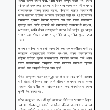
आपले शासन कायम केले
.
याला पॅरिस कम्युन म्हटले गेले
.
त्यांनी
शोषकांद्वारे पसरवल्या जाणाऱ्या या विचारांना ध्वस्त केले की कामगार
राज्यकारभार चालवू शकत नाहीत. पॅरिसच्या बहादूर कामगारांनी
फक्त भांडवली सत्तेच्या रथालाच उलटवले नाही तर 72 दिवसांच्या
शासनाच्या दरम्यान येणाऱ्या दिवसांचे एक छोटे मॉडेल जगासमोर
प्रस्तुत केले आणि दाखवले की समाजवादी समाजामध्ये भेदभाव,
असमानता, आणि शोषण कशाप्रकारे समाप्त केले जाईल. पुढे चालून
1917 च्या रशियन कामगार क्रांतीने या क्रांतीचा पुढचा टप्पा
रचला.
कामगार वर्गाच्या या साहसी कारवाईने फक्त फ्रांसमधीलच नाही तर
जगातील भांडवलदारांचे काळीज थरथरले. त्यांनी कामगारांच्या
पहिल्या सत्तेला सुरूंग लावण्यासाठी जीवतोड प्रयत्न केले आणि
शेवटी कामगारांच्या कम्युनला त्यांनी रक्ताच्या नद्यांमध्ये न्हाऊन
काढले. पण कम्युनचे सिद्धांत अमर झाले.
पॅरिस कम्युनच्या पराजयातूनसुद्धा जगातील कामगार वर्गाने महत्वाचे
धडे घेतले. पॅरिसच्या कामगारांचे बलिदान कामगार वर्गाला सतत
आठवण देत राहील की भांडवलशाहीला नष्ट केल्याशिवाय त्यांना
मुक्ती मिळू शकत नाही.
पॅरिस कम्युनला 150 वर्षे पूर्ण झाल्याच्या निमित्ताने ‘कामगार बिगुल’
च्या या अंकापासून आम्ही जगातील पहिल्या कामगार राज्याच्या
सचित्र कथेची सुरूवात करत आहोत. ‘मजदूर बिगुल’ मध्ये मार्च