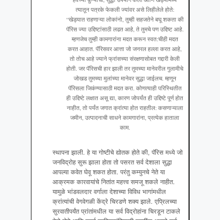
त्यातून पत्रके फेकली ज्यांवर असे लिहीलेले होते:
“खेड्यात राहणाऱ्या लोकांनो, तुम्ही सहजतेने बघू शकता की
पॅरिस ज्या उद्दिष्टांसाठी लढत आहे, ते तुमचे पण उद्दिष्ट आहे.
म्हणजेच तुम्ही कामगारांना मदत करून स्वत:चीही मदत
करत आहात. पॅरिसवर आत्ता जो जनरल हल्ला करत आहे,
तो तोच आहे ज्याने फ्रांसच्या संरक्षणासोबत गद्दारी केली
होती. जर पॅरिसची हार झाली तर तुमच्या मानेवरील गुलामीचे
जोखड तुमच्या मुलांच्या मानेवर सुद्धा जाईलच. म्हणून
पॅरिसला जिकंण्यासाठी मदत करा. कोणत्याही परिस्थितीत
ही उद्दिष्टे लक्षात असू द्या, कारण जोपर्यंत ही उद्दिष्टे पूर्ण होत
नाहीत, तो पर्यंत जगात क्रांत्या होत राहतील: कसणाऱ्याला
जमीन, उत्पादनाची साधने कामगारांना, प्रत्येक हाताला
काम.
स्थापना झाली. हे या गोष्टीचे द्योतक होते की, पॅरिस मध्ये जो
जनविद्रोह सुरू झाला होता तो पसरत सर्व देशाला सुद्धा
आपल्या कवेत घेवू शकत होता. परंतु कम्युनचे नेते या
आक्रमक कारवायांचे नितांत महत्त्व समजू शकले नाहीत.
यामुळे भांडवलदार वर्गाला देशाच्या विविध भागांमधील
क्रांत्यांची वेगवेगळी केंद्रे चिरडणे शक्य झाले. एप्रिलच्या
सुरवातीपर्यंत प्रांतांमधील या सर्व विद्रोहांना चिरडून टाकले