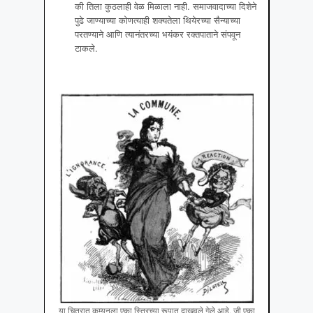
की तिला कुठलाही वेळ मिळाला नाही. समाजवादाच्या दिशेने
पुढे जाण्याच्या कोणत्याही शक्यतेला थियेरच्या सैन्याच्या
परतण्याने आणि त्यानंतरच्या भयंकर रक्तपाताने संपवून
टाकले.
या चित्रात कम्युनला एका स्त्रिच्या रूपात दाखवले गेले आहे. जी एका