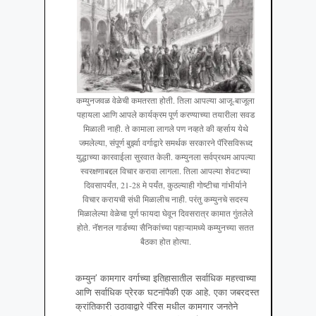
कम्युनजवळ वेळेची कमतरता होती. तिला आपल्या आजू-बाजूला
पहायला आणि आपले कार्यक्रम पूर्ण करण्याच्या तयारीला सवड
मिळाली नाही. ते कामाला लागले पण नव्हते की व्हर्साय येथे
जमलेल्या, संपूर्ण बुर्झ्वा वर्गाद्वारे समर्थक सरकारने पॅरिसविरूध्द
युद्धाच्या कारवाईला सुरवात केली. कम्युनला सर्वप्रथम आपल्या
स्वरक्षणाबद्दल विचार करावा लागला. तिला आपल्या शेवटच्या
दिवसापर्यंत, 21-28 मे पर्यंत, कुठल्याही गोष्टीचा गांभीर्याने
विचार करायची संधी मिळालीच नाही. परंतु कम्युनचे सदस्य
मिळालेल्या वेळेचा पूर्ण फायदा घेवून दिवसरात्र कामात गुंतलेले
होते. नॅशनल गार्डच्या सैनिकांच्या पहाऱ्यामध्ये कम्युनच्या सतत
बैठका होत होत्या.
कम्युन’ कामगार वर्गाच्या इतिहासातील सर्वाधिक महत्त्वाच्या
आणि सर्वाधिक प्रेरक घटनांपैकी एक आहे. एका जबरदस्त
क्रांतिकारी उठावाद्वारे पॅरिस मधील कामगार जनतेने