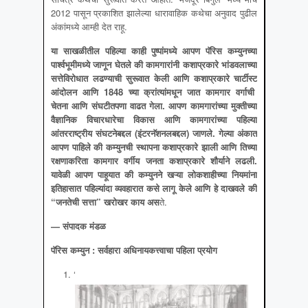
2012 पासून प्रकाशित झालेल्या धारावाहिक कथेचा अनुवाद पुढील
अंकांमध्ये आम्ही देत राहू.
या साखळीतील पहिल्या काही पुष्पांमध्ये आपण पॅरिस कम्युनच्या
पार्श्वभूमीमध्ये जाणून घेतले की कामगारांनी कशाप्रकारे भांडवलाच्या
सत्तेविरोधात लढण्याची सुरूवात केली आणि कशाप्रकारे चार्टीस्ट
आंदोलन आणि
1848
च्या क्रांत्यांमधून जात कामगार वर्गाची
चेतना आणि संघटीतपणा वाढत गेला
.
आपण कामगारांच्या मुक्तीच्या
वैज्ञानिक विचारधारेचा विकास आणि कामगारांच्या पहिल्या
आंतरराष्ट्रीय संघटनेबद्दल
(
इंटरनॅशनलबद्दल
)
जाणले
.
गेल्या अंकात
आपण पाहिले की कम्युनची स्थापना कशाप्रकारे झाली आणि तिच्या
रक्षणाकरिता कामगार वर्गीय जनता कशाप्रकारे शौर्याने लढली
.
यावेळी आपण पाहूयात की कम्युनने खऱ्या लोकशाहीच्या नियमांना
इतिहासात पहिल्यांदा व्यवहारात कसे लागू केले आणि हे दाखवले की
“
जनतेची सत्ता
”
खरोखर काय अस
ते.
— संपादक मंडळ
पॅरिस कम्युन : सर्वहारा अधिनायकत्त्वाचा पहिला प्रयोग
‘