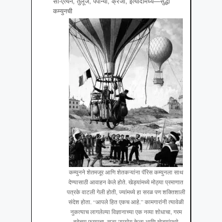
सॉं-एत्येन, तुलूज, पपीन्यॉं, क्रेजो, इत्यादीमध्ये—सुद्धा
कम्युनची
कम्युनने शेतमजूर आणि शेतकऱ्यांना पॅरिस कम्युनला साथ
देण्यासाठी आवाहन केले होते. खेड्यांमध्ये मोठ्या प्रमाणात
पत्रके वाटली गेली होती, ज्यांमध्ये हा सरळ पण शक्तिशाली
संदेश होता. “आपले हित एकच आहे.” कामगारांनी त्यावेळी
नुकत्याच लागलेल्या विज्ञानाच्या एक नव्या शोधाचा, गरम
हवेच्या फ़ुग्याचा, सुद्धा उपयोग केला आणि खेड्यांमध्ये