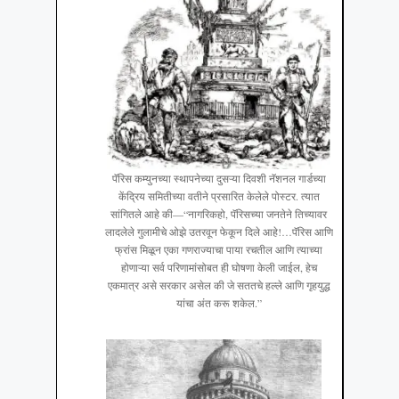
पॅरिस कम्युनच्या स्थापनेच्या दुसऱ्या दिवशी नॅशनल गार्डच्या
केंद्रिय समितीच्या वतीने प्रसारित केलेले पोस्टर. त्यात
सांगितले आहे की—“नागरिकहो, पॅरिसच्या जनतेने तिच्यावर
लादलेले गुलामीचे ओझे उतरवून फेकून दिले आहे!…पॅरिस आणि
फ्रांस मिळून एका गणराज्याचा पाया रचतील आणि त्याच्या
होणाऱ्या सर्व परिणामांसोबत ही घोषणा केली जाईल, हेच
एकमात्र असे सरकार असेल की जे सततचे हल्ले आणि गृहयुद्ध
यांचा अंत करू शकेल.”