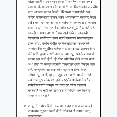
भांडवलशाही राज्य हटवून त्याजागी जनतेच्या सरकारच्या
आपल्या संस्था स्थापन केल्या आणि 72 दिवसांपर्यंत राजकीय
सत्ता आपल्या हातात ठेवली. पॅरिसच्या कामगारांनी खूप
कठिण परिस्थितीत शोषण आणि अत्याचाराचा नायनाट केला
आणि नव्या पायावर समाजाचे नवनिर्माण करण्यासाठी जीवाची
बाजी लावली. त्या 72 दिवसातील घटनांमुळे मिळालेले धडे
आजही कामगार वर्गासाठी महत्वपूर्ण आहेत. कम्युनची
निवडणूक सार्वत्रिक पुरूष मताधिकाराच्या सिध्दांतानुसार
झाली होती. वर्साय येथील प्रतिक्रांतिकारी सरकारने
जनतेला निवडणुकीवर बहिष्कार टाकण्यासाठी आव्हान केले
होते आणि बुर्झ्वा व अभिजात इलाक्यांमधून पडलेल्या मताची
संख्या खूप कमी होती. ही गोष्ट चांगलीच होती कारण याचा
अर्थ होता की कम्युन मुख्यत्वे कामगारांमधूनच निवडून आले
होते. कम्युनच्या सदस्यांमध्ये राष्ट्रीय गार्डच्या केंद्रीय
समितीमधून वार्ले, दूवाल, जूर्द, एद, आणि वाइयां सारखे
सर्वात प्रमुख लोक पण होते. राष्ट्रीय गार्डच्या केंद्रीय
समितीप्रमाणेच कम्युन पण स्वत:ला पॅरिस शहराची
नगरपालिका नाही तर लोकशाहीचे केंद्रिय क्रांतिकारी
सरकार मानत होते.
कम्युनने सर्वोच्च विधीमंडळाच्या रुपात काम करत कायदे
बनवण्यास सुरवात केली होती. सोबतच ती कायदा लागू
करण्यावरही