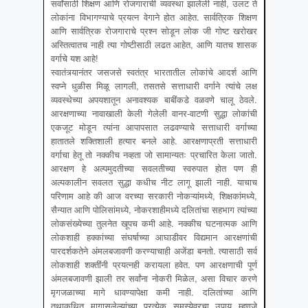
सर्वांसाठी शिक्षण आणि रोजगाराची व्यवस्था झालेली नाही, उलट ते
लोकांना विभागण्याचे प्रयत्न वेगाने होत आहेत. सार्वत्रिक शिक्षण
आणि सार्वत्रिक रोजगाराचे प्रश्न सोडून लोक जी गोष्ट खरोखर
अस्तित्वातच नाही त्या गोष्टीसाठी लढत आहेत, आणि यातच शासक
वर्गाचे यश आहे!
स्वातंत्र्यानंतर जसजसे स्वतंत्र भारतातील लोकांचे आदर्श आणि
स्वप्ने धुळीस मिळू लागली, तसतसे सत्ताधारी वर्गाने त्यांचे लक्ष
व्यवस्थेच्या अपयशातून अनावश्यक बाबींकडे वळवणे चालू ठेवले.
आरक्षणाच्या नावाखाली केली गेलेली वानर-वाटणी सुद्धा लोकांची
एकजूट मोडून त्यांना आपापसात लढवण्याचे सत्ताधारी वर्गाच्या
हातातले शक्तिशाली हत्यार बनले आहे. आरक्षणाप्रती सत्ताधारी
वर्गाचा हेतू तो नक्कीच नव्हता जो सामान्यतः प्रचारित केला जातो.
आरक्षण हे अल्पमुदतीच्या सवलतीच्या स्वरुपात होत पण ही
अल्पकालीन सवलत सुद्धा कधीच नीट लागू झाली नाही. याचाच
परिणाम आहे की आज वरच्या सरकारी नोकऱ्यांमध्ये, शिक्षकांमध्ये,
सैन्यात आणि पोलिसांमध्ये, नोकरशाहीमध्ये दलितांचा सहभाग त्यांच्या
लोकसंख्येच्या तुलनेत खूपच कमी आहे. नक्कीच घटनात्मक आणि
लोकशाही हक्कांच्या संघर्षाच्या आघाडीवर विद्यमान आरक्षणांची
पारदर्शकतेने अंमलबजावणी करण्याचाही अजेंडा बनतो. त्यासाठी सर्व
लोकशाही शक्तींनी प्रयत्नही करायला हवेत. पण आरक्षणाची पूर्ण
अंमलबजावणी झाली तर सर्वांना नोकरी मिळेल, असा विचार करणे
मृगजळाच्या मागे धावण्यापेक्षा कमी नाही. दलितांच्या आणि
तथाकथित मागासलेल्यांच्या प्रत्येक समस्येवरचा उपाय म्हणजे