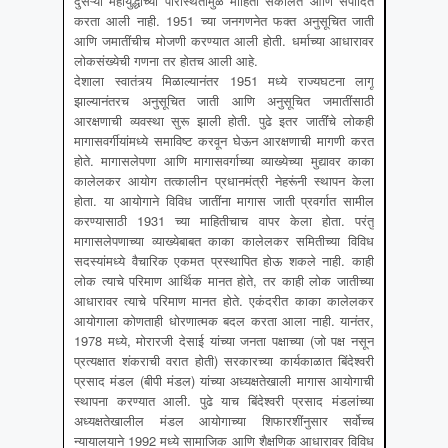
दुसऱ्या महायुद्धाच्या परिस्थितीमुळे माहिती संकलित आणि संपादित
करता आली नाही. 1951 च्या जनगणनेत फक्त अनुसूचित जाती
आणि जमातींचीच मोजणी करण्यात आली होती. धर्माच्या आधारावर
लोकसंख्येची गणना तर होतच आली आहे.
देशाला स्वातंत्र्य मिळाल्यानंतर 1951 मध्ये राज्यघटना लागू
झाल्यानंतरच अनुसूचित जाती आणि अनुसूचित जमातींसाठी
आरक्षणाची व्यवस्था सुरू झाली होती. पुढे इतर जातींंचे लोकही
मागासवर्गीयांमध्ये समाविष्ट करवून घेऊन आरक्षणाची मागणी करत
होते. मागासलेपणा आणि मागासवर्गाच्या व्याख्येच्या मुद्यावर काका
कालेलकर आयोग तत्कालीन प्रधानमंत्री नेहरूंनी स्थापन केला
होता. या आयोगाने विविध जातींना मागास जाती प्रवर्गात सामील
करण्यासाठी 1931 च्या माहितीचाच वापर केला होता. परंतु
मागासलेपणाच्या व्याख्येबाबत काका कालेलकर समितीच्या विविध
सदस्यांमध्ये वैचारिक एकमत प्रस्थापित होऊ शकले नाही. काही
लोक त्याचे परिमाण आर्थिक मानत होते, तर काही लोक जातीच्या
आधारावर त्याचे परिमाण मानत होते. एकंदरीत काका कालेलकर
आयोगाला कोणताही धोरणात्मक बदल करता आला नाही. यानंतर,
1978 मध्ये, मोरारजी देसाई यांच्या जनता पक्षाच्या (जो पक्ष नसून
प्रत्यक्षात शंकराची वरात होती) सरकारच्या कार्यकाळात बिंदेश्वरी
प्रसाद मंडल (बीपी मंडल) यांच्या अध्यक्षतेखाली मागास आयोगाची
स्थापना करण्यात आली. पुढे याच बिंदेश्वरी प्रसाद मंडलांच्या
अध्यक्षतेखालील मंडल आयोगाच्या शिफारशींनुसार सर्वोच्च
न्यायालयाने 1992 मध्ये सामाजिक आणि शैक्षणिक आधारावर विविध