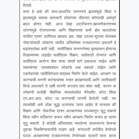
दिसते.
सत्य हे आहे की जात-आधारित जनगणना झाल्यामुळे किंवा न
झाल्यामुळे व्यापक कष्टकरी लोकांच्या जीवनात कोणताही अर्थपूर्ण
बदल होणार नाही. आज जेव्हा उदारीकरण-खाजगीकरणाच्या
धोरणांमुळे रोजगाराच्या आणि शिक्षणाच्या कमी होत चाललेल्या
संधींवर प्रश्न उपस्थित व्हायला हवा, तेव्हा उरल्या-सुरल्या मोजक्या
नोकऱ्यांसाठी लोकांना जातीय अस्मितेच्या राजकारणात ढकलणे हे
षड्यंत्रापेक्षा कमी नाही. जातीनिहाय जनगणनेच्या मुद्द्यावरून होणाऱ्या
दिखाव्याच्या लढाईत सार्वत्रिक शिक्षण, सर्वांसाठी रोजगार आणि
सार्वत्रिक आरोग्य सेवा यांचा संघर्ष मागे ढकलला जाईल आणि
व्यवस्थेच्या अपयशावरून लोकांचे लक्ष वळवले जाईल आणि
एकमेकांच्या जातीविरोधात शत्रूत्व निर्माण केले जाईल. आरक्षण रद्द
करण्याची मागणी करणार्‍यांच्या मनात ब्राह्मणवादी आणि जातीयवादी
किडे असल्याने ते अशी मागणी करतात यात शंका नाही, कारण या
लोकांनी कधीही शैक्षणिक संस्थांमधील मॅनेजमेंट कोटा किंवा
एन.आर.आय. कोटा रद्द करण्याची मागणी केलेली नाही. पण
त्याचवेळी असे लोक सुद्धा भ्रमातच जगत आहेत जे मानतात की
शिक्षण आणि नोकरीचा प्रश्न आरक्षणाच्या माध्यमातून सुटू शकतो
किंवा नवीन वर्गीकरण करून नवीन आरक्षण निर्माण करून हा प्रश्न
सुटू शकतो. हे कोठेही अस्तित्त्वात नसलेल्या कल्पनारम्य केकचा
तुकडा मिळविण्यासाठीचे भांडण आहे. सत्ताधारी वर्गातील वेगवेगळे
घटक आरक्षणाच्या राजकारणाचा वेगवेगळ्या प्रकारे वापर करत