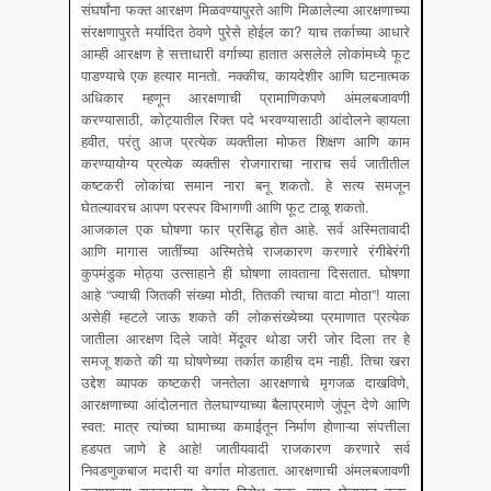
संघर्षांना फक्त आरक्षण मिळवण्यापुरते आणि मिळालेल्या आरक्षणाच्या
संरक्षणापुरते मर्यादित ठेवणे पुरेसे होईल का? याच तर्काच्या आधारे
आम्ही आरक्षण हे सत्ताधारी वर्गाच्या हातात असलेले लोकांमध्ये फूट
पाडण्याचे एक हत्यार मानतो. नक्कीच, कायदेशीर आणि घटनात्मक
अधिकार म्हणून आरक्षणाची प्रामाणिकपणे अंमलबजावणी
करण्यासाठी, कोट्यातील रिक्त पदे भरवण्यासाठी आंदोलने व्हायला
हवीत, परंतु आज प्रत्येक व्यक्तीला मोफत शिक्षण आणि काम
करण्यायोग्य प्रत्येक व्यक्तीस रोजगाराचा नाराच सर्व जातीतील
कष्टकरी लोकांचा समान नारा बनू शकतो. हे सत्य समजून
घेतल्यावरच आपण परस्पर विभागणी आणि फूट टाळू शकतो.
आजकाल एक घोषणा फार प्रसिद्ध होत आहे. सर्व अस्मितावादी
आणि मागास जातींच्या अस्मितेचे राजकारण करणारे रंगीबेरंगी
कुपमंडुक मोठ्या उत्साहाने ही घोषणा लावताना दिसतात. घोषणा
आहे “ज्याची जितकी संख्या मोठी, तितकी त्याचा वाटा मोठा”! याला
असेही म्हटले जाऊ शकते की लोकसंख्येच्या प्रमाणात प्रत्येक
जातीला आरक्षण दिले जावे! मेंदूवर थोडा जरी जोर दिला तर हे
समजू शकते की या घोषणेच्या तर्कात काहीच दम नाही. तिचा खरा
उद्देश व्यापक कष्टकरी जनतेला आरक्षणाचे मृगजळ दाखविणे,
आरक्षणाच्या आंदोलनात तेलघाण्याच्या बैलाप्रमाणे जुंपून देणे आणि
स्वत: मात्र त्यांच्या घामाच्या कमाईतून निर्माण होणाऱ्या संपत्तीला
हडपत जाणे हे आहे! जातीयवादी राजकारण करणारे सर्व
निवडणुकबाज मदारी या वर्गात मोडतात. आरक्षणाची अंमलबजावणी