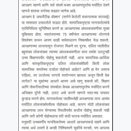
आरक्षण म्हणणे आणि सर्व संघर्ष फक्त आरक्षणापुरतेच मर्यादित ठेवणे
म्हणजे शासक वर्गाच्या कह्यात जाणेच आहे.
आरक्षण हे ‘अफर्मेटीव्ह ॲक्शन’ (सत्तेने केलेली सकारात्मक कारवाई)
या स्वरूपात उचललेले पाऊल होते. सामाजिकदृष्ट्या मागासलेल्यांचे
प्रतिनिधित्व सुनिश्चित करणे हा आरक्षणाच्या अंमलबजावणीचा मुख्य
युक्तिवाद होता. स्वातंत्र्याच्या 75 वर्षांनंतर आरक्षणाच्या धोरणाचे
विश्लेषण करून आपण काही सर्वसाधारण निष्कर्षांवर येऊ शकतो.
आरक्षणाच्या लाभापासून रोजगार मिळणे तर दूरच, दलित जातीतील
बहुसंख्य लोकसंख्या त्याच्या अंमलबजावणीला सात दशके उलटूनही
उच्च शिक्षणापर्यंत पोहोचू शकलेली नाही. आज सामाजिक-आर्थिक
आणि सांस्कृतिकदृष्ट्या दलित लोकसंख्येपैकी किती लोक
सामाजिक समतेच्या दर्जाला पोहोचले आहेत? आणि हा वेग असाच
राहिला, तर उरलेल्या भागाचे स्तरोन्नयन व्हायला अजून किती वेळ
लागेल? या मुद्यांच्या आधारे आपण असे म्हणू शकतो की, शिक्षण
आणि नोकरीसाठीच्या संघर्षाला केवळ आरक्षणापुरतेच मर्यादित करणे
अजिबात पुरेसे नाही, उलट असे करणे म्हणजे स्वतःच्या पायावर
कुऱ्हाड मारणे होय. मागासलेल्या जातींमध्येही आरक्षणाचा लाभ अत्यंत
मर्यादित लोकसंख्येपर्यंतच पोहोचला आहे. कारण मोठी लोकसंख्या
आरक्षणाचा लाभ घेण्याच्या स्थितीपर्यंत कधीच पोहोचू शकली नाही
आणि जरी कोणी पोहोचलाच तरी संधी फारच मर्यादित असतात.
मनुवादी उच्चवर्णीय मानसिकतेच्या आधारे आरक्षणाकडे पाहणे आणि
त्याचा अर्थ लावणे हे आम्ही निश्चितपणे चुकीचे मानतो. पण आपल्या