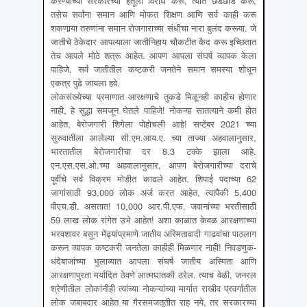
करण्याच्या सरकारच्या हेतूला विरोध करू, त्यात छेडछाड करू,
तसेच सर्वांना समान आणि मोफत शिक्षण आणि सर्व काही करू
शकणार्‍या तरुणांना समान रोजगाराच्या संधीचा नारा बुलंद करूया. जे
जातीचे ठेकेदार आपल्याला जातीनिहाय चौकटीत कैद करू इच्छितात
तेच आपले मोठे शत्रू आहेत. आपण आपला संघर्ष व्यापक केला
पाहिजे. सर्व जातीतील कष्टकरी जनतेने समान समस्या शोधून
एकत्र पुढे जायला हवे.
लोकसंख्येच्या प्रमाणात आरक्षणाचे तुकडे मिळूनही काहीच होणार
नाही, हे सुद्धा समजून घेतले पाहिजे! नोकऱ्या सातत्याने कमी होत
आहेत, बेरोजगारी शिगेला पोहोचली आहे! सप्टेंबर 2021 च्या
सुरुवातीला आलेल्या सी.एम.आय.ए. च्या ताज्या अहवालानुसार,
भारतातील बेरोजगारीचा दर 8.3 टक्के झाला आहे.
एन.एस.एस.ओ.च्या अहवालानुसार, आपण बेरोजगारीच्या दराचे
पूर्वीचे सर्व विक्रम मोडीत काढले आहेत. शिपाई पदाच्या 62
जागांसाठी 93,000 लोक अर्ज करत आहेत, त्यापैकी 5,400
पीएच.डी. असतात! 10,000 आर.पी.एफ. जवानांच्या भरतीसाठी
59 लाख लोक रांगेत उभे आहेत! अशा काळात केवळ आरक्षणाच्या
भरवशावर बसून मेंढ्यांप्रमाणे जातीय अस्मितावादी गाढवांचा पाठलाग
करून व्यापक कष्टकरी जनतेला काहीही मिळणार नाही! निवडणुक-
धंदेबाजांच्या भुलाव्यात आपला संघर्ष जातीय अस्मिता आणि
आरक्षणापुरता मर्यादित ठेवणे आत्मघातकी ठरेल. त्याच वेळी, जनरल
श्रेणीतील लोकांनीही त्यांच्या नोकऱ्यांच्या मार्गात राखीव प्रवर्गातील
लोक जबाबदार आहेत या गैरसमजतूतीत राहू नये, तर सरकारच्या