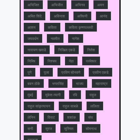
अभिजित
अभिजीत
अभिनव
अमन
अमित शिंदे
अविनाश
अश्विनी
आनंद
आशय
कविता
कविता कृष्णपल्लवी
जयवर्धन
नवमीत
नागेश
नारायण खराडे
निखिल एकडे
नितेश
निमिष
निश्चय
नेहा
परमेश्वर
पुणे
पूजा
प्रविण सोनवणे
प्रवीण एकडे
बबन ठोके
भगतसिंह
भाजप
महाराष्‍ट्र
मुंबई
मुकेश त्‍यागी
रवि
राहुल
राहुल सांकृत्यायन
राहुल साबळे
ललिता
लेनिन
विराट
शशांक
संघ
सनी
सुरज
सुस्मित
सोमनाथ
स्वप्नजा