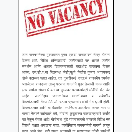
जात जनगणनेच्या मुद्द्यावरून पुन्हा एकदा राजकारण तीव्र होताना
दिसत आहे. विविध अस्मितावादी जातीयवादी पक्ष आपले जातीय
समर्थन आणि आधार टिकवण्यासाठी चढाओढ करताना दिसत
आहेत. एन.डी.ए.चा मित्रपक्ष जेडी(यू)चे नितीश कुमार भाजपकडे
डोळे वटारून पहात आहेत, तर दुसरीकडे स्वत:चे राजकीय स्पर्धक
असलेल्या राजदच्या लालू प्रसाद यादवांचे पुत्र तेजस्वी यादव आणि
इतर पक्षांना सोबत घेऊन या मुद्द्यावर प्रधानमंत्री मोदींची भेट घेत
आहेत. जातनिहाय जनगणनेच्या मागणीबाबत या सर्वपक्षीय
शिष्टमंडलाची गेल्या 23 ऑगस्टला प्रधानमंत्र्यांशी भेट झाली होती.
शिष्टमंडलात आणि या बैठकीला उपस्थित असलेल्या जनक राम या
भाजप नेत्याने सांगितले की, मोदींनी कुटुंबाच्या पालकाप्रमाणे सर्वांचे
मत ऐकून घेतले आहे! गोपीनाथ मुंडे यांच्यासारखे भाजपचे विविध नेते
विरोधी पक्षात असताना स्वत: जातीनिहाय जनगणनेची मागणी लावून
धरत आले होते, तरी सध्या भाजपची या मुद्द्यावरून कोंडी झालेली