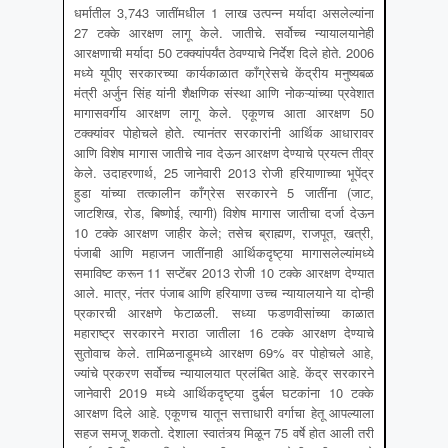
धर्मातील 3,743 जातींमधील 1 लाख उत्पन्न मर्यादा असलेल्यांना
27 टक्के आरक्षण लागू केले. जातीचे. सर्वोच्च न्यायालयानेही
आरक्षणाची मर्यादा 50 टक्क्यांपर्यंत ठेवण्याचे निर्देश दिले होते. 2006
मध्ये यूपीए सरकारच्या कार्यकाळात काँग्रेसचे केंद्रीय मनुष्यबळ
मंत्री अर्जुन सिंह यांनी शैक्षणिक संस्था आणि नोकऱ्यांच्या प्रवेशात
मागासवर्गीय आरक्षण लागू केले. एकूणच आता आरक्षण 50
टक्क्यांवर पोहोचले होते. त्यानंतर सरकारांनी आर्थिक आधारावर
आणि विशेष मागास जातीचे नाव देऊन आरक्षण देण्याचे प्रयत्न तीव्र
केले. उदाहरणार्थ, 25 जानेवारी 2013 रोजी हरियाणाच्या भूपेंद्र
हुडा यांच्या तत्कालीन काँग्रेस सरकारने 5 जातींना (जाट,
जाटशिख, रोड, बिष्णोई, त्यागी) विशेष मागास जातीचा दर्जा देऊन
10 टक्के आरक्षण जाहीर केले; तसेच ब्राह्मण, राजपूत, खत्री,
पंजाबी आणि महाजन जातींनाही आर्थिकदृष्ट्या मागासलेल्यांमध्ये
समाविष्ट करून 11 सप्टेंबर 2013 रोजी 10 टक्के आरक्षण देण्यात
आले. मात्र, नंतर पंजाब आणि हरियाणा उच्च न्यायालयाने या दोन्ही
प्रकारची आरक्षणे फेटाळली. सध्या फडणवीसांच्या काळात
महाराष्ट्र सरकारने मराठा जातीला 16 टक्के आरक्षण देण्याचे
सुतोवाच केले. तामिळनाडूमध्ये आरक्षण 69% वर पोहोचले आहे,
ज्यांचे प्रकरण सर्वोच्च न्यायालयात प्रलंबित आहे. केंद्र सरकारने
जानेवारी 2019 मध्ये आर्थिकदृष्ट्या दुर्बल घटकांना 10 टक्के
आरक्षण दिले आहे. एकूणच यातून सत्ताधारी वर्गाचा हेतू आपल्याला
सहज समजू शकतो. देशाला स्वातंत्र्य मिळून 75 वर्षे होत आली तरी