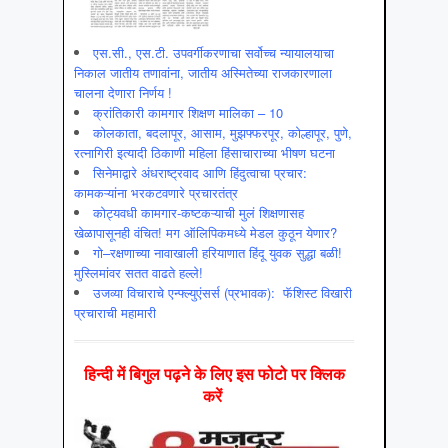
एस.सी., एस.टी. उपवर्गीकरणाचा सर्वोच्च न्यायालयाचा
निकाल जातीय तणावांना, जातीय अस्मितेच्या राजकारणाला
चालना देणारा निर्णय !
क्रांतिकारी कामगार शिक्षण मालिका – 10
कोलकाता, बदलापूर, आसाम, मुझफ्फरपूर, कोल्हापूर, पुणे,
रत्नागिरी इत्यादी ठिकाणी महिला हिंसाचाराच्या भीषण घटना
सिनेमाद्वारे अंधराष्ट्रवाद आणि हिंदुत्वाचा प्रचार:
कामकऱ्यांना भरकटवणारे प्रचारतंत्र
कोट्यवधी कामगार-कष्टकऱ्याची मुलं शिक्षणासह
खेळापासूनही वंचित! मग ऑलिपिकमध्ये मेडल कुठून येणार?
गो–रक्षणाच्या नावाखाली हरियाणात हिंदू युवक सुद्धा बळी!
मुस्लिमांवर सतत वाढते हल्ले!
उजव्या विचाराचे एन्फ्ल्युएंसर्स (प्रभावक): फॅशिस्ट विखारी
प्रचाराची महामारी
हिन्‍दी में बिगुल पढ़ने के लिए इस फोटो पर क्लिक
करें