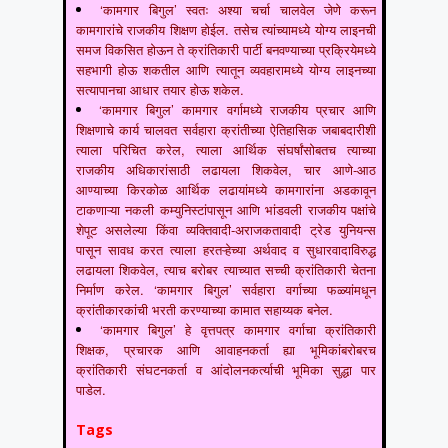
‘कामगार बिगुल’ स्वतः अश्या चर्चा चालवेल जेणे करून
कामगारांचे राजकीय शिक्षण होईल. तसेच त्यांच्यामध्ये योग्य लाइनची
समज विकसित होऊन ते क्रांतिकारी पार्टी बनवण्याच्या प्रक्रियेमध्ये
सहभागी होऊ शकतील आणि त्यातून व्यवहारामध्ये योग्य लाइनच्या
सत्यापानचा आधार तयार होऊ शकेल.
‘कामगार बिगुल’ कामगार वर्गामध्ये राजकीय प्रचार आणि
शिक्षणाचे कार्य चालवत सर्वहारा क्रांतीच्या ऐतिहासिक जबाबदारीशी
त्याला परिचित करेल, त्याला आर्थिक संघर्षांसोबतच त्याच्या
राजकीय अधिकारांसाठी लढायला शिकवेल, चार आणे-आठ
आण्याच्या किरकोळ आर्थिक लढायांमध्ये कामगारांना अडकावून
टाकणाऱ्या नकली कम्युनिस्टांपासून आणि भांडवली राजकीय पक्षांचे
शेपूट असलेल्या किंवा व्यक्तिवादी-अराजकतावादी ट्रेड युनियन्स
पासून सावध करत त्याला हरतऱ्हेच्या अर्थवाद व सुधारवादाविरुद्ध
लढायला शिकवेल, त्याच बरोबर त्याच्यात सच्ची क्रांतिकारी चेतना
निर्माण करेल. ‘कामगार बिगुल’ सर्वहारा वर्गाच्या फळ्यांमधून
क्रांतीकारकांची भरती करण्याच्या कामात सहाय्यक बनेल.
‘कामगार बिगुल’ हे वृत्तपत्र कामगार वर्गाचा क्रांतिकारी
शिक्षक, प्रचारक आणि आवाहनकर्ता ह्या भूमिकांबरोबरच
क्रांतिकारी संघटनकर्ता व आंदोलनकर्त्याची भूमिका सुद्धा पार
पाडेल.
Tags