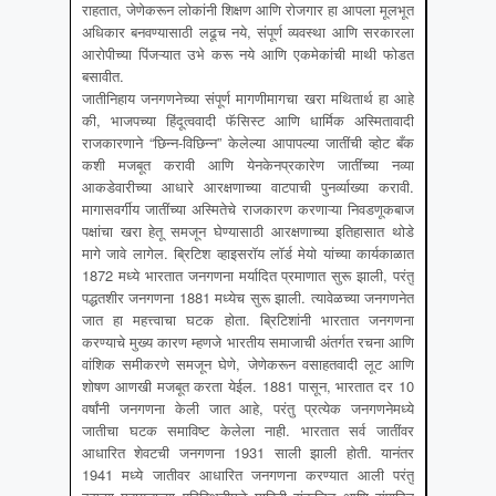
राहतात, जेणेकरून लोकांनी शिक्षण आणि रोजगार हा आपला मूलभूत
अधिकार बनवण्यासाठी लढूच नये, संपूर्ण व्यवस्था आणि सरकारला
आरोपीच्या पिंजऱ्यात उभे करू नये आणि एकमेकांची माथी फोडत
बसावीत.
जातीनिहाय जनगणनेच्या संपूर्ण मागणीमागचा खरा मथितार्थ हा आहे
की, भाजपच्या हिंदूत्ववादी फॅसिस्ट आणि धार्मिक अस्मितावादी
राजकारणाने “छिन्न-विछिन्न” केलेल्या आपापल्या जातींची व्होट बँक
कशी मजबूत करावी आणि येनकेनप्रकारेण जातींच्या नव्या
आकडेवारीच्या आधारे आरक्षणाच्या वाटपाची पुनर्व्याख्या करावी.
मागासवर्गीय जातींच्या अस्मितेचे राजकारण करणाऱ्या निवडणूकबाज
पक्षांचा खरा हेतू समजून घेण्यासाठी आरक्षणाच्या इतिहासात थोडे
मागे जावे लागेल. ब्रिटिश व्हाइसरॉय लॉर्ड मेयो यांच्या कार्यकाळात
1872 मध्ये भारतात जनगणना मर्यादित प्रमाणात सुरू झाली, परंतु
पद्धतशीर जनगणना 1881 मध्येच सुरू झाली. त्यावेळच्या जनगणनेत
जात हा महत्त्वाचा घटक होता. ब्रिटिशांनी भारतात जनगणना
करण्याचे मुख्य कारण म्हणजे भारतीय समाजाची अंतर्गत रचना आणि
वांशिक समीकरणे समजून घेणे, जेणेकरून वसाहतवादी लूट आणि
शोषण आणखी मजबूत करता येईल. 1881 पासून, भारतात दर 10
वर्षांनी जनगणना केली जात आहे, परंतु प्रत्येक जनगणनेमध्ये
जातीचा घटक समाविष्ट केलेला नाही. भारतात सर्व जातींवर
आधारित शेवटची जनगणना 1931 साली झाली होती. यानंतर
1941 मध्ये जातीवर आधारित जनगणना करण्यात आली परंतु