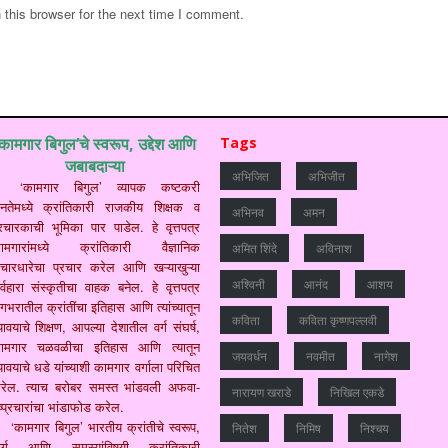
this browser for the next time I comment.
‘कामगार बिगुल’चे स्वरूप, उद्देश आणि
Tags
जबाबदाऱ्या
अभिजित
अभिजीत
‘कामगार बिगुल’ व्यापक कष्टकरी
नतेमध्ये क्रांतिकारी राजकीय शिक्षक व
अभिनव
अमन
्रचारकाची भूमिका पार पाडेल. हे वृत्तपत्र
ामगारांमध्ये क्रांतिकारी वैज्ञानिक
अमित शिंदे
अविनाश
िचारधारेचा प्रचार करेल आणि खऱ्याखुऱ्या
अश्विनी
आनंद
आशय
र्वहारा संस्कृतीचा वाहक बनेल. हे वृत्तपत्र
गभरातील क्रांतींचा इतिहास आणि त्यांच्यातून
कविता
कविता कृष्णपल्लवी
यावयाचे शिक्षण, आपल्या देशातील वर्ग संघर्ष,
ामगार चळवळीचा इतिहास आणि त्यातून
जयवर्धन
नवमीत
नागेश
यावयाचे धडे यांच्याशी कामगार वर्गाला परिचित
रेल. त्याच बरोबर समस्त भांडवली अफवा-
नारायण खराडे
निखिल एकडे
ष्प्रचारांचा भांडाफोड करेल.
‘कामगार बिगुल’ भारतीय क्रांतीचे स्वरूप,
नितेश
निमिष
निश्चय
ार्ग आणि समस्यांविषयी क्रांतिकारी