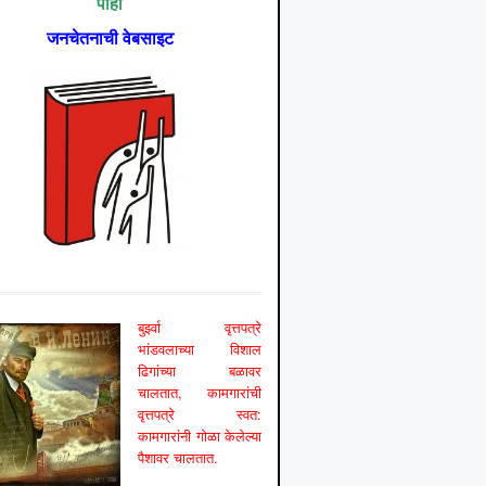
पाहा
जनचेतनाची वेबसाइट
बुर्झ्वा वृत्तपत्रे
भांडवलाच्या विशाल
ढिगांच्या बळावर
चालतात, कामगारांची
वृत्तपत्रे स्वत:
कामगारांनी गोळा केलेल्या
पैशावर चालतात.