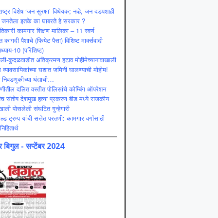
ाष्ट्र विशेष ‘जन सुरक्षा’ विधेयक; नव्हे, जन दडपशाही
 जनतेला इतके का घाबरते हे सरकार ?
ंतिकारी कामगार शिक्षण मालिका – 11 स्वर्ण
 कागदी पैशाचे (फियेट पैसा) विशिष्ट मार्क्सवादी
ध्याय-10 (परिशिष्ट)
ली-कुदळवाडीत अतिक्रमण हटाव मोहीमेच्यानावाखाली
 व्यावसायिकांच्या घशात जमिनी घालण्याची मोहीम!
ट निवडणुकीच्या धंद्याची…
णीतील दलित वस्तीत पोलिसांचे कोम्बिंग ऑपरेशन
ंच संतोष देशमुख हत्या प्रकरण बीड मध्ये राजकीय
ाली पोसलेली संघटित गुन्हेगारी
ल्ड ट्रम्प यांची सत्तेत परतणी: कामगार वर्गासाठी
निहितार्थ
 बिगुल - सप्टेंबर 2024