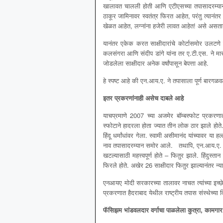
खालावत चालली होती आणि एटीएसच्या तपासादरम्यान 
ठाकूर जामिनावर स्वतंत्र फिरत आहेत, परंतु त्यानं
खेळत आहेत, लग्नांना हजेरी लावत आहेत! असे असतान
यानंतर एकेक करत साक्षीदारांचे कोर्टासमोर उलटण
कलसंगरा आणि संदीप डांगे यांना तर ए.टी.एस. ने मारून
जोडलेला साक्षीदार अनेक वर्षांपासून बेपत्ता आहे.
हे स्पष्ट आहे की एन.आय.ए. ने तपासाला पूर्ण बारगळव
इतर प्रकरणांनाही असेच दाबले आहे
याचप्रमाणे 2007 च्या अजमेर बॉम्बस्फोट प्रकर
स्फोटाने हादरला होता ज्यात तीन लोक ठार झाले होत
हिंदू धर्मांधांवर गेला. स्वामी असीमानंद यांच्यावर या 
नाव तपासादरम्यान समोर आले. तथापि, एन.आय.ए. च्या 
खटल्यासाठी महत्त्वपूर्ण होते – फितुर झाले. हिंदुस्त
फिरले होते. अखेर 26 साक्षीदार फितुर झाल्यानंतर न
एनआयए मोदी सरकारच्या तालावर नाचत त्यांच्या इच
प्रकरणात हैदराबाद येथील राष्ट्रीय तपास संस्थेच्या वि
फॅसिझम भांडवलदार वर्गाचा पाळलेला कुत्रा
,
कामगार 