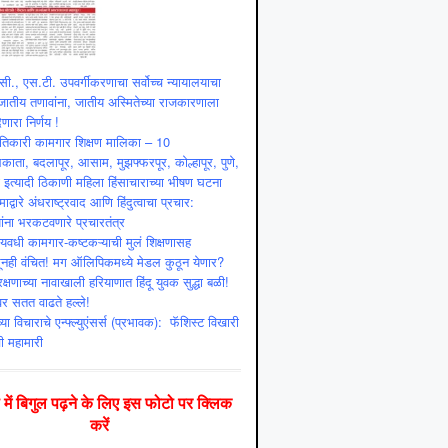
ी., एस.टी. उपवर्गीकरणाचा सर्वोच्च न्यायालयाचा
ातीय तणावांना, जातीय अस्मितेच्या राजकारणाला
णारा निर्णय !
ांतिकारी कामगार शिक्षण मालिका – 10
ाता, बदलापूर, आसाम, मुझफ्फरपूर, कोल्हापूर, पुणे,
ी इत्यादी ठिकाणी महिला हिंसाचाराच्या भीषण घटना
माद्वारे अंधराष्ट्रवाद आणि हिंदुत्वाचा प्रचार:
ांना भरकटवणारे प्रचारतंत्र
्यवधी कामगार-कष्टकऱ्याची मुलं शिक्षणासह
ूनही वंचित! मग ऑलिपिकमध्ये मेडल कुठून येणार?
क्षणाच्या नावाखाली हरियाणात हिंदू युवक सुद्धा बळी!
ंवर सतत वाढते हल्ले!
या विचाराचे एन्फ्ल्युएंसर्स (प्रभावक): फॅशिस्ट विखारी
ी महामारी
दी में बिगुल पढ़ने के लिए इस फोटो पर क्लिक
करें