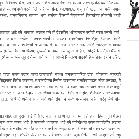
वीपासून निश्चितच होते, पण भाजप सत्तेत आल्यानंतर तर त्याला फक्त प्रचंड बळ मिळालेली
ाही यंत्रणांमध्ये पेरले गेले आहे. मीडीया, एन.आय.ए. पासून ते ए.टी.एस. पर्यंत तपास
णसंस्था, मानवाधिकार आयोग, अशा असंख्य ठिकाणी हिंदुत्ववादी विचारांच्या लोकांची भरती
वश्यक आहे की भाजपचे सत्तेवर येणे ही देशातील भांडवलदार वर्गाची गरज बनली होती.
काळात जनतेच्या, कामगारवर्गाच्या वाढत्या असंतोषाला नियंत्रित ठेवायला आणि
ं”ची आणि दमनकारी शक्तिंची गरज भासते. ही गरज भारतात संघ आणि संघप्रणीत भाजप
ांच्या पैशांच्या थैल्या, मुख्यत्वे भाजपसाठीच खुल्या आहेत, त्यांद्वारे नियंत्रित मीडीया
्या माध्यमातून सत्तेच्या सर्व अंगांवर आपले नियंत्रण वाढवणे हे भांडवलदारांचे उद्दिष्ट
्र याला फक्त वरवर पहात लोकशाही संस्था वाचवण्याकरिता टाहो फोडतात. ब्रेख्तने
फॅसिझमला विरोध करतात, ते रानटीपणा निर्माण करणाऱ्या रानटीपणाबद्दल शोक करतात, ते
त्यांना वासराला खायचे आहे पण रक्त बघायला आवडत नाही. मांसाचे वजन करण्यापूर्वी
ीपणाला जन्म देणार्‍या मालमत्तेच्या संबंधांच्या विरोधात नाहीत, ते केवळ रानटीपणाच्या
तात, आणि ते असे करतात जेथे असे संपत्तीचे संबंध प्रचलित आहेत, परंतु जेथे मांस
 जाते आहे, तर दुसरीकडे फॅसिस्ट सत्ता फक्त आपला जगण्याचाही हक्क हिसकावून घेऊन
ण्याचे काम करत आहे. हे समजणे आवश्यक आहे की याविरोधात फक्त कायदेशीर लढाया
ष कामाचे नाहीत. जोपर्यंत कामगार वर्गाच्या नेतृत्वाखाली फॅसिस्टांची पाठराखण करणाऱ्या
रहात नाही, तोपर्यंत फॅसिस्टांच्या सर्व यंत्रणांमधील घुसखोरीला खरे आव्हान उभे राहू