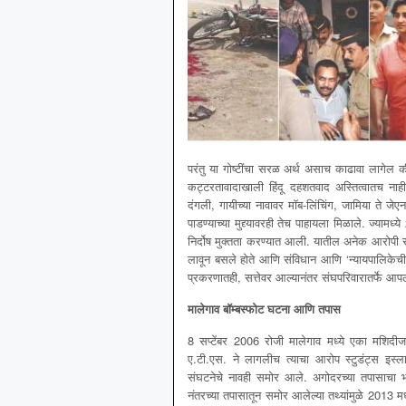
परंतु या गोष्टींचा सरळ अर्थ असाच काढावा लागेल क
कट्टरतावादाखाली हिंदू दहशतवाद अस्तित्वातच नाही!
दंगली, गायीच्या नावावर मॉब-लिंचिंग, जामिया ते जेए
पाडण्याच्या मुद्द्यावरही तेच पाहायला मिळाले. ज्यामध्ये 
निर्दोष मुक्तता करण्यात आली. यातील अनेक आरोपी सुना
लावून बसले होते आणि संविधान आणि ‘न्यायपालिकेची न
प्रकरणातही, सत्तेवर आल्यानंतर संघपरिवारातर्फे आपल
मालेगाव बॉम्बस्फोट घटना आणि तपास
8 सप्टेंबर 2006 रोजी मालेगाव मध्ये एका मशिदीजवळ
ए.टी.एस. ने लागलीच त्याचा आरोप स्टुडंट्स इस्ल
संघटनेचे नावही समोर आले. अगोदरच्या तपासाचा 
नंतरच्या तपासातून समोर आलेल्या तथ्यांमुळे 2013 म