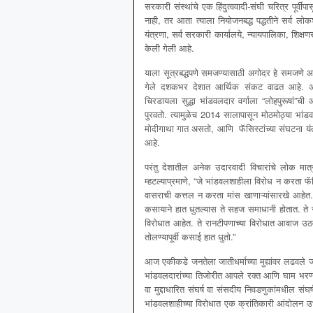
सरकारी संस्थांचे एक हिंदुत्ववादी-संघी चरित्र पूर्
नाही, तर आता त्याला नियोजनबद्ध पद्धतीने सर्व लोकश
यंत्रणा, सर्व सरकारी कार्यालये, न्यायपालिका, शिक्ष
केली गेली आहे.
याला सूत्रबद्धपणे समजण्यासाठी अगोदर हे समजणे आ
गेले दशकभर देशात आर्थिक संकट वाढत आहे. अशा 
चिरडायला सुद्धा भांडवलदार वर्गाला “लोहपुरूषा
पुरवतो. त्यामुळेच 2014 सालापासून मोठमोठ्या भांडवलदार
मोदीगाथा गात असतो, आणि फॅसिस्टांच्या संघटना यंत्रणेच
आहे.
परंतु देशातील अनेक उदारवादी विचारांचे लोक मात
म्हटल्याप्रमाणे, “जे भांडवलशाहीला विरोध न करता 
वासराची कत्तल न करता मांस खाणाऱ्यांसारखे आहेत. 
कसायाने हात धुतल्यास ते सहज समाधानी होतात. ते रानट
विरोधात आहेत. ते रानटीपणाच्या विरोधात आवाज उठव
तोलण्यापूर्वी कसाई हात धुतो.”
आज एकीकडे जनतेला जातीधर्माच्या मुद्यांवर लढवले
भांडवलदारांच्या तिजोरीत आपले रक्त आणि घाम भर
वा मुद्दाधारित संघर्ष वा संसदीय निवडणुकांमधील संघर्
भांडवलशाहीच्या विरोधात एक क्रांतिकारी आंदोलन उभे 