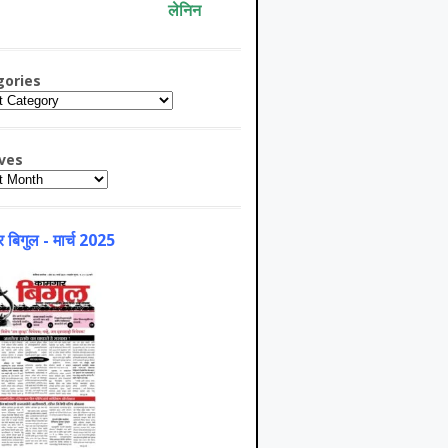
लेनिन
gories
ries
ves
es
 बिगुल - मार्च 2025