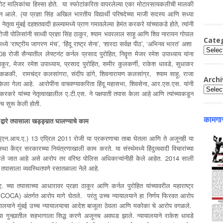
ंबस्फोट मालिकांचा हिस्सा होते. या स्फोटांकरिता वापरलेल्या एका मोटारसायकलीची मालकी
सून आले. (या प्रज्ञा सिंह अखिल भारतीय विद्यार्थी परिषदेच्या माजी सदस्य आणि सध्या
ृत्व मुंबई दहशतवादी हल्ल्यामध्ये प्राण गमावलेल्या हेमंत करकरे यांच्याकडे होते, त्यांनी
ोजी पोलिसांनी साध्वी प्रज्ञा सिंह ठाकुर, श्याम भवरलाल साहू आणि शिव नारायन गोपाल
Cate
े ‘राष्ट्रीय जागरण मंच’, ‘हिंदू राष्ट्र सेना’, ‘शारदा सर्वज्ञ पीठ’, ‘अभिनव भारत’ अशा
Catego
 2008 रोजी सैन्यातील लेफ्टनंट कर्नल प्रसाद पुरोहित, निवॄत्त मेजर रमेश उपाध्याय यांना
ाकूर, मेजर रमेश उपाध्याय, प्रसाद पुरोहित, समीर कुलकर्णी, राकेश धावडे, सुधाकर
रवीण टाकळकी, रामचंद्र कलसांगरा, संदीप डांगे, शिवनारायण कलसांग्र, श्याम साहू, राजा
Archi
ल केला गेला आहे. आरोपींना वाचवण्याकरिता हिंदू महासभा, शिवसेना, आर.एस.एस. यांनी
Archiv
 करकरे यांच्या नेतृत्वाखालील ए.टी.एस. ने पक्षपाती तपास केला आहे आणि त्यांच्याकडून
च सुरू केली होती.
कामगार
.
द्वारे तपासाला खड्ड्य़ात घालण्याचे काम
्थेने (एन.आय.ए.) 13 एप्रिल 2011 रोजी या प्रकरणाचा ताबा घेतला आणि ते अजूनही या
ंद्र सरकारच्या नियंत्रणाखाली काम करते. या संस्थेमध्ये हिंदुत्ववादी विचारांच्या
ाम केले जात आहे असे आरोप तर वरिष्ठ पोलिस अधिकाऱ्यांनीही केले आहेत. 2014 साली
 तपासाला व्यवस्थितपणे रसातळाला नेले आहे.
 च्या तपासाच्या आधारावर प्रज्ञा ठाकूर आणि कर्नल पुरोहित यांच्यावरील महाराष्ट्र
 MCOCA) अंतर्गत आरोप मागे घेतले. परंतु उच्च न्यायालयाने हा निर्णय फिरवत आरोप
न्यायालयाने मुंबई उच्च न्यायालयाचा आदेश बाजूला ठेवला आणि मकोका चे आरोप वगळले.
च्या गुन्ह्यातील सहभागाला सिद्ध करणे अजूनच अवघड झाले. न्यायालयाने राकेश धावडे