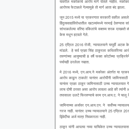
यावरील मकोकाचे आरोप मागे घेतले नाहीत. मकोका अंत
आरोपच फेटाळले गेल्यामुळे तो मार्ग आता बंद झाला.
जून 2015 मध्ये या प्रकरणात सरकारी वकील असलेल्य
हिंदुत्ववाद्यांविरोधातील खटल्यांमध्ये नरमाई ठेवण्य
सांभाळलेल्या वरिष्ठ वकिलांचे वक्तव्य सरळ दाखवते की
केस मधून हटवले गेले.
25 एप्रिल 2016 रोजी, न्यायालयाने यापूर्वी अटक 
मांडले. हे सर्व प्रज्ञा सिंह ठाकुरला कथितरित्या आ
तरुणांच्या आयुष्याची 8 वर्षे फक्त कोर्टाच्या प्रक्
पर्यायही उरलेला नव्हता.
मे 2016 मध्ये, एन.आय.ने मकोका अंतर्गत या प्रक
आरोप काढुन टाकले! यानंतर आरोपींनी जामिनासाठी 
यानंतर प्रज्ञा ठाकूर जामिनासाठी उच्च न्यायालयात 
लाच दोषी ठरवत असा आरोप लावला आहे की त्यांनी आरोप
तपासाला उलटे फिरवण्याचे काम एन.आय.ए. ने चालू क
जामिनाच्या अर्जावर एन.आय.एन. ने सर्वोच्च न्यायाल
गरज नाही. यानंतर उच्च न्यायालयाने 25 एप्रिल 2016
द्विवेदींचा अर्ज मात्र स्विकारला नाही.
ठाकूर यांनी आपल्या नव्या याचिकेत उच्च न्यायालया