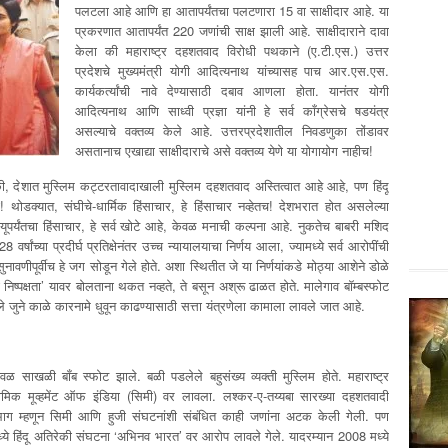
पलटला आहे आणि हा आतापर्यंतचा पलटणारा 15 वा साक्षीदार आहे. या
प्रकरणात आतापर्यंत 220 जणांची साक्ष झाली आहे. साक्षीदाराने दावा
केला की महाराष्ट्र दहशतवाद विरोधी पथकाने (ए.टी.एस.) उत्तर
प्रदेशचे मुख्यमंत्री योगी आदित्यनाथ यांच्यासह पाच आर.एस.एस.
कार्यकर्त्यांची नावे देण्यासाठी दबाव आणला होता. यानंतर योगी
आदित्यनाथ आणि साध्वी प्रज्ञा यांनी हे सर्व काँग्रेसचे षडयंत्र
असल्याचे वक्तव्य केले आहे. उत्तरप्रदेशातील निवडणुका तोंडावर
असतानाच एखाद्या साक्षीदाराचे असे वक्तव्य येणे या योगायोग नाहीच!
ी, देशात मुस्लिम कट्टरतावादाखाली मुस्लिम दहशतवाद अस्तित्वात आहे आहे, पण हिंदू
 थोडक्यात, संघीचे-धार्मिक हिंसाचार, हे हिंसाचार नव्हेतच! देशभरात होत असलेल्या
नयूपर्यंतचा हिंसाचार, हे सर्व खोटे आहे, केवळ मनाची कल्पना आहे. नुकतेच बाबरी मशिद
28 वर्षांच्या प्रदीर्घ प्रतिक्षेनंतर उच्च न्यायालयाचा निर्णय आला, ज्यामध्ये सर्व आरोपींची
वणीपूर्वीच हे जग सोडून गेले होते. अशा स्थितीत जे या निर्णयांकडे मोठ्या आशेने डोळे
िष्पक्षता’ यावर बोलताना थकत नव्हते, ते बसून अश्रू ढाळत होते. मालेगाव बॉम्बस्फोट
े जुने काळे कारनामे धुवून काढण्यासाठी सत्ता यंत्रणेला कामाला लावले जात आहे.
 साखळी बॉंब स्फोट झाले. बळी पडलेले बहुसंख्य व्यक्ती मुस्लिम होते. महाराष्ट्र
ामिक मूव्हमेंट ऑफ इंडिया (सिमी) वर लावला. लश्कर-ए-तय्यबा सारख्या दहशतवादी
भाग म्हणून सिमी आणि हुजी संघटनांशी संबंधित काही जणांना अटक केली गेली. पण
ध्ये हिंदू अतिरेकी संघटना ‘अभिनव भारत’ वर आरोप लावले गेले. यादरम्यान 2008 मध्ये