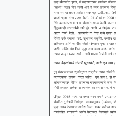
पुन्हा बॉंबस्फोट झाले, जे महाराष्ट्रभर झालेल्या बॉ
“साध्वी” प्रज्ञा सिंह यांची आहे हे नंतर तपासात दि
भाजपच्या खासदार आहेत.) महाराष्ट्र ए.टी.एस., जिचे नेत
साध्वी प्रज्ञा यांना अटक केली. 24 ऑक्टोबर 2008 र
सिंह कालसंघरा यांना या संदर्भात अटक केली. तपासामध्य
हिंदुत्त्ववादी संघटनांची नावे पुढे आली. 4 नोव्हेंबर
अटक केली गेली. आजपर्यंत या केस मध्ये प्रज्ञा ठ
द्विवेदी उर्फ ​​दयानंद पांडे, सुधाकर चतुर्वेदी, प्
राहिरकर आणि जगदीश म्हेत्रे यांच्यावर गुन्हा दाख
जाहीर पाठिंबा देत निधी सुद्धा उभा केला आहे. हेमंत
तपास काढून घ्यावा अशी मागणी भाजप नेत्यांनी अगोदर
तपास यंत्रणांमध्ये संघाची घुसखोरी
,
आणि एन
.
आय
.
ए
गृह मंत्रालयाच्या सूचनेनुसार राष्ट्रीय तपास संस
प्रकरणाचा “तपास” करत आहेत. एन.आय.ए. ही संस्था के
अधिकाऱ्यांद्वारे विविध तपासांना बारगळवण्याचे क
मोदी सरकार सत्तेवर आल्यानंतर तर एन.आय.ए. ने या
एप्रिल 2015 मध्ये, खालच्या न्यायालयाने एन.आय.ए.
संघटित गुन्हेगारी नियंत्रण कायद्यानुसार (मकोका,
पुन्हा तसेच ठेवण्याचा आदेश दिला. यावर सर्वोच्च 
दोघांवरील मकोकाचे आरोप फेटाळले गेल्यामुळे त्यां