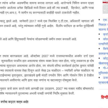
त्यांना अनेक अडचणींचा सामना करावा लागला आहे. आरोग्याचे निमित्त करून प्रज्ञा
तर समोर आलेल्या अनेक व्हिडिओ मध्ये दिसत आहे की त्या कब्बडी, क्रिकेट, आणि गरबा
ाही एन.आय.ए. ने जामीन रद्द करण्यासाठी काहीही पावले टाकलेली नाहीत.
एस.स
े चालू झाले आहे. जानेवारी 2017 मध्ये एक निलंबित ए.टी.एस. अधिकारी म्हणाला की
निकाल ज
 टाकले आहे, परंतु त्यांच्यावर तरीही गुन्हे आहेत. दिलीप पाटीदार हा कर्नल पुरोहितशी
चालना दे
क्र
ले आहे आणि हिंदुत्त्ववादी नेत्यांना सोडवण्याची जमीन तयार करवली आहे.
कोलक
रत्नागिर
सिने
कामकऱ्य
णात तपास बारगळवला आहे. ऑक्टोबर 2007 मध्ये राजस्थानमधील अजमेर दर्गा एका
कोट
े. सुरुवातीला परकीय हात असल्याचा संशय व्यक्त केला जात होता, परंतु लवकरच हा दोष
खेळापास
हल्ल्याचा सूत्रधार असल्याचा आरोप होता, तर संघाचे वरिष्ठ कार्यकर्ता इंद्रेश कुमार यांचेही
गो–र
तपासाचे वास्तव तेव्हा दिसून आले जेवह 24 साक्षीदार – ज्यापैकी अनेक साक्षीदार या
मुस्लिमा
ान टाईम्सच्या वृत्तानुसार, झारखंडचे कृषी मंत्री रणधीर सिंग आणि गोवर्धन सिंग हे देखील
उजव्
्यायालयाने असीमानंद आणि इतर सहा जणांना या खटल्यातून दोषमुक्त केले.
प्रचाराच
्छेनुसार कसे काम करते याचे आणखी एक उदाहरण. 2007 च्या मक्का मशीद बॉम्बस्फोट
शेष न्यायालयाने पुराव्याच्या अभावी पाचही जणांची निर्दोष मुक्तता केली.
हिन्‍
वर्गाचा कट्टर शत्रू आहे
!