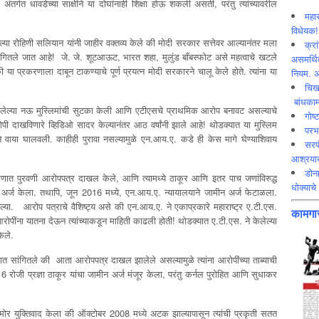
र्गत धावडेच्या साक्षीने या दोघांनाही शिक्षा होऊ शकली असती, परंतु त्यांच्यावरील
महार
विधेयक!
ा रोहिणी सलियान यांनी जाहीर वक्तव्य केले की मोदी सरकार सत्तेवर आल्यानंतर मला
क्रा
ास सांगितले जात आहे! जे. जे. शूटआऊट, भारत शहा, मुलुंड बॉंबस्फोट असे महत्वाचे खटले
असमर्थित
 या प्रकरणाला दाबून टाकण्याचे पूर्ण प्रयत्न मोदी सरकारने चालू केले होते. त्यांना या
नियम. अ
चिख
बांधकाम
केलेल्या नऊ मुस्लिमांची सुटका केली आणि एटीएसचे प्राथमिक आरोप बनावट असल्याचे
गोष्
रोपी दाखविणारे व्हिडिओ सादर केल्यानंतर आठ वर्षांनी झाले आहे! थोडक्यात या मुस्लिम
परभ
रियेने वाया घालवली. काहीही पुरावा नसल्यामुळे एन.आय.ए. कडे ही केस मागे घेण्याशिवाय
सरप
आश्रयाख
डोना
रणात पुरवणी आरोपपत्र दाखल केले, आणि त्यामध्ये ठाकूर आणि इतर पाच जणांविरुद्ध
धोक्याचे 
अर्ज केला. तथापि, जून 2016 मध्ये, एन.आय.ए. न्यायालयाने जामीन अर्ज फेटाळला.
गेल्या. आरोप पत्राचे वैशिष्ट्य असे की एन.आय.ए. ने एकाप्रकारे महाराष्ट्र ए.टी.एस.
कामगार
ींना यातना देऊन त्यांच्याकडून माहिती काढली होती! थोडक्यात ए.टी.एस. ने केलेल्या
ेले.
यात सांगितले की आता आरोपपत्र दाखल झालेले असल्यामुळे त्यांना आरोपींच्या ताब्याची
 रोजी प्रज्ञा ठाकूर यांचा जामीन अर्ज मंजूर केला, परंतु कर्नल पुरोहित आणि सुधाकर
समोर युक्तिवाद केला की ऑक्टोबर 2008 मध्ये अटक झाल्यापासून त्यांची प्रकृती सतत