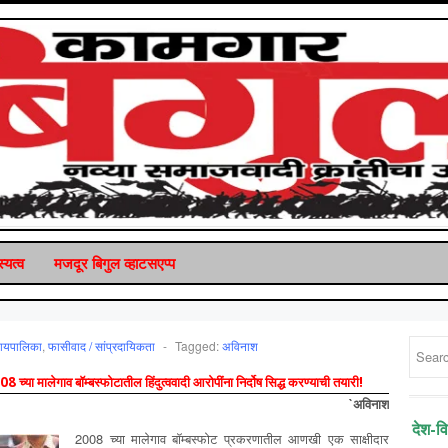
्यत्व
मजदूर बिगुल व्‍हाटसएप्‍प
यायपालिका
,
फासीवाद / सांप्रदायिकता
-
Tagged:
अविनाश
 च्या मालेगाव बॉम्बस्फोटातील हिंदुत्ववादी आरोपींना निर्दोष सिद्ध करण्याची तयारी!
`
अविनाश
देश-व
2008 च्या मालेगाव बॉम्बस्फोट प्रकरणातील आणखी एक साक्षीदार