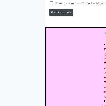
Save my name, email, and website in 
ज
प
क
व
स
ज
घ्
क
घ्
क
दु
म