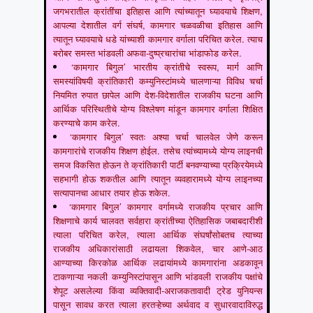
जगभरातील क्रांतींचा इतिहास आणि त्यांच्यातून घ्यावयाचे शिक्षण,
आपल्या देशातील वर्ग संघर्ष, कामगार चळवळीचा इतिहास आणि
त्यातून घ्यावयाचे धडे यांच्याशी कामगार वर्गाला परिचित करेल. त्याच
बरोबर समस्त भांडवली अफवा-दुष्प्रचारांचा भांडाफोड करेल.
‘कामगार बिगुल’ भारतीय क्रांतीचे स्वरूप, मार्ग आणि
समस्यांविषयी क्रांतिकारी कम्युनिस्टांमध्ये चालणाऱ्या विविध चर्चा
नियमित रुपात छापेल आणि देश-विदेशातील राजकीय घटना आणि
आर्थिक परिस्थितीचे योग्य विश्लेषण मांडून कामगार वर्गाला शिक्षित
करण्याचे काम करेल.
‘कामगार बिगुल’ स्वतः अश्या चर्चा चालवेल जेणे करून
कामगारांचे राजकीय शिक्षण होईल. तसेच त्यांच्यामध्ये योग्य लाइनची
समज विकसित होऊन ते क्रांतिकारी पार्टी बनवण्याच्या प्रक्रियेमध्ये
सहभागी होऊ शकतील आणि त्यातून व्यवहारामध्ये योग्य लाइनच्या
सत्यापानचा आधार तयार होऊ शकेल.
‘कामगार बिगुल’ कामगार वर्गामध्ये राजकीय प्रचार आणि
शिक्षणाचे कार्य चालवत सर्वहारा क्रांतीच्या ऐतिहासिक जबाबदारीशी
त्याला परिचित करेल, त्याला आर्थिक संघर्षांसोबतच त्याच्या
राजकीय अधिकारांसाठी लढायला शिकवेल, चार आणे-आठ
आण्याच्या किरकोळ आर्थिक लढायांमध्ये कामगारांना अडकावून
टाकणाऱ्या नकली कम्युनिस्टांपासून आणि भांडवली राजकीय पक्षांचे
शेपूट असलेल्या किंवा व्यक्तिवादी-अराजकतावादी ट्रेड युनियन्स
पासून सावध करत त्याला हरतऱ्हेच्या अर्थवाद व सुधारवादाविरुद्ध