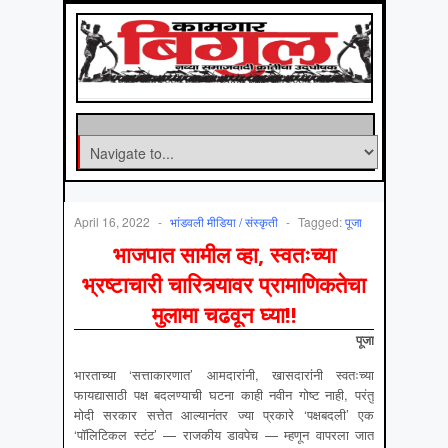
April 16, 2022
-
भांडवली मीडिया / संस्कृती
-
Tagged:
पूजा
भाजपात सामील व्हा, स्वतःच्या
भ्रष्टाचारी चारित्र्यावर प्रामाणिकतेचा
मुलामा चढवून घ्या!!
पूजा
भारताच्या ‘सत्ताकारणात’ आमदारांनी, खासदारांनी स्वतःच्या
फायद्यासाठी पक्ष बदलण्याची घटना काही नवीन गोष्ट नाही, परंतु
मोदी सरकार सत्तेत आल्यानंतर ज्या प्रकारे ‘पक्षबदली’ एक
‘पॉलिटिकल स्टंट’ — राजकीय डावपेच — म्हणून वापरला जात