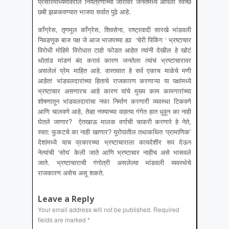
प्रसारमाध्यमांवरील नियंत्रणाच्या जोरावर जनतेमध्ये आपली स्वच्छ
छबी झळकवण्यात भाजपा सर्वात पुढे आहे.
काँग्रेस, तृणमूल काँग्रेस, शिवसेना, राष्ट्रवादी सारखे भांडवली
निवडणूक बाज पक्ष जे आज भाजपच्या ह्या ‘चेरी पिकिंग ‘ भ्रष्टाचार
विरोधी मोहिमे विरोधात टाहो फोडत आहेत त्यांनी देखील हे खोटं
थोतांड मांडणं बंद करावं कारण जनतेला त्यांचं भ्रष्टाचारावर
असलेलं प्रेम माहित आहे. वास्तवात हे सर्व एकाच माळेचे मणी
आहेत! भांडवलदारांच्या हिताचे राजकारण करणाऱ्या या पक्षांमध्ये
भ्रष्टाचार असणारच आहे कारण यांचे मुख्य काम कामगारांच्या
शोषणातून भांडवलदारांचा नफा निर्माण करणारी व्यवस्था टिकवणे
आणि चालवणे आहे, तेव्हा नफ्याच्या वाहत्या गंगेत हात धुवून का नाही
घेतले जाणार? ऐतखाऊ मालक वर्गाची चाकरी करणारे हे नेते,
स्वत: फुकटचे का नाही खाणार? युरोपातील तथाकथित ‘प्रामाणिक’
देशांमध्ये याच प्रकारच्या भ्रष्टाचाराला कायदेशीर रूप देऊन
नेत्यांची ‘सोय’ केली जाते आणि भ्रष्टाचार नाहीच असे भासवले
जाते. भ्रष्टाचाराची गंगोत्री असलेल्या भांडवली व्यवस्थेचे
राजकारण असेच असू शकते.
Leave a Reply
Your email address will not be published.
Required
fields are marked
*