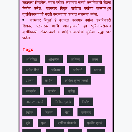
लढायला शिकवेल, त्याच बरोबर त्याच्यात सच्ची क्रांतिकारी चेतना
निर्माण करेल. ‘कामगार बिगुल’ सर्वहारा वर्गाच्या फळ्यांमधून
क्रांतीकारकांची भरती करण्याच्या कामात सहाय्यक बनेल.
‘कामगार बिगुल’ हे वृत्तपत्र कामगार वर्गाचा क्रांतिकारी
शिक्षक, प्रचारक आणि आवाहनकर्ता ह्या भूमिकांबरोबरच
क्रांतिकारी संघटनकर्ता व आंदोलनकर्त्याची भूमिका सुद्धा पार
पाडेल.
Tags
अभिजित
अभिजीत
अभिनव
अमन
अमित शिंदे
अविनाश
अश्विनी
आनंद
आशय
कविता
कविता कृष्णपल्लवी
जयवर्धन
नवमीत
नागेश
नारायण खराडे
निखिल एकडे
नितेश
निमिष
निश्चय
नेहा
परमेश्वर
पुणे
पूजा
प्रविण सोनवणे
प्रवीण एकडे