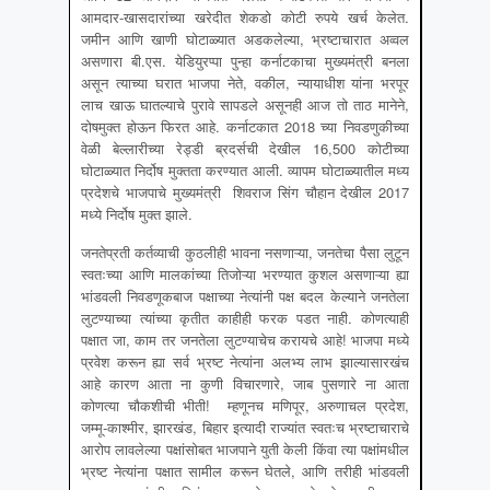
आमदार-खासदारांच्या खरेदीत शेकडो कोटी रुपये खर्च केलेत.
जमीन आणि खाणी घोटाळ्यात अडकलेल्या, भ्रष्टाचारात अव्वल
असणारा बी.एस. येडियुरप्पा पुन्हा कर्नाटकाचा मुख्यमंत्री बनला
असून त्याच्या घरात भाजपा नेते, वकील, न्यायाधीश यांना भरपूर
लाच खाऊ घातल्याचे पुरावे सापडले असूनही आज तो ताठ मानेने,
दोषमुक्त होऊन फिरत आहे. कर्नाटकात 2018 च्या निवडणुकीच्या
वेळी बेल्लारीच्या रेड्डी ब्रदर्सची देखील 16,500 कोटीच्या
घोटाळ्यात निर्दोष मुक्तता करण्यात आली. व्यापम घोटाळ्यातील मध्य
प्रदेशचे भाजपाचे मुख्यमंत्री शिवराज सिंग चौहान देखील 2017
मध्ये निर्दोष मुक्त झाले.
जनतेप्रती कर्तव्याची कुठलीही भावना नसणाऱ्या, जनतेचा पैसा लुटून
स्वतःच्या आणि मालकांच्या तिजोऱ्या भरण्यात कुशल असणाऱ्या ह्या
भांडवली निवडणूकबाज पक्षाच्या नेत्यांनी पक्ष बदल केल्याने जनतेला
लुटण्याच्या त्यांच्या कृतीत काहीही फरक पडत नाही. कोणत्याही
पक्षात जा, काम तर जनतेला लुटण्याचेच करायचे आहे! भाजपा मध्ये
प्रवेश करून ह्या सर्व भ्रष्ट नेत्यांना अलभ्य लाभ झाल्यासारखंच
आहे कारण आता ना कुणी विचारणारे, जाब पुसणारे ना आता
कोणत्या चौकशीची भीती! म्हणूनच मणिपूर, अरुणाचल प्रदेश,
जम्मू-काश्मीर, झारखंड, बिहार इत्यादी राज्यांत स्वतःच भ्रष्टाचाराचे
आरोप लावलेल्या पक्षांसोबत भाजपाने युती केली किंवा त्या पक्षांमधील
भ्रष्ट नेत्यांना पक्षात सामील करून घेतले, आणि तरीही भांडवली