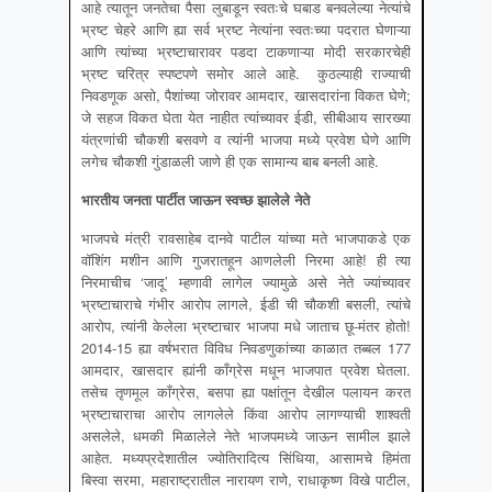
आहे त्यातून जनतेचा पैसा लुबाडून स्वतःचे घबाड बनवलेल्या नेत्यांचे
भ्रष्ट चेहरे आणि ह्या सर्व भ्रष्ट नेत्यांना स्वतःच्या पदरात घेणाऱ्या
आणि त्यांच्या भ्रष्टाचारावर पडदा टाकणाऱ्या मोदी सरकारचेही
भ्रष्ट चरित्र स्पष्टपणे समोर आले आहे. कुठल्याही राज्याची
निवडणूक असो, पैशांच्या जोरावर आमदार, खासदारांना विकत घेणे;
जे सहज विकत घेता येत नाहीत त्यांच्यावर ईडी, सीबीआय सारख्या
यंत्रणांची चौकशी बसवणे व त्यांनी भाजपा मध्ये प्रवेश घेणे आणि
लगेच चौकशी गुंडाळली जाणे ही एक सामान्य बाब बनली आहे.
भारतीय जनता पार्टीत जाऊन स्वच्छ झालेले नेते
भाजपचे मंत्री रावसाहेब दानवे पाटील यांच्या मते भाजपाकडे एक
वॉशिंग मशीन आणि गुजरातहून आणलेली निरमा आहे! ही त्या
निरमाचीच ‘जादू’ म्हणावी लागेल ज्यामुळे असे नेते ज्यांच्यावर
भ्रष्टाचाराचे गंभीर आरोप लागले, ईडी ची चौकशी बसली, त्यांचे
आरोप, त्यांनी केलेला भ्रष्टाचार भाजपा मधे जाताच छू-मंतर होतो!
2014-15 ह्या वर्षभरात विविध निवडणुकांच्या काळात तब्बल 177
आमदार, खासदार ह्यांनी काँग्रेस मधून भाजपात प्रवेश घेतला.
तसेच तृणमूल काँग्रेस, बसपा ह्या पक्षांतून देखील पलायन करत
भ्रष्टाचाराचा आरोप लागलेले किंवा आरोप लागण्याची शाश्वती
असलेले, धमकी मिळालेले नेते भाजपमध्ये जाऊन सामील झाले
आहेत. मध्यप्रदेशातील ज्योतिरादित्य सिंधिया, आसामचे हिमंता
बिस्वा सरमा, महाराष्ट्रातील नारायण राणे, राधाकृष्ण विखे पाटील,