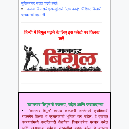
मुस्लिमांवर सतत वाढते हल्ले!
उजव्या विचाराचे एन्फ्ल्युएंसर्स (प्रभावक): फॅशिस्ट विखारी
प्रचाराची महामारी
हिन्‍दी में बिगुल पढ़ने के लिए इस फोटो पर क्लिक
करें
‘कामगार बिगुल’चे स्वरूप, उद्देश आणि जबाबदाऱ्या
‘कामगार बिगुल’ व्यापक कष्टकरी जनतेमध्ये क्रांतिकारी
राजकीय शिक्षक व प्रचारकाची भूमिका पार पाडेल. हे वृत्तपत्र
कामगारांमध्ये क्रांतिकारी वैज्ञानिक विचारधारेचा प्रचार करेल
आणि खऱ्याखुऱ्या सर्वहारा संस्कृतीचा वाहक बनेल. हे वृत्तपत्र