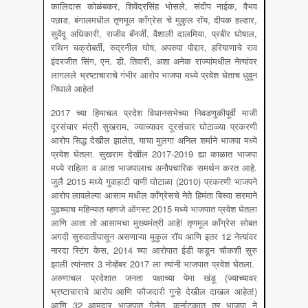
कालिदास कोळंबकर, शिवेंद्रसिंह भोसले, संदीप नाईक, वैभव
पछाड, बंगालमधील तृणमूल काँग्रेस चे मुकुल रॉय, दीपक हल्डार,
सुवेंदू अधिकारी, राजीव बॅनर्जी, वैशाली दालमिया, प्रबीर घोषाल,
रथिन चक्रोबर्ती, रुद्रनील घोष, अपरुपा पोद्दार, हरियाणाचे राव
इंदरजीत सिंग, एन. डी. तिवारी, अशा अनेक राज्यांमधील नेत्यांवर
लागलले भ्रष्टाचाराचे गंभीर आरोप भाजपा मध्ये प्रवेश घेताच धुवून
निघाले आहेत!
2017 च्या हिमाचल प्रदेश विधानसभेच्या निवडणुकीपूर्वी माजी
दूरसंचार मंत्री सुखराम, ज्याच्यावर दूरसंचार घोटाळ्या प्रकरणी
आरोप सिद्ध देखील झालेत, याचा मुलगा अनिल शर्माने भाजपा मध्ये
प्रवेश घेतला. सुखराम देखील 2017-2019 ह्या काळात भाजपा
मध्ये राहिला व आता भाजपालाच अनौपचारिक समर्थन करत आहे.
जुलै 2015 मध्ये गुवाहाटी पाणी घोटाळा (2010) प्रकरणी भाजपने
आरोप लावलेल्या आसाम मधील काँग्रेसचे नेते हिमंता बिस्वा सरमाने
पुढच्याच महिन्यात म्हणजे ऑगस्ट 2015 मध्ये भाजपात प्रवेश घेतला
आणि आता तो आसामचा मुख्यमंत्री आहे! तृणमूल काँग्रेस सोबत
अगदी सुरुवातीपासून असणाऱ्या मुकुल रॉय आणि इतर 12 नेत्यांवर
नारदा स्टिंग केस, 2014 च्या आरोपात ईडी कडून चौकशी सुरु
झाली त्यांनतर 3 नोव्हेंबर 2017 ला त्यांनी भाजपात प्रवेश घेतला.
अरुणाचल प्रदेशात जनता पक्षाच्या पेमा खंडू (ज्याच्यावर
भ्रष्टाचाराचे आरोप आणि फौजदारी गुन्हे देखील दाखल आहेत!)
आणि 32 आमदार भाजपात गेलेत. कर्नाटकात तर भाजपा ने