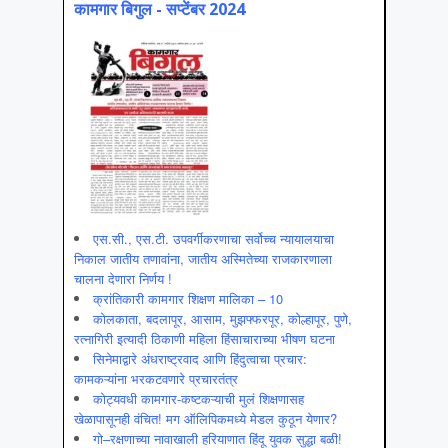
कामगार बिगुल - सप्टेंबर 2024
एस.सी., एस.टी. उपवर्गीकरणाचा सर्वोच्च न्यायालयाचा
निकाल जातीय तणावांना, जातीय अस्मितेच्या राजकारणाला
चालना देणारा निर्णय !
क्रांतिकारी कामगार शिक्षण मालिका – 10
कोलकाता, बदलापूर, आसाम, मुझफ्फरपूर, कोल्हापूर, पुणे,
रत्नागिरी इत्यादी ठिकाणी महिला हिंसाचाराच्या भीषण घटना
सिनेमाद्वारे अंधराष्ट्रवाद आणि हिंदुत्वाचा प्रचार:
कामकऱ्यांना भरकटवणारे प्रचारतंत्र
कोट्यवधी कामगार-कष्टकऱ्याची मुलं शिक्षणासह
खेळापासूनही वंचित! मग ऑलिपिकमध्ये मेडल कुठून येणार?
गो–रक्षणाच्या नावाखाली हरियाणात हिंदू युवक सुद्धा बळी!