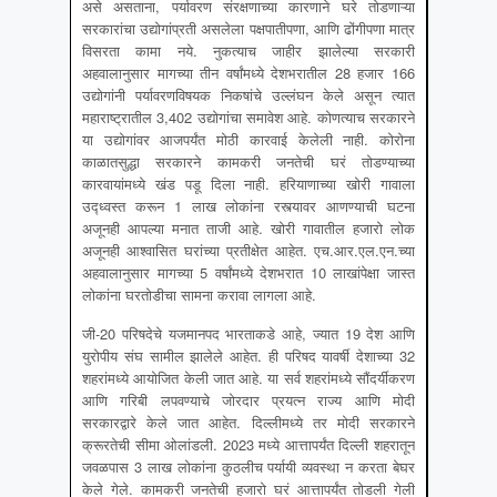
असे असताना, पर्यावरण संरक्षणाच्या कारणाने घरे तोडणाऱ्या
सरकारांचा उद्योगांप्रती असलेला पक्षपातीपणा, आणि ढोंगीपणा मात्र
विसरता कामा नये. नुकत्याच जाहीर झालेल्या सरकारी
अहवालानुसार मागच्या तीन वर्षांमध्ये देशभरातील 28 हजार 166
उद्योगांनी पर्यावरणविषयक निकषांचे उल्लंघन केले असून त्यात
महाराष्ट्रातील 3,402 उद्योगांचा समावेश आहे. कोणत्याच सरकारने
या उद्योगांवर आजपर्यंत मोठी कारवाई केलेली नाही. कोरोना
काळातसुद्धा सरकारने कामकरी जनतेची घरं तोडण्याच्या
कारवायांमध्ये खंड पडू दिला नाही. हरियाणाच्या खोरी गावाला
उद्ध्वस्त करून 1 लाख लोकांना रस्त्यावर आणण्याची घटना
अजूनही आपल्या मनात ताजी आहे. खोरी गावातील हजारो लोक
अजूनही आश्वासित घरांच्या प्रतीक्षेत आहेत. एच.आर.एल.एन.च्या
अहवालानुसार मागच्या 5 वर्षांमध्ये देशभरात 10 लाखांपेक्षा जास्त
लोकांना घरतोडीचा सामना करावा लागला आहे.
जी-20 परिषदेचे यजमानपद भारताकडे आहे, ज्यात 19 देश आणि
युरोपीय संघ सामील झालेले आहेत. ही परिषद यावर्षी देशाच्या 32
शहरांमध्ये आयोजित केली जात आहे. या सर्व शहरांमध्ये साैंदर्यीकरण
आणि गरिबी लपवण्याचे जोरदार प्रयत्न राज्य आणि मोदी
सरकारद्वारे केले जात आहेत. दिल्लीमध्ये तर मोदी सरकारने
क्रूरतेची सीमा ओलांडली. 2023 मध्ये आत्तापर्यंत दिल्ली शहरातून
जवळपास 3 लाख लोकांना कुठलीच पर्यायी व्यवस्था न करता बेघर
केले गेले. कामकरी जनतेची हजारो घरं आत्तापर्यंत तोडली गेली