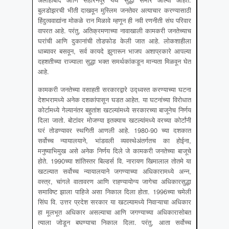
बुलडोझरची भीती दाखवून मुस्लिम जनतेवर अत्याचार करण्यासाठी
हिंदुत्ववाद्यांना मोकळे रान मिळावे म्हणून ही नवी रणनीती संघ परिवार
वापरत आहे. परंतु, अतिक्रमणाच्या नावाखाली कामकरी जनतेच्याच
घरांची आणि दुकानांची तोडफोड केली जात आहे. लोकशाहीला
धाब्यावर बसवून, सर्व कायदे झुगारून भाजप अशाप्रकारे आपल्या
दहशतीच्या राज्याला सुद्धा भक्त समर्थकांकडून मान्यता मिळवून घेत
आहे.
कामकरी जनतेच्या वसाहती सरकारद्वारे उद्ध्वस्त करण्याच्या घटना
देशभरामध्ये अनेक दशकांपासून घडत आहेत. या घटनांच्या विरोधात
कोर्टामध्ये गेल्यानंतर बहुतांश खटल्यांमध्ये सरकारच्या बाजूनेच निर्णय
दिला जातो. बोटांवर मोजण्या इतक्याच खटल्यांमध्ये वरच्या कोर्टांनी
घरं तोडण्यावर स्थगिती आणली आहे. 1980-90 च्या दशकात
सर्वोच्च न्यायालयाने, भांडवली व्यवस्थेअंतर्गतच का होईना,
मनुष्याभिमुख असे अनेक निर्णय दिले जे कामकरी जनतेच्या बाजूचे
होते. 1990च्या शांतिस्तर बिल्डर्स वि. नारायण खिमालाल तोतमे या
खटल्यात सर्वोच्च न्यायालयाने जगण्याच्या अधिकारामध्ये अन्न,
वस्त्र, चांगले वातावरण आणि राहण्यायोग्य जागेचा अधिकारसुद्धा
समाविष्ट झाला पाहिजे असा निकाल दिला होता. 1996च्या चमेली
सिंघ वि. उत्तर प्रदेश सरकार या खटल्यामध्ये निवाऱ्याचा अधिकार
हा मूलभूत अधिकार असल्याचा आणि जगण्याच्या अधिकारासोबत
त्याला जोडून बघण्याचा निकाल दिला. परंतु, आता सर्वोच्च