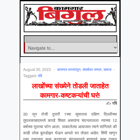
August 30, 2023
-
कामगार वस्‍त्‍यांतून
,
संघर्षरत जनता
,
समाज
-
Tagged:
रवि
लाखोंच्या संख्येने तोडली जाताहेत
कामगार-कष्टकऱ्यांची घरं!
✍
रवि
30 जून रोजी दुपारी 1च्या सुमारास दक्षिण दिल्लीच्या
तुघलकाबादमध्ये कपडे शिवत असतांना चंदनलालला त्याच्या 12
वर्षाच्या मुलाचा फोन आला. घाबरलेल्या आवाजात त्याने सांगितले की
काही लोक बुलडोझर घेऊन आपले घर तोडत आहेत. शिंपी म्हणून
एका दुकानात काम करणाऱ्या चंदनलालने हातातले काम टाकून