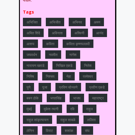
Tags
अभिजित
अभिजीत
अभिनव
अमन
अमित शिंदे
अविनाश
अश्विनी
आनंद
आशय
कविता
कविता कृष्णपल्लवी
जयवर्धन
नवमीत
नागेश
नारायण खराडे
निखिल एकडे
नितेश
निमिष
निश्चय
नेहा
परमेश्वर
पुणे
पूजा
प्रविण सोनवणे
प्रवीण एकडे
बबन ठोके
भगतसिंह
भाजप
महाराष्‍ट्र
मुंबई
मुकेश त्‍यागी
रवि
राहुल
राहुल सांकृत्यायन
राहुल साबळे
ललिता
लेनिन
विराट
शशांक
संघ