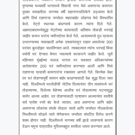
पुण्याच्या मध्यवर्ती भागामध्ये शिवाजी नगर येथे असणाऱ्या कामगार
पुतळा वसाहतीला मागच्या वर्षी महानगरपालिकेने उद्ध्वस्त केले
आणि तिथे राहणाऱ्या जनतेला शहराबाहेर लोहगाव येथे विस्थापित
केले. मेट्रो स्थानक बांधण्याचे कारण त्यांना दिले गेले.
अहमदाबादमध्येसुद्धा मेट्रोच्या कामासाठी अतिशय तोकडी भरपाई
जाहीर करून घरांना जमीनदोस्त केले गेले. आसाममध्ये दूध प्रकल्प
उभारण्याच्या नावाखाली अनेक दशकांपासून राहात असलेल्या 300
घरांवर बुलडोझर चालविण्यात आले. त्याबदल्यात त्यांना भरपाई किंवा
पर्यायी घरं देण्यात येणार नसल्याचे सरकारने जाहीर केले. जुलै
महिन्यात मुंबईच्या मलाड भागात भर पावसात अधिकाऱ्यांच्या
आदेशानंतर 200 घरं जमीनदोस्त करण्यात आली आणि तिथे
राहणाऱ्या प्रवासी कामगारांना रस्त्यावर आणले गेले. कित्येक वेळा
तर घरं तोडण्यापूर्वी सामान बाहेर काढण्यासाठी वेळ सुद्धा दिला जात
नाही. दिल्लीमध्ये घरतोडीची नोटीस दिल्यानंतर तीन तासांमध्ये घरं
तोडल्याच्या, दिलेल्या वेळेच्या आधीच घरं तोडल्याच्या घटनासुद्धा
समोर आल्या आहेत. घर तोडण्यासाठी प्रशासन आल्यानंतर वस्तीचे
सर्व प्रवेश रस्ते बंद केले जातात. आत असणाऱ्या आणि बाहेर
असणाऱ्या लोकांचा संपर्क तोडला जातो आणि जनतेला गोंधळलेल्या
स्थितीमध्ये सोडले जाते जेणेकरून जनतेला संघटित विरोध करणे
शक्य होणार नाही. दिल्लीमध्ये मागच्या वर्षी झाडे लावण्याचे कारण
देऊन यमुना पात्रातील मुस्लिमबहुल वस्तीला ध्वस्त करण्यात आले.