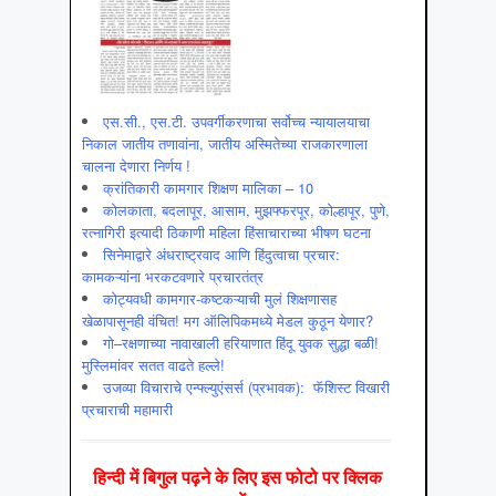
एस.सी., एस.टी. उपवर्गीकरणाचा सर्वोच्च न्यायालयाचा
निकाल जातीय तणावांना, जातीय अस्मितेच्या राजकारणाला
चालना देणारा निर्णय !
क्रांतिकारी कामगार शिक्षण मालिका – 10
कोलकाता, बदलापूर, आसाम, मुझफ्फरपूर, कोल्हापूर, पुणे,
रत्नागिरी इत्यादी ठिकाणी महिला हिंसाचाराच्या भीषण घटना
सिनेमाद्वारे अंधराष्ट्रवाद आणि हिंदुत्वाचा प्रचार:
कामकऱ्यांना भरकटवणारे प्रचारतंत्र
कोट्यवधी कामगार-कष्टकऱ्याची मुलं शिक्षणासह
खेळापासूनही वंचित! मग ऑलिपिकमध्ये मेडल कुठून येणार?
गो–रक्षणाच्या नावाखाली हरियाणात हिंदू युवक सुद्धा बळी!
मुस्लिमांवर सतत वाढते हल्ले!
उजव्या विचाराचे एन्फ्ल्युएंसर्स (प्रभावक): फॅशिस्ट विखारी
प्रचाराची महामारी
हिन्‍दी में बिगुल पढ़ने के लिए इस फोटो पर क्लिक