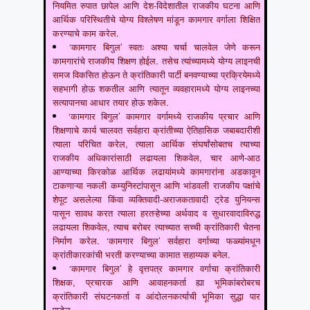
नियमित रुपात छापेल आणि देश-विदेशातील राजकीय घटना आणि
आर्थिक परिस्थितीचे योग्य विश्लेषण मांडून कामगार वर्गाला शिक्षित
करण्याचे काम करेल.
‘कामगार बिगुल’ स्वतः अश्या चर्चा चालवेल जेणे करून
कामगारांचे राजकीय शिक्षण होईल. तसेच त्यांच्यामध्ये योग्य लाइनची
समज विकसित होऊन ते क्रांतिकारी पार्टी बनवण्याच्या प्रक्रियेमध्ये
सहभागी होऊ शकतील आणि त्यातून व्यवहारामध्ये योग्य लाइनच्या
सत्यापानचा आधार तयार होऊ शकेल.
‘कामगार बिगुल’ कामगार वर्गामध्ये राजकीय प्रचार आणि
शिक्षणाचे कार्य चालवत सर्वहारा क्रांतीच्या ऐतिहासिक जबाबदारीशी
त्याला परिचित करेल, त्याला आर्थिक संघर्षांसोबतच त्याच्या
राजकीय अधिकारांसाठी लढायला शिकवेल, चार आणे-आठ
आण्याच्या किरकोळ आर्थिक लढायांमध्ये कामगारांना अडकावून
टाकणाऱ्या नकली कम्युनिस्टांपासून आणि भांडवली राजकीय पक्षांचे
शेपूट असलेल्या किंवा व्यक्तिवादी-अराजकतावादी ट्रेड युनियन्स
पासून सावध करत त्याला हरतऱ्हेच्या अर्थवाद व सुधारवादाविरुद्ध
लढायला शिकवेल, त्याच बरोबर त्याच्यात सच्ची क्रांतिकारी चेतना
निर्माण करेल. ‘कामगार बिगुल’ सर्वहारा वर्गाच्या फळ्यांमधून
क्रांतीकारकांची भरती करण्याच्या कामात सहाय्यक बनेल.
‘कामगार बिगुल’ हे वृत्तपत्र कामगार वर्गाचा क्रांतिकारी
शिक्षक, प्रचारक आणि आवाहनकर्ता ह्या भूमिकांबरोबरच
क्रांतिकारी संघटनकर्ता व आंदोलनकर्त्याची भूमिका सुद्धा पार
पाडेल.