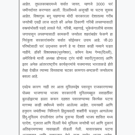
आहेत. तुघलकाबादमध्ये सर्वात जास्त, म्हणजे 3000 घरं
जमीनदोस्त करण्यात आली. दिल्लीमध्ये अजूनही या घटना सुरूच
आहेत. विश्वगुरू बनू पाहणाऱ्या मोदी सरकारला देशातल्या गरीब
जनतेची एवढी लाज वाटते की अनेक ठिकाणी गरिबी लपवण्यासाठी
वस्त्यांभोवती पडदे लावले गेले. गरिबी, महागाई, भूकेकंगालीचे वास्तव
जगापासून लपवण्यासाठी कामकरी जनतेला शहरांबाहेर फेकणे हा
निरंकुश सरकारांसमोर सर्वात सोईस्कर उपाय आहे. जी-20
परिषदेसाठी घरं उद्ध्वस्त करणे हे या देशात काही नव्याने घडत
नाहीये. हाॅकी विश्वचषक(भूवनेश्वर), काॅमन वेल्थ गेम्स(दिल्ली),
अमेरिकेचे माजी अध्यक्ष डोनाल्ड ट्रंप यांची स्वारी(गुजरात) आणि
इतर अनेक आंतरराष्ट्रीय कार्यक्रमांचे यजमानपद भारताकडे होते
तेव्हा देखील त्याच्या विस्तवाचा चटका कामगार-कष्टकरी जनतेलाच
बसला आहे.
एवढेच कारण नाही तर आता मुस्लिमद्वेष पसरवून राजकारणाच्या
पोळ्या भाजणाऱ्या भाजप सरकारांनी मुस्लिमबहुल वसाहतींवर
बुलडोझरचा हल्ला करून दहशत पसरवण्याच्या कित्येक घटना
मागच्या काही वर्षांमध्ये समोर आलेल्या आहेत. रामनवमी आणि
हनुमान जयंतीच्या निमित्ताने हिदुत्ववादी शक्तींनी घडवून आणलेल्या
हिंदू-मुस्लिम दंगलीनंतर लगेच दुसऱ्या दिवशी भाजप शासित मध्य
प्रदेश, गुजरात आणि दिल्ली येथे मुस्लिम जनतेची घरं आणि दुकानं
अतिक्रमणाच्या नावाखाली तोडली गेली. यासारख्याच घटना
अलाहाबाद आणि सहारनपूर येथे सुद्धा समोर आल्या आहेत.