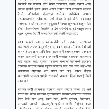
घराकडे पळ काढला. घरी येऊन चंदनलाल, त्याची बायको आणि
त्याच्या मुलांनी हताश होऊन आपले सामान गोळा करण्यास सुरुवात
केली. पोलिसांच्या संरक्षणात आलेल्या जेसीबीच्या ताफ्याने
संध्याकाळपर्यंत त्यांचे घर जमीनदोस्त केलेले होते. चंदनलाल
रस्त्यावर बसलेल्या आपल्या कुटुंबाकडे पाहात शून्यामध्ये हरवून गेला
होता. शिकवणीमध्ये मिळालेले जी-20 परिषदेचे टी-शर्ट घालून त्याचा
मुलगा दुसऱ्या दिवशी शाळेत जाण्याची तयारी करत होता.
अशा प्रकारे कामगार-कष्टकऱ्यांची घरं उद्ध्वस्त करण्याच्या
घटनांमध्ये 2022 पासून मोठ्या प्रमाणात वाढ झाली आहे. वेगवेगळी
कारणं देऊन राज्य आणि केंद्र सरकारांनी वस्त्यान्-वस्त्या उद्ध्वस्त
करून शहरांमध्ये राहणाऱ्या कामकरी जनतेला रस्त्यावर आणण्याचा
घाट घातला आहे. मुख्यत्वे शहराच्या मध्यवर्ती भागांमध्ये राहणाऱ्या
वस्त्यांवर कारवाई करून बहुतांश लोकांना बेघर केले जात आहे आणि
उघड्यावर राहण्यास भाग पाडले जात आहे. फारच थोड्या
घटनांमध्ये जनतेला पर्यायी राहण्याची व्यवस्था किंवा भरपाई दिली
जात आहे.
मागच्या काही वर्षांमधील घटनांचा आपण अंदाज घेतला तर असे
दिसते की विविध सरकारी प्रकल्पांसाठी कामगार-कष्टकरी जनतेला
बेघर केले जात आहे; ज्यात रस्ते, मेट्रो प्रकल्प, विमानतळ,
सरकारी इमारती, झोपडपट्टी पुनर्वसन आणि निर्मूलन, शहर
साैंदर्यीकरण, पर्यावरण संरक्षण इत्यादी कारणांचा समावेश होतो.