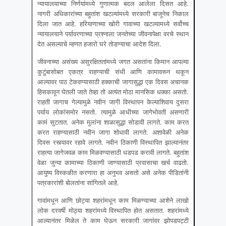
न्यायालयाच्या निर्णयांमध्ये गुणात्मक बदल आलेला दिसत आहे.
नागरी अधिकारांच्या बहुतांश खटल्यांमध्ये सरकारी बाजूनेच निकाल
दिला जात आहे. हरियाणाच्या खोरी गावाच्या खटल्यामध्ये सर्वोच्च
न्यायालयाने पर्यावरणाच्या प्रश्नाला जनतेच्या जीवनापेक्षा वरचे स्थान
देत असल्याचे म्हणत हजारो घरे तोडण्याचा आदेश दिला.
जीवनाच्या असंख्य असुरक्षिततांमध्ये जगत असतांना किमान आपल्या
कुटुंबासोबत एकत्र राहण्याची संधी आणि कामावरून थकून
आल्यावर पाठ टेकवण्यासाठी हक्काची जागासुद्धा एक दिवस अचानक
हिसकावून घेतली जाते तेव्हा तो अत्यंत मोठा मानसिक धक्का असतो.
राहती जागाच गेल्यामुळे नवीन जागी विस्थापन केल्याशिवाय दुसरा
पर्याय लोकांसमोर नसतो. त्यामुळे आधीच्या जागेभोवती असणारी
कामं सुटतात. अनेक मुलांना शाळासुद्धा सोडावी लागते. काम करत
करत राहण्यासाठी नवीन जागा शोधावी लागते. अशावेळी अनेक
दिवस रस्त्यावर रहावे लागते. नवीन ठिकाणी विस्थापित झाल्यानंतर
राहत्या जागेजवळ काम मिळवण्यासाठी धडपड करावी लागते. बहुतांश
वेळा जुन्या कामाच्या ठिकाणी जाण्यासाठी प्रवासाचा खर्च वाढतो.
आयुष्य विस्कळीत करणारा हा अनुभव असतो असे अनेक पीडितांनी
पत्रकारांशी बोलतांना सांगितले आहे.
गावांमधून आणि छोट्या शहरांमधून काम मिळण्याच्या आशेने लाखो
लोक दरवर्षी मोठ्या शहरांमध्ये विस्थापित होत असतात. शहरांमध्ये
आल्यानंतर मिळेल ते काम घेऊन सरकारी जागांवर झोपडपट्टी