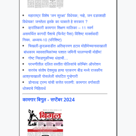
महाराष्ट्र विशेष ‘जन सुरक्षा’ विधेयक; नव्हे, जन दडपशाही
विधेयक! जनतेला इतके का घाबरते हे सरकार ?
क्रांतिकारी कामगार शिक्षण मालिका – 11 स्वर्ण
असमर्थित कागदी पैशाचे (फियेट पैसा) विशिष्ट मार्क्सवादी
नियम. अध्याय-10 (परिशिष्ट)
चिखली-कुदळवाडीत अतिक्रमण हटाव मोहीमेच्यानावाखाली
बांधकाम व्यावसायिकांच्या घशात जमिनी घालण्याची मोहीम!
गोष्ट निवडणुकीच्या धंद्याची…
परभणीतील दलित वस्तीत पोलिसांचे कोम्बिंग ऑपरेशन
सरपंच संतोष देशमुख हत्या प्रकरण बीड मध्ये राजकीय
आश्रयाखाली पोसलेली संघटित गुन्हेगारी
डोनाल्ड ट्रम्प यांची सत्तेत परतणी: कामगार वर्गासाठी
धोक्याचे निहितार्थ
कामगार बिगुल - सप्टेंबर 2024