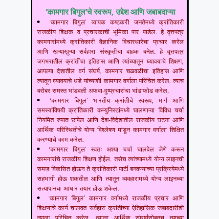
‘कामगार बिगुल’चे स्वरूप, उद्देश आणि जबाबदाऱ्या
‘कामगार बिगुल’ व्यापक कष्टकरी जनतेमध्ये क्रांतिकारी
राजकीय शिक्षक व प्रचारकाची भूमिका पार पाडेल. हे वृत्तपत्र
कामगारांमध्ये क्रांतिकारी वैज्ञानिक विचारधारेचा प्रचार करेल
आणि खऱ्याखुऱ्या सर्वहारा संस्कृतीचा वाहक बनेल. हे वृत्तपत्र
जगभरातील क्रांतींचा इतिहास आणि त्यांच्यातून घ्यावयाचे शिक्षण,
आपल्या देशातील वर्ग संघर्ष, कामगार चळवळीचा इतिहास आणि
त्यातून घ्यावयाचे धडे यांच्याशी कामगार वर्गाला परिचित करेल. त्याच
बरोबर समस्त भांडवली अफवा-दुष्प्रचारांचा भांडाफोड करेल.
‘कामगार बिगुल’ भारतीय क्रांतीचे स्वरूप, मार्ग आणि
समस्यांविषयी क्रांतिकारी कम्युनिस्टांमध्ये चालणाऱ्या विविध चर्चा
नियमित रुपात छापेल आणि देश-विदेशातील राजकीय घटना आणि
आर्थिक परिस्थितीचे योग्य विश्लेषण मांडून कामगार वर्गाला शिक्षित
करण्याचे काम करेल.
‘कामगार बिगुल’ स्वतः अश्या चर्चा चालवेल जेणे करून
कामगारांचे राजकीय शिक्षण होईल. तसेच त्यांच्यामध्ये योग्य लाइनची
समज विकसित होऊन ते क्रांतिकारी पार्टी बनवण्याच्या प्रक्रियेमध्ये
सहभागी होऊ शकतील आणि त्यातून व्यवहारामध्ये योग्य लाइनच्या
सत्यापानचा आधार तयार होऊ शकेल.
‘कामगार बिगुल’ कामगार वर्गामध्ये राजकीय प्रचार आणि
शिक्षणाचे कार्य चालवत सर्वहारा क्रांतीच्या ऐतिहासिक जबाबदारीशी
त्याला परिचित करेल, त्याला आर्थिक संघर्षांसोबतच त्याच्या