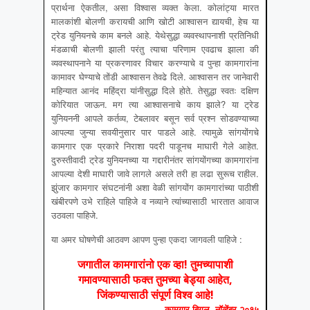
प्रार्थना ऐकतील, असा विश्वास व्यक्त केला. कोलांट्या मारत
मालकांशी बोलणी करायची आणि खोटी आश्वासन द्यायची, हेच या
ट्रेड युनियनचे काम बनले आहे. येथेसुद्धा व्यवस्थापनाशी प्रतिनिधी
मंडळाची बोलणी झाली परंतु त्याचा परिणाम एवढाच झाला की
व्यवस्थापनाने या प्रकरणावर विचार करण्याचे व पुन्हा कामगारांना
कामावर घेण्याचे तोंडी आश्वासन तेवढे दिले. आश्वासन तर जानेवारी
महिन्यात आनंद महिंद्रा यांनीसुद्धा दिले होते. तेसुद्धा स्वतः दक्षिण
कोरियात जाऊन. मग त्या आश्वासनाचे काय झाले? या ट्रेड
युनियननी आपले कर्तव्य, टेबलावर बसून सर्व प्रश्न सोडवण्याच्या
आपल्या जुन्या सवयीनुसार पार पाडले आहे. त्यामुळे सांगयोंगचे
कामगार एक प्रकारे निराशा पदरी पाडूनच माघारी गेले आहेत.
दुरुस्तीवादी ट्रेड युनियनच्या या गद्दारीनंतर सांगयोंगच्या कामगारांना
आपल्या देशी माघारी जावे लागले असले तरी हा लढा सुरूच राहील.
झुंजार कामगार संघटनांनी अशा वेळी सांगयोंग कामगारांच्या पाठीशी
खंबीरपणे उभे राहिले पाहिजे व नव्याने त्यांच्यासाठी भारतात आवाज
उठवला पाहिजे.
या अमर घोषणेची आठवण आपण पुन्हा एकदा जागवली पाहिजे :
जगातील कामगारांनो एक व्हा! तुमच्यापाशी
गमावण्यासाठी फक्त तुमच्या बेड्या आहेत,
जिंकण्यासाठी संपूर्ण विश्व आहे!
कामगार बिगुल, नॉव्‍हेंबर २०१५