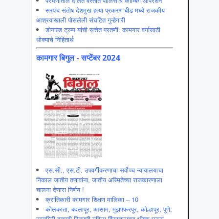
परभणीतील दलित वस्तीत पोलिसांचे कोम्बिंग ऑपरेशन
सरपंच संतोष देशमुख हत्या प्रकरण बीड मध्ये राजकीय
आश्रयाखाली पोसलेली संघटित गुन्हेगारी
डोनाल्ड ट्रम्प यांची सत्तेत परतणी: कामगार वर्गासाठी
धोक्याचे निहितार्थ
कामगार बिगुल - सप्टेंबर 2024
एस.सी., एस.टी. उपवर्गीकरणाचा सर्वोच्च न्यायालयाचा
निकाल जातीय तणावांना, जातीय अस्मितेच्या राजकारणाला
चालना देणारा निर्णय !
क्रांतिकारी कामगार शिक्षण मालिका – 10
कोलकाता, बदलापूर, आसाम, मुझफ्फरपूर, कोल्हापूर, पुणे,
रत्नागिरी इत्यादी ठिकाणी महिला हिंसाचाराच्या भीषण घटना