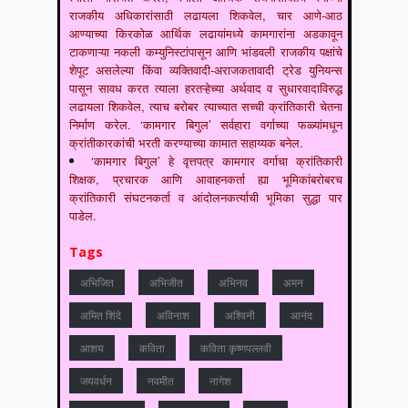
राजकीय अधिकारांसाठी लढायला शिकवेल, चार आणे-आठ
आण्याच्या किरकोळ आर्थिक लढायांमध्ये कामगारांना अडकावून
टाकणाऱ्या नकली कम्युनिस्टांपासून आणि भांडवली राजकीय पक्षांचे
शेपूट असलेल्या किंवा व्यक्तिवादी-अराजकतावादी ट्रेड युनियन्स
पासून सावध करत त्याला हरतऱ्हेच्या अर्थवाद व सुधारवादाविरुद्ध
लढायला शिकवेल, त्याच बरोबर त्याच्यात सच्ची क्रांतिकारी चेतना
निर्माण करेल. ‘कामगार बिगुल’ सर्वहारा वर्गाच्या फळ्यांमधून
क्रांतीकारकांची भरती करण्याच्या कामात सहाय्यक बनेल.
‘कामगार बिगुल’ हे वृत्तपत्र कामगार वर्गाचा क्रांतिकारी
शिक्षक, प्रचारक आणि आवाहनकर्ता ह्या भूमिकांबरोबरच
क्रांतिकारी संघटनकर्ता व आंदोलनकर्त्याची भूमिका सुद्धा पार
पाडेल.
Tags
अभिजित
अभिजीत
अभिनव
अमन
अमित शिंदे
अविनाश
अश्विनी
आनंद
आशय
कविता
कविता कृष्णपल्लवी
जयवर्धन
नवमीत
नागेश