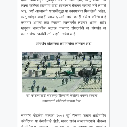
त्यांना प्रतिबंध हटण्याचे तोंडी आश्वासन घेऊनच माघारी जावे लागले
आहे. अशी आश्वासने याआधीसुद्धा या कामगारांना मिळालेली आहेत,
परंतु त्यांतून काहीही साध्य झालेले नाही. तरीही दक्षिण कोरियाचे हे
कामगार आपला लढा शेवटच्या श्वासापर्यंत लढणार आहेत, आणि
म्हणूनच भारतातील लढाऊ कामगार संघटनांनी या संघर्षात या
कामगारांच्या पाठीशी उभे राहणे गरजेचे आहे.
सांगयोंग मोटर्सच्या कामगारांचा शानदार लढा
संप फोडण्यासाठी सशस्त्र पोलिसांनी केलेल्या भयंकर हल्याचा
कामगारांनी खंबीरपणे सामना केला
सांगयोंग मोटर्सची मालकी २००९ पूर्वी चीनच्या शंघाय ऑटोमोटिव
कॉर्पोरेशन या कंपनीकडे होती, मात्र सर्वच मालकांप्रमाणे चीनच्या
कंपनीनेसुद्धा आपल्या मालकीच्या काळात कामगारांच्या हक्कांना