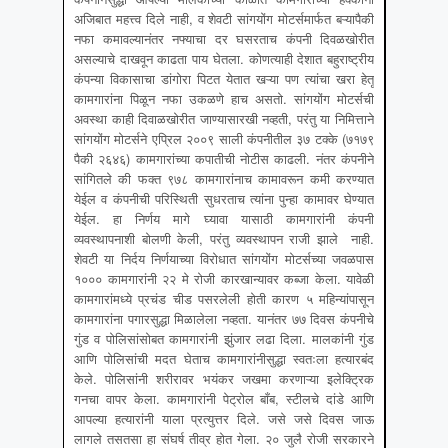
अजिबात महत्त्व दिले नाही, व शेवटी सांगयोंग मोटर्समार्फत बऱ्यापैकी
नफा कमावल्यानंतर नफ्याचा दर घसरताच कंपनी दिवळखोरीत
असल्याचे दाखवून काढता पाय घेतला. कोणत्याही देशात बहुराष्ट्रीय
कंपन्या विकासाचा डांगोरा पिटत येतात खऱ्या पण त्यांचा खरा हेतू
कामगारांना पिळून नफा उकळणे हाच असतो. सांगयोंग मोटर्सची
अवस्था काही दिवाळखोरीत जाण्यासारखी नव्हती, परंतु या निमित्ताने
सांगयोंग मोटर्सने एप्रिल २००९ साली कंपनीतील ३७ टक्के (७१७९
पैकी २६४६) कामगारांच्या कपातीची नोटीस काढली. नंतर कंपनीने
सांगितले की फक्त ९७८ कामगारांनाच कामावरून कमी करण्यात
येईल व कंपनीची परिस्थिती सुधरताच त्यांना पुन्हा कामावर घेण्यात
येईल. हा निर्णय मागे घ्यावा यासाठी कामगारांनी कंपनी
व्यवस्थापनाशी बोलणी केली, परंतु व्यवस्थापन राजी झाले नाही.
शेवटी या निर्दय निर्णयाच्या विरोधात सांगयोंग मोटर्सच्या जवळपास
१००० कामगारांनी २२ मे रोजी कारखान्यावर कब्जा केला. यावेळी
कामगारांमध्ये प्रचंड चीड पसरलेली होती कारण ५ महिन्यांपासून
कामगारांना पगारसुद्धा मिळालेला नव्हता. यानंतर ७७ दिवस कंपनीचे
गुंड व पोलिसांसोबत कामगारांनी झुंजार लढा दिला. मालकांनी गुंड
आणि पोलिसांची मदत घेताच कामगारांनीसुद्धा स्वतःला हत्यारबंद
केले. पोलिसांनी शरीरावर भयंकर जखमा करणाऱ्या इलेक्ट्रिक
गनचा वापर केला. कामगारांनी पेट्रोल बाँब, स्टीलचे दांडे आणि
आपल्या हत्यारांनी याला प्रत्युत्तर दिले. जसे जसे दिवस जाऊ
लागले तसतसा हा संघर्ष तीव्र होत गेला. २० जुलै रोजी सरकारने