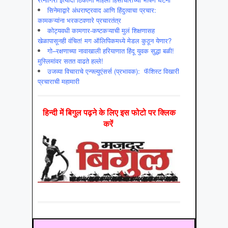
सिनेमाद्वारे अंधराष्ट्रवाद आणि हिंदुत्वाचा प्रचार:
कामकऱ्यांना भरकटवणारे प्रचारतंत्र
कोट्यवधी कामगार-कष्टकऱ्याची मुलं शिक्षणासह
खेळापासूनही वंचित! मग ऑलिपिकमध्ये मेडल कुठून येणार?
गो–रक्षणाच्या नावाखाली हरियाणात हिंदू युवक सुद्धा बळी!
मुस्लिमांवर सतत वाढते हल्ले!
उजव्या विचाराचे एन्फ्ल्युएंसर्स (प्रभावक): फॅशिस्ट विखारी
प्रचाराची महामारी
हिन्‍दी में बिगुल पढ़ने के लिए इस फोटो पर क्लिक
करें