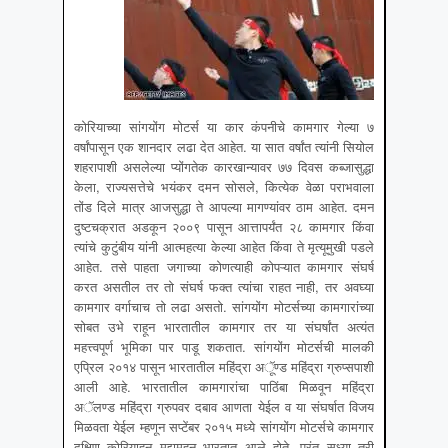
कोरियाच्या सांगयोंग मोटर्स या कार कंपनीचे कामगार गेल्या ७
वर्षांपासून एक शानदार लढा देत आहेत. या सात वर्षांत त्यांनी सियोल
शहरापाशी असलेल्या प्योंगतेक कारखान्यावर ७७ दिवस कब्जासुद्धा
केला, राज्यसत्तेचे भयंकर दमन सोसले, कित्येक वेळा पराभवाला
तोंड दिले मात्र आजसुद्धा ते आपल्या मागण्यांवर ठाम आहेत. दमन
दुष्टचक्रात अडकून २००९ पासून आत्तापर्यंत २८ कामगार किंवा
त्यांचे कुटुंबीय यांनी आत्महत्या केल्या आहेत किंवा ते मृत्यूमुखी पडले
आहेत. तसे पाहता जगाच्या कोणत्याही कोपऱ्यात कामगार संघर्ष
करत असतील तर तो संघर्ष फक्त त्यांचा राहत नाही, तर अवघ्या
कामगार वर्गाचाच तो लढा असतो. सांगयोंग मोटर्सच्या कामगारांच्या
सोबत उभे राहून भारतातील कामगार तर या संघर्षांत अत्यंत
महत्त्वपूर्ण भूमिका पार पाडू शकतात. सांगयोंग मोटर्सची मालकी
एप्रिल २०१४ पासून भारतातील महिंद्रा अॅूण्ड महिंद्रा ग्रुप्सपाशी
आली आहे. भारतातील कामगारांचा पाठिंबा मिळवून महिंद्रा
अॅलण्ड महिंद्रा ग्रुपवर दबाव आणता येईल व या संघर्षात विजय
मिळवता येईल म्हणून सप्टेंबर २०१५ मध्ये सांगयोंग मोटर्सचे कामगार
दक्षिण कोरियाहून मुद्दामहून भारतात आले होते, परंतु सध्या तरी