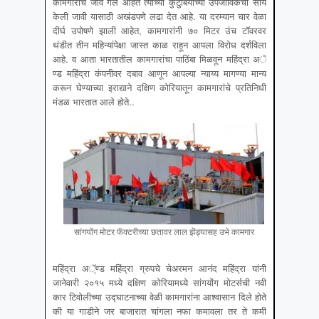
कामगारांचे जीव गेले आहेत त्यांच्या कुटुंबियांच्या उपजीविकेची सोय
केली जावी यासाठी अखंडपणे लढा देत आहे. या दरम्यान चार वेळा
दीर्घ उपोषणे झाली आहेत, कामगारांनी ७० मिटर उंच टॉवरवर
थंडीत तीन महिन्यांपेक्षा जास्त काळ राहून आपला विरोध दर्शविला
आहे. व आता भारतातील कामगारांचा पाठिंबा मिळवून महिंद्रा अॅ
ण्ड महिंद्रा कंपनीवर दबाव आणून आपल्या न्याय्य मागण्या मान्य
करून घेण्याच्या इराद्याने दक्षिण कोरियातून कामगारांचे प्रतिनिधी
मंडळ भारतात आले होते..
सांगयोंग मोटर फॅक्टरीच्या छतावर लाल झेंड्यासह उभे कामगार
महिंद्रा अॅ्ण्ड महिंद्रा ग्रुपचे चेअरमन आनंद महिंद्रा यांनी
जानेवारी २०१५ मध्ये दक्षिण कोरियामध्ये सांगयोंग मोटर्सची नवी
कार टिवोलीच्या उद्घाटनाच्या वेळी कामगारांना आश्वासान दिले होते
की या गाडीने जर बाजारात चांगला नफा कमावला तर ते कमी