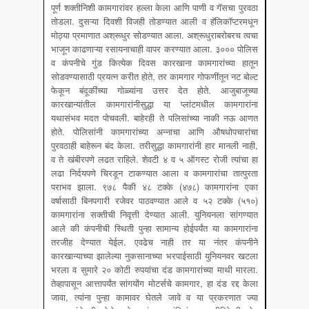
पूर्ण शक्तीनिशी कामगारांवर हल्ला केला आणि पाणी व गॅसचा पुरवठा
तोडला. दुसऱ्या दिवशी विजही तोडण्यात आली व हॅलिकॉप्टरमधून
मोठ्या प्रमाणात अश्रूधुर सोडण्यात आला. अश्रूधुराबरोबरच त्वचा
भाजून काढणाऱ्या रसायनाचाही वापर करण्यात आला. ३००० पोलिस
व कंपनीचे गुंड कित्येक दिवस कारखाना कामगारांच्या हातून
सोडवण्यासाठी प्रयत्न करीत होते, तर कामगार गोफणींतून नट बोल्ट
फेकून बंदूकींच्या गोळ्यांना उत्तर देत होते. आजुबाजूच्या
कारखान्यांतील कामगारांनीसुद्धा या प्लांटमधील कामगारांना
यथासंभव मदत पोचवली. बाहेरही ते पलिसांच्या नाकी नऊ आणत
होते. पोलिसांनी कामगारांच्या अन्नाचा आणि औषधोपचारांचा
पुरवठाही बाहेरून बंद केला. तरीसुद्धा कामगारांनी हार मानली नाही,
व ते खंबीरपणे लढत राहिले. शेवटी ४ व ५ ऑगस्ट रोजी त्यांचा हा
लढा निर्दयपणे चिरडून टाकण्यात आला व कामगारांचा तात्पुरता
पराभव झाला. ९७८ पैकी ४८ टक्के (४७८) कामगारांना एका
वर्षासाठी बिनपगारी रजेवर पाठवण्यात आले व ५२ टक्के (५१०)
कामगारांना सक्तीची निवृत्ती देण्यात आली. युनियनला सांगण्यात
आले की कंपनीची स्थिती पुन्हा सामान्य होईपर्यंत या कामगारांना
तरजीह देण्यात येईल. एवढेच नाही तर या नंतर कंपनीने
कारखान्याच्या झालेल्या नुकसानाच्या भरपाईसाठी युनियनवर खटला
भरला व सुमारे २० कोटी रुपयांचा दंड कामगारांच्या माथी मारला.
तेव्हापासून आत्तापर्यंत सांगयोंग मोटर्सचे कामगार, हा दंड रद्द केला
जावा, त्यांना पुन्हा कामावर घेतले जावे व या प्रकरणात ज्या