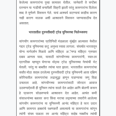
केलेल्या कामगारांना पुन्हा कामावर घेतील. जानेवारी ते सप्टेंबर
दरम्यान या गाडीची बऱ्यापैकी विक्री झाली परंतु कामगारांना दिलेला
शब्द ते पूर्णपणे विसरून गेले. याचं आश्चर्य वाटण्याचं काहीच कारण
नाही कारण मालक अशी आश्वासने विसरून जाण्यासाठीच देत
असतात.
भारतातील दुरुस्तीवादी ट्रेड युनियनचा निर्लज्जपणा
सांगयोंग कामगारांच्या प्रतिनिधी मंडळाला मुंबईत आल्यावर येथील
गद्दार ट्रेड युनियनचा कटू अनुभव घ्यावा लागला. संघर्षात भारतातून
योग्य मार्गदर्शन मिळावे आणि महिंद्रा अॅनण्ड महिंद्रा ग्रुपवर
दबाव आणता यावा, यासाठी सांगयोंगच्या कामगारांनी, स्वतःला
प्रागतिक म्हणवून घेणाऱ्या मोठ्या ट्रेड युनियनच्या नेत्यांची भेट
घेतली. परंतु या बाबतीत त्यांचा घात झाला. भारतातील कामगारांचा
सर्वांत मोठा शत्रू ठरलेल्या दुरुस्तीवादी ट्रेड युनियननी आता दक्षिण
कोरियातील कामगारांचा लढासुद्धा हाणून पाडण्याचा जणू विडा
उचलला आहे. सांगयोंगच्या कामगारांसाठी जोरदार आवाज
उठवण्याऐवजी ही युनियन त्यांना सल्ले देत आहेत आणि बोलणी करून
हे प्रकरण सोडवण्याचे आश्वासन देत आहेत. अत्यंत कमी
संसाधनांच्या बळावर करा किंवा मराचा लढ्याच्या तयारीने आलेल्या
सांगयोंग कामगारांना या युनियननी आनंद महिंद्रा हे फार उदार
आणि कामगार हक्कांचे रक्षणकर्ते असल्याचे या कामगारांना सांगून
त्यांनी संयम पाळला तर आनंद महिंद्रा साहेब नक्कीच त्यांची