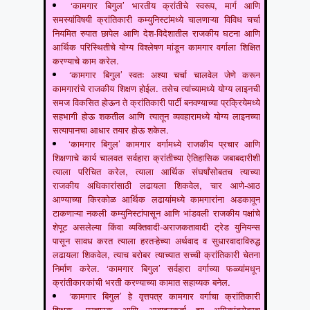
‘कामगार बिगुल’ भारतीय क्रांतीचे स्वरूप, मार्ग आणि
समस्यांविषयी क्रांतिकारी कम्युनिस्टांमध्ये चालणाऱ्या विविध चर्चा
नियमित रुपात छापेल आणि देश-विदेशातील राजकीय घटना आणि
आर्थिक परिस्थितीचे योग्य विश्लेषण मांडून कामगार वर्गाला शिक्षित
करण्याचे काम करेल.
‘कामगार बिगुल’ स्वतः अश्या चर्चा चालवेल जेणे करून
कामगारांचे राजकीय शिक्षण होईल. तसेच त्यांच्यामध्ये योग्य लाइनची
समज विकसित होऊन ते क्रांतिकारी पार्टी बनवण्याच्या प्रक्रियेमध्ये
सहभागी होऊ शकतील आणि त्यातून व्यवहारामध्ये योग्य लाइनच्या
सत्यापानचा आधार तयार होऊ शकेल.
‘कामगार बिगुल’ कामगार वर्गामध्ये राजकीय प्रचार आणि
शिक्षणाचे कार्य चालवत सर्वहारा क्रांतीच्या ऐतिहासिक जबाबदारीशी
त्याला परिचित करेल, त्याला आर्थिक संघर्षांसोबतच त्याच्या
राजकीय अधिकारांसाठी लढायला शिकवेल, चार आणे-आठ
आण्याच्या किरकोळ आर्थिक लढायांमध्ये कामगारांना अडकावून
टाकणाऱ्या नकली कम्युनिस्टांपासून आणि भांडवली राजकीय पक्षांचे
शेपूट असलेल्या किंवा व्यक्तिवादी-अराजकतावादी ट्रेड युनियन्स
पासून सावध करत त्याला हरतऱ्हेच्या अर्थवाद व सुधारवादाविरुद्ध
लढायला शिकवेल, त्याच बरोबर त्याच्यात सच्ची क्रांतिकारी चेतना
निर्माण करेल. ‘कामगार बिगुल’ सर्वहारा वर्गाच्या फळ्यांमधून
क्रांतीकारकांची भरती करण्याच्या कामात सहाय्यक बनेल.
‘कामगार बिगुल’ हे वृत्तपत्र कामगार वर्गाचा क्रांतिकारी
शिक्षक, प्रचारक आणि आवाहनकर्ता ह्या भूमिकांबरोबरच