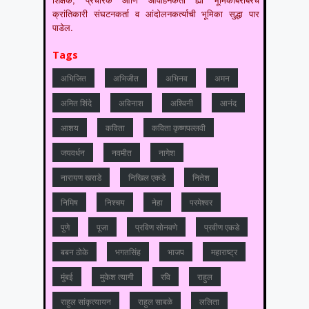
क्रांतिकारी संघटनकर्ता व आंदोलनकर्त्याची भूमिका सुद्धा पार
पाडेल.
Tags
अभिजित
अभिजीत
अभिनव
अमन
अमित शिंदे
अविनाश
अश्विनी
आनंद
आशय
कविता
कविता कृष्णपल्लवी
जयवर्धन
नवमीत
नागेश
नारायण खराडे
निखिल एकडे
नितेश
निमिष
निश्चय
नेहा
परमेश्वर
पुणे
पूजा
प्रविण सोनवणे
प्रवीण एकडे
बबन ठोके
भगतसिंह
भाजप
महाराष्‍ट्र
मुंबई
मुकेश त्‍यागी
रवि
राहुल
राहुल सांकृत्यायन
राहुल साबळे
ललिता