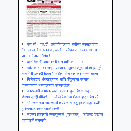
एस.सी., एस.टी. उपवर्गीकरणाचा सर्वोच्च न्यायालयाचा
निकाल जातीय तणावांना, जातीय अस्मितेच्या राजकारणाला
चालना देणारा निर्णय !
क्रांतिकारी कामगार शिक्षण मालिका – 10
कोलकाता, बदलापूर, आसाम, मुझफ्फरपूर, कोल्हापूर, पुणे,
रत्नागिरी इत्यादी ठिकाणी महिला हिंसाचाराच्या भीषण घटना
सिनेमाद्वारे अंधराष्ट्रवाद आणि हिंदुत्वाचा प्रचार:
कामकऱ्यांना भरकटवणारे प्रचारतंत्र
कोट्यवधी कामगार-कष्टकऱ्याची मुलं शिक्षणासह
खेळापासूनही वंचित! मग ऑलिपिकमध्ये मेडल कुठून येणार?
गो–रक्षणाच्या नावाखाली हरियाणात हिंदू युवक सुद्धा बळी!
मुस्लिमांवर सतत वाढते हल्ले!
उजव्या विचाराचे एन्फ्ल्युएंसर्स (प्रभावक): फॅशिस्ट विखारी
प्रचाराची महामारी