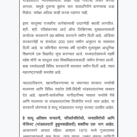
भांडवलदारी न्यायव्यवस्थेला अखेर याही गोष्टींचा विचार करावा
लागला. यामुळे दुसऱ्या बुवांना जरा सावधगिरीने वागण्याचा धडा
मिळेल. यापेक्षा अधिक काही फरक पडणार नाही.
इतर साधूंच्या राजकीय लागेबांध्याची उदारणेही बघावी लागतील.
श्री. श्री. रविशंकरच्या आर्ट ऑफ लिव्हिंगच्या मुख्यालयासाठी
कर्नाटक सरकारने 99 वर्षाच्या कराराने जमीन दिली आहे. ओडिसा
सरकारनेही या संस्थेला 200 एकर जमीन अनुदान या स्वरूपात
दिली आहे. या जमिनीवर मागच्या वर्षी प्राचीन मूल्ययुक्त आधुनिक
शिक्षणाचे एक विद्यापीठ सुरू करण्यात आले. मध्यप्रदेशामध्ये महर्षी
महेश योगी या साधूला एका विश्वविद्यालयासाठी जमीन देण्यात आली.
बाबा रामदेवलाही विविध सरकारंनी स्वस्तात जमीन दिली आहे. त्यात
महाराष्ट्राचाही समावेश आहे.
नवउदारीकरण, खाजगीकरणाच्या या जमान्यात सरकार जनतेची
मालमत्ता आणि विविध स्त्रोत देशी-विदेशी भांडवलदारांच्या ताब्यात
देत आहे. खासगी-सार्वजनिक भागीदारीच्या नावावर जनतेचे पैसे
आणि मालमत्ता या भांडवलदारांच्या तिजोरीत भरले जात आहेत. या
सरकारी धोरणाचा हे साधू भांडवलदार भरपूर फायदा उठवीत आहेत.
हे साधू अतिशय सनातनी
, परिवर्तनविरोधी, जनताविरोधी आणि
फॅसिस्ट (भांडवलदारी हुकूमशाहीवादी) शक्तींचा एक भाग आहेत.
आसारामने आपला पहिला आश्रम 1970 मध्ये गुजरातच्या
अहमदाबादमध्ये सुरू केला. परंतु त्याला 1980 नंतरच प्रसिद्धी