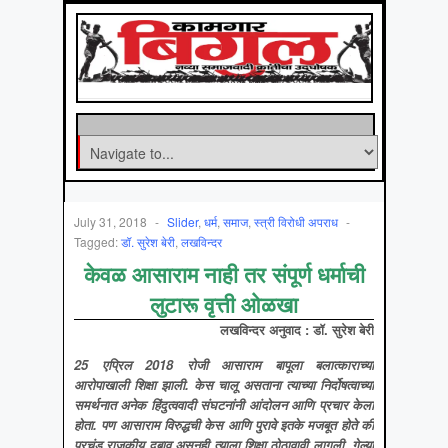
July 31, 2018
-
Slider
,
धर्म
,
समाज
,
स्‍त्री विरोधी अपराध
-
Tagged:
डॉ. सुरेश बेरी
,
लखविन्दर
केवळ आसाराम नाही तर संपूर्ण धर्माची
लुटारू वृत्ती ओळखा
लखविन्दर
अनुवाद
: डॉ. सुरेश बेरी
25 एप्रिल 2018 रोजी आसाराम बापूला बलात्काराच्या
आरोपाखाली शिक्षा झाली. केस चालू असताना त्याच्या निर्दोषत्वाच्या
समर्थनात अनेक हिंदुत्ववादी संघटनांनी आंदोलन आणि प्रचार केला
होता. पण आसाराम विरुद्धची केस आणि पुरावे इतके मजबूत होते की
प्रचंड राजकीय दबाव असूनही त्याला शिक्षा ठोठावावी लागली. गेल्या