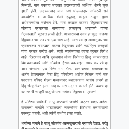
मिळाली. याच काळात भारतात उदारमतवादी आर्थिक धोरणे सुरू
झाली होती. उदारमतवाद याचा अर्थ भांडवलदार वर्गावरची सर्व
कायदेशीर व आर्थिक बंधने हळूहळू काढून टाकून मुक्त
अर्थव्यवस्थेला उत्तेजन देणे. याच काळात कडव्या हिंदुत्ववादाच्या
जोरदार प्रचाराला भाजपाच्या लालकृष्ण आडवाणी यांच्या
नेतृत्वाखाली सुरवात झाली होती. आसारामचा उदय हा सुद्धा कडव्या
हिंदुत्ववादाच्या उदयाचा एक भाग आहे. आसाराम हा आत्मसुधाराच्या
प्रवचनांच्या नावाखाली कडवा हिंदुत्ववाद आणि रूढीप्रिय संस्कृती
यांचा प्रचार करीत असे. स्त्री स्वातंत्र्याला त्याचा प्रखर विरोध
आहे. ख्रिश्चन आणि मुसलमान यांच्या विरोधात हिन्दु जनमानसात
विष कालवायचे आणि लोकांना हिंसक कारवाईला तयार करायचे हा
अशा संस्थांचा एक विशेष भाग होता. आसारामवर बलात्काराचा
आरोप ठेवल्यानंतर विश्व हिंदू परिषदेच्या अशोक सिंघल यांनी एक
पत्रकार परिषद घेऊन मत्याच्यावर बलात्काराचा आरोप लावणे हा
हिंदू संस्कृतीवर हल्ला आहे.फ असे उद्गार काढले होते. केवढा हा
बलात्कारी साधूची बाजू घेण्याचा भयंकर हिंदुत्ववादी प्रयत्न!
हे अतिशय रुढीवादी साधू कष्टकरी जनतेचे कट्टर शत्रू आहेत.
कष्टकरी जनतेने भांडवलदारी व्यवस्थेच्या विरोधात क्रांतीकारी
एकजूट करावी, अशी त्यांची कधीच इच्छा नसते.
धर्माच्या नावाने हे साधू लोकांना आत्मसुधाराची प्रवचने देतात
; परंतु
ही प्रवचने ते स्वतःला लागू करत नाहीत.
इतर भांडवलदारांप्रमाणे हे