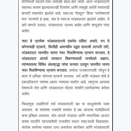
परिस्थिती बदलते तसा धर्मातही बदल होत जातो. आज भांडवलदारी
व्यवस्था कायम झाल्यासारखी दिसतेय आणि त्यामुळे धर्माचे रूपांतरही
बाजारी व्यवस्थेत झालेले आहे. स्वतःला “देवदूत” किंवा “परमेश्वराचे
रूप” मानणारे हे बाबा, संत हे स्वतःच भांडवलदार झालेले आहेत. ते
खरे म्हणजे दलाल, भांडवलदार प्रथम आहेत आणि साधूसंत नंतर
आहेत.
नफा हे प्रत्येक भांडवलदाराचे एकमेव उद्दिष्ट असते
. मग ते
कोणत्याही प्रकारे, कितीही अमानवीय पद्धत वापरावी लागली तरी,
भांडवलदार जास्तीत जास्त नफा मिळविण्याचा प्रयत्न करतात. हे
भांडवलदार आपले उत्पादन विकण्यासाठी जनतेतले अज्ञान,
त्यांच्यातल्या विविध अंधश्रद्धा यांचा फायदा उठवून जास्तीत जास्त
नफा मिळविण्याचा प्रयत्न करतात.
धर्माला राजकारणाशी जोडून हे
काम ते अधिक चांगल्या प्रकारे करतात. धर्म आणि भांडवल यांचे हे
एकत्रीकरण त्यांच्या अमाप नफ्याचा स्त्रोत आहे. म्हणूनच आपल्या
देशामध्ये संत आणि भांडवलदार मोठ्या संख्येने एकमेकांच्या बरोबर
आहेत.
निवडणूक लढविणारे सर्व भांडवलदारी पक्ष या साधुसंतांचे भक्त
असतात. या संतांच्या भक्तांचे रूपांतर हे पक्ष आपल्या मतपेढीमध्ये
करू इच्छित असतात. संत आपले भांडवल आणि सामाजिक आधार
यांच्या मदतीने चांगल्यापैकी राजकीय स्थान स्वतःसाठी मिळवतात.
संतांचा धर्माच्या नावावर उभा असलेला कारोबार आणि भांडवलदारी