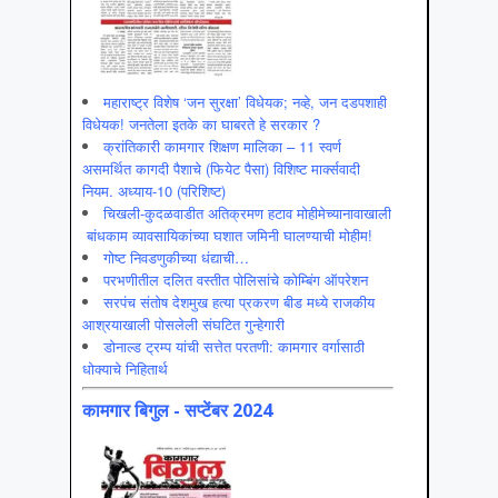
महाराष्ट्र विशेष ‘जन सुरक्षा’ विधेयक; नव्हे, जन दडपशाही
विधेयक! जनतेला इतके का घाबरते हे सरकार ?
क्रांतिकारी कामगार शिक्षण मालिका – 11 स्वर्ण
असमर्थित कागदी पैशाचे (फियेट पैसा) विशिष्ट मार्क्सवादी
नियम. अध्याय-10 (परिशिष्ट)
चिखली-कुदळवाडीत अतिक्रमण हटाव मोहीमेच्यानावाखाली
बांधकाम व्यावसायिकांच्या घशात जमिनी घालण्याची मोहीम!
गोष्ट निवडणुकीच्या धंद्याची…
परभणीतील दलित वस्तीत पोलिसांचे कोम्बिंग ऑपरेशन
सरपंच संतोष देशमुख हत्या प्रकरण बीड मध्ये राजकीय
आश्रयाखाली पोसलेली संघटित गुन्हेगारी
डोनाल्ड ट्रम्प यांची सत्तेत परतणी: कामगार वर्गासाठी
धोक्याचे निहितार्थ
कामगार बिगुल - सप्टेंबर 2024