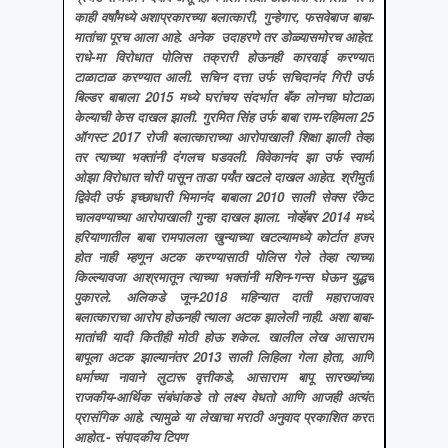
काही वर्षांमध्ये अशाप्रकारच्या बलात्कारी, गुन्हेगार, फसवेबाज बाबा-
मातांचा पूरच आला आहे. अनेक उदाहरणे तर डोळ्यासमोरच आहेत.
राधे-मा विरोधात पोलिस तक्रारी होऊनही कारवाई करण्यात
टाळाटाळ करण्यात आली. सचिन दत्ता उर्फ सचिदानंद गिरी उर्फ
बिल्डर बाबाला 2015 मध्ये घरांचय संदर्भात बॅंक लोनचा घोटाळा
केल्याची केस दाखल झाली. गुरमित सिंह उर्फ बाबा राम-रहिमला 25
ऑगस्ट 2017 रोजी बलात्काराच्या आरोपाखाली शिक्षा झाली तेव्हा
तर त्याच्या भक्तांनी दंगलच घडवली. विवेकानंद झा उर्फ स्वामी
ओझा विरोधात चोरी पासून ताडा पर्यंत खटले दाखल आहेत. श्रीमुर्ती
द्विवेदी उर्फ इच्छाधारी भिमानंद बाबाला 2010 साली सेक्स रॅकेट
चालवण्याच्या आरोपाखाली गुन्हा दाखल झाला. नोव्हेंबर 2014 मध्ये
हरियाणातील बाबा रामपालला खुन्याच्या खटल्यामध्ये कोर्टात हजर
होत नाही म्हणून अटक करण्यासाठी पोलिस गेले तेव्हा त्याच्या
किल्ल्यावजा आश्रमातून त्याच्या भक्तांनी मशिन-गन्स घेऊन युद्धच
पुकारले. अलिकडे जून-2018 महिन्यात दाती महाराजावर
बलात्काराचा आरोप होऊनही त्याला अटक झालेली नाही. अशा बाबा-
मातांची यादी कितीही मोठी होऊ शकेल. खालील लेख आसाराम
बापूला अटक झाल्यानंतर 2013 साली लिहिला गेला होता, आणि
धर्माच्या नावाने लुटारू वृत्तीकडे, आसाराम बापू सारख्यांच्या
राजकीय-आर्थिक संबंधांकडे तो लक्ष्य वेधतो आणि आजही अत्यंत
प्रासंगिक आहे. त्यामुळे या लेखाचा मराठी अनुवाद प्रकाशित करत
आहोत.- संपादकीय टिपण