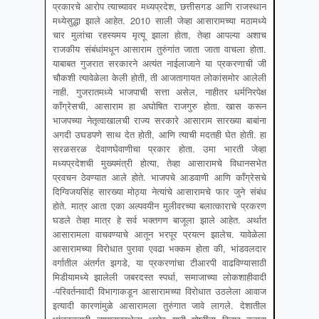
प्रकारचे आरोप त्याच्यावर मध्यप्रदेश, छत्तीसगड आणि राजस्थान
मध्येसुद्धा झाले आहेत. 2010 साली जेव्हा आसारामच्या मठामध्ये
चार मुलांचा रहस्यमय मृत्यू झाला होता, तेव्हा आपल्या अशाच
राजकीय संबंधांमधून आसाराम तुरुंगांत जाता जाता वाचला होता.
याबाबत गुजरात सरकारने अत्यंत नाईलाजाने या प्रकरणाची जी
चौकशी त्यावेळेला केली होती, ती आजतागायत लोकांसमोर आलेली
नाही. गुजरातमध्ये भाजपाची सत्ता असेल, नाहीतर धर्मनिरपेक्ष
काँग्रेसची, आसाराम हा अघोषित राजगुरु होता. खास करून
भाजपच्या नेतृत्वाखालची राज्य सरकारे आसाराम सारख्या बाबांना
अगदी उघडपणे साथ देत होती, आणि त्याची मदतही घेत होती. हा
सरळसरळ देवाणघेवाणीचा प्रकार होता. उमा भारती जेव्हा
मध्यप्रदेशची मुख्यमंत्री होत्या, तेव्हा आसारामचे विधानसभेत
प्रवचन ठेवण्यात आले होते. भाजपचे आडवाणी आणि काँग्रेसचे
दिग्विजयसिंह सारख्या मोठ्या नेत्यांचे आसारामचे फार जुने संबंध
होते. मात्र आता एका अल्पवयीन मुलीवरच्या बलात्काराचे प्रकरण
घडले तेव्हा मात्र हे सर्व भक्तगण बाजूला झाले आहेत. अर्थात
आसारामला वाचवण्याचे आतून भरपूर प्रयत्न झालेच. यावेळेला
आसारामच्या विरोधात पुरावा एवढा भक्कम होता की, भांडवलदार
वर्गातील अंतर्गत झगडे, या प्रकरणांचा टीआरपी वाढविण्यासाठी
मिडीयामध्ये झालेली जबरदस्त स्पर्धा, समाजाच्या लोकशाहीवादी
-परिवर्तनवादी विभागाकडून आसारामच्या विरोधात उठलेला आवाज
इत्यादी कारणांमुळे आसारामला तुरुंगात जावे लागले. देशातील