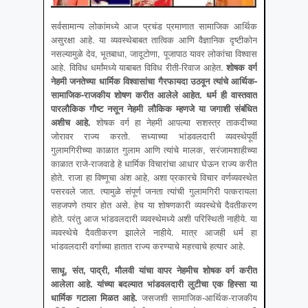
सर्वसामान्य लोकांमध्ये आज प्रचंड प्रमाणात सामाजिक आर्थिक
असुरक्षा आहे. या व्यवस्थेबाबत तात्विक आणि वैज्ञानिक दृष्टीकोन
नसल्यामुळे देव, भूतबाधा, जादूटोणा, पूजापाठ यावर लोकांचा विश्वास
आहे. विविध धर्मांमध्ये याबाबत विविध रीती-रिवाज आहेत.
शोषक वर्ग
नेहमी जनतेच्या धार्मिक विश्वासांचा गैरफायदा उठवून त्यांचे आर्थिक
-
सामाजिक-राजकीय शोषण करीत आलेले आहेत. धर्म ही वास्तवात
पारलौकिक गौष्ट नसून नेहमी लौकिक म्हणजे या जगाशी संबंधित
अशीच आहे.
शोषक वर्ग हा नेहमी आपल्या सशस्त्र ताकदीच्या
जोरावर राज्य करतो. सध्याच्या भांडवलदारी व्यवस्थेपूर्वी
गुलामगिरीच्या काळात गुलाम आणि त्यांचे मालक, सरंजामशाहीच्या
काळात राजे-राजवाडे हे धार्मिक विचारांचा आधार घेऊन राज्य करीत
होते. राजा हा विष्णूचा अंश आहे, अशा प्रकारचे विचार वर्णव्यवस्थेत
पसरवले जात. त्यामुळे संपूर्ण जनता त्यांची गुलामगिरी पत्करायला
सहजपणे तयार होत असे. हेच या शोषणकारी व्यवस्थेचे दैवतीकरण
होते. परंतु आज भांडवलदारी व्यवस्थेमध्ये अशी परिस्थिती नाहीये. या
व्यवस्थेचे दैवतीकरण झालेले नाहीये. मात्र आजही धर्म हा
भांडवलदारी वर्गाच्या हातात राज्य करण्याचे महत्त्वाचे हत्यार आहे.
साधू
, संत, पाद्री, मौलवी यांचा वापर नेहमीच शोषक वर्ग करीत
आलेला आहे. यांच्या बदल्यात भांडवलदारी लुटीचा एक हिस्सा या
धार्मिक गटाला मिळत आहे.
जसजशी सामाजिक-आर्थिक-राजकीय