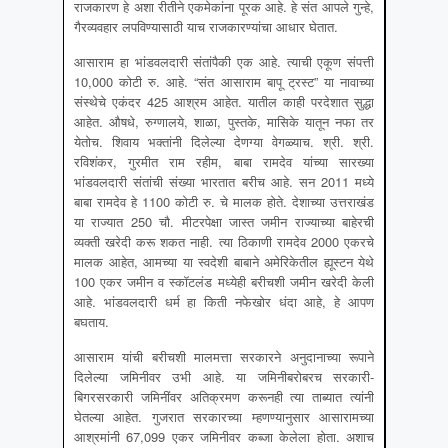
राजकारण हे अशा रीतीने एकमेकांना पूरक आहे. हे संत आपले गुन्हे,
गैरव्यवहार लपविण्यासाठी याच राजकारण्यांचा आधार घेतात.
आसाराम हा भांडवलदारी संतांपैकी एक आहे. त्याची एकूण संपत्ती
10,000 कोटी रु. आहे. “संत आसाराम बापू ट्रस्ट” या नावाच्या
संस्थेचे एकंदर 425 आश्रम आहेत. यातील काही परदेशात सुद्धा
आहेत. औषधे, रुग्णालये, शाळा, पुस्तके, मासिके यातून नफा तर
येतोच. शिवाय भक्तांनी दिलेल्या देणग्या वेगळ्याच. श्री. श्री.
रविशंकर, गुरमीत राम रहीम, बाबा रामदेव यांच्या सारख्या
भांडवलदारी संतांची संख्या भारतात बरीच आहे. सन 2011 मध्ये
बाबा रामदेव हे 1100 कोटी रु. चे मालक होते. देशाच्या उत्तराखंड
या राज्यात 250 चौ. मीटरपेक्षा जास्त जमीन राज्याच्या बाहेरची
व्यक्ती खरेदी करू शकत नाही. त्या ठिकाणी रामदेव 2000 एकरचे
मालक आहेत, आमच्या या स्वदेशी बाबाने अमेरिकेतील ह्यूस्टन येथे
100 एकर जमीन व स्कॉटलंड मध्येही बरीचशी जमीन खरेदी केली
आहे. भांडवलदारी धर्म हा किती नफेखोर धंदा आहे, हे आपण
बघताय.
आसाराम यांची बरीचशी मालमत्ता सरकारने अनुदानाच्या रूपाने
दिलेल्या जमिनीवर उभी आहे. या जमिनीबरोबरच सरकारी-
बिगरसरकारी जमिनींवर अतिक्रमण करूनही त्या ताब्यात त्यांनी
घेतल्या आहेत. गुजरात सरकारच्या म्हणण्यानुसार आसारामच्या
आश्रमांनी 67,099 एकर जमिनीवर कब्जा केलेला होता. अशाच