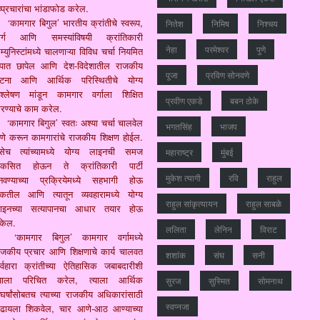
ष्प्रचारांचा भांडाफोड करेल.
‘कामगार बिगुल’ भारतीय क्रांतीचे स्वरूप,
नितेश
निमिष
निश्चय
ार्ग आणि समस्यांविषयी क्रांतिकारी
नेहा
परमेश्वर
पुणे
्युनिस्टांमध्ये चालणाऱ्या विविध चर्चा नियमित
ुपात छापेल आणि देश-विदेशातील राजकीय
पूजा
प्रविण सोनवणे
टना आणि आर्थिक परिस्थितीचे योग्य
िश्लेषण मांडून कामगार वर्गाला शिक्षित
प्रवीण एकडे
बबन ठोके
रण्याचे काम करेल.
‘कामगार बिगुल’ स्वतः अश्या चर्चा चालवेल
भगतसिंह
भाजप
ेणे करून कामगारांचे राजकीय शिक्षण होईल.
सेच त्यांच्यामध्ये योग्य लाइनची समज
महाराष्‍ट्र
मुंबई
िकसित होऊन ते क्रांतिकारी पार्टी
मुकेश त्‍यागी
रवि
राहुल
नवण्याच्या प्रक्रियेमध्ये सहभागी होऊ
कतील आणि त्यातून व्यवहारामध्ये योग्य
राहुल सांकृत्यायन
राहुल साबळे
ाइनच्या सत्यापानचा आधार तयार होऊ
केल.
ललिता
लेनिन
विराट
‘कामगार बिगुल’ कामगार वर्गामध्ये
ाजकीय प्रचार आणि शिक्षणाचे कार्य चालवत
शशांक
संघ
सनी
र्वहारा क्रांतीच्या ऐतिहासिक जबाबदारीशी
्याला परिचित करेल, त्याला आर्थिक
सुरज
सुस्मित
सोमनाथ
ंघर्षांसोबतच त्याच्या राजकीय अधिकारांसाठी
स्वप्नजा
ढायला शिकवेल, चार आणे-आठ आण्याच्या