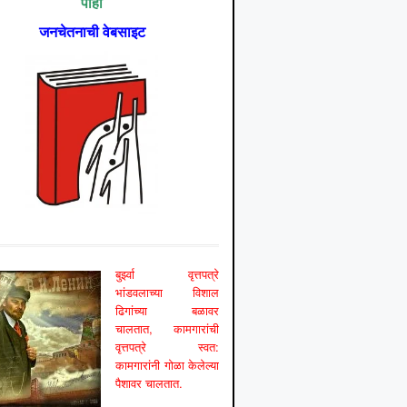
पाहा
जनचेतनाची वेबसाइट
बुर्झ्वा वृत्तपत्रे
भांडवलाच्या विशाल
ढिगांच्या बळावर
चालतात, कामगारांची
वृत्तपत्रे स्वत:
कामगारांनी गोळा केलेल्या
पैशावर चालतात.