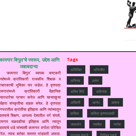
‘कामगार बिगुल’चे स्वरूप, उद्देश आणि
Tags
जबाबदाऱ्या
अभिजित
अभिजीत
‘कामगार बिगुल’ व्यापक कष्टकरी
नतेमध्ये क्रांतिकारी राजकीय शिक्षक व
अभिनव
अमन
्रचारकाची भूमिका पार पाडेल. हे वृत्तपत्र
ामगारांमध्ये क्रांतिकारी वैज्ञानिक
अमित शिंदे
अविनाश
िचारधारेचा प्रचार करेल आणि खऱ्याखुऱ्या
अश्विनी
आनंद
आशय
र्वहारा संस्कृतीचा वाहक बनेल. हे वृत्तपत्र
गभरातील क्रांतींचा इतिहास आणि त्यांच्यातून
कविता
कविता कृष्णपल्लवी
यावयाचे शिक्षण, आपल्या देशातील वर्ग संघर्ष,
ामगार चळवळीचा इतिहास आणि त्यातून
जयवर्धन
नवमीत
नागेश
यावयाचे धडे यांच्याशी कामगार वर्गाला परिचित
रेल. त्याच बरोबर समस्त भांडवली अफवा-
नारायण खराडे
निखिल एकडे