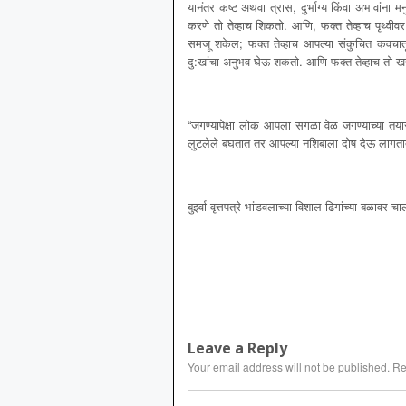
यानंतर कष्ट अथवा त्रास, दुर्भाग्य किंवा अभावांना म
करणे तो तेव्हाच शिकतो. आणि, फक्त तेव्हाच पृथ्वी
समजू शकेल; फक्त तेव्हाच आपल्या संकुचित कवचा
दु:खांचा अनुभव घेऊ शकतो. आणि फक्त तेव्हाच तो खर
“जगण्यापेक्षा लोक आपला सगळा वेळ जगण्याच्या तया
लुटलेले बघतात तर आपल्या नशिबाला दोष देऊ लागता
बुर्झ्वा वृत्तपत्रे भांडवलाच्या विशाल ढिगांच्या बळावर
Leave a Reply
Your email address will not be published.
Re