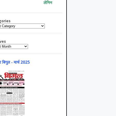
लेनिन
gories
ries
ves
es
 बिगुल - मार्च 2025