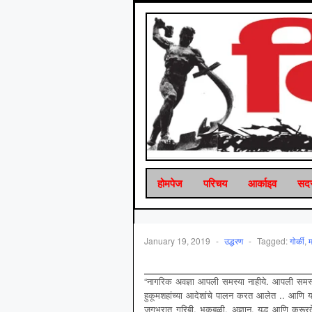
होमपेज
परिचय
आर्काइव
सदस
January 19, 2019
-
उद्धरण
-
Tagged:
गोर्की
,
म
“नागरिक अवज्ञा आपली समस्या नाहीये. आपली समस्
हुकूमशहांच्या आदेशांचे पालन करत आलेत .. आणि 
जगभरात गरिबी, भूकबळी, अज्ञान, युद्ध आणि क्र