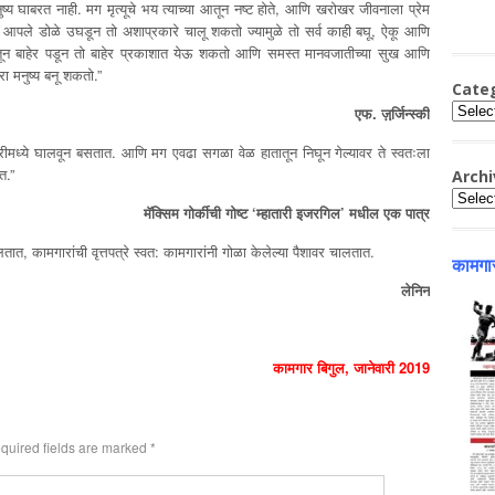
नुष्य घाबरत नाही. मग मृत्यूचे भय त्याच्या आतून नष्ट होते, आणि खरोखर जीवनाला प्रेम
वर आपले डोळे उघडून तो अशाप्रकारे चालू शकतो ज्यामुळे तो सर्व काही बघू, ऐकू आणि
तून बाहेर पडून तो बाहेर प्रकाशात येऊ शकतो आणि समस्त मानवजातीच्या सुख आणि
ा मनुष्य बनू शकतो.”
Cate
Catego
एफ. ज़र्जि़न्स्की
रीमध्ये घालवून बसतात. आणि मग एवढा सगळा वेळ हातातून निघून गेल्यावर ते स्वतःला
त.”
Archi
Archiv
मॅक्सिम गोर्कीची गोष्ट ‘म्हातारी इजरगिल’ मधील एक पात्र
 चालतात, कामगारांची वृत्तपत्रे स्वत: कामगारांनी गोळा केलेल्या पैशावर चालतात.
कामगार
लेनिन
कामगार बिगुल, जानेवारी 2019
quired fields are marked
*