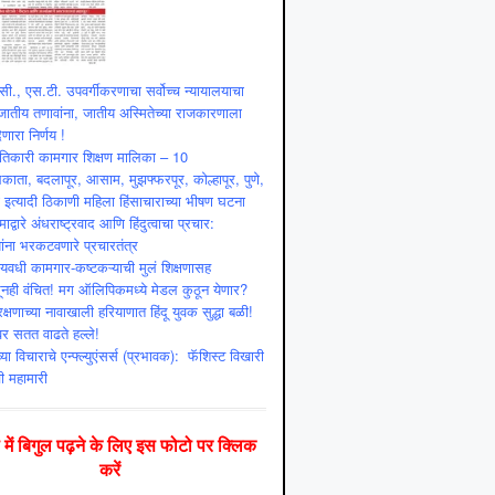
ी., एस.टी. उपवर्गीकरणाचा सर्वोच्च न्यायालयाचा
ातीय तणावांना, जातीय अस्मितेच्या राजकारणाला
णारा निर्णय !
ांतिकारी कामगार शिक्षण मालिका – 10
ाता, बदलापूर, आसाम, मुझफ्फरपूर, कोल्हापूर, पुणे,
ी इत्यादी ठिकाणी महिला हिंसाचाराच्या भीषण घटना
माद्वारे अंधराष्ट्रवाद आणि हिंदुत्वाचा प्रचार:
ांना भरकटवणारे प्रचारतंत्र
्यवधी कामगार-कष्टकऱ्याची मुलं शिक्षणासह
ूनही वंचित! मग ऑलिपिकमध्ये मेडल कुठून येणार?
क्षणाच्या नावाखाली हरियाणात हिंदू युवक सुद्धा बळी!
ंवर सतत वाढते हल्ले!
या विचाराचे एन्फ्ल्युएंसर्स (प्रभावक): फॅशिस्ट विखारी
ी महामारी
दी में बिगुल पढ़ने के लिए इस फोटो पर क्लिक
करें