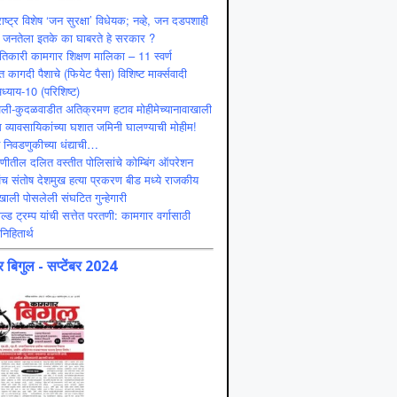
ाष्ट्र विशेष ‘जन सुरक्षा’ विधेयक; नव्हे, जन दडपशाही
 जनतेला इतके का घाबरते हे सरकार ?
ंतिकारी कामगार शिक्षण मालिका – 11 स्वर्ण
 कागदी पैशाचे (फियेट पैसा) विशिष्ट मार्क्सवादी
ध्याय-10 (परिशिष्ट)
ली-कुदळवाडीत अतिक्रमण हटाव मोहीमेच्यानावाखाली
 व्यावसायिकांच्या घशात जमिनी घालण्याची मोहीम!
ट निवडणुकीच्या धंद्याची…
णीतील दलित वस्तीत पोलिसांचे कोम्बिंग ऑपरेशन
ंच संतोष देशमुख हत्या प्रकरण बीड मध्ये राजकीय
ाली पोसलेली संघटित गुन्हेगारी
ल्ड ट्रम्प यांची सत्तेत परतणी: कामगार वर्गासाठी
निहितार्थ
 बिगुल - सप्टेंबर 2024