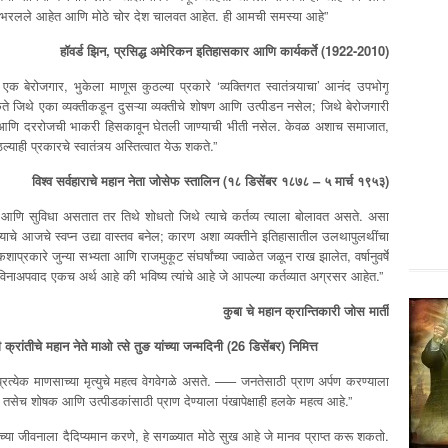
ांनी भरलले आहेत आणि मोठे चोर देश चालवत आहेत. ही आमची समस्या आहे”
हॉवर्ड झिन, प्रसिद्ध अमेरिकन इतिहासकार आणि कार्यकर्ते (1922-2010)
 बेरोजगार, भुकेला माणूस कुठल्या प्रकारे ‘व्यक्तिगत स्वातंत्र्याचा’ आनंद उपभोगू
ते जिथे एका व्यक्तीकडून दुसऱ्या व्यक्तीचे शोषण आणि उत्पीडन नसेल; जिथे बेरोजगारी
घर आणि दररोजची भाकरी हिसकावून घेतली जाण्याची भीती नसेल. केवळ अशाच समाजात,
्याही प्रकारचे स्वातंत्र्य अस्तित्वात येऊ शकते.”
विश्व सर्वहाराचे महान नेता जोसेफ स्तालिन (१८ डिसेंबर १८७८ – ५ मार्च १९५३)
ख आणि सुविधा असतात तर तिथे शोधतो जिथे त्याचे कर्तव्य त्याला बोलावत असते. असा
याचे आजचे स्वप्न उद्या वास्तव बनेल; कारण अशा व्यक्तीने इतिहासातील उलथापुलथींचा
कारे जुन्या सभ्यता आणि राजमुकूट संघर्षांच्या ज्वाळेत जळून राख झालेत, वर्षानुवर्षे
 विनाअपवाद एकच अर्थ आहे की भविष्य त्यांचे आहे जे आपल्या कर्तव्यात अग्रसर आहेत.”
कुबा चे महान क्रान्तिकारी जोस मार्ती
रांतीचे महान नेते माओ त्से तुङ यांच्या जन्मदिनी (26 डिसेंबर) निमित्त
रत्येक माणसाच्या मृत्युचे महत्व वेगवेगळे असते. ––– जनतेसाठी प्राण अर्पण करण्याला
साठी तसेच शोषक आणि उत्पीडकांसाठी प्राण देण्याला पंखापेक्षाही हलके महत्व आहे.”
ांच्या जीवनाला दैदिप्यमान करणे, हे सगळ्यात मोठे सुख आहे जे मानव प्राप्त करू शकतो.