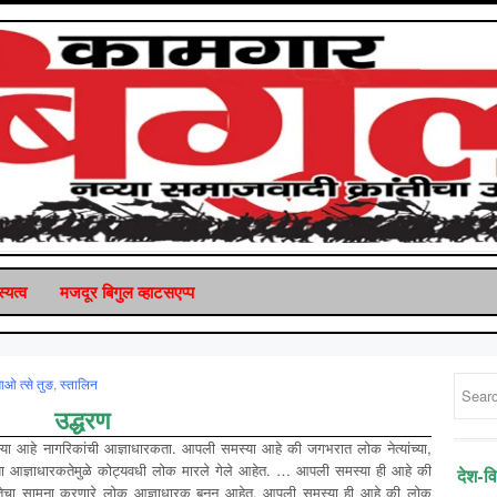
्यत्व
मजदूर बिगुल व्‍हाटसएप्‍प
ाओ त्से तुङ
,
स्तालिन
उद्धरण
या आहे नागरिकांची आज्ञाधारकता. आपली समस्या आहे की जगभरात लोक नेत्यांच्या,
या आज्ञाधारकतेमुळे कोट्यवधी लोक मारले गेले आहेत. … आपली समस्या ही आहे की
देश-व
ूरतेचा सामना करणारे लोक आज्ञाधारक बनून आहेत. आपली समस्या ही आहे की लोक