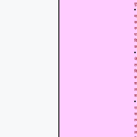
दु
म
कम
र
घ
व
क
ज
त
व
ब
श
ल
श
र
स
त
स
ल