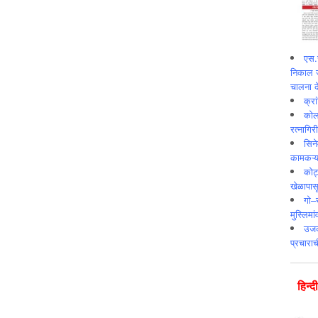
एस.स
निकाल ज
चालना दे
क्र
कोलक
रत्नागिर
सिने
कामकऱ्य
कोट
खेळापास
गो–र
मुस्लिमा
उजव्
प्रचाराच
हिन्‍