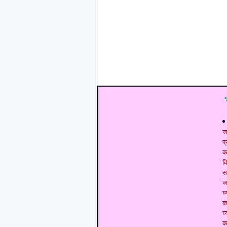
ज
प
क
व
स
ज
घ्
क
घ्
क