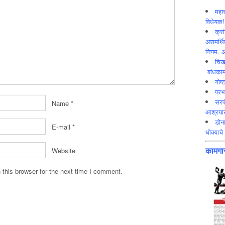
महार
विधेयक!
क्रा
असमर्थित
नियम. अ
चिख
बांधकाम
गोष्
परभ
सरप
Name
*
आश्रयाख
डोना
E-mail
*
धोक्याचे 
कामगार
Website
this browser for the next time I comment.