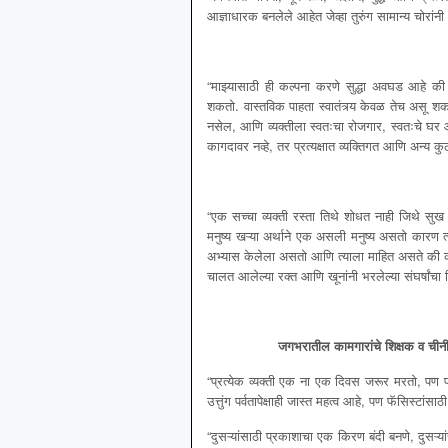
आज्ञाधारक बनलेले आहेत जेव्हा तुरुंग सामान्य चोर
“माझ्यासाठी ही कल्पना करणे सुद्धा अवघड आहे की एक
शकतो. वास्तविक पाहता स्वातंत्र्य केवळ तेच असू शक
नसेल, आणि व्यक्तीला स्वतःचा रोजगार, स्वतःचे 
कागदावर नव्हे, तर प्रत्यक्षात व्यक्तिगत आणि अन्य कुठल
“एक सच्चा व्यक्ती रस्ता तिथे शोधत नाही जिथे सु
मनुष्य खऱ्या अर्थाने एक असली मनुष्य असतो कारण त्
अभ्यास केलेला असतो आणि त्याला माहित असते की कशाप्र
चालत आलेल्या रक्त आणि खूनांनी भरलेल्या संघर्षांचा
जगभरातील कामगारांचे शिक्षक व चीनी क्
“प्रत्येक व्यक्ती एक ना एक दिवस जरूर मरतो, पण प्
उत्तुंग पर्वतापेक्षाही जास्त महत्व आहे, पण फॅसिस्टां
“दुसऱ्यांसाठी प्रकाशाचा एक किरण बंदी बनणे, दुसऱ्य