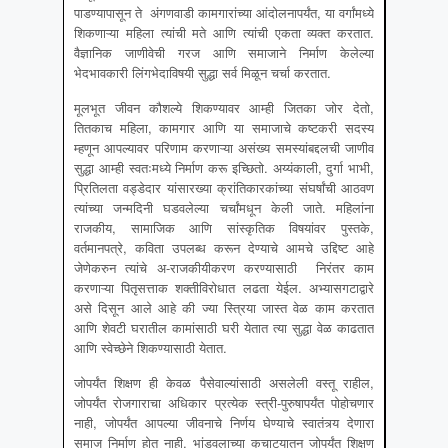
पाडण्यापासून ते अंगणवाडी कामगारांच्या आंदोलनापर्यंत, या वर्गांमध्ये
शिकणाऱ्या महिला त्यांची मते आणि त्यांची एकता व्यक्त करतात.
वैज्ञानिक जाणीवेची गरज आणि समाजाने निर्माण केलेल्या
भेदभावकारी लिंगभेदाविषयी सुद्धा सर्व मिळून चर्चा करतात.
मूलभूत जीवन कौशल्ये शिकण्यावर आम्ही जितका जोर देतो,
तितकाच महिला, कामगार आणि या समाजाचे कष्टकरी सदस्य
म्हणून आपल्यावर परिणाम करणाऱ्या असंख्य समस्यांबद्दलची जाणीव
सुद्धा आम्ही स्वतःमध्ये निर्माण करू इच्छितो. अय्यंकाली, दुर्गा भाभी,
प्रितिलता वड्डेदार यांसारख्या क्रांतिकारकांच्या संघर्षांची आठवण
त्यांच्या जन्मदिनी घडवलेल्या चर्चांमधून केली जाते. महिलांना
राजकीय, सामाजिक आणि सांस्कृतिक विषयांवर पुस्तके,
वर्तमानपत्रे, कविता उपलब्ध करून देण्याचे आमचे उद्दिष्ट आहे
जेणेकरुन त्यांचे अ-राजकीयीकरण करण्यासाठी निरंतर काम
करणाऱ्या पितृसत्ताक शक्तीविरोधात लढता येईल. अभ्यासगटाद्वारे
असे दिसून आले आहे की ज्या स्त्रिया जास्त वेळ काम करतात
आणि शेवटी घरातील कामांसाठी घरी येतात त्या सुद्धा वेळ काढतात
आणि स्वेच्छेने शिकण्यासाठी येतात.
जोपर्यंत शिक्षण ही केवळ पैसेवाल्यांसाठी असलेली वस्तू राहील,
जोपर्यंत रोजगाराचा अधिकार प्रत्येक स्त्री-पुरुषापर्यंत पोहोचणार
नाही, जोपर्यंत आपल्या जीवनाचे निर्णय घेण्याचे स्वातंत्र्य देणारा
समाज निर्माण होत नाही, भांडवलाच्या कचाट्यातून जोपर्यंत शिक्षण