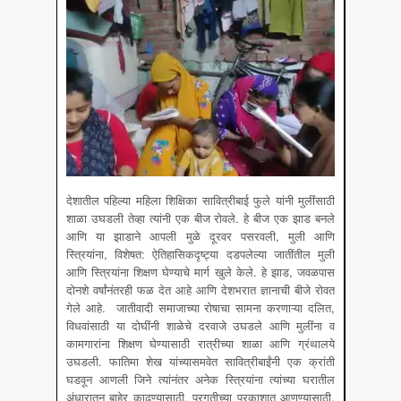
देशातील पहिल्या महिला शिक्षिका सावित्रीबाई फुले यांनी मुलींसाठी
शाळा उघडली तेव्हा त्यांनी एक बीज रोवले. हे बीज एक झाड बनले
आणि या झाडाने आपली मुळे दूरवर पसरवली, मुली आणि
स्त्रियांना, विशेषत: ऐतिहासिकदृष्ट्या दडपलेल्या जातींतील मुली
आणि स्त्रियांना शिक्षण घेण्याचे मार्ग खुले केले. हे झाड, जवळपास
दोनशे वर्षांनंतरही फळ देत आहे आणि देशभरात ज्ञानाची बीजे रोवत
गेले आहे. जातीवादी समाजाच्या रोषाचा सामना करणाऱ्या दलित,
विधवांसाठी या दोघींनी शाळेचे दरवाजे उघडले आणि मुलींना व
कामगारांना शिक्षण घेण्यासाठी रात्रीच्या शाळा आणि ग्रंथालये
उघडली. फातिमा शेख यांच्यासमवेत सावित्रीबाईंनी एक क्रांती
घडवून आणली जिने त्यांनंतर अनेक स्त्रियांना त्यांच्या घरातील
अंधारातून बाहेर काढण्यासाठी, प्रगतीच्या प्रकाशात आणण्यासाठी,