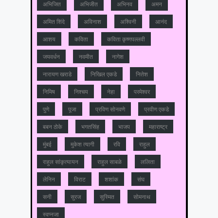
अभिजित
अभिजीत
अभिनव
अमन
अमित शिंदे
अविनाश
अश्विनी
आनंद
आशय
कविता
कविता कृष्णपल्लवी
जयवर्धन
नवमीत
नागेश
नारायण खराडे
निखिल एकडे
नितेश
निमिष
निश्चय
नेहा
परमेश्वर
पुणे
पूजा
प्रविण सोनवणे
प्रवीण एकडे
बबन ठोके
भगतसिंह
भाजप
महाराष्‍ट्र
मुंबई
मुकेश त्‍यागी
रवि
राहुल
राहुल सांकृत्यायन
राहुल साबळे
ललिता
लेनिन
विराट
शशांक
संघ
सनी
सुरज
सुस्मित
सोमनाथ
स्वप्नजा