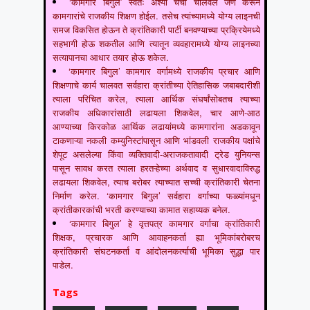
‘कामगार बिगुल’ स्वतः अश्या चर्चा चालवेल जेणे करून
कामगारांचे राजकीय शिक्षण होईल. तसेच त्यांच्यामध्ये योग्य लाइनची
समज विकसित होऊन ते क्रांतिकारी पार्टी बनवण्याच्या प्रक्रियेमध्ये
सहभागी होऊ शकतील आणि त्यातून व्यवहारामध्ये योग्य लाइनच्या
सत्यापानचा आधार तयार होऊ शकेल.
‘कामगार बिगुल’ कामगार वर्गामध्ये राजकीय प्रचार आणि
शिक्षणाचे कार्य चालवत सर्वहारा क्रांतीच्या ऐतिहासिक जबाबदारीशी
त्याला परिचित करेल, त्याला आर्थिक संघर्षांसोबतच त्याच्या
राजकीय अधिकारांसाठी लढायला शिकवेल, चार आणे-आठ
आण्याच्या किरकोळ आर्थिक लढायांमध्ये कामगारांना अडकावून
टाकणाऱ्या नकली कम्युनिस्टांपासून आणि भांडवली राजकीय पक्षांचे
शेपूट असलेल्या किंवा व्यक्तिवादी-अराजकतावादी ट्रेड युनियन्स
पासून सावध करत त्याला हरतऱ्हेच्या अर्थवाद व सुधारवादाविरुद्ध
लढायला शिकवेल, त्याच बरोबर त्याच्यात सच्ची क्रांतिकारी चेतना
निर्माण करेल. ‘कामगार बिगुल’ सर्वहारा वर्गाच्या फळ्यांमधून
क्रांतीकारकांची भरती करण्याच्या कामात सहाय्यक बनेल.
‘कामगार बिगुल’ हे वृत्तपत्र कामगार वर्गाचा क्रांतिकारी
शिक्षक, प्रचारक आणि आवाहनकर्ता ह्या भूमिकांबरोबरच
क्रांतिकारी संघटनकर्ता व आंदोलनकर्त्याची भूमिका सुद्धा पार
पाडेल.
Tags