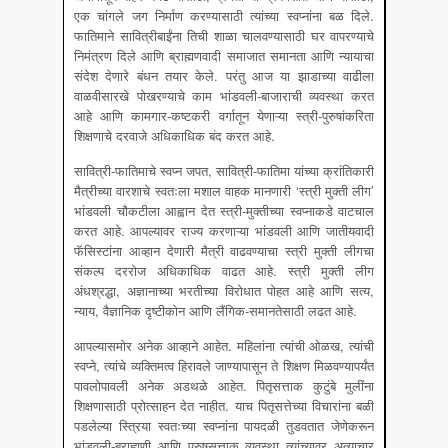
एक चांगले जग निर्माण करण्यासाठी त्यांच्या स्वप्नांना बळ दिले.
फातिमाने सावित्रीबाईंना तिची शाळा चालवण्यासाठी घर वापरण्याचे
निमंत्रण दिले आणि ब्राह्मणवादी समाजात समानता आणि न्यायाचा
संदेश देणारे बंधन तयार केले. परंतु आज या झाडाच्या वाढीला
वाळवीसारखे पोखरण्याचे काम भांडवली-बाजाराची व्यवस्था करत
आहे आणि कामगार-कष्टकरी वर्गातून येणाऱ्या स्त्री-पुरुषांकरिता
शिक्षणाचे दरवाजे अधिकाधिक बंद करत आहे.
सावित्री-फातिमाचे स्वप्न जपत, सावित्री-फातिमा यांच्या क्रांतिकारी
मैत्रीच्या वारशाचे स्वतःला मशाल वाहक मानणारी ‘स्त्री मुक्ती लीग’
भांडवली चौकटीला आह्वान देत स्त्री-मुक्तीच्या स्वप्नाकडे वाटचाल
करत आहे. आपल्यावर राज्य करणाऱ्या भांडवली आणि जातीयवादी
फॅसिस्टांना आव्हान देणारी मैत्री वाढवण्याचा स्त्री मुक्ती लीगचा
संकल्प दररोज अधिकाधिक वाढत आहे. स्त्री मुक्ती लीग
अंधश्रद्धा, अज्ञानाच्या भरतीच्या विरोधात पोहत आहे आणि सत्य,
न्याय, वैज्ञानिक दृष्टीकोन आणि लैंगिक-समानतेसाठी लढत आहे.
आपल्यासमोर अनेक आव्हाने आहेत. महिलांना त्यांची ओळख, त्यांची
स्वप्ने, त्यांचे व्यक्तिमत्व हिरावले जाण्यापासून ते शिक्षण मिळवण्यापर्यंत
पावलोपावली अनेक अडथळे आहेत. पितृसत्ताक कुटुंबे मुलींना
शिक्षणासाठी प्रोत्साहन देत नाहीत. याच पितृसत्तेच्या विचारांना बळी
पडलेल्या स्त्रिया स्वतःच्या स्वप्नांना पायदळी तुडवतात जेणेकरून
भांडवली-ब्राह्मणी आणि पुरुषसत्ताक व्यवस्था त्यांच्यावर अत्याचार