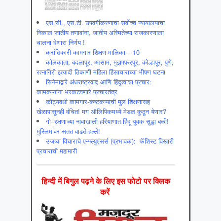
एस.सी., एस.टी. उपवर्गीकरणाचा सर्वोच्च न्यायालयाचा
निकाल जातीय तणावांना, जातीय अस्मितेच्या राजकारणाला
चालना देणारा निर्णय !
क्रांतिकारी कामगार शिक्षण मालिका – 10
कोलकाता, बदलापूर, आसाम, मुझफ्फरपूर, कोल्हापूर, पुणे,
रत्नागिरी इत्यादी ठिकाणी महिला हिंसाचाराच्या भीषण घटना
सिनेमाद्वारे अंधराष्ट्रवाद आणि हिंदुत्वाचा प्रचार:
कामकऱ्यांना भरकटवणारे प्रचारतंत्र
कोट्यवधी कामगार-कष्टकऱ्याची मुलं शिक्षणासह
खेळापासूनही वंचित! मग ऑलिपिकमध्ये मेडल कुठून येणार?
गो–रक्षणाच्या नावाखाली हरियाणात हिंदू युवक सुद्धा बळी!
मुस्लिमांवर सतत वाढते हल्ले!
उजव्या विचाराचे एन्फ्ल्युएंसर्स (प्रभावक): फॅशिस्ट विखारी
प्रचाराची महामारी
हिन्‍दी में बिगुल पढ़ने के लिए इस फोटो पर क्लिक
करें