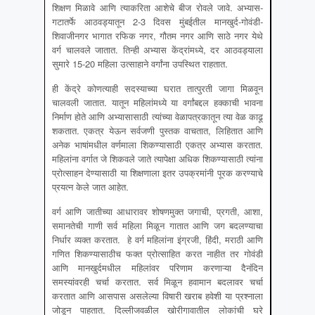
शिक्षण मिळावे आणि त्याकरिता आशेचे बीज रोवले जावे. अभ्यास-
गटातर्फे आठवड्यातून 2-3 दिवस मुंबईतील मानखुर्द-गोवंडी-
शिवाजीनगर भागात रफिक नगर, गौतम नगर आणि साठे नगर येथे
वर्ग चालवले जातात. तिन्ही अभ्यास केंद्रांमध्ये, दर आठवड्याला
सुमारे 15-20 महिला उत्साहाने वर्गांना उपस्थित राहतात.
ही केंद्रे कोणत्याही सदस्याच्या घरात तात्पुरती जागा मिळवून
चालवली जातात. यातून महिलांमध्ये या वर्गांबद्दल हक्काची भावना
निर्माण होते आणि अभ्यासासाठी त्यांच्या वेळापत्रकातून त्या वेळ काढू
शकतात. एकत्र येऊन सर्वजणी पुस्तक वाचतात, लिहितात आणि
अनेक भाषांमधील वर्णमाला शिकण्यासाठी एकत्र अभ्यास करतात.
महिलांना वर्गात जे शिकवले जाते त्यापेक्षा अधिक शिकण्यासाठी त्यांना
प्रोत्साहन देण्यासाठी या शिक्षणाला इतर उपक्रमांनी पूरक करण्याचे
प्रयत्न केले जात आहेत.
वर्ग आणि जातीच्या आधारावर शोषणमुक्त जगाची, प्रगती, आशा,
समानतेची गाणी सर्व महिला मिळून गातात आणि जग बदलण्याचा
निर्धार व्यक्त करतात. हे वर्ग महिलांना इंग्रजी, हिंदी, मराठी आणि
गणित शिकण्यासाठीच फक्त प्रोत्साहित करत नाहीत तर गोवंडी
आणि मानखुर्दमधील महिलांवर परिणाम करणाऱ्या दैनंदिन
समस्यांवरही चर्चा करतात. सर्व मिळून हवामान बदलावर चर्चा
करतात आणि आसपास असलेल्या विषारी खराब हवेशी या प्रश्नाला
जोडून पाहतात. दिल्लीजवळील खोरीगावातील लोकांची घरे