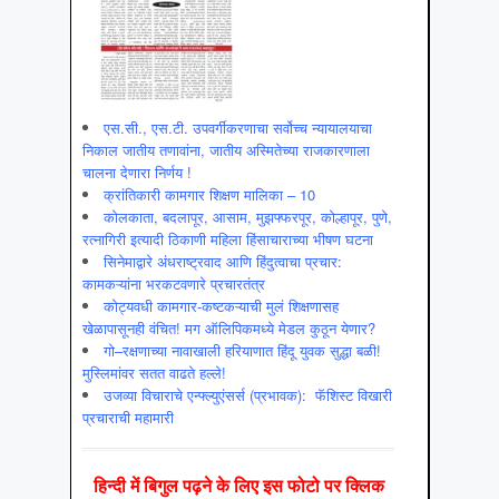
एस.सी., एस.टी. उपवर्गीकरणाचा सर्वोच्च न्यायालयाचा
निकाल जातीय तणावांना, जातीय अस्मितेच्या राजकारणाला
चालना देणारा निर्णय !
क्रांतिकारी कामगार शिक्षण मालिका – 10
कोलकाता, बदलापूर, आसाम, मुझफ्फरपूर, कोल्हापूर, पुणे,
रत्नागिरी इत्यादी ठिकाणी महिला हिंसाचाराच्या भीषण घटना
सिनेमाद्वारे अंधराष्ट्रवाद आणि हिंदुत्वाचा प्रचार:
कामकऱ्यांना भरकटवणारे प्रचारतंत्र
कोट्यवधी कामगार-कष्टकऱ्याची मुलं शिक्षणासह
खेळापासूनही वंचित! मग ऑलिपिकमध्ये मेडल कुठून येणार?
गो–रक्षणाच्या नावाखाली हरियाणात हिंदू युवक सुद्धा बळी!
मुस्लिमांवर सतत वाढते हल्ले!
उजव्या विचाराचे एन्फ्ल्युएंसर्स (प्रभावक): फॅशिस्ट विखारी
प्रचाराची महामारी
हिन्‍दी में बिगुल पढ़ने के लिए इस फोटो पर क्लिक