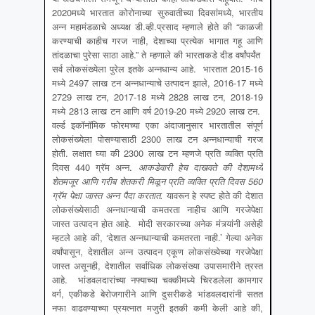
2020मध्ये भारतात कोरोनाच्या सुरुवातीच्या दिवसांमध्ये, भारतीय
अन्न महामंडळाचे अध्यक्ष डी.व्ही.प्रसाद म्हणाले होते की “काळजी
करण्याची काहीच गरज नाही, देशाच्या प्रत्येक भागात गहू आणि
तांदळाचा पुरेसा साठा आहे.” ते म्हणाले की भारताकडे दीड वर्षांपर्यंत
सर्व लोकसंख्येला पुरेल इतके अन्नधान्य आहे. भारतात 2015-16
मध्ये 2497 लाख टन अन्नधान्याचे उत्पादन झाले, 2016-17 मध्ये
2729 लाख टन, 2017-18 मध्ये 2828 लाख टन, 2018-19
मध्ये 2813 लाख टन आणि वर्ष 2019-20 मध्ये 2920 लाख टन.
वर्ल्ड इकॉनॉमिक फोरमच्या एका अंदाजानुसार भारतातील संपूर्ण
लोकसंख्येला पोसण्यासाठी 2300 लाख टन अन्नधान्याची गरज
होती. लक्षात घ्या की 2300 लाख टन म्हणजे प्रति व्यक्ति प्रति
दिवस 440 ग्रॅम अन्न.
आकडेवारी हेच दाखवते की देशामध्ये
शेतमजूर आणि गरीब शेतकरी मिळून प्रति व्यक्ति प्रति दिवस 560
ग्रॅम पेक्षा जास्त अन्न पैदा करतात.
यावरून हे स्पष्ट होते की देशात
लोकसंख्येसाठी अन्नधान्याची कमतरता नाहीच आणि गरजेपेक्षा
जास्त उत्पादन होत आहे. मोदी सरकारच्या अनेक मंत्र्यांनी असेही
म्हटले आहे की, ‘देशात अन्नधान्याची कमतरता नाही.’ गेल्या अनेक
वर्षांपासून, देशातील अन्न उत्पादन एकूण लोकसंख्येच्या गरजेपेक्षा
जास्त असूनही, देशातील सर्वाधिक लोकसंख्या उपासमारीने त्रस्त
आहे. भांडवलदारांच्या नफ्याच्या चक्कीमध्ये चिरडलेला कामगार
वर्ग, एकीकडे बेरोजगारीने आणि दुसरीकडे भांडवलदारांनी सतत
नफा वाढवण्याच्या प्रयत्नात मजुरी इतकी कमी केली आहे की,