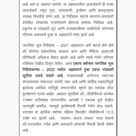
आहे असे हा अहवाल म्हणतो. या अहवालातील आकडेवारी ही फक्त
आकडेवारी नसून भूक, उपासमारी, कुपोषण आणि बालमृत्यूच्या
भयावह स्थितीचे वर्णन आहे. हा निर्देशांक म्हणजे कामगार-कष्टकरी
वर्गातील लोकांच्या राजरोसपणे होणाऱ्या हत्यांचा निर्देशक आहे.
एकूणच हा भांडवली लुट आणि राज्यकर्त्यांच्या जनविरोधी धोरणाचा
परिणाम असल्याचे पुन्हा या अहवालाने स्पष्ट झाले आहे.
जागतिक भूक निर्देशांक – 2021 अहवालात असे म्हटले होते होते
की कोरोना महामारीच्या काळात अन्न आणि पौष्टिक आहाराची
परिस्थिती अधिकच बिकट झाली आहे आणि त्याचे गंभीर परिणाम
भविष्यात देखील दिसून येतील. आता
एकाच वर्षानंतर जागतिक भूक
निर्देशांकाच्या
– 2022
मधील अहवालाने पुन्हा एकदा भांडवली
लुटीला उघडे पाडले आहे
.
भांडवलशाही अगोदरच स्वत:च्या
संरचनात्मक संकटाला सामोरे जात आहे आणि कोविड महामारीमुळे
झालेल्या आर्थिक मंदीमुळे जगभरातील सुमारे 80 दशलक्ष लोक
कुपोषणाने ग्रस्त आहेत. अहवाल सुचवितो की, जीडीपीमध्ये प्रत्येक
1टक्का घटीसोबत जगभरातील आणखी 7 दशलक्ष मुले देखील
अल्पायुषी बनतील, ज्यामुळे कुपोषणाची स्थिती गंभीर होऊ शकते.
भारतात या आर्थिक वर्षाच्या पहिल्या तिमाहीत जीडीपीमध्ये 13.5
टक्के घट झाली आहे. यावरून अंदाज लावला जाऊ शकतो
की,भारतातील गरीब आणि कष्टकरी लोकांची स्थिती किती भीषण
आहे.