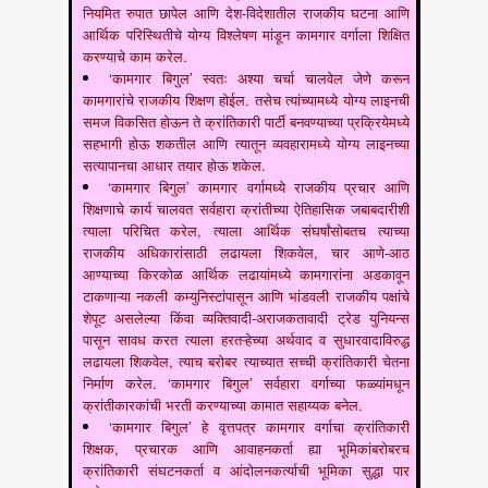
नियमित रुपात छापेल आणि देश-विदेशातील राजकीय घटना आणि
आर्थिक परिस्थितीचे योग्य विश्लेषण मांडून कामगार वर्गाला शिक्षित
करण्याचे काम करेल.
‘कामगार बिगुल’ स्वतः अश्या चर्चा चालवेल जेणे करून
कामगारांचे राजकीय शिक्षण होईल. तसेच त्यांच्यामध्ये योग्य लाइनची
समज विकसित होऊन ते क्रांतिकारी पार्टी बनवण्याच्या प्रक्रियेमध्ये
सहभागी होऊ शकतील आणि त्यातून व्यवहारामध्ये योग्य लाइनच्या
सत्यापानचा आधार तयार होऊ शकेल.
‘कामगार बिगुल’ कामगार वर्गामध्ये राजकीय प्रचार आणि
शिक्षणाचे कार्य चालवत सर्वहारा क्रांतीच्या ऐतिहासिक जबाबदारीशी
त्याला परिचित करेल, त्याला आर्थिक संघर्षांसोबतच त्याच्या
राजकीय अधिकारांसाठी लढायला शिकवेल, चार आणे-आठ
आण्याच्या किरकोळ आर्थिक लढायांमध्ये कामगारांना अडकावून
टाकणाऱ्या नकली कम्युनिस्टांपासून आणि भांडवली राजकीय पक्षांचे
शेपूट असलेल्या किंवा व्यक्तिवादी-अराजकतावादी ट्रेड युनियन्स
पासून सावध करत त्याला हरतऱ्हेच्या अर्थवाद व सुधारवादाविरुद्ध
लढायला शिकवेल, त्याच बरोबर त्याच्यात सच्ची क्रांतिकारी चेतना
निर्माण करेल. ‘कामगार बिगुल’ सर्वहारा वर्गाच्या फळ्यांमधून
क्रांतीकारकांची भरती करण्याच्या कामात सहाय्यक बनेल.
‘कामगार बिगुल’ हे वृत्तपत्र कामगार वर्गाचा क्रांतिकारी
शिक्षक, प्रचारक आणि आवाहनकर्ता ह्या भूमिकांबरोबरच
क्रांतिकारी संघटनकर्ता व आंदोलनकर्त्याची भूमिका सुद्धा पार