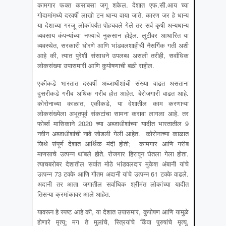
कामगार फक्त कसाबसा जगू शकेल. देशात एफ.सी.आय च्या
गोदामांमध्ये दरवर्षी लाखो टन धान्य वाया जाते. कारण जर हे धान्य
या देशाच्या गरजू लोकांपर्यंत पोहचवले गेले तर सर्व कृषी अन्यधान्य
व्यवसाय कंपन्यांच्या नफ्याचे नुकसान होईल. लुटीवर आधारित या
व्यवस्थेत, सरकारी धोरणे आणि भांडवलशाहीची नैसर्गिक गती अशी
आहे की, त्यात पुरेशी संसाधने उपलब्ध असली तरीही, सर्वाधिक
लोकसंख्या उपासमारी आणि कुपोषणाची बळी राहील.
एकीकडे भारतात दरवर्षी अब्जाधीशांची संख्या वाढत असताना
दुसरीकडे गरीब अधिक गरीब होत आहेत. बेरोजगारी वाढत आहे.
कोरोनाच्या काळात, एकीकडे, या देशातील काम करणाऱ्या
लोकसंख्येला अभूतपूर्व संकटांचा सामना करावा लागला आहे. तर
फोर्ब्स मासिकाने 2020 च्या अब्जाधीशांच्या यादीत भारतातील 9
नवीन अब्जाधीशांची नावे जोडली गेली आहेत. कोरोनाच्या काळात
जिथे संपूर्ण देशात आर्थिक मंदी होती; कामगार आणि गरीब
माणसाचे उत्पन्न थांबले होते. रोजगार हिरावून घेतला गेला होता.
त्याचबरोबर देशातील सर्वात मोठे भांडवलदार मुकेश अंबानी यांचे
उत्पन्न 73 टक्के आणि गौतम अदानी यांचे उत्पन्न 61 टक्के वाढले.
अदानी तर आता जगातील सर्वाधिक श्रीमंत लोकांच्या यादीत
तिसऱ्या क्रमांकावर आले आहेत.
यावरून हे स्पष्ट आहे की, या देशात उपासमार, कुपोषण आणि यामुळे
होणारे मृत्यू; मग ते मुलांचे, स्त्रियांचे किंवा पुरुषांचे मृत्यू.