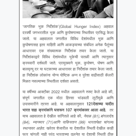
‘जागतिक भूक निर्देशांक’(Global Hunger Index) अहवाल
दरवर्षी जगभरातील भूक आणि कुपोषणाच्या स्थितीवर प्रसिद्ध केला
जातो. या अहवालात जगातील विविध देशांमधील भूक आणि
कुपोषणासह इतर माहिती आणि आकड्याच्या संबंधित अनेक पैलूंच्या
आधारावर एक संख्यात्मक निर्देशांक तयार केला जातो. या
निर्देशांकाद्वारे विविध देशांमधील भूकेची पातळी आणि त्यानुसार
क्रमवारी दर्शवली जाते. प्रामुख्याने भूक, कुपोषण, पोषण आणि
बालमृत्यू दर या घटकाच्या आधारावर हा निर्देशांक तयार केला जातो.
हा निर्देशांक लोकांना योग्य पोष्टिक अन्न व पुरेशा वाढीसाठी कॅलरी
मिळत नसल्याच्या स्थितीला दर्शवत असतो.
या वर्षीच्या आक्टोंबर 2022 मधील अहवालाने स्पष्ट केले आहे की,
संपूर्ण जगातील एक मोठा हिस्सा भांडवली लुटीमुळे आणि
उपासमारीने त्रस्त आहे. या अहवालानुसार
121
देशाच्या यादीत
भारत सहा क्रमांकांने घसरून
107
क्रमांकावर आला आहे
.
तर
याच अहवालात हे देखील सांगितले आहे की,
नेपाळ (81),बांगलादेश
(84), म्यानमार (71)आणि पाकिस्तान (99) भारतापेक्षा चांगल्या
स्थानावर आहेत.
खरेतर शेजारील या देशातील स्थिती देखील काही
फार चांगली नाही परंतु भारताच्या तुलनेत या देशाची स्थिती ठीक