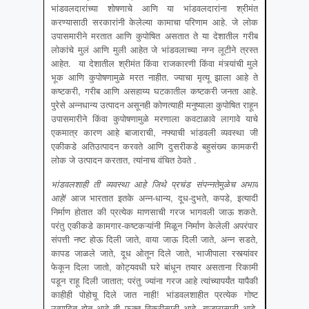
भांडवलदारांच्या शोषणाचे आणि या भांडवलदारांना श्रीमंत
करण्यासाठी सरकारांनी केलेल्या कामाचा परिणाम आहे. जे लोक
उपासमारीने मरतात आणि कुपोषित असतात ते या देशातील गरीब
लोकांचे मुलं आणि मुली आहेत जे भांडवलाच्या नग्न लूटीने त्रस्त
आहेत. या देशातील श्रीमंत किंवा राजकारणी किंवा मंत्र्यांची मुले
भूक आणि कुपोषणामुळे मरत नाहीत. ज्याचा मृत्यू झाला आहे ते
कष्टकरी, गरीब आणि असहाय्य घटकातील कष्टकरी जनता आहे.
पुरेसे अन्नधान्य उत्पादन असूनही कोणत्याही मनुष्याला कुपोषित राहून
उपासमारीने किंवा कुपोषणामुळे मरणाला कवटाळावे लागावे याचे
एकमात्र कारण आहे बाजाराची, नफ्याची भांडवली व्यवस्था जी
एकीकडे अतिउत्पादन करवते आणि दुसरीकडे बहुसंख्य कामकरी
लोक जे उत्पादन करतात, त्यांनाच वंचित ठेवते .
भांडवलशाही ती व्यवस्था आहे जिथे प्रचंड संपन्नतेमुळेच अभाव
आहे!
आज भारतात इतके अन्न-धान्य, दूध-दुभते, कपडे, इत्यादी
निर्माण होतात की प्रत्येक माणसाची गरज भागवली जाऊ शकते.
परंतु एकीकडे कामगार-कष्टकऱ्यांनी मिळून निर्माण केलेली अपरंपार
संपत्ती नष्ट होऊ दिली जाते, वाया जाऊ दिली जाते, अन्न सडते,
कापड जाळले जाते, दूध ओतून दिले जाते, भाजीपाला रस्त्यांवर
फेकून दिला जातो, कोट्यवधी घरे बांधून तयार असताना रिकामी
पडून राहू दिली जातात; परंतु ज्यांना गरज आहे त्यांच्यापर्यंत यापैकी
काहीही पोहोचू दिले जात नाही! भांडवलशाहीत प्रत्येक गोष्ट
उत्पादित होत आहे ती फक्त विक्रीसाठी आहे, बाजारासाठी आहे,