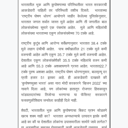
भारतातील भूक आणि कुपोषणाच्या परिस्थितीवर भारत सरकारची
आकडेवारी पाहिली तर परिस्थिती तशीच दिसते. भारताच्या
‘राष्ट्रीय पोषण धोरण’ आयोगाने जाहीर केलेल्या पुस्तिकेनुसार,
भारतात जगात सर्वात जास्त मुले आहेत आणि ती जगातील बाल
लोकसंख्येच्या सुमारे एक पंचमांश आहेत. मुले आणि महिलांची
लोकसंख्या भारताच्या एकूण लोकसंख्येच्या 70 टक्के आहे.
राष्ट्रीय कुटुंब आणि आरोग्य सर्वेक्षणानुसार भारतात 38.4 टक्के
मुले लहान उंचीची आहेत. पाच वर्षांखालील 21 टक्के मुले कमी
वजनाची आहेत आणि एकूण 35.7 टक्के मुले कमी वजनाची आहेत.
देशातील एकूण लोकसंख्येपैकी 35.5 टक्के महिलांचे वजन कमी
आहे आणि 55.3 टक्के अशक्तपणाने ग्रस्त आहेत. भारतात22.7
टक्के पुरुष अशक्त आहेत. राष्ट्रीय पोषण धोरणानुसार, बालमृत्यू दर
प्रती हजार 51 इतका आहे. ही आकडेवारी दाखवते की
‘कुपोषणमुक्त भारत’ असा नारा मोदी सरकारने ‘व्हिजन 2022’ च्या
नावाने दिला आहे, पण लोकांच्या हातातून रोजगार हिसकावून
भांडवलदारांच्या तिजोऱ्या भरणाऱ्या या फॅसिस्ट सरकारने
फसवणुकीशिवाय जनतेला काहीही दिले नाही.
शेवटी, भारतातील भूक आणि कुपोषणाचा बिकट प्रश्न सोडवणे
खरच शक्य नाही का? भारतात अन्नधान्याचे उत्पादन इतके कमी
आहे का की या देशातील लोकांना उपासमारीला सामोरे जावे लागेल?
या अडचणीला समजून घेण्यासाठी काही आकडेवारी पाहूयात. मार्च