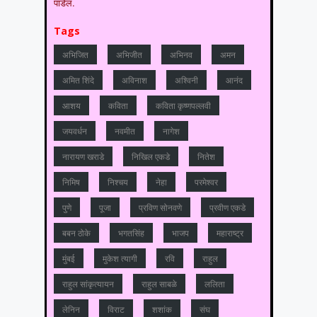
पाडेल.
Tags
अभिजित
अभिजीत
अभिनव
अमन
अमित शिंदे
अविनाश
अश्विनी
आनंद
आशय
कविता
कविता कृष्णपल्लवी
जयवर्धन
नवमीत
नागेश
नारायण खराडे
निखिल एकडे
नितेश
निमिष
निश्चय
नेहा
परमेश्वर
पुणे
पूजा
प्रविण सोनवणे
प्रवीण एकडे
बबन ठोके
भगतसिंह
भाजप
महाराष्‍ट्र
मुंबई
मुकेश त्‍यागी
रवि
राहुल
राहुल सांकृत्यायन
राहुल साबळे
ललिता
लेनिन
विराट
शशांक
संघ