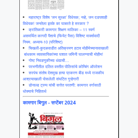
महाराष्ट्र विशेष ‘जन सुरक्षा’ विधेयक; नव्हे, जन दडपशाही
विधेयक! जनतेला इतके का घाबरते हे सरकार ?
क्रांतिकारी कामगार शिक्षण मालिका – 11 स्वर्ण
असमर्थित कागदी पैशाचे (फियेट पैसा) विशिष्ट मार्क्सवादी
नियम. अध्याय-10 (परिशिष्ट)
चिखली-कुदळवाडीत अतिक्रमण हटाव मोहीमेच्यानावाखाली
बांधकाम व्यावसायिकांच्या घशात जमिनी घालण्याची मोहीम!
गोष्ट निवडणुकीच्या धंद्याची…
परभणीतील दलित वस्तीत पोलिसांचे कोम्बिंग ऑपरेशन
सरपंच संतोष देशमुख हत्या प्रकरण बीड मध्ये राजकीय
आश्रयाखाली पोसलेली संघटित गुन्हेगारी
डोनाल्ड ट्रम्प यांची सत्तेत परतणी: कामगार वर्गासाठी
धोक्याचे निहितार्थ
कामगार बिगुल - सप्टेंबर 2024