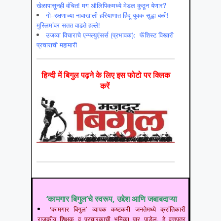
खेळापासूनही वंचित! मग ऑलिपिकमध्ये मेडल कुठून येणार?
गो–रक्षणाच्या नावाखाली हरियाणात हिंदू युवक सुद्धा बळी!
मुस्लिमांवर सतत वाढते हल्ले!
उजव्या विचाराचे एन्फ्ल्युएंसर्स (प्रभावक): फॅशिस्ट विखारी
प्रचाराची महामारी
हिन्‍दी में बिगुल पढ़ने के लिए इस फोटो पर क्लिक
करें
‘कामगार बिगुल’चे स्वरूप, उद्देश आणि जबाबदाऱ्या
‘कामगार बिगुल’ व्यापक कष्टकरी जनतेमध्ये क्रांतिकारी
राजकीय शिक्षक व प्रचारकाची भूमिका पार पाडेल. हे वृत्तपत्र