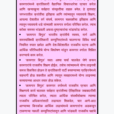
कामगारांमध्ये क्रांतिकारी वैज्ञानिक विचारधारेचा प्रचार करेल
आणि खऱ्याखुऱ्या सर्वहारा संस्कृतीचा वाहक बनेल. हे वृत्तपत्र
जगभरातील क्रांतींचा इतिहास आणि त्यांच्यातून घ्यावयाचे शिक्षण,
आपल्या देशातील वर्ग संघर्ष, कामगार चळवळीचा इतिहास आणि
त्यातून घ्यावयाचे धडे यांच्याशी कामगार वर्गाला परिचित करेल. त्याच
बरोबर समस्त भांडवली अफवा-दुष्प्रचारांचा भांडाफोड करेल.
‘कामगार बिगुल’ भारतीय क्रांतीचे स्वरूप, मार्ग आणि
समस्यांविषयी क्रांतिकारी कम्युनिस्टांमध्ये चालणाऱ्या विविध चर्चा
नियमित रुपात छापेल आणि देश-विदेशातील राजकीय घटना आणि
आर्थिक परिस्थितीचे योग्य विश्लेषण मांडून कामगार वर्गाला शिक्षित
करण्याचे काम करेल.
‘कामगार बिगुल’ स्वतः अश्या चर्चा चालवेल जेणे करून
कामगारांचे राजकीय शिक्षण होईल. तसेच त्यांच्यामध्ये योग्य लाइनची
समज विकसित होऊन ते क्रांतिकारी पार्टी बनवण्याच्या प्रक्रियेमध्ये
सहभागी होऊ शकतील आणि त्यातून व्यवहारामध्ये योग्य लाइनच्या
सत्यापानचा आधार तयार होऊ शकेल.
‘कामगार बिगुल’ कामगार वर्गामध्ये राजकीय प्रचार आणि
शिक्षणाचे कार्य चालवत सर्वहारा क्रांतीच्या ऐतिहासिक जबाबदारीशी
त्याला परिचित करेल, त्याला आर्थिक संघर्षांसोबतच त्याच्या
राजकीय अधिकारांसाठी लढायला शिकवेल, चार आणे-आठ
आण्याच्या किरकोळ आर्थिक लढायांमध्ये कामगारांना अडकावून
टाकणाऱ्या नकली कम्युनिस्टांपासून आणि भांडवली राजकीय पक्षांचे