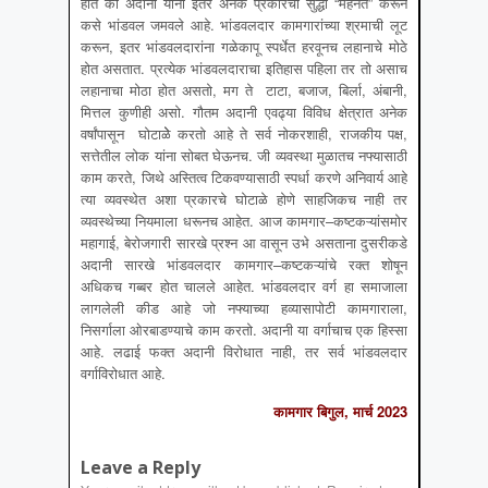
होते की अदानी यांनी इतर अनेक प्रकारची सुद्धा “मेहनत” करून
कसे भांडवल जमवले आहे. भांडवलदार कामगारांच्या श्रमाची लूट
करून, इतर भांडवलदारांना गळेकापू स्पर्धेत हरवूनच लहानाचे मोठे
होत असतात. प्रत्येक भांडवलदाराचा इतिहास पहिला तर तो असाच
लहानाचा मोठा होत असतो, मग ते टाटा, बजाज, बिर्ला, अंबानी,
मित्तल कुणीही असो. गौतम अदानी एवढ्या विविध क्षेत्रात अनेक
वर्षांपासून घोटाळेे करतो आहे ते सर्व नोकरशाही, राजकीय पक्ष,
सत्तेतील लोक यांना सोबत घेऊनच. जी व्यवस्था मुळातच नफ्यासाठी
काम करते, जिथे अस्तित्व टिकवण्यासाठी स्पर्धा करणे अनिवार्य आहे
त्या व्यवस्थेत अशा प्रकारचे घोटाळे होणे साहजिकच नाही तर
व्यवस्थेच्या नियमाला धरूनच आहेत. आज कामगार–कष्टकऱ्यांसमोर
महागाई, बेरोजगारी सारखे प्रश्न आ वासून उभे असताना दुसरीकडे
अदानी सारखे भांडवलदार कामगार–कष्टकऱ्यांचे रक्त शोषून
अधिकच गब्बर होत चालले आहेत. भांडवलदार वर्ग हा समाजाला
लागलेली कीड आहे जो नफ्याच्या हव्यासापोटी कामगाराला,
निसर्गाला ओरबाडण्याचे काम करतो. अदानी या वर्गाचाच एक हिस्सा
आहे. लढाई फक्त अदानी विरोधात नाही, तर सर्व भांडवलदार
वर्गाविरोधात आहे.
कामगार बिगुल, मार्च 2023
Leave a Reply