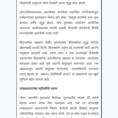
लेखांसाठी ठाकुरता यांना केव्हाही अटक सुद्धा होऊ शकते.
ऑस्ट्रेलियामधल्या अदानीच्या कंपनीला स्थानिक नागरिकांकडून
पर्यावरणाच्या मुद्द्यावरून विरोध होत होता. त्यामुळे कंपनीचे काम सुरू
व्हायला उशीर सुद्धा झाला. याच मुद्द्यावर आंदोलन आयोजित
करणाऱ्या आयोजकाच्या घराची झडती घेण्याची कोर्टाकडे विनंती
करण्यापर्यंत अदानीची मजल गेली.
हिंडनबर्गचा अहवाल जाहीर झाल्यानंतर हिंडनबर्गला सुद्धा कोर्टात
खेचण्याची धमकी दिली. हिंडनबर्गने एकूण 88 प्रश्नाची यादी अदानी
समूहाला पाठवली आहे. त्याचे उत्तर न देता आल्यामुळे तोंडघशी
पडल्यानंतर हिंडनबर्गचा अदानीवरचा अहवाल हा भारतावर, भारताच्या
संस्थांवर हल्ला आहे असे अदानी समूहाद्वारे सांगण्यात आले. ज्या
अहवालातून अदानी समूहाचा भ्रष्टाचार, जनताविरोधी कारवाया
उघड झाल्या तो अहवाल देशविरोधी कसा? या अहवालाने एक खुले
गुपितच बाहेर आणले आहे.
भांडवलदारांच्या श्रीमंतीचे रहस्य
गौतम अदानीने नुकत्याच दिलेल्या मुलाखतीत मांडले की त्यांनी
मेहनत करून त्यांचा पैसा कमावला आहे. तसे तर कोणताही
भांडवलदार कामगारांनी निर्माण केलेली संपत्ती खिशात घालूनच
अधिकाधिक भांडवल जमा करत जातो. पण हा लेख वाचून हे स्पष्टच