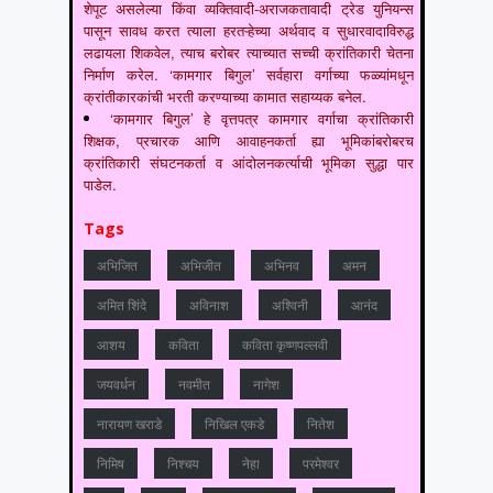
शेपूट असलेल्या किंवा व्यक्तिवादी-अराजकतावादी ट्रेड युनियन्स
पासून सावध करत त्याला हरतऱ्हेच्या अर्थवाद व सुधारवादाविरुद्ध
लढायला शिकवेल, त्याच बरोबर त्याच्यात सच्ची क्रांतिकारी चेतना
निर्माण करेल. ‘कामगार बिगुल’ सर्वहारा वर्गाच्या फळ्यांमधून
क्रांतीकारकांची भरती करण्याच्या कामात सहाय्यक बनेल.
‘कामगार बिगुल’ हे वृत्तपत्र कामगार वर्गाचा क्रांतिकारी
शिक्षक, प्रचारक आणि आवाहनकर्ता ह्या भूमिकांबरोबरच
क्रांतिकारी संघटनकर्ता व आंदोलनकर्त्याची भूमिका सुद्धा पार
पाडेल.
Tags
अभिजित
अभिजीत
अभिनव
अमन
अमित शिंदे
अविनाश
अश्विनी
आनंद
आशय
कविता
कविता कृष्णपल्लवी
जयवर्धन
नवमीत
नागेश
नारायण खराडे
निखिल एकडे
नितेश
निमिष
निश्चय
नेहा
परमेश्वर