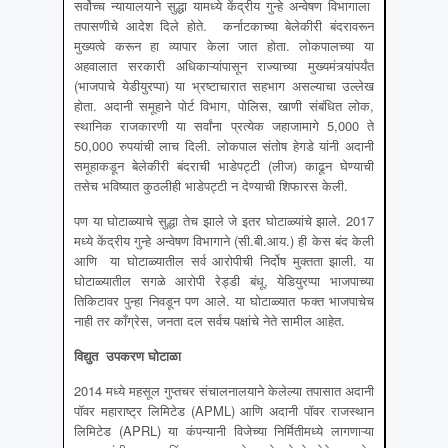
सर्वोच्च न्यायालयाने सुद्धा यामध्ये केंद्रीय गुन्हे अन्वेषण विभागाला
तपासणीचे आदेश दिले होते. कर्नाटकाच्या बेलेकीरी बंदरावरून
मुख्यत्वे करून हा व्यापार केला जात होता. लोकपालच्या या
अहवालात सरकारी अधिकाऱ्यांपासून राज्याच्या मुख्यमंत्र्यांपर्यंत
(भाजपाचे येडीयुरप्पा) या भ्रष्टाचारात सहभाग असल्याचा उल्लेख
होता. अदानी समूहाने पोर्ट विभाग, पोलिस, खाणी संबंधित लोक,
स्थानिक राजकारणी या सर्वांना प्रत्येक जहाजामागे 5,000 ते
50,000 रुपयांची लाच दिली. लोकपाल संतोष हेगडे यांनी अदानी
समूहाकडून बेलेकीरी बंदराची भाडेपट्टी (लीज) काढून घेण्याची
तसेच भविष्यात कुठलीही भाडेपट्टी न देण्याची शिफारस केली.
पण या घोटाळ्याचे सुद्धा तेच झाले जे इतर घोटाळ्यांचे झाले. 2017
मध्ये केंद्रीय गुन्हे अन्वेषण विभागाने (सी.बी.आय.) ही केस बंद केली
आणि या घोटाळ्यातील सर्व आरोपीची निर्दोष मुक्तता झाली. या
घोटाळ्यातील सगळे आरोपी रेड्डी बंधू, येडियुरप्पा भाजपाच्या
तिकिटावर पुन्हा निवडून पण आले. या घोटाळ्यात फक्त भाजपाचेच
नाही तर काँग्रेस, जनता दल सर्वच पक्षांचे नेते सामील आहेत.
विद्युत
उपकरण घोटाळा
2014 मध्ये महसूल गुप्तचर संचालनालयाने केलेल्या तपासात अदानी
पॉवर महाराष्ट्र लिमिटेड (APML) आणि अदानी पॉवर राजस्थान
लिमिटेड (APRL) या कंपन्यानी विजेच्या निर्मितीमध्ये लागणाऱ्या