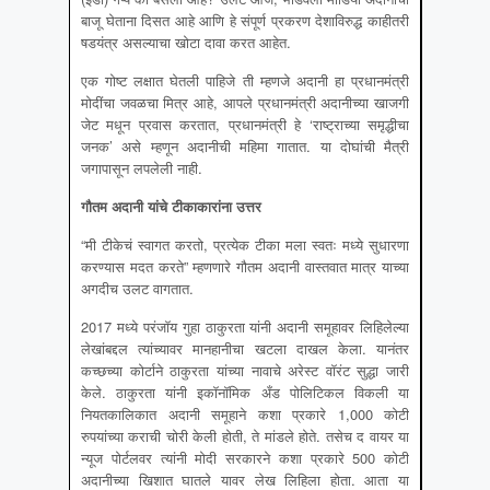
बाजू घेताना दिसत आहे आणि हे संपूर्ण प्रकरण देशाविरुद्ध काहीतरी
षडयंत्र असल्याचा खोटा दावा करत आहेत.
एक गोष्ट लक्षात घेतली पाहिजे ती म्हणजे अदानी हा प्रधानमंत्री
मोदींचा जवळचा मित्र आहे, आपले प्रधानमंत्री अदानीच्या खाजगी
जेट मधून प्रवास करतात, प्रधानमंत्री हे ‘राष्ट्राच्या समृद्धीचा
जनक’ असे म्हणून अदानीची महिमा गातात. या दोघांची मैत्री
जगापासून लपलेली नाही.
गौतम अदानी यांचे टीकाकारांना उत्तर
“मी टीकेचं स्वागत करतो, प्रत्येक टीका मला स्वतः मध्ये सुधारणा
करण्यास मदत करते” म्हणणारे गौतम अदानी वास्तवात मात्र याच्या
अगदीच उलट वागतात.
2017 मध्ये परंजॉय गुहा ठाकुरता यांनी अदानी समूहावर लिहिलेल्या
लेखांबद्दल त्यांच्यावर मानहानीचा खटला दाखल केला. यानंतर
कच्छच्या कोर्टाने ठाकुरता यांच्या नावाचे अरेस्ट वॉरंट सुद्धा जारी
केले. ठाकुरता यांनी इकॉनॉमिक अँड पोलिटिकल विकली या
नियतकालिकात अदानी समूहाने कशा प्रकारे 1,000 कोटी
रुपयांच्या कराची चोरी केली होती, ते मांडले होते. तसेच द वायर या
न्यूज पोर्टलवर त्यांनी मोदी सरकारने कशा प्रकारे 500 कोटी
अदानीच्या खिशात घातले यावर लेख लिहिला होता. आता या