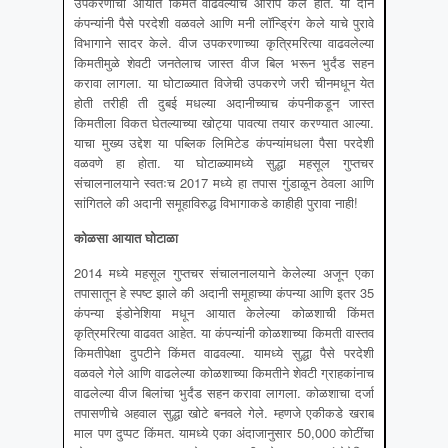
उपकरणांची आयात किंमत वाढवल्याचे आरोप केले होते. या दोन
कंपन्यांनी पैसे परदेशी वळवले आणि मनी लॉन्ड्रिंग केले याचे पुरावे
विभागाने सादर केले. वीज उपकरणाच्या कृत्रिमरित्या वाढवलेल्या
किमतीमुळे शेवटी जनतेलाच जास्त वीज बिल भरून भुर्दंड सहन
करावा लागला. या घोटाळ्यात विजेची उपकरणे जरी चीनमधून येत
होती तरीही ती दुबई मधल्या अदानीच्याच कंपनीकडून जास्त
किमतीला विकत घेतल्याच्या खोट्या पावत्या तयार करण्यात आल्या.
याचा मुख्य उद्देश या पब्लिक लिमिटेड कंपन्यांमधला पैसा परदेशी
वळवणे हा होता. या घोटाळ्यामध्ये सुद्धा महसूल गुप्तचर
संचालनालयाने स्वतःच 2017 मध्ये हा तपास गुंडाळून ठेवला आणि
सांगितले की अदानी समूहाविरुद्ध विभागाकडे काहीही पुरावा नाही!
कोळसा आयात घोटाळा
2014 मध्ये महसूल गुप्तचर संचालनालयाने केलेल्या अजून एका
तपासातून हे स्पष्ट झाले की अदानी समूहाच्या कंपन्या आणि इतर 35
कंपन्या इंडोनेशिया मधून आयात केलेल्या कोळशाची किंमत
कृत्रिमरित्या वाढवत आहेत. या कंपन्यांनी कोळशाच्या किमती वास्तव
किमतीपेक्षा दुपटीने किंमत वाढवल्या. यामध्ये सुद्धा पैसे परदेशी
वळवले गेले आणि वाढलेल्या कोळशाच्या किमतीने शेवटी ग्राहकांनाच
वाढलेल्या वीज बिलांचा भुर्दंड सहन करावा लागला. कोळशाचा दर्जा
तपासणीचे अहवाल सुद्धा खोटे बनवले गेले. म्हणजे एकीकडे खराब
माल पण दुप्पट किंमत. यामध्ये एका अंदाजानुसार 50,000 कोटींचा