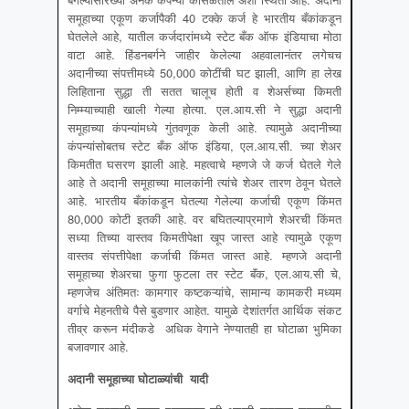
समूहाच्या एकूण कर्जापैकी 40 टक्के कर्ज हे भारतीय बँकांकडून
घेतलेले आहे, यातील कर्जदारांमध्ये स्टेट बँक ऑफ इंडियाचा मोठा
वाटा आहे. हिंडनबर्गने जाहीर केलेल्या अहवालानंतर लगेचच
अदानीच्या संपत्तीमध्ये 50,000 कोटींची घट झाली, आणि हा लेख
लिहिताना सुद्धा ती सतत चालूच होती व शेअर्सच्या किमती
निम्म्याच्याही खाली गेल्या होत्या. एल.आय.सी ने सुद्धा अदानी
समूहाच्या कंपन्यांमध्ये गुंतवणूक केली आहे. त्यामुळे अदानीच्या
कंपन्यांसोबतच स्टेट बँक ऑफ इंडिया, एल.आय.सी. च्या शेअर
किमतीत घसरण झाली आहे. महत्वाचे म्हणजे जे कर्ज घेतले गेले
आहे ते अदानी समूहाच्या मालकांनी त्यांचे शेअर तारण ठेवून घेतले
आहे. भारतीय बँकांकडून घेतल्या गेलेल्या कर्जाची एकूण किंमत
80,000 कोटी इतकी आहे. वर बघितल्याप्रमाणे शेअरची किंमत
सध्या तिच्या वास्तव किमतीपेक्षा खूप जास्त आहे त्यामुळे एकूण
वास्तव संपत्तीपेक्षा कर्जाची किंमत जास्त आहे. म्हणजे अदानी
समूहाच्या शेअरचा फुगा फुटला तर स्टेट बॅंक, एल.आय.सी चे,
म्हणजेच अंतिमतः कामगार कष्टकऱ्यांचे, सामान्य कामकरी मध्यम
वर्गाचे मेहनतीचे पैसे बुडणार आहेत. यामुळे देशांतर्गत आर्थिक संकट
तीव्र करून मंदीकडे अधिक वेगाने नेण्यातही हा घोटाळा भुमिका
बजावणार आहे.
अदानी समूहाच्या घोटाळ्यांची
यादी