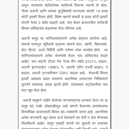
असून जगातल्या श्रीमंतांच्या यादीमध्ये तिसऱ्या स्थानी तो होता.
गौतम अदानी आणि त्याच्या कुटुंबियांची कागदावर संपत्ती 14 लाख
कोटी इतकी दिसत होती. विशेष म्हणजे यातली 8 लाख कोटी इतकी
संपत्ती गेल्या 3 वर्षात वाढली आहे. यात शेअर बाजारातील स्टॉकची
किंमत अतिप्रचंड वाढल्याचा मोठा परिणाम आहे.
अदानी समूह वर सांगितल्याप्रमाणे अनेक क्षेत्रात कार्यरत आहे.
यामध्ये पायाभूत सुविधांचे प्रकल्प म्हणजे बंदर, खाणी, विमानतळे,
डेटा सेंटर्स, ऊर्जा निर्मिती आणि पारेषण यांचा समावेश होतो. वर
सांगितल्याप्रमाणे अनेक कंपन्यांचे शेअर भाव अतिप्रचंड वाढले
आहेत. यात अदानी टोटल गॅस गेल्या तीन वर्षात 2121% वाढला,
अदानी इंटरप्राईज 1398% ने, अदानी ग्रीन एनर्जी 908% ने
वाढला, अदानी ट्रान्समिशन 729% वाढला आहे. शेअरची किंमत
इतकी अवाढव्य वाढत असताना अदानीच्या उत्पादनात निश्चितपणे
तुलनेने नाममात्र वाढच झाली होती. थोडक्यात सट्टेबाजीचा यात
वाटा खूप मोठा होता.
अदानी समूहाने जाहीर केलेल्या कागदपत्रांचा अभ्यास केला तर हा
समूह 85 टक्के ओव्हरव्हॅल्युड आहे म्हणजे शेअरच्या वास्तवातल्या
किमतीपेक्षा बाजारातली किंमत 85 टक्क्यांनी जास्त आहे. अदानीच्या
अनेक कंपन्यांनी खूप जास्त कर्ज घेतल्याने त्या देणी न देता येण्याच्या
स्थितीमध्ये आहेत. यातून एखादी कंपनी जर बुडाली तर पत्याच्या
बंगल्यासारख्या अनेक कंपन्या कोसळतील अशी स्थिती आहे. अदानी