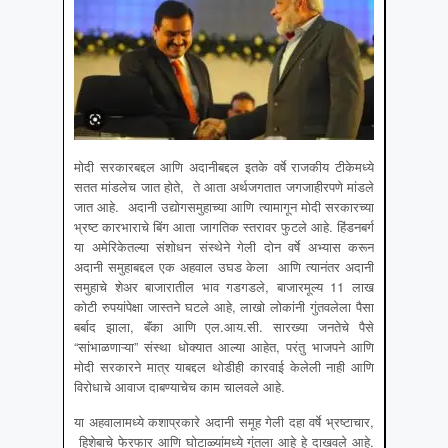
मोदी सरकारबद्दल आणि अदानीबद्दल इतके वर्षे राजकीय टीकेमध्ये
सतत मांडलेच जात होते, ते आता अर्थजगतात जगजाहीरपणे मांडले
जात आहे. अदानी उद्योगसमुहाच्या आणि त्यामागून मोदी सरकारच्या
भ्रष्ट कारभाराचे बिंग आता जागतिक स्तरावर फुटले आहे. हिंडनबर्ग
या अमेरिकेतल्या संशोधन संस्थेने गेली दोन वर्षे अभ्यास करून
अदानी समुहाबद्दल एक अहवाल उघड केला आणि त्यानंतर अदानी
समुहाचे शेअर बाजारातील भाव गडगडले, बाजारमूल्य 11 लाख
कोटी रुपयांपेक्षा जास्तने घटले आहे, लाखो लोकांनी गुंतवलेला पैसा
बर्बाद झाला, बॅंका आणि एल.आय.सी. सारख्या जनतेचे पैसे
“सांभाळणाऱ्या” संस्था धोक्यात आल्या आहेत, परंतु भाजपने आणि
मोदी सरकारने मात्र याबद्दल थोडीही कारवाई केलेली नाही आणि
विरोधाचे आवाज दाबण्याचेच काम चालवले आहे.
या अहवालामध्ये कशाप्रकारे अदानी समूह गेली दहा वर्षे भ्रष्टाचार,
हिशेबाचे फेरफार आणि घोटाळ्यांमध्ये गुंतला आहे हे दाखवले आहे.