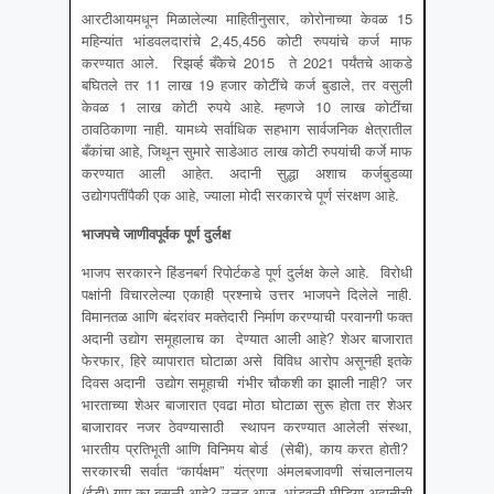
आरटीआयमधून मिळालेल्या माहितीनुसार, कोरोनाच्या केवळ 15
महिन्यांत भांडवलदारांचे 2,45,456 कोटी रुपयांचे कर्ज माफ
करण्यात आले. रिझर्व्ह बँकेचे 2015 ते 2021 पर्यंतचे आकडे
बघितले तर 11 लाख 19 हजार कोटींचे कर्ज बुडाले, तर वसुली
केवळ 1 लाख कोटी रुपये आहे. म्हणजे 10 लाख कोटींचा
ठावठिकाणा नाही. यामध्ये सर्वाधिक सहभाग सार्वजनिक क्षेत्रातील
बँकांचा आहे, जिथून सुमारे साडेआठ लाख कोटी रुपयांची कर्जे माफ
करण्यात आली आहेत. अदानी सुद्धा अशाच कर्जबुडव्या
उद्योगपतींपैकी एक आहे, ज्याला मोदी सरकारचे पूर्ण संरक्षण आहे.
भाजपचे जाणीवपूर्वक पूर्ण दुर्लक्ष
भाजप सरकारने हिंडनबर्ग रिपोर्टकडे पूर्ण दुर्लक्ष केले आहे. विरोधी
पक्षांनी विचारलेल्या एकाही प्रश्नाचे उत्तर भाजपने दिलेले नाही.
विमानतळ आणि बंदरांवर मक्तेदारी निर्माण करण्याची परवानगी फक्त
अदानी उद्योग समूहालाच का देण्यात आली आहे? शेअर बाजारात
फेरफार, हिरे व्यापारात घोटाळा असे विविध आरोप असूनही इतके
दिवस अदानी उद्योग समूहाची गंभीर चौकशी का झाली नाही? जर
भारताच्या शेअर बाजारात एवढा मोठा घोटाळा सुरू होता तर शेअर
बाजारावर नजर ठेवण्यासाठी स्थापन करण्यात आलेली संस्था,
भारतीय प्रतिभूती आणि विनिमय बोर्ड (सेबी), काय करत होती?
सरकारची सर्वात “कार्यक्षम” यंत्रणा अंमलबजावणी संचालनालय
(ईडी) गप्प का बसली आहे? उलट आज, भांडवली मीडिया अदानीची