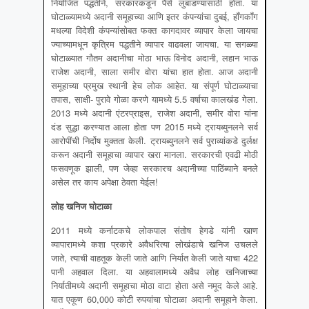
नियोजित पद्धतीने, सरकारकडून पैसे लुबाडण्यासाठी होता. या
घोटाळ्यामध्ये अदानी समूहाच्या आणि इतर कंपन्यांचा दुबई, हॉंगकॉंग
मधल्या विदेशी कंपन्यांसोबत फक्त कागदावर व्यापार केला जायचा
ज्याच्यामधून कृत्रिम पद्धतीने व्यापार वाढवला जायचा. या सगळ्या
घोटाळ्यात गौतम अदानीचा मोठा भाऊ विनोद अदानी, लहान भाऊ
राजेश अदानी, साला समीर वोरा यांचा हात होता. आज अदानी
समूहाच्या प्रमुख स्थानी हेच लोक आहेत. या संपूर्ण घोटाळ्याचा
तपास, साक्षी- पुरावे गोळा करणे यामध्ये 5.5 वर्षाचा कालखंड गेला.
2013 मध्ये अदानी एंटरप्राइस, राजेश अदानी, समीर वोरा यांना
दंड सुद्धा करण्यात आला होता पण 2015 मध्ये ट्रायब्युनलने सर्व
आरोपींची निर्दोष मुक्तता केली. ट्रायब्युनलने सर्व पुराव्यांकडे दुर्लक्ष
करून अदानी समूहाचा व्यापार खरा मानला. सरकारची एवढी मोठी
फसवणूक झाली, पण जेव्हा सरकारच अदानीच्या पाठिंब्याने बनले
असेल तर काय अपेक्षा ठेवता येईल!
लोह खनिज घोटाळा
2011 मध्ये कर्नाटकचे लोकपाल संतोष हेगडे यांनी खाण
व्यापारामध्ये कशा प्रकारे अवैधरित्या लोखंडाचे खनिज उचलले
जाते, त्याची वाहतूक केली जाते आणि निर्यात केली जाते याचा 422
पानी अहवाल दिला. या अहवालामध्ये अवैध लोह खनिजाच्या
निर्यातीमध्ये अदानी समूहाचा मोठा वाटा होता असे नमूद केले आहे.
यात एकूण 60,000 कोटी रुपयांचा घोटाळा अदानी समूहाने केला.