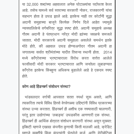
या 32,000 शब्दांच्या अहवालात अनेक घोटाळ्यांचा पर्दाफाश केला
आहे. तसेच यामध्ये सर्व स्तराच्या सरकारी नोकर, राजकारणी यांचा
सहभाग होता हे उघड झाले आहे. इतकेच नाही तर कोर्टांनी सुद्धा
अदानी समूहाच्या बाजूने कित्येक निर्णय दिले आहेत ज्यामुळे
न्यायपालिकेचे वर्गचरित्र सुद्धा स्पष्ट होते. अदानी समूहाचे अध्यक्ष
गौतम अदानी हे पंतप्रधान नरेंद्र मोदी ह्यांच्या जवळचे समजले
जातात. मोदी सरकारचे अदानी समुहाला असलेले समर्थन इतके
मोठे होते, की अहवाल उघड होण्याअगोदर गौतम अदानी हा
जगातल्या सर्वात श्रीमंतांच्या यादीत तिसऱ्या स्थानी होता. 2014
मध्ये काँग्रेसच्या भ्रष्टाचाराला विरोध करत सत्तेत आलेले
फासीवादी मोदी सरकार भ्रष्टाचारात आणि जनतेला लुबाडण्यात
काँग्रेस इतकेच किंबहुना अधिकच बुडालेले आहे हे एकदम स्पष्ट
होते.
कोण आहे हिंडनबर्ग संशोधन संस्था
?
भांडवलदार वर्गाची आपसात सतत स्पर्धा सुरू असते, आणि
त्याकरिता त्याचे विविध हिस्से वेगवेगळ्या उद्दिष्टांनी विविध प्रकारच्या
संस्था उभ्या करतात. हिंडनबर्ग ही अशीच एक नफ्यासाठी चालणारी,
परंतु इतर उद्योगांच्या ‘लबाड्या’ उघडकीस आणणारी एक संस्था.
हिंडनबर्ग ही आर्थिक क्षेत्रात संशोधन करणारी संस्था असून मुख्यत:
इक्विटी म्हणजे एखाद्या कंपनीत कुणाची किती मालकी आहे, क्रेडिट
म्हणजे व्यक्तींचे किंवा कंपन्यांनी घेतलेले कर्ज, आणि डेरीव्हेटिव्स