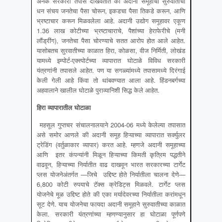
अनेक सरकारी तपास दाखवतात की अदानी समूहाचा सुरुवातीचा
धन संचय जनतेचा पैसा चोरून, इकडचा पैसा तिकडे करून, आणि
भ्रष्टाचार करून मिळवलेला आहे. अदानी उद्योग समूहावर एकूण
1.36 लाख कोटीच्या भ्रष्टाचाराचे, पैशांच्या हेराफेरीचे (मनी
लौंड्रींग), जनतेचा पैसा चोरण्याचे सतत आरोप होत आले आहेत.
यासोबतच सुरवातीच्या काळात हिरा, कोळसा, वीज निर्मिती, लोखंड
यामध्ये इम्पोर्ट-एक्स्पोर्टच्या व्यापारात घोटाळे विविध सरकारी
यंत्रणांनी तपासले आहेत. पण या सगळ्यांमध्ये तपासामध्ये दिरंगाई
केली गेली आहे किंवा तो थांबवण्यात आला आहे. हिंडनबर्गच्या
अहवालाने खालील घोटाळे पुराव्यानिशी सिद्ध केले आहेत.
हिरा व्यापारातील घोटाळा
महसूल गुप्तचर संचालनालयाने 2004-06 मध्ये केलेल्या तपासात
असे समोर आणले की अदानी समूह हिऱ्याच्या व्यापारात सर्क्युलर
ट्रेडिंग (वर्तुळाकार व्यापार) करत आहे. म्हणजे अदानी समूहाच्या
आणि इतर कंपन्यांनी मिळून हिऱ्याच्या किमती कृत्रिम पद्धतीने
वाढवून, हिऱ्याच्या निर्यातीत वाढ दाखवून भारत सरकारच्या टार्गेट
प्लस योजनेअंतर्गत —जिचे उद्दिष्ट होते निर्यातीला चालना देणे—
6,800 कोटी रुपयाचे टॅक्स क्रेडिट्स मिळवले. टार्गेट प्लस
योजनेचे मूळ उद्दिष्ट होते की एका मर्यादेवरच्या निर्यातीला करांमधून
सूट देणे. याच योजनेचा फायदा अदानी समूहाने सुरुवातीच्या काळात
केला. सरकारी यंत्रणांच्या म्हणण्यानुसार हा घोटाळा पूर्णपणे