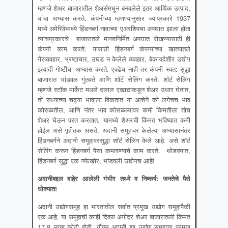
म्हणजे शेअर बाजारातील शेअर्समधून बनवलेले इतर आर्थिक उत्पाद,
यांचा अभ्यास करते. कंपनीच्या म्हणण्यानुसार ज्याप्रकारे 1937
मध्ये अमेरिकेमध्ये हिंडनबर्ग नावाच्या एअरशिपचा अपघात झाला होता
त्याचप्रकारचे बाजारातले मानवनिर्मित अपघात रोखण्यासाठी ही
कंपनी काम करते. यासाठी हिंडनबर्ग कंपन्यांच्या खात्यातले
गैरव्यवहार, भ्रष्टाचार, उघड न केलेले व्यवहार, बेकायदेशीर उद्योग
इत्यादी गोष्टींचा अभ्यास करते. एवढेच नाही तर कंपनी स्वत: सुद्धा
बाजारात भांडवल गुंतवते आणि शॉर्ट सेलिंग करते. शॉर्ट सेलिंग
म्हणजे स्टॉक मार्केट मधले दलाल एखाद्याकडून शेअर उधार घेतात,
तो सध्याच्या चढ्या भावाला विकतात या आशेने की लगेचच भाव
कोसळतील, आणि नंतर भाव कोसळल्यावर कमी किमतीला तोच
शेअर घेऊन परत करतात. यामध्ये शेअरची किंमत भविष्यात कमी
होईल असे गृहीतक असते. अदानी समुहावर केलेल्या अभ्यासानंतर
हिंडनबर्गने अदानी समूहावरसुद्धा शॉर्ट सेलिंग केले आहे. असे शॉर्ट
सेलिंग करून हिंडनबर्ग पैसा कमावण्याचे काम करते. थोडक्यात,
हिंडनबर्ग सुद्धा एक नफेखोर, भांडवली उद्योगच आहे!
अदानीबद्दल बाहेर आलेली गंभीर तथ्ये व निष्कर्ष
:
जनतेचे पैसे
धोक्यात
!
अदानी उद्योगसमूह हा भारतातील सर्वात प्रमुख उद्योग समूहांपैकी
एक आहे. या समूहाची काही दिवस अगोदर शेअर बाजारातली किंमत
17.8 लाख कोटी होती. गौतम अदानी ह्या उद्योग समूहाचा प्रमुख