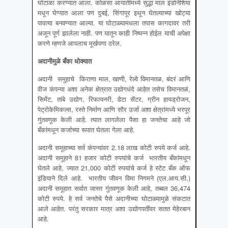
घोटाळा करण्यात आला. कोळसा आयातीमध्ये सुद्धा माल इंडोनेशिया
मधून घेण्यात आला पण दुबई, सिंगापूर इथून घेतल्याच्या खोट्या
पावत्या बनवण्यात आल्या. या घोटाळ्यामधला तपास कागदावर तरी
अजून पूर्ण झालेला नाही. पण यातून काही निष्पन्न होईल याची अपेक्षा
करणे म्हणजे आपलाच मूर्खपणा ठरेल.
अदानीमुळे बँका धोक्यात
अदानी समुहाचे किराणा माल, खाणी, रेल्वे विमानतळ, बंदरं आणि
वीज कंपन्या अशा अनेक क्षेत्रात उद्योगधंदे आहेत तसेच विमानतळं,
सिमेंट, तांबे उद्योग, रिफायनरी, डेटा सेंटर, ग्रीन हायड्रोजन,
पेट्रोकेमिकल्स, रस्ते निर्माण आणि सौर उर्जा अशा क्षेत्रांमध्ये भरपूर
गुंतवणूक केली आहे. त्यात लागलेला पैसा हा जनतेचा आहे जो
बँकांमधून कर्जाच्या रूपात घेतला गेला आहे.
अदानी समूहाच्या सर्व कंपन्यांवर 2.18 लाख कोटी रुपये कर्ज आहे.
अदानी समूहाने 81 हजार कोटी रुपयांचे कर्ज भारतीय बँकांमधून
घेतले आहे, ज्यात 21,000 कोटी रुपयांचे कर्ज हे स्टेट बँक ऑफ
इंडियाने दिले आहे. भारतीय जीवन विमा निगमने (एल.आय.सी.)
अदानी समूहात सर्वात जास्त गुंतवणूक केली आहे, तब्बल 36,474
कोटी रुपये. हे सर्व जनतेचे पैसे अदानीच्या घोटाळ्यामुळे संकटात
आले आहेत. परंतु सरकार मात्र अशा उद्योगपतींवर सतत मेहेरबान
आहे.