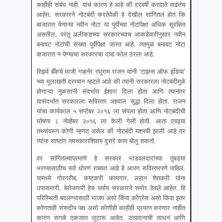
काहीही संबंध नाही. याचं कारण हे आहे की दरवर्षी करदाते वाढतंच
आहेत. सरकारने नोटबंदी करतेवेळी हे देखील सांगितलं होतं कि
बाजारात येणाऱ्या नवीन नोटा या पूर्वीच्या नोटांपेक्षा अधिक सुरक्षित
असतील. परंतु अलीकडच्या सरकारच्याच आकडेवारीनुसार नवीन
बनावट नोटांची संख्या पूर्वीपेक्षा जास्त आहे. त्यामुळं बनावट नोटा
बाजारात न येण्याचा सरकारचा दावा फोल ठरला आहे.
रिझर्व बँकेचे माजी गव्‍हर्नर रघुराम राजन यांनी ‘टाइम्‍स ऑफ इंडिया’
च्‍या मुलाखती दरम्‍यान म्‍हटले आहे की त्‍यांनी सरकारला नोटबंदीमुळे
होणाऱ्या नुकसानी संदर्भात ईशारा दिला होता आणि त्‍यानंतर
यासंदर्भात सरकारला सविस्‍तर अहवाल सुद्धा दिला होता. राजन
यांचा कार्यकाल ५ सप्‍टेंबर २०१६ ला संपला होता आणि नोटबंदीची
घोषणा ८ नोव्‍हेंबर २०१६ ला केली गेली होती. आता एवढ्या
तथ्‍यांवरून कोणी म्‍हणत असेल की नोटबंदी यशस्‍वी झाली आहे तर
त्‍यांना साष्‍टांग नमस्‍काराशिवाय दुसरे काय बोलू शकतो.
वर सांगितल्याप्रमाणे हे सरकार भांडवलदारांच्या तुंबड्या
भरण्यासाठीच सर्व धोरणं राबवत आहे हे आपण सविस्तरपणे पाहिलं.
यामध्ये गोरगरीब, कष्टकरी कामगार, लहान शेतकरी यांना
उपासमारी, बेरोजगारी हेच पर्याय सरकारने समोर ठेवले आहेत. हि
परिस्थिती बदलण्यासाठी भाजप असो किंवा काँग्रेस असो किंवा इतर
कोणताही संसदीय पक्ष असो कोणीही काहीही प्रयत्न करणार नाहीत
कारण सगळे एकजात लुटारू आहेत. उत्पादनाची साधनं आणि