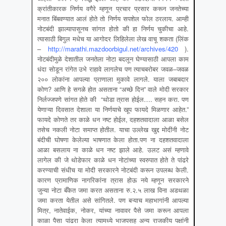
क्रांतीकारक निर्णय वगैरे म्हणून प्रचार प्रसार करून जनतेच्या
मनात बिंबवण्यात आलं होते तो निर्णय सपशेल फोल ठरलाय. आम्ही
नोटबंदी झाल्यापासूनच सांगत होतो की हा निर्णय चुकीचा आहे.
त्यासाठी बिगुल मधेच या आगोदर लिहिलेला लेख वाचू शकता (लिंक
–
http://marathi.mazdoorbigul.net/archives/420
).
नोटबंदीमुळे देशातील जनतेला नोटा बदलून घेण्यासाठी आपला काम
धंदा सोडून रांगेत उभे राहावे लागलेच पण त्याचबरोबर जवळ–जवळ
२०० लोकांना आपल्या प्राणाला मुकावे लागले. याला जबाबदार
कोण? आणि हे सगळे होत असताना “अच्छे दिन” वाले मोदी सरकार
निर्लज्जपणे सांगत होते की “थोडा त्रास होईल…. सहन करा. पण
येणाऱ्या दिवसात देशाला या निर्णयाचे खूप फायदे मिळणार आहेत.”
फायदे कोणते तर काळे धन नष्ट होईल, दहशतवादाला आळा बसेल
तसेच नकली नोटा समाप्त होतील. याचा उल्लेख खुद्द मोदींनी नोट
बंदीची घोषणा केलेल्या भाषणात केला होता.पण ना दहशतवादाला
आळा बसलाय ना काळे धन नष्ट झाले आहे. उलट असं म्हणावे
लागेल की जे थोडेफार काळे धन नोटांच्या स्वरुपात होते ते पांढरे
करण्याची संधीच या मोदी सरकारने नोटबंदी करून उपलब्ध केली.
कारण प्रामाणिक नागरिकांना त्रास होऊ नये म्हणून सरकारने
जुन्या नोटा बँकेत जमा करत असताना रु.२.५ लाख विना अडथळा
जमा करता येतील असे सांगितले. पण बऱ्याच महाभागांनी आपल्या
मित्र, नातेवाईक, नोकर, यांच्या नावावर पैसे जमा करून आपला
काळा पैसा पांढरा केला त्यामध्ये भाजपसह अन्य राजकीय पक्षांनी