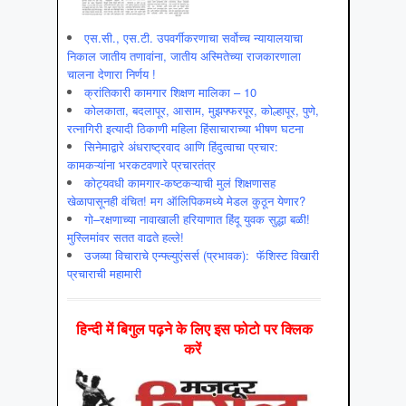
एस.सी., एस.टी. उपवर्गीकरणाचा सर्वोच्च न्यायालयाचा
निकाल जातीय तणावांना, जातीय अस्मितेच्या राजकारणाला
चालना देणारा निर्णय !
क्रांतिकारी कामगार शिक्षण मालिका – 10
कोलकाता, बदलापूर, आसाम, मुझफ्फरपूर, कोल्हापूर, पुणे,
रत्नागिरी इत्यादी ठिकाणी महिला हिंसाचाराच्या भीषण घटना
सिनेमाद्वारे अंधराष्ट्रवाद आणि हिंदुत्वाचा प्रचार:
कामकऱ्यांना भरकटवणारे प्रचारतंत्र
कोट्यवधी कामगार-कष्टकऱ्याची मुलं शिक्षणासह
खेळापासूनही वंचित! मग ऑलिपिकमध्ये मेडल कुठून येणार?
गो–रक्षणाच्या नावाखाली हरियाणात हिंदू युवक सुद्धा बळी!
मुस्लिमांवर सतत वाढते हल्ले!
उजव्या विचाराचे एन्फ्ल्युएंसर्स (प्रभावक): फॅशिस्ट विखारी
प्रचाराची महामारी
हिन्‍दी में बिगुल पढ़ने के लिए इस फोटो पर क्लिक
करें