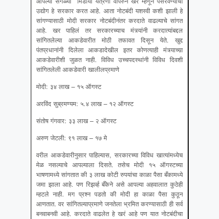
आपल्या सगळ्या मिडीया यंत्रणा वापरुन खरं म्हणून पसरवण्याचा
उद्योग हे सरकार करत आहे. आता नोटबंदी यशस्वी कशी झाली हे
सांगण्यासाठी मोदी सरकार नोटबंदीनंतर करदाते वाढल्याचे सांगत
आहे. खर पाहिलं तर सरकारच्याच मंत्र्यांनी करदात्यांबद्दल
सांगितलेल्या आकडेवारीत मोठी तफावत दिसून येते. खुद्द
पंतप्रधानांनी दिलेला आकडादेखील इतर कोणत्याही मंत्र्याच्य़ा
आकडेवारीशी जुळत नाही. विविध उच्चपदस्थांनी विविध दिवशी
सांगितलेली आकडेवारी खालीलप्रमाणे
मोदी: ३४ लाख – १५ ऑगस्ट
अरविंद सुब्रमण्यम: ५.४ लाख – १२ ऑगस्ट
संतोष गंगवार: ३३ लाख – २ ऑगस्ट
अरुण जेटली: ९१ लाख – १७ मे
वरील आकडेवारीनुसार पाहिल्यास, सरकारच्या विविध खात्यांमध्येच
मेळ नसल्याचे आपल्याला दिसते. तसेच मोदी १५ ऑगस्टच्या
भाषणामध्ये सांगतात की ३ लाख कोटी रुपयांचा काळा पैसा बँकामध्ये
जमा झाला आहे. पण रिझर्व्ह बँकेने असे आपल्या अहवालात कुठेही
म्हटले नाही. मग प्रश्न पडतो की मोदी हा काळा पैसा कुठून
आणतात. वर सांगितल्याप्रमाणे जनतेला भ्रमित करण्यासाठी ही सर्व
बनवाबनवी आहे. करदाते वाढलेत हे खरं आहे पण यात नोटबंदीचा