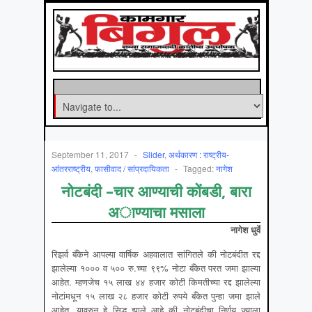
September 11, 2017
-
Slider
,
अर्थकारण : राष्ट्रीय-
आंतरराष्ट्रीय
,
फासीवाद / सांप्रदायिकता
-
Tagged:
नागेश
नोटबंदी –चार आण्याची कोंबडी, बारा
अाण्याचा मसाला
नागेश धुर्वे
रिझर्व बँकेने आपल्या वार्षिक अहवालात सांगितले की नोटबंदीत रद्द
झालेल्या १००० व ५०० रु.च्या ९९% नोटा बँकेत परत जमा झाल्या
आहेत. म्हणजेच १५ लाख ४४ हजार कोटी किमतीच्या रद्द झालेल्या
नोटांमधून १५ लाख २८ हजार कोटी रुपये बँकेत पुन्हा जमा झाले
आहेत. यावरुन हे सिद्ध झाले आहे की नोटबंदीचा निर्णय ज्याला