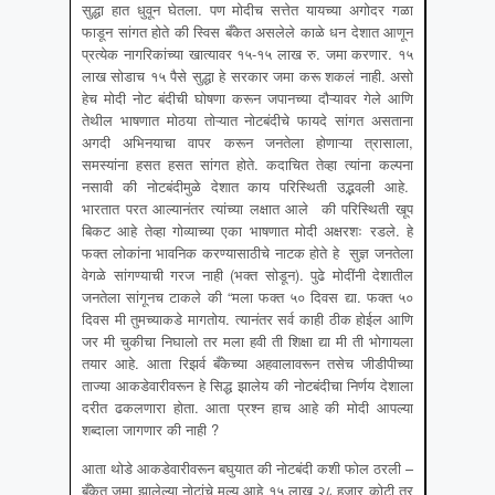
सुद्धा हात धुवून घेतला. पण मोदीच सत्तेत यायच्या अगोदर गळा
फाडून सांगत होते की स्विस बँकेत असलेले काळे धन देशात आणून
प्रत्येक नागरिकांच्या खात्यावर १५-१५ लाख रु. जमा करणार. १५
लाख सोडाच १५ पैसे सुद्धा हे सरकार जमा करू शकलं नाही. असो
हेच मोदी नोट बंदीची घोषणा करून जपानच्या दौऱ्यावर गेले आणि
तेथील भाषणात मोठया तोऱ्यात नोटबंदीचे फायदे सांगत असताना
अगदी अभिनयाचा वापर करून जनतेला होणाऱ्या त्रासाला,
समस्यांना हसत हसत सांगत होते. कदाचित तेव्हा त्यांना कल्पना
नसावी की नोटबंदीमुळे देशात काय परिस्थिती उद्भवली आहे.
भारतात परत आल्यानंतर त्यांच्या लक्षात आले की परिस्थिती खूप
बिकट आहे तेव्हा गोव्याच्या एका भाषणात मोदी अक्षरशः रडले. हे
फक्त लोकांना भावनिक करण्यासाठीचे नाटक होते हे सुज्ञ जनतेला
वेगळे सांगण्याची गरज नाही (भक्त सोडून). पुढे मोदींनी देशातील
जनतेला सांगूनच टाकले की “मला फक्त ५० दिवस द्या. फक्त ५०
दिवस मी तुमच्याकडे मागतोय. त्यानंतर सर्व काही ठीक होईल आणि
जर मी चुकीचा निघालो तर मला हवी ती शिक्षा द्या मी ती भोगायला
तयार आहे. आता रिझर्व बँकेच्या अहवालावरून तसेच जीडीपीच्या
ताज्या आकडेवारीवरून हे सिद्ध झालेय की नोटबंदीचा निर्णय देशाला
दरीत ढकलणारा होता. आता प्रश्न हाच आहे की मोदी आपल्या
शब्दाला जागणार की नाही ?
आता थोडे आकडेवारीवरून बघुयात की नोटबंदी कशी फोल ठरली –
बँकेत जमा झालेल्या नोटांचे मूल्य आहे १५ लाख २८ हजार कोटी तर