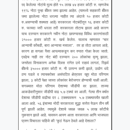
रद्द केलेल्या नोटांचे मूल्य होते १५ लाख ४४ हजार कोटी रु. म्हणजेच
९९% नोटा पुन्हा बँकेत जमा झाल्या आहेत. (यामध्ये सहकारी बँकेत
जमा झालेल्या नोटा धरल्या नाहीत त्या अंदाजे १० हजार कोटी
रु.असण्याची शक्यता आहे) सरकारला नोटबंदीतून १६ हजार कोटी
रु. फायदा जरी धरला तरी सरकारला तोटाच झाला आहे कारण
याच दरम्यान सरकारने नवीन नोटा छापण्यासह विविध कारणांसाठी
२१००० हजार कोटी रु. खर्च केलेत. यालाच म्हणतात “चार
आन्याची कोंबडी, बारा आन्याचा मसाला”. तर हा तोटा आपला आहे,
कारण हा सगळा पैसा आपल्याकडून कर रुपात गोळा केला जातो.
एवढेच नाही तर नोट बंदी दरम्यान २०० लोकांचा मृत्यू झाला,
जनतेला विनाकारण अनेक दिवस रांगेत उभे राहावं लागलं, रिझर्व
बँकेचे ३५००० हजार कोटी रु. नी उत्पन्न कमी झाले, उद्योग धंदे
ठप्प पडले व त्याचबरोबर असंघटित क्षेत्रावर खूप मोठा परिणाम
झाला, ३ कोटी पेक्षा जास्त लोकांवर बेरोजगार होण्याची पाळी आली.
सगळ्यात मोठा परिणाम देशाच्या जीडीपी वर झाला. ताज्या
आकडेवारीनुसार जीडीपी वाढ ५.७ टक्यां वर आली. गेल्या तीन वर्षात
देशाचा जीडीपी वाढीचा दर ८ टक्क्यावरून ५.७ टक्क्यापर्यंत खाली
आला आहे. ५६ इंचाच्या मोदी सरकारला सुद्धा सत्तेत येऊन तीन वर्षे
पूर्ण झाली आहेत. त्यामुळे देशाचे जवळ जवळ ५ लाख कोटीचे
नुकसान झाले आहे. यावरून आपण आता सरकारला आणि भाजपला
प्रश्न विचारला पाहिजे की “कुठं नेऊन ठेवले आहे देशाला?