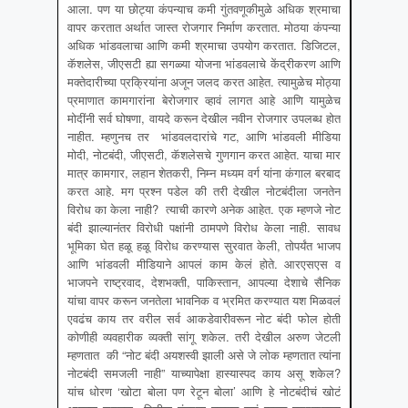
आला. पण या छोट्या कंपन्याच कमी गुंतवणूकीमुळे अधिक श्रमाचा
वापर करतात अर्थात जास्त रोजगार निर्माण करतात. मोठया कंपन्या
अधिक भांडवलाचा आणि कमी श्रमाचा उपयोग करतात. डिजिटल,
कॅशलेस, जीएसटी ह्या सगळ्या योजना भांडवलाचे केंद्रीकरण आणि
मक्तेदारीच्या प्रक्रियांना अजून जलद करत आहेत. त्यामुळेच मोठ्या
प्रमाणात कामगारांना बेरोजगार व्हावं लागत आहे आणि यामुळेच
मोदींनी सर्व घोषणा, वायदे करून देखील नवीन रोजगार उपलब्ध होत
नाहीत. म्हणुनच तर भांडवलदारांचे गट, आणि भांडवली मीडिया
मोदी, नोटबंदी, जीएसटी, कॅशलेसचे गुणगान करत आहेत. याचा मार
मात्र कामगार, लहान शेतकरी, निम्न मध्यम वर्ग यांना कंगाल बरबाद
करत आहे. मग प्रश्न पडेल की तरी देखील नोटबंदीला जनतेन
विरोध का केला नाही? त्याची कारणे अनेक आहेत. एक म्हणजे नोट
बंदी झाल्यानंतर विरोधी पक्षांनी ठामपणे विरोध केला नाही. सावध
भूमिका घेत हळू हळू विरोध करण्यास सुरवात केली, तोपर्यंत भाजप
आणि भांडवली मीडियाने आपलं काम केलं होते. आरएसएस व
भाजपने राष्ट्रवाद, देशभक्ती, पाकिस्तान, आपल्या देशाचे सैनिक
यांचा वापर करून जनतेला भावनिक व भ्रमित करण्यात यश मिळवलं
एवढंच काय तर वरील सर्व आकडेवारीवरून नोट बंदी फोल होती
कोणीही व्यवहारीक व्यक्ती सांगू शकेल. तरी देखील अरुण जेटली
म्हणतात की “नोट बंदी अयशस्वी झाली असे जे लोक म्हणतात त्यांना
नोटबंदी समजली नाही” याच्यापेक्षा हास्यास्पद काय असू शकेल?
यांच धोरण ‘खोटा बोला पण रेटून बोला’ आणि हे नोटबंदीचं खोटं