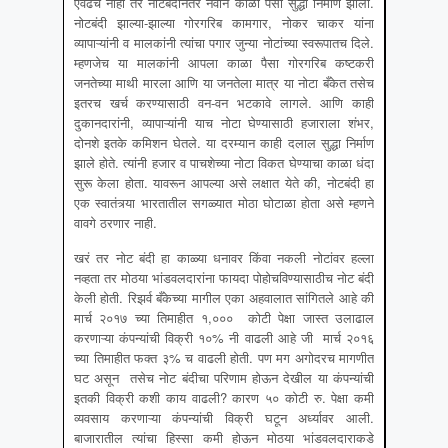
एवढंच नाही तर नोटबंदीनंतर नवीन काळा पैसा सुद्धा निर्माण झाला.
नोटबंदी झाल्‍या-झाल्‍या गोरगरिब कामगार, नोकर चाकर यांना
व्‍यापाऱ्यांनी व मालकांनी त्‍यांचा पगार जुन्‍या नोटांच्‍या स्‍वरूपातच दिले.
म्‍हणजेच या मालकांनी आपला काळा पैसा गोरगरिब कष्‍टकरी
जनतेच्‍या माथी मारला आणि या जनतेला मात्र या नोटा बँकेत तसेच
इतरच खर्च करण्‍यासाठी वन-वन भटकावे लागले. आणि काही
दुकानदारांनी, व्‍यापाऱ्यांनी याच नोटा घेण्‍यासाठी हजाराला शंभर,
दोनशे इतके कमिशन घेतले. या दरम्‍यान काही दलाल सुद्धा निर्माण
झाले होते. त्‍यांनी हजार व पाचशेच्‍या नोटा विकत घेण्‍याचा काळा धंदा
सुरू केला होता. यावरून आपल्‍या असे लक्षात येते की, नोटबंदी हा
एक स्‍वातंत्र्या भारतातील सगळ्यात मोठा घोटाळा होता असे म्‍हणने
वावगे ठरणार नाही.
खरं तर नोट बंदी हा काळ्या धनावर किंवा नकली नोटांवर हल्ला
नव्हता तर मोठया भांडवलदारांना फायदा पोहोचविण्यासाठीच नोट बंदी
केली होती. रिझर्व बँकेच्या मागील एका अहवालात सांगितले आहे की
मार्च २०१७ च्या तिमाहीत १,००० कोटी पेक्षा जास्त उलाढाल
करणाऱ्या कंपन्यांची विक्री १०% नी वाढली आहे जी मार्च २०१६
च्या तिमाहीत फक्त ३% च वाढली होती. पण मग अगोदरच मागणीत
घट असून तसेच नोट बंदीचा परिणाम होऊन देखील या कंपन्यांची
इतकी विक्री कशी काय वाढली? कारण ५० कोटी रु. पेक्षा कमी
व्यवसाय करणाऱ्या कंपन्यांची विक्री घटून अर्ध्यावर आली.
बाजारातील त्यांचा हिस्सा कमी होऊन मोठया भांडवलदाराकडे