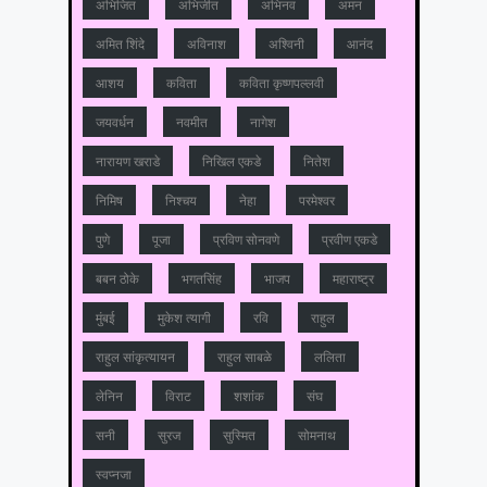
अभिजित
अभिजीत
अभिनव
अमन
अमित शिंदे
अविनाश
अश्विनी
आनंद
आशय
कविता
कविता कृष्णपल्लवी
जयवर्धन
नवमीत
नागेश
नारायण खराडे
निखिल एकडे
नितेश
निमिष
निश्चय
नेहा
परमेश्वर
पुणे
पूजा
प्रविण सोनवणे
प्रवीण एकडे
बबन ठोके
भगतसिंह
भाजप
महाराष्‍ट्र
मुंबई
मुकेश त्‍यागी
रवि
राहुल
राहुल सांकृत्यायन
राहुल साबळे
ललिता
लेनिन
विराट
शशांक
संघ
सनी
सुरज
सुस्मित
सोमनाथ
स्वप्नजा