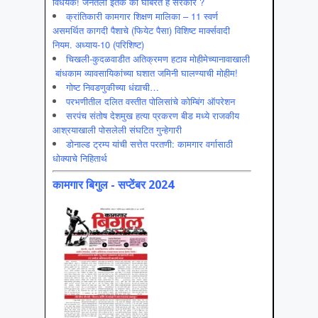
विधेयक! जनतेला इतके का घाबरते हे सरकार ?
क्रांतिकारी कामगार शिक्षण मालिका – 11 स्वर्ण
असमर्थित कागदी पैशाचे (फियेट पैसा) विशिष्ट मार्क्सवादी
नियम. अध्याय-10 (परिशिष्ट)
चिखली-कुदळवाडीत अतिक्रमण हटाव मोहीमेच्यानावाखाली
बांधकाम व्यावसायिकांच्या घशात जमिनी घालण्याची मोहीम!
गोष्ट निवडणुकीच्या धंद्याची…
परभणीतील दलित वस्तीत पोलिसांचे कोम्बिंग ऑपरेशन
सरपंच संतोष देशमुख हत्या प्रकरण बीड मध्ये राजकीय
आश्रयाखाली पोसलेली संघटित गुन्हेगारी
डोनाल्ड ट्रम्प यांची सत्तेत परतणी: कामगार वर्गासाठी
धोक्याचे निहितार्थ
कामगार बिगुल - सप्टेंबर 2024