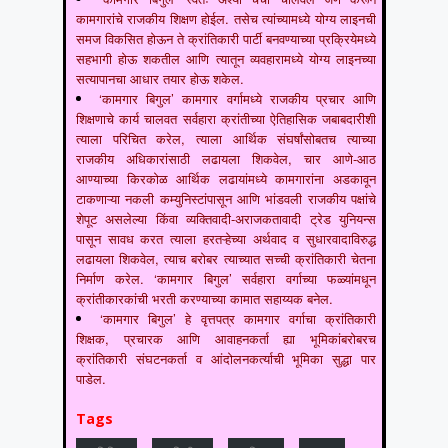
कामगारांचे राजकीय शिक्षण होईल. तसेच त्यांच्यामध्ये योग्य लाइनची
समज विकसित होऊन ते क्रांतिकारी पार्टी बनवण्याच्या प्रक्रियेमध्ये
सहभागी होऊ शकतील आणि त्यातून व्यवहारामध्ये योग्य लाइनच्या
सत्यापानचा आधार तयार होऊ शकेल.
‘कामगार बिगुल’ कामगार वर्गामध्ये राजकीय प्रचार आणि
शिक्षणाचे कार्य चालवत सर्वहारा क्रांतीच्या ऐतिहासिक जबाबदारीशी
त्याला परिचित करेल, त्याला आर्थिक संघर्षांसोबतच त्याच्या
राजकीय अधिकारांसाठी लढायला शिकवेल, चार आणे-आठ
आण्याच्या किरकोळ आर्थिक लढायांमध्ये कामगारांना अडकावून
टाकणाऱ्या नकली कम्युनिस्टांपासून आणि भांडवली राजकीय पक्षांचे
शेपूट असलेल्या किंवा व्यक्तिवादी-अराजकतावादी ट्रेड युनियन्स
पासून सावध करत त्याला हरतऱ्हेच्या अर्थवाद व सुधारवादाविरुद्ध
लढायला शिकवेल, त्याच बरोबर त्याच्यात सच्ची क्रांतिकारी चेतना
निर्माण करेल. ‘कामगार बिगुल’ सर्वहारा वर्गाच्या फळ्यांमधून
क्रांतीकारकांची भरती करण्याच्या कामात सहाय्यक बनेल.
‘कामगार बिगुल’ हे वृत्तपत्र कामगार वर्गाचा क्रांतिकारी
शिक्षक, प्रचारक आणि आवाहनकर्ता ह्या भूमिकांबरोबरच
क्रांतिकारी संघटनकर्ता व आंदोलनकर्त्याची भूमिका सुद्धा पार
पाडेल.
Tags