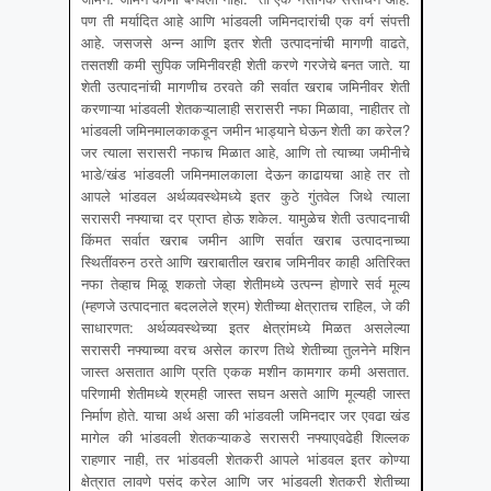
पण ती मर्यादित आहे आणि भांडवली जमिनदारांची एक वर्ग संपत्ती
आहे. जसजसे अन्न आणि इतर शेती उत्पादनांची मागणी वाढते,
तसतशी कमी सुपिक जमिनीवरही शेती करणे गरजेचे बनत जाते. या
शेती उत्पादनांची मागणीच ठरवते की सर्वात खराब जमिनीवर शेती
करणाऱ्या भांडवली शेतकऱ्यालाही सरासरी नफा मिळावा, नाहीतर तो
भांडवली जमिनमालकाकडून जमीन भाड्याने घेऊन शेती का करेल?
जर त्याला सरासरी नफाच मिळात आहे, आणि तो त्याच्या जमीनीचे
भाडे/खंड भांडवली जमिनमालकाला देऊन काढायचा आहे तर तो
आपले भांडवल अर्थव्यवस्थेमध्ये इतर कुठे गुंतवेल जिथे त्याला
सरासरी नफ्याचा दर प्राप्त होऊ शकेल. यामुळेच शेती उत्पादनाची
किंमत सर्वात खराब जमीन आणि सर्वात खराब उत्पादनाच्या
स्थितींवरुन ठरते आणि खराबातील खराब जमिनीवर काही अतिरिक्त
नफा तेव्हाच मिळू शकतो जेव्हा शेतीमध्ये उत्पन्न होणारे सर्व मूल्य
(म्हणजे उत्पादनात बदललेले श्रम) शेतीच्या क्षेत्रातच राहिल, जे की
साधारणत: अर्थव्यवस्थेच्या इतर क्षेत्रांमध्ये मिळत असलेल्या
सरासरी नफ्याच्या वरच असेल कारण तिथे शेतीच्या तुलनेने मशिन
जास्त असतात आणि प्रति एकक मशीन कामगार कमी असतात.
परिणामी शेतीमध्ये श्रमही जास्त सघन असते आणि मूल्यही जास्त
निर्माण होते. याचा अर्थ असा की भांडवली जमिनदार जर एवढा खंड
मागेल की भांडवली शेतकऱ्याकडे सरासरी नफ्याएवढेही शिल्लक
राहणार नाही, तर भांडवली शेतकरी आपले भांडवल इतर कोण्या
क्षेत्रात लावणे पसंद करेल आणि जर भांडवली शेतकरी शेतीच्या