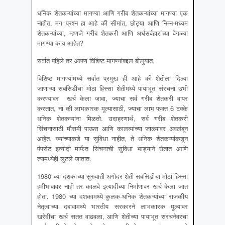
धनिक शेतकऱ्यांच्या मागण्या आणि गरीब शेतकऱ्यांच्या मागण्या एक
नाहीत. मग प्रश्न हा आहे की सीमांत, छोट्या आणि निम्न-मध्यम
शेतकऱ्यांच्या, म्हणजे गरीब शेतकरी आणि अर्धसर्वहारांच्या वेगळ्या
मागण्या काय आहेत?
सर्वात पहिले तर आपण विशिष्ट मागण्यांबद्दल बोलुयात.
विशिष्ट मागण्यांमध्ये सर्वात प्रमुख ही आहे की शेतीला दिल्या
जाणाऱ्या सबसिडीचा मोठा हिस्सा शेतीमध्ये पायाभूत संरचना उभी
करण्यावर खर्च केला जावा, ज्याचा सर्व गरीब शेतकरी वापर
करतात, ना की लाभकारक मूल्यासाठी, ज्याचा लाभ फक्त 6 टक्के
धनिक शेतकऱ्यांना मिळतो. उदाहरणार्थ, सर्व गरीब शेतकरी
सिंचनासाठी मौसमी पाऊस आणि कालव्यांच्या जाळ्यावर अवलंबून
आहेत. ज्यांच्याकडे या सुविधा नाहीत, ते धनिक शेतकऱ्यांकडून
पंपसेट इत्यादी मार्फत सिंचनाची सुविधा भाड्याने घेतात आणि
त्यामध्येही लुटले जातात.
1980 च्या दशकाच्या सुरुवाती अगोदर शेती सबसिडीचा मोठा हिस्सा
हमीभावावर नाही तर कालवे इत्यादींच्या निर्माणावर खर्च केला जात
होता. 1980 च्या दशकामध्ये कुलक-धनिक शेतकऱ्यांच्या राजकीय
नेतृत्वाच्या दबावामध्ये भारतीय सरकारने लाभकारक मूल्यावर
खरेदीचा खर्च सतत वाढवला, आणि शेतीच्या पायाभूत संरचनेवरचा