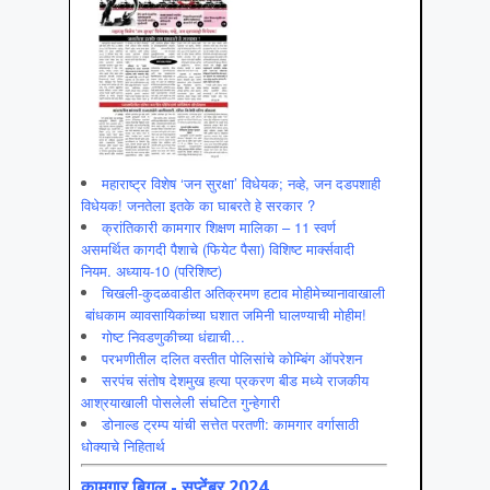
महाराष्ट्र विशेष ‘जन सुरक्षा’ विधेयक; नव्हे, जन दडपशाही
विधेयक! जनतेला इतके का घाबरते हे सरकार ?
क्रांतिकारी कामगार शिक्षण मालिका – 11 स्वर्ण
असमर्थित कागदी पैशाचे (फियेट पैसा) विशिष्ट मार्क्सवादी
नियम. अध्याय-10 (परिशिष्ट)
चिखली-कुदळवाडीत अतिक्रमण हटाव मोहीमेच्यानावाखाली
बांधकाम व्यावसायिकांच्या घशात जमिनी घालण्याची मोहीम!
गोष्ट निवडणुकीच्या धंद्याची…
परभणीतील दलित वस्तीत पोलिसांचे कोम्बिंग ऑपरेशन
सरपंच संतोष देशमुख हत्या प्रकरण बीड मध्ये राजकीय
आश्रयाखाली पोसलेली संघटित गुन्हेगारी
डोनाल्ड ट्रम्प यांची सत्तेत परतणी: कामगार वर्गासाठी
धोक्याचे निहितार्थ
कामगार बिगुल - सप्टेंबर 2024