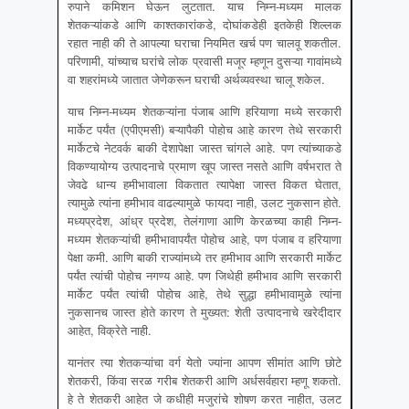
रुपाने कमिशन घेऊन लुटतात. याच निम्न-मध्यम मालक
शेतकऱ्यांकडे आणि काश्तकारांकडे, दोघांकडेही इतकेही शिल्लक
रहात नाही की ते आपल्या घराचा नियमित खर्च पण चालवू शकतील.
परिणामी, यांच्याच घरांचे लोक प्रवासी मजूर म्हणून दुसऱ्या गावांमध्ये
वा शहरांमध्ये जातात जेणेकरून घराची अर्थव्यवस्था चालू शकेल.
याच निम्न-मध्यम शेतकऱ्यांना पंजाब आणि हरियाणा मध्ये सरकारी
मार्केट पर्यंत (एपीएमसी) बऱ्यापैकी पोहोच आहे कारण तेथे सरकारी
मार्केटचे नेटवर्क बाकी देशापेक्षा जास्त चांगले आहे. पण त्यांच्याकडे
विकण्यायोग्य उत्पादनाचे प्रमाण खूप जास्त नसते आणि वर्षभरात ते
जेवढे धान्य हमीभावाला विकतात त्यापेक्षा जास्त विकत घेतात,
त्यामुळे त्यांना हमीभाव वाढल्यामुळे फायदा नाही, उलट नुकसान होते.
मध्यप्रदेश, आंध्र प्रदेश, तेलंगाणा आणि केरळच्या काही निम्न-
मध्यम शेतकऱ्यांची हमीभावापर्यंत पोहोच आहे, पण पंजाब व हरियाणा
पेक्षा कमी. आणि बाकी राज्यांमध्ये तर हमीभाव आणि सरकारी मार्केट
पर्यंत त्यांची पोहोच नगण्य आहे. पण जिथेही हमीभाव आणि सरकारी
मार्केट पर्यंत त्यांची पोहोच आहे, तेथे सुद्धा हमीभावामुळे त्यांना
नुकसानच जास्त होते कारण ते मुख्यत: शेती उत्पादनाचे खरेदीदार
आहेत, विक्रेते नाही.
यानंतर त्या शेतकऱ्यांचा वर्ग येतो ज्यांना आपण सीमांत आणि छोटे
शेतकरी, किंवा सरळ गरीब शेतकरी आणि अर्धसर्वहारा म्हणू शकतो.
हे ते शेतकरी आहेत जे कधीही मजुरांचे शोषण करत नाहीत, उलट