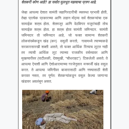
शेतकरी कोण आहे
? हा सर्वात मुलभूत महत्वाचा प्रश्न आहे.
जेव्हा आपल्या देशात सामंती जहागिरदारीची व्यवस्था प्रभावी होती,
तेव्हा प्रत्येक प्रकारच्या आणि लहान मोठ्या सर्व शेतकऱ्यांचा एक
सामाईक शत्रू होता. शेतमजूर आणि वेठबिगार मजुरांचाही तोच
सामाईक शत्रू होता. हा शत्रू होता सामंती जमिनदार. सामंती
जमिनदार तो जमिनदार आहे, जो फक्त सामान्य शेतकरी
लोकसंख्येकडून खंड (कर) वसुली करतो, गावामध्ये त्याच्याकडे
सरकारसारखी शक्ती असते, तो फक्त आर्थिक रित्याच लूटत नाही
तर त्याची आर्थिक लूट त्याच्या राजकीय वर्चस्वावर आणि
मुखत्यारीवर (पाटीलकी, देशमुखी, “चौधराहट”) टिकलेली असते. ते
आपल्या ऐयाशी आणि ऐशोआरामाच्या गरजेनुसार मनमर्जी खंड वसूल
करत. ते आपल्या जमिनीवर बाजारासाठी आणि नफ्यासाठी शेती
करवत नसत, तर पूर्णत: शेतकऱ्यांकडून वसूल केल्या जाणाऱ्या
खंडावर अवलंबून असत.