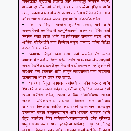
जगभरातील क्रांतींचा इतिहास आणि त्यांच्यातून घ्यावयाचे शिक्षण,
आपल्या देशातील वर्ग संघर्ष, कामगार चळवळीचा इतिहास आणि
त्यातून घ्यावयाचे धडे यांच्याशी कामगार वर्गाला परिचित करेल. त्याच
बरोबर समस्त भांडवली अफवा-दुष्प्रचारांचा भांडाफोड करेल.
‘कामगार बिगुल’ भारतीय क्रांतीचे स्वरूप, मार्ग आणि
समस्यांविषयी क्रांतिकारी कम्युनिस्टांमध्ये चालणाऱ्या विविध चर्चा
नियमित रुपात छापेल आणि देश-विदेशातील राजकीय घटना आणि
आर्थिक परिस्थितीचे योग्य विश्लेषण मांडून कामगार वर्गाला शिक्षित
करण्याचे काम करेल.
‘कामगार बिगुल’ स्वतः अश्या चर्चा चालवेल जेणे करून
कामगारांचे राजकीय शिक्षण होईल. तसेच त्यांच्यामध्ये योग्य लाइनची
समज विकसित होऊन ते क्रांतिकारी पार्टी बनवण्याच्या प्रक्रियेमध्ये
सहभागी होऊ शकतील आणि त्यातून व्यवहारामध्ये योग्य लाइनच्या
सत्यापानचा आधार तयार होऊ शकेल.
‘कामगार बिगुल’ कामगार वर्गामध्ये राजकीय प्रचार आणि
शिक्षणाचे कार्य चालवत सर्वहारा क्रांतीच्या ऐतिहासिक जबाबदारीशी
त्याला परिचित करेल, त्याला आर्थिक संघर्षांसोबतच त्याच्या
राजकीय अधिकारांसाठी लढायला शिकवेल, चार आणे-आठ
आण्याच्या किरकोळ आर्थिक लढायांमध्ये कामगारांना अडकावून
टाकणाऱ्या नकली कम्युनिस्टांपासून आणि भांडवली राजकीय पक्षांचे
शेपूट असलेल्या किंवा व्यक्तिवादी-अराजकतावादी ट्रेड युनियन्स
पासून सावध करत त्याला हरतऱ्हेच्या अर्थवाद व सुधारवादाविरुद्ध
लढायला शिकवेल, त्याच बरोबर त्याच्यात सच्ची क्रांतिकारी चेतना