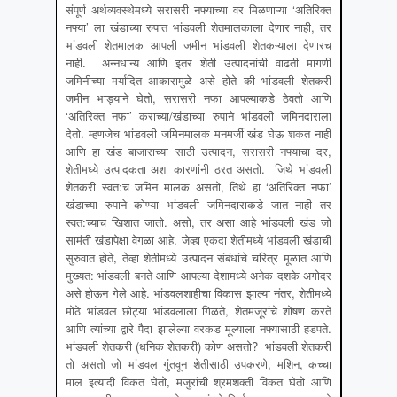
संपूर्ण अर्थव्यवस्थेमध्ये सरासरी नफ्याच्या वर मिळणाऱ्या ‘अतिरिक्त
नफ्या’ ला खंडाच्या रुपात भांडवली शेतमालकाला देणार नाही, तर
भांडवली शेतमालक आपली जमीन भांडवली शेतकऱ्याला देणारच
नाही. अन्नधान्य आणि इतर शेती उत्पादनांची वाढती मागणी
जमिनीच्या मर्यादित आकारामुळे असे होते की भांडवली शेतकरी
जमीन भाड्याने घेतो, सरासरी नफा आपल्याकडे ठेवतो आणि
‘अतिरिक्त नफा’ कराच्या/खंडाच्या रुपाने भांडवली जमिनदाराला
देतो. म्हणजेच भांडवली जमिनमालक मनमर्जी खंड घेऊ शकत नाही
आणि हा खंड बाजाराच्या साठी उत्पादन, सरासरी नफ्याचा दर,
शेतीमध्ये उत्पादकता अशा कारणांनी ठरत असतो. जिथे भांडवली
शेतकरी स्वत:च जमिन मालक असतो, तिथे हा ‘अतिरिक्त नफा’
खंडाच्या रुपाने कोण्या भांडवली जमिनदाराकडे जात नाही तर
स्वत:च्याच खिशात जातो. असो, तर असा आहे भांडवली खंड जो
सामंती खंडापेक्षा वेगळा आहे. जेव्हा एकदा शेतीमध्ये भांडवली खंडाची
सुरुवात होते, तेव्हा शेतीमध्ये उत्पादन संबंधांचे चरित्र मूळात आणि
मुख्यत: भांडवली बनते आणि आपल्या देशामध्ये अनेक दशके अगोदर
असे होऊन गेले आहे. भांडवलशाहीचा विकास झाल्या नंतर, शेतीमध्ये
मोठे भांडवल छोट्या भांडवलाला गिळते, शेतमजूरांचे शोषण करते
आणि त्यांच्या द्वारे पैदा झालेल्या वरकड मूल्याला नफ्यासाठी हडपते.
भांडवली शेतकरी (धनिक शेतकरी) कोण असतो? भांडवली शेतकरी
तो असतो जो भांडवल गुंतवून शेतीसाठी उपकरणे, मशिन, कच्चा
माल इत्यादी विकत घेतो, मजुरांची श्रमशक्ती विकत घेतो आणि