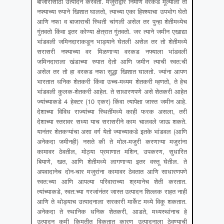
बाजारासाठी उत्पादन करवतो. मजुरांद्वारे निर्माण वरकड मूल्याला तो
नफ्याच्या रुपाने खिशात घालतो, त्याच्या एका हिश्श्याचा उपभोग घेतो
आणि नफा व बाजाराची स्थिती चांगली असेल तर पुन्हा शेतीमध्येच
गुंतवतो किंवा इतर कोण्या क्षेत्रात गुंतवतो. जर त्याने जमीन एखाद्या
भांडवली जमिनदाराकडून भाड्याने घेतली असेल तर तो शेतीमध्ये
सरासरी नफ्याच्या वर मिळणाऱ्या वरकड नफ्याला भांडवली
जमिनदाराला खंडाच्या रुपात देतो आणि जमीन त्याची स्वत:ची
असेल तर तो हा वरकड नफा सुद्धा खिशात घालतो. ज्यांना आपण
भारतात धनिक शेतकरी किंवा उच्च-मध्यम शेतकरी म्हणतो, ते हेच
भांडवली कुलक-शेतकरी आहेत. ते साधारणपणे असे शेतकरी आहेत
ज्यांच्याकडे 4 हेक्टर (10 एकर) किंवा त्यापेक्षा जास्त जमीन आहे.
देशाच्या विविध राज्यांच्या स्थितींमध्ये काही फरक असला, तरी
देशाच्या स्तरावर सध्या याच सरासरीने काम चालवले जाऊ शकते.
यानंतर शेतकऱ्यांचा असा वर्ग येतो ज्याच्याकडे इतके भांडवल (आणि
अनेकदा जमीनही) नसते की ते मोल-मजुरी करणाऱ्या मजुरांना
कामावर ठेवतील, मोठ्या प्रमाणात मशिन, उपकरण, सुधारित
बियाणे, खत, आणि शेतीमध्ये लागणाऱ्या इतर वस्तू घेतील. ते
अपवादानेच दोन-चार मजुरांना कामावर ठेवतात आणि साधारणपणे
स्वत:च्या आणि आपल्या परिवाराच्या श्रमानेच शेती करतात.
त्यांच्याकडे, स्वत:च्या गरजांनंतर जास्त उत्पादन शिल्लक राहत नाही
आणि ते थोड्याच उत्पादनाला सरकारी मार्केट मध्ये विकू शकतात.
अनेकदा ते स्थानिक धनिक शेतकरी, आडते, मध्यस्थांनाच हे
उत्पादन कमी किमतीत विकतात कारण उत्पादनाला ठेवण्याची