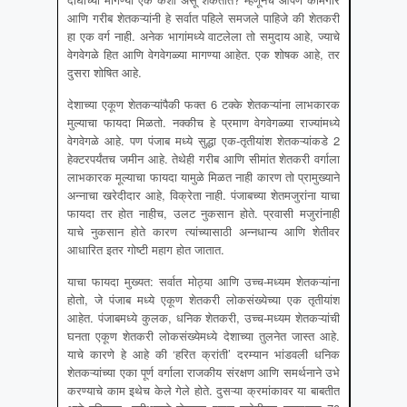
आणि गरीब शेतकऱ्यांनी हे सर्वात पहिले समजले पाहिजे की शेतकरी
हा एक वर्ग नाही. अनेक भागांमध्ये वाटलेला तो समुदाय आहे, ज्याचे
वेगवेगळे हित आणि वेगवेगळ्या मागण्या आहेत. एक शोषक आहे, तर
दुसरा शोषित आहे.
देशाच्या एकूण शेतकऱ्यांपैकी फक्त 6 टक्के शेतकऱ्यांना लाभकारक
मुल्याचा फायदा मिळतो. नक्कीच हे प्रमाण वेगवेगळ्या राज्यांमध्ये
वेगवेगळे आहे. पण पंजाब मध्ये सुद्धा एक-तृतीयांश शेतकऱ्यांकडे 2
हेक्टरपर्यंतच जमीन आहे. तेथेही गरीब आणि सीमांत शेतकरी वर्गाला
लाभकारक मूल्याचा फायदा यामुळे मिळत नाही कारण तो प्रामुख्याने
अन्नाचा खरेदीदार आहे, विक्रेता नाही. पंजाबच्या शेतमजुरांना याचा
फायदा तर होत नाहीच, उलट नुकसान होते. प्रवासी मजुरांनाही
याचे नुकसान होते कारण त्यांच्यासाठी अन्नधान्य आणि शेतीवर
आधारित इतर गोष्टी महाग होत जातात.
याचा फायदा मुख्यत: सर्वात मोठ्या आणि उच्च-मध्यम शेतकऱ्यांना
होतो, जे पंजाब मध्ये एकूण शेतकरी लोकसंख्येच्या एक तृतीयांश
आहेत. पंजाबमध्ये कुलक, धनिक शेतकरी, उच्च-मध्यम शेतकऱ्यांची
घनता एकूण शेतकरी लोकसंख्येमध्ये देशाच्या तुलनेत जास्त आहे.
याचे कारणे हे आहे की ‘हरित क्रांती’ दरम्यान भांडवली धनिक
शेतकऱ्यांच्या एका पूर्ण वर्गाला राजकीय संरक्षण आणि समर्थनाने उभे
करण्याचे काम इथेच केले गेले होते. दुसऱ्या क्रमांकावर या बाबतीत