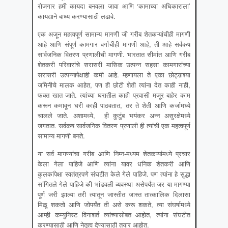
रोजगार हमी कायदा बनवला जावा आणि ‘कामाच्या अधिकाराला’
कायद्याने बाध्य करण्यासाठी लढावे.
एक अजून महत्वपूर्ण सामान्य मागणी जी गरीब शेतकऱ्यांचीही मागणी
आहे आणि संपूर्ण कामगार वर्गाचीही मागणी आहे, ती आहे सर्वकष
सार्वजनिक वितरण प्रणालीची मागणी. भारतात सीमांत आणि गरीब
शेतकरी परिवारांचे सरासरी मासिक उत्पन्न सहसा कामगारांच्या
सरासरी उत्पन्नापेक्षाही कमी आहे. म्हणायला ते एका छोट्य़ाश्या
जमिनीचे मालक आहेत, पण ही छोटी शेती त्यांना देत काही नाही,
फक्त खात जाते. त्यांच्या घरातील काही प्रवासी मजूर बाहेर काम
करून कमावून घरी काही पाठवतात, तर ते शेती आणि कर्जामध्ये
चालले जाते. अशामध्ये, ही कुटुंब भयंकर अन्न असुरक्षेमध्ये
जगतात. सर्वकष सार्वजनिक वितरण प्रणाली ही त्यांची एक महत्वपूर्ण
सामान्य मागणी बनते.
या सर्व मागण्यांचा गरीब आणि निम्न-मध्यम शेतकऱ्यांमध्ये प्रचार
केला गेला पाहिजे आणि त्यांना यावर धनिक शेतकरी आणि
कुलकांपेक्षा स्वतंत्रपणे संघटीत केले गेले पाहिजे. पण त्यांना हे सुद्धा
सांगितले गेले पाहिजे की भांडवली व्यवस्था असेपर्यंत जर या मागण्या
पूर्ण जरी झाल्या तरी त्यातून जास्तीत जास्त तात्कालिक दिलासा
मिळू शकतो आणि जोपर्य़ंत ती असे करू शकते, त्या संघर्षामध्ये
आम्ही कम्युनिस्ट विनाशर्त त्यांच्यासोबत आहोत, त्यांना संघटीत
करण्यासाठी आणि नेतृत्व देण्यासाठी तयार आहोत.