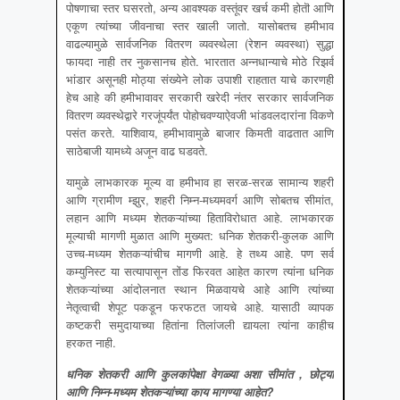
पोषणाचा स्तर घसरतो, अन्य आवश्यक वस्तूंवर खर्च कमी होतॊ आणि
एकूण त्यांच्या जीवनाचा स्तर खाली जातो. यासोबतच हमीभाव
वाढल्यामुळे सार्वजनिक वितरण व्यवस्थेला (रेशन व्यवस्था) सुद्धा
फायदा नाही तर नुकसानच होते. भारतात अन्नधान्याचे मोठे रिझर्व
भांडार असूनही मोठ्या संख्येने लोक उपाशी राहतात याचे कारणही
हेच आहे की हमीभावावर सरकारी खरेदी नंतर सरकार सार्वजनिक
वितरण व्यवस्थेद्वारे गरजूंपर्यंत पोहोचवण्याऐवजी भांडवलदारांना विकणे
पसंत करते. याशिवाय, हमीभावामुळे बाजार किमती वाढतात आणि
साठेबाजी यामध्ये अजून वाढ घडवते.
यामुळे लाभकारक मूल्य वा हमीभाव हा सरळ-सरळ सामान्य शहरी
आणि ग्रामीण म्झुर, शहरी निम्न-मध्यमवर्ग आणि सोबतच सीमांत,
लहान आणि मध्यम शेतकऱ्यांच्या हिताविरोधात आहे. लाभकारक
मूल्याची मागणी मुळात आणि मुख्यत: धनिक शेतकरी-कुलक आणि
उच्च-मध्यम शेतकऱ्यांचीच मागणी आहे. हे तथ्य आहे. पण सर्व
कम्युनिस्ट या सत्यापासून तोंड फिरवत आहेत कारण त्यांना धनिक
शेतकऱ्यांच्या आंदोलनात स्थान मिळवायचे आहे आणि त्यांच्या
नेतृत्वाची शेपूट पकडून फरफटत जायचे आहे. यासाठी व्यापक
कष्टकरी समुदायाच्या हितांना तिलांजली द्यायला त्यांना काहीच
हरकत नाही.
धनिक शेतकरी आणि कुलकांपेक्षा वेगळ्या अशा सीमांत
, छोट्या
आणि निम्न-मध्यम शेतकऱ्यांच्या काय मागण्या आहेत?