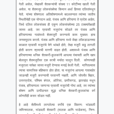
गेली असेल, जेव्हाकी शेतकऱ्यांची संख्या 11 कोटींच्या खाली गेली
असेल. या शेतमजूर लोकसंख्येचा किमान अर्धा हिस्सा दलितांमधून
येतो. यांच्या शोषणाला अतिशोषणामध्ये बदलवण्यात त्यांच्या जातीय
स्थितीचेही एक योगदान आहे. पंजाब आणि हरियाणा ते प्रदेश आहेत,
जिथे दलित लोकसंख्या ही एकूण लोकसंख्येच्या 25 टक्क्यांपेक्षाही
जास्त आहे. जर प्रवासी मजुरांना सोडले तर पंजाब आणि
हरियाणाच्या गावांमध्ये शेतमजुरी करण्याचे काम मुख्यत: हाच
जनसमुदाय करतो. पंजाब आणि हरियाणा मध्ये जेव्हा लॉकडाऊनच्या
काळात प्रवासी मजुरांचे येणे थांबले होते, तेव्हा मजुरी वाढू लागली
होती कारण श्रमाची मागणी वाढत होती. अशामध्ये पंजाब आणि
हरियाणाच्या धनिक शेतकरी-कुलकांनी आपल्या पंचायती आणि खाप
बोलावून शेतमजुरीवर एक वरची मर्यादा घालून दिली. कोणत्याही
मजुराला यापेक्षा जास्त मजुरी देण्यास मनाई केली गेली. मागितल्यास
त्याचा सामाजिक बहिष्कार होत होता. या मजुरांना आपल्या गावाबाहेर
जाऊनही मजुरी करण्याची परवानगी नव्हती. आणि जोपर्यंत बिहार,
उत्तरप्रदेश, पश्चिम बंगाल, ओरिसा, छत्तीसगड, झारखंड मधून
पंजाब, हरियाणाला जाणाऱ्या प्रवासी मजुरांची गोष्ट आहे, तर त्यांच्या
शोषण आणि उत्पीडनात सुद्धा धनिक शेतकरी-कुलकांचा वर्ग
कोणतीही कसर सोडत नाही.
हे आहे शेतीमध्ये लागलेल्या वर्गांचे एक विवरण: भांडवली
जमिनमालक, भांडवली शेतकरी (मालक आणि भाडेकरू), निम्न-