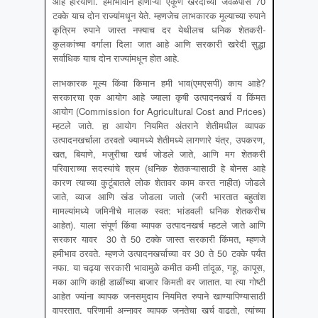
आहे हरियाणा. हमीभावाने होणाऱ्या एकूण खरेदीच्या जवळपास 70
टक्के याच दोन राज्यांमधून येते. म्हणजेच लाभकारक मूल्याच्या रुपाने
कृत्रिम रुपाने जास्त नफ्याच दर येथीलच धनिक शेतकरी-
कुलकांच्या वर्गाला दिला जात आहे आणि सरकारी खरेदी सुद्धा
सर्वाधिक याच दोन राज्यांमधून होत आहे.
लाभकारक मूल्य किंवा किमान हमी भाव(एमएसपी) काय आहे?
सरकारचा एक आयोग आहे ज्याला कृषी उत्पादनखर्च व किंमत
आयोग (Commission for Agricultural Cost and Prices)
म्हटले जाते. हा आयोग नियमित अंतराने शेतीमधील व्यापक
उत्पादनखर्चाला ठरवतो ज्यामध्ये शेतीमध्ये लागणारे यंत्र, उपकरण,
खत, बियाणे, मजुरीचा खर्च जोडले जाते, आणि मग शेतकरी
परिवाराच्या सदस्यांचे श्रम (धनिक शेतकऱ्यासाठी हे बोनस आहे
कारण त्याच्या कुटूंबातले लोक शेतावर काम करत नाहीत) जोडले
जाते, व्याज आणि खंड जोडला जातो (जरी भारतात बहुतांश
मामल्यांमध्ये जमिनीचे मालक स्वत: भांडवली धनिक शेतकरीच
आहेत). याला संपूर्ण किंवा व्यापक उत्पादनखर्च म्हटले जाते आणि
सरकार यावर 30 ते 50 टक्के जास्त सरकारी किंमत, म्हणजे
हमीभाव ठरवते. म्हणजे उत्पादनखर्चाच्या वर 30 ते 50 टक्के पर्यंत
नफा. या चढ्या सरकारी भावामुळे कमीत कमी तांदूळ, गहू, कापूस,
मका आणि काही डाळींच्या बाजार किमती वर जातात. या त्या गोष्टी
आहेत ज्यांना व्यापक जनसमुदाय नियमित रुपाने खाण्यापिण्यासाठी
वापरतात. परिणामी अन्नावर व्यापक जनतेचा खर्च वाढतो, त्यांच्या