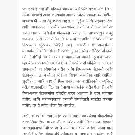
पण सत्य हे आहे की भांडवली व्यवस्था असे पर्यंत गरीब आणि निम्न-
मध्यम शेतकरी अनंत काळापर्यंत आपल्या छोट्या आकाराच्या शेतीला
वाचवण्याची आशा ठेवू शकत नाहीत. सामुहिक आणि सहकारी शेती
आणि समाजवादी राजकीय व्यवस्थेच्या अंतर्गतच ते एका वर्गाच्या
रुपात आपल्या जमिनींना भांडवलदारांच्या हातात जाण्यापासून वाचवू
शकतात. जसे की लेनिन ने आपल्या ‘ग्रामीण गरिबांसाठी’ या
दिखामदार पुस्तिकेत लिहिले आहे. यासाठीच या तात्कालिक
मागण्यांसाठी धनिक शेतकरी आणि कुलक तसेच कॉर्पोरेट भांडवली
वर्ग दोघांशीही संघर्ष करताना आपल्याला आपले दूरगामी लक्ष्य,
म्हणजे समाजवादाचे लक्ष्य कधीच विसरले नाही पाहिजे. फक्त एका
समाजवादी व्यवस्थेमध्येच गरीब आणि निम्न-मध्यम शेतकरी आणि
शेतमजुरांना उत्तम जीवन, आरोग्य, शिक्षण, सामाजिक आणि आर्थिक
सुरक्षितता, आणि शाश्वती मिळू शकते. जर क्रांतिकारी कम्युनिस्ट
वरील अल्पकालिक दिलासा देणाऱ्या मागण्यांवर गरीब शेतकरी आणि
निम्न-मध्यम शेतकऱ्यांना संघटीत करत असताना हे सत्य सांगणार
नाहीत, आणि समाजवादाच्या दूरगामी संघर्षासाठी संघटीत करणार
नाहीत, तर ते त्यांना धोका देत असतील.
असो, या त्या मागण्या आहेत ज्या भांडवली व्यवस्थेच्या चौकटीमध्ये
तात्कालिक रित्या व्यापक सीमांत, छोट्या आणि निम्न-मध्यम शेतकरी
जनसमुदायाच्या विशिष्ट आणि सामान्य मागण्या आहेत. सध्या चालू
असलेले धनिक शेतकऱ्यांचे आंदोलन या मागण्यांना उचलेल का?