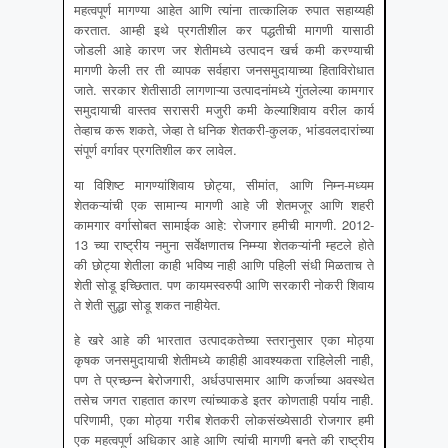
महत्वपूर्ण मागण्या आहेत आणि त्यांना तात्कालिक रुपात सहाय्यही
करतात. आम्ही इथे प्रगतीशील कर पद्धतीची मागणी यासाठी
जोडली आहे कारण जर शेतीमध्ये उत्पादन खर्च कमी करण्याची
मागणी केली तर ती व्यापक सर्वहारा जनसमुदायाच्या हिताविरोधात
जाते. सरकार शेतीसाठी लागणाऱ्या उत्पादनांमध्ये गुंतलेल्या कामगार
समुदायाची वास्तव सरासरी मजुरी कमी केल्याशिवाय वरील कार्य
तेव्हाच करू शकते, जेव्हा ते धनिक शेतकरी-कुलक, भांडवलदारांच्या
संपूर्ण वर्गावर प्रगतिशील कर लावेल.
या विशिष्ट मागण्यांशिवाय छोट्या, सीमांत, आणि निम्न-मध्यम
शेतकऱ्यांची एक सामान्य मागणी आहे जी शेतमजूर आणि शहरी
कामगार वर्गासोबत सामाईक आहे: रोजगार हमीची मागणी. 2012-
13 च्या राष्ट्रीय नमुना सर्वेक्षणातच निम्म्या शेतकऱ्यांनी म्हटले होते
की छोट्या शेतीला काही भविष्य नाही आणि पहिली संधी मिळताच ते
शेती सोडू इच्छितात. पण कायमस्वरुपी आणि सरकारी नोकरी शिवाय
ते शेती सुद्धा सोडू शकत नाहीयेत.
हे खरे आहे की भारतात उत्पादकतेच्या स्तरानुसार एका मोठ्या
कृषक जनसमुदायाची शेतीमध्ये काहीही आवश्यकता राहिलेली नाही,
पण ते प्रच्छन्न बेरोजगारी, अर्धउपासमार आणि कर्जाच्या अवस्थेत
तसेच जगत राहतात कारण त्यांच्याकडे इतर कोणताही पर्याय नाही.
परिणामी, एका मोठ्या गरीब शेतकरी लोकसंख्येसाठी रोजगार हमी
एक महत्वपूर्ण अधिकार आहे आणि त्यांची मागणी बनते की राष्ट्रीय