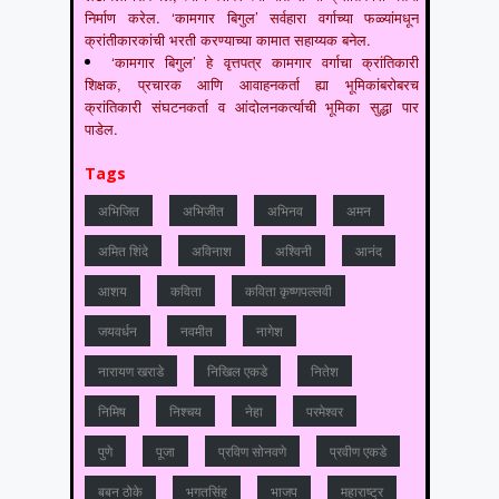
निर्माण करेल. ‘कामगार बिगुल’ सर्वहारा वर्गाच्या फळ्यांमधून
क्रांतीकारकांची भरती करण्याच्या कामात सहाय्यक बनेल.
‘कामगार बिगुल’ हे वृत्तपत्र कामगार वर्गाचा क्रांतिकारी
शिक्षक, प्रचारक आणि आवाहनकर्ता ह्या भूमिकांबरोबरच
क्रांतिकारी संघटनकर्ता व आंदोलनकर्त्याची भूमिका सुद्धा पार
पाडेल.
Tags
अभिजित
अभिजीत
अभिनव
अमन
अमित शिंदे
अविनाश
अश्विनी
आनंद
आशय
कविता
कविता कृष्णपल्लवी
जयवर्धन
नवमीत
नागेश
नारायण खराडे
निखिल एकडे
नितेश
निमिष
निश्चय
नेहा
परमेश्वर
पुणे
पूजा
प्रविण सोनवणे
प्रवीण एकडे
बबन ठोके
भगतसिंह
भाजप
महाराष्‍ट्र