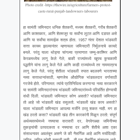
Photo credit -https://thewire.in/agriculture/farmers-protest-
caste-rural-punjab-landowners-labourers
हा सामंती जमिनदार धनिक शेतकरी, मध्यम शेतकरी, गरीब शेतकरी
आणि काश्तकार, आणि शेतमजूर या सर्वांना लूटत आणि दडपत असे
आणि या सर्वांचा सामाईक शत्रू होता. 1957 नंतर देशात भांडवली
सत्ता कायम झाल्यानंतर म्हणायला जमिनदारी निर्मूलनाचे कायदे
बनले. परंतु याला थोड्या चांगल्या प्रमाणात जम्मू-काश्मिर आणि
केरळमध्येच लागू केले गेले; बाकी राज्यांमध्ये खूपच कुचकामी
पद्धतीने यांना लागू केले गेले आणि काही राज्यांमध्ये तर नाममात्रच
लागू केले गेले. परंतु शेतीला भांडवली रुपात बदलवणे भारताच्या
नव्या सत्ताधाऱ्यांसाठी, म्हणजेच औद्योगिक भांडवलदार वर्गासाठी
गरजेचे होते. परिणामत: त्यांचे प्रतिनिधित्व करणाऱ्या नव्या सरकारने
या सामंती जमिनदारांनाच भांडवली जमिनदारांमध्ये परिवर्तित होण्याची
संधी दिली. भांडवली जमिनदार कोण असतो? भांडवली जमिनदार
तो आहे जो भांडवली खंड वसूलतो. भांडवली खंड काय असतो?
याला भांडवली जमिनदार आपल्या मर्जीने ठरवू शकत नाही. मग हा
खंड ठरतो कसा? भांडवली खंड तीन कारकांनी मिळून ठरतो: संपूर्ण
अर्थव्यवस्थेमध्ये नफ्याचा सरासरी दर, वेगवेगळ्य़ा जमिनीच्या
तुकड्यांची उत्पादकता व नफ्याचा दर आणि शेतीचे अशा एका
संसाधनावर अवलंबून असणे जे की नैसर्गिक आहे आणि मर्यादितही:
जमिन. जमिन कोणी बनवली नाही. ती एक नैसर्गिक संसाधन आहे.