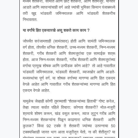
मध्यम शेतकरी, सीमांत आणि छोटे शेतकरी, आणि शेतमजूर. यानंतर
आडते आणि व्यापाऱ्यांचाही वर्ग आहे ज्यांची भुमिका किमान पंजाबमध्ये
तरी खुद्द भांडवली जमिनमालक आणि भांडवली शेतकरीच
निभावतात.
या वर्गांचे हित एकसारखे असू शकते काय काय
?
जोपर्यंत सरंजामशाही (सामंतवाद) होती आणि सामंती जमिनमालक
वर्ग होता, तोपर्यंत धनिक शेतकरी, उच्च-मध्यम शेतकरी, निम्न-मध्यम
शेतकरी, गरीब शेतकरी आणि शेतमजुरांचा एक सामाईक शत्रू
होता. आज निम्न-मध्यम शेतकरी, गरीब शेतकरी आणि शेतमजुरांच्या
वर्गाचा प्रमुख शोषक आणि उत्पीडक कोण आहे? तो आहे गावातील
भांडवली जमिनमालक, भांडवली शेतकरी, व्याजखोर आणि आडते-
मध्यस्थांचा पूर्ण वर्ग. या शोषक वर्गाच्या मागण्या आणि हित एकदम
वेगळे आहेत आणि गावातील गरीब शेतकऱ्यांच्या मागण्या आणि हित
एकदम वेगळे आहेत.
यामुळेच जेव्हाही कोणी तुमच्याशी “शेतकऱ्यांच्या हिताची” गोष्ट करेल,
तेव्हा त्याला सर्वात पहिले विचारा: कोणता शेतकरी? मोल-मजुरी
श्रमाचे शोषण करून, खंड वसूल करून, व्याज लुटून गरीब आणि
निम्न-मध्यम शेतकऱ्यांना पिळून काढणारा धनिक शेतकरी आणि
कुलक? किंवा 92 टक्के ते शेतकरी ज्यांच्या उत्पन्नाचा 50
टक्क्यांपेक्षाही जास्त भाग आता मजुरीतून येतो, ना की शेतीतून? या
दोघांच्या मागण्या एक कशा असू शकतात? म्हणूनच आपण कामगार