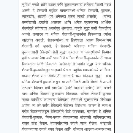
सुविधा नसते आणि उधार वगैरे चुकवण्यासाठी लगेचच पैशांची गरज
असते. हे शेतकरी बहुतेक मामल्यांमध्ये धनिक शेतकरी, कुलक,
व्याजखोर, आडती (जो अनेकदा एकच व्यक्ती असतो!) यांच्या
कर्जाखाली दबलेले असतात आणि अनेक प्रकारच्या आर्थिक
बंधनांद्वारे त्यांच्यावर अवलंबून असतात. यामुळे सुद्धा कमी किमतीवर
आपले उत्पादन या धनिक शेतकरी-कुलकांना विकण्यास त्यांचा
नाईलाज असतो. शेतकऱ्यांच्या या हिश्श्याला आपण निम्न-मध्यम
शेतकरी वर्ग म्हणतो. हे शेतकरी अनेकदा धनिक शेतकरी-
कुलकांसाठी ठेकेदारी शेती सुद्धा करतात. या व्यवस्थेमध्ये किमान
हमी भावाच्या पेक्षा कमी भावाने ते धनिक शेतकरी-कुलकांसाठी धान्य
पिकवतात आणि विकतात. अनेकदा ते जमीन सुद्धा याच धनिक
शेतकरी-कुलकांकडून भाड्याने घेतात. बहुतेक मामल्यांमध्ये या निम्न-
मध्यम शेतकऱ्यांना शेतीसाठी लागणारे चल भांडवल सुद्धा याच
धनिक शेतकरी-कुलकांकडून व्याजाने मिळते आणि शेवटी ते आपले
उत्पादन किमान हमी भावापेक्षा (आणि बाजारभावापेक्षा) कमी दराने
याच धनिक शेतकरी-कुलकांना विकतात. धनिक शेतकरी-कुलक
फक्त कॉर्पोरेट कंपन्यांनी ठेकेदारी शेतीमध्ये घुसण्याच्या विरोधात
आहेत, ना की सर्वच ठेकेदारी शेतीच्या विरोधात. कारण ते स्वत:च
गरीब शेतकऱ्यांकडून ठेकेदारीने शेती करवतात. म्हणजेच हे धनिक
शेतकरी-कुलक, निम्न-मध्यम शेतकऱ्याला भांडवली जमिनदाराच्या
रुपात खंड घेऊन, व्याजखोराच्या रुपाने व्याज घेऊन, भांडवली
शेतकऱ्याच्या रुपाने नफा घेऊन आणि सोबतच आडत्या-मध्यस्थाच्या