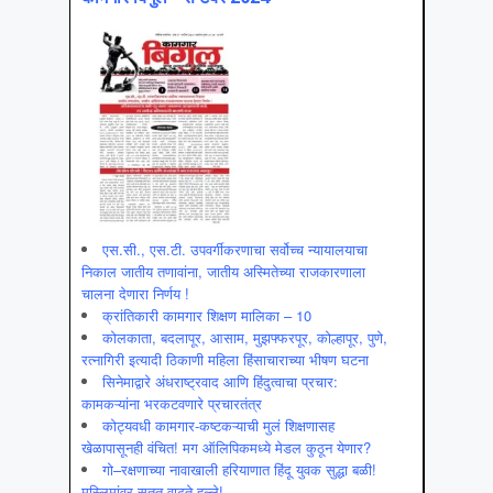
एस.सी., एस.टी. उपवर्गीकरणाचा सर्वोच्च न्यायालयाचा
निकाल जातीय तणावांना, जातीय अस्मितेच्या राजकारणाला
चालना देणारा निर्णय !
क्रांतिकारी कामगार शिक्षण मालिका – 10
कोलकाता, बदलापूर, आसाम, मुझफ्फरपूर, कोल्हापूर, पुणे,
रत्नागिरी इत्यादी ठिकाणी महिला हिंसाचाराच्या भीषण घटना
सिनेमाद्वारे अंधराष्ट्रवाद आणि हिंदुत्वाचा प्रचार:
कामकऱ्यांना भरकटवणारे प्रचारतंत्र
कोट्यवधी कामगार-कष्टकऱ्याची मुलं शिक्षणासह
खेळापासूनही वंचित! मग ऑलिपिकमध्ये मेडल कुठून येणार?
गो–रक्षणाच्या नावाखाली हरियाणात हिंदू युवक सुद्धा बळी!
मुस्लिमांवर सतत वाढते हल्ले!