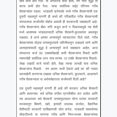
खर्च कमी होत गेला. तो अगोदरच कमी होता, पण नंतर सुद्धा तो
बराच कमी होत गेला. याचा सर्वाधिक वाईट परिणाम गरीब
शेतकऱ्यांवर पडला. भांडवली फ्रेमवर्क मध्ये गरीब शेतकऱ्यांची एक
दुसरी महत्वपूर्ण मागणी ही बनते की गरिबातील गरीब शेतकऱ्याची
संस्थात्मक कर्जापर्यंत पोहोच असावी ही सरकारची जबाबदारी आहे.
गरीब शेतकऱ्यांना बॅंका वगैरे कडून कर्ज न मिळाल्यामुळे त्या शेती
मध्ये आवश्यक भांडवलासाठी धनिक शेतकरी-कुलकांवर अवलंबून
राहतात. हे कर्ज अत्यंत अन्यायपूर्ण व्याजदरांवर दिले जाते. गरीब
शेतकऱ्यांच्या मोठ्या जनसमुदायाचे जमिनीपासून उखडले जाणे आणि
आत्महत्यांसाठी सुद्धा हे अन्यायपूर्ण कर्ज जबाबदार आहेत. आज
संस्थागत कर्ज 30 टक्क्यांपेक्षाही कमी शेतकऱ्यांना मिळते आणि
त्यामध्येही सर्वाधिक लाभ याच वरच्या 10 टक्के शेतकऱ्यांना मिळतो.
जेव्हा एखादी कर्ज माफी होते, तेव्हा त्याचा लाभही याच धनिक
शेतकऱ्यांना मिळतो. पण आपण कधी ऐकले आहे का की गावात
व्याजखोरी करणाऱ्या एखाद्या धनिक शेतकऱ्याने, कुलकाने, आडत्याने
गरीब शेतकऱ्याला वा अर्धसर्वहाराला कर्जमाफी दिली आहे?
एक दुसरी महत्वपूर्ण मागणी ही आहे की सरकार धनिक शेतकरी
आणि सामान्यत: सर्व धनिक वर्गांवर प्रगतीशील कर लावेल आणि
त्या आधारावर सर्व शेतकरी जनसमुदायाला योग्य दरांवर सरकारी
माध्यमातून बियाणे, खते, इत्यादी उपलब्ध करवेल, वैज्ञानिक
शेतीसाठी सरकारी प्रशिक्षणाची सोय करेल. भांडवली व्यवस्थेच्या
चौकटीमध्ये या मागण्या गरीब आणि निम्न-मध्यम शेतकऱ्यांच्या