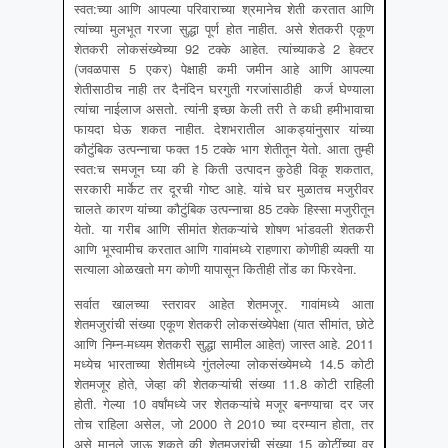
स्वत:च्या आणि आपल्या परिवाराच्या श्रमानेच शेती करतात आणि
त्यांच्या मुलभूत गरजा सुद्धा पूर्ण होत नाहीत. असे शेतकरी एकूण
शेतकरी लोकसंख्येच्या 92 टक्के आहेत. त्यांच्याकडे 2 हेक्टर
(जवळपास 5 एकर) पेक्षाही कमी जमीन आहे आणि आपल्या
शेतीसाठीच नाही तर दैनंदिन घरगुती गरजांसाठीही कर्ज घेण्याला
त्यांचा नाईलाज असतो. त्यांनी इच्छा केली तरी ते कधी हमीभावाचा
फायदा घेऊ शकत नाहीत. देशभरातील आकड्यांनुसार यांच्या
कौटुंबिक उत्पन्नाचा फक्त 15 टक्के भाग शेतीतून येतो. आता तुम्ही
स्वत:च समजून घ्या की हे किती उत्पादन कुठेही विकू शकतात,
सरकारी मार्केट तर दूरची गोष्ट आहे. यांचे घर मुळातच मजुरीवर
चालते कारण यांच्या कौटुंबिक उत्पन्नाचा 85 टक्के हिस्सा मजुरीतून
येतो. या गरीब आणि सीमांत शेतकऱ्यांचे शोषण भांडवली शेतकरी
आणि भूस्वामीच करतात आणि गावांमध्ये राहणारा कोणीही व्यक्ती या
सत्याला ओळखतो मग कोणी यापासून कितीही तोंड का फिरवेना.
सर्वात खालच्या स्तरावर आहेत शेतमजूर. गावांमध्ये आता
शेतमजुरांची संख्या एकूण शेतकरी लोकसंख्येपेक्षा (यात सीमांत, छोटे
आणि निम्न-मध्यम शेतकरी सुद्धा सामील आहेत) जास्त आहे. 2011
मध्येच भारताच्या शेतीमध्ये गुंतलेल्या लोकसंख्येमध्ये 14.5 कोटी
शेतमजूर होते, जेव्हा की शेतकऱ्यांची संख्या 11.8 कोटी राहिली
होती. गेल्या 10 वर्षांमध्ये जर शेतकऱ्यांचे मजूर बनण्याचा दर जर
तोच राहिला असेल, जो 2000 ते 2010 च्या दरम्यान होता, तर
असे मानले जाऊ शकते की शेतमजुरांची संख्या 15 कोटींच्या वर