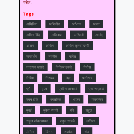
पाडेल.
Tags
अभिजित
अभिजीत
अभिनव
अमन
अमित शिंदे
अविनाश
अश्विनी
आनंद
आशय
कविता
कविता कृष्णपल्लवी
जयवर्धन
नवमीत
नागेश
नारायण खराडे
निखिल एकडे
नितेश
निमिष
निश्चय
नेहा
परमेश्वर
पुणे
पूजा
प्रविण सोनवणे
प्रवीण एकडे
बबन ठोके
भगतसिंह
भाजप
महाराष्‍ट्र
मुंबई
मुकेश त्‍यागी
रवि
राहुल
राहुल सांकृत्यायन
राहुल साबळे
ललिता
लेनिन
विराट
शशांक
संघ