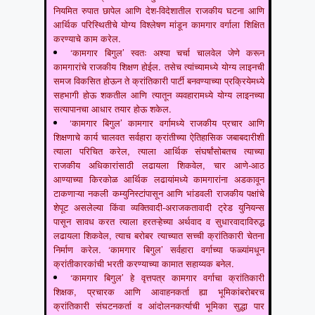
नियमित रुपात छापेल आणि देश-विदेशातील राजकीय घटना आणि
आर्थिक परिस्थितीचे योग्य विश्लेषण मांडून कामगार वर्गाला शिक्षित
करण्याचे काम करेल.
‘कामगार बिगुल’ स्वतः अश्या चर्चा चालवेल जेणे करून
कामगारांचे राजकीय शिक्षण होईल. तसेच त्यांच्यामध्ये योग्य लाइनची
समज विकसित होऊन ते क्रांतिकारी पार्टी बनवण्याच्या प्रक्रियेमध्ये
सहभागी होऊ शकतील आणि त्यातून व्यवहारामध्ये योग्य लाइनच्या
सत्यापानचा आधार तयार होऊ शकेल.
‘कामगार बिगुल’ कामगार वर्गामध्ये राजकीय प्रचार आणि
शिक्षणाचे कार्य चालवत सर्वहारा क्रांतीच्या ऐतिहासिक जबाबदारीशी
त्याला परिचित करेल, त्याला आर्थिक संघर्षांसोबतच त्याच्या
राजकीय अधिकारांसाठी लढायला शिकवेल, चार आणे-आठ
आण्याच्या किरकोळ आर्थिक लढायांमध्ये कामगारांना अडकावून
टाकणाऱ्या नकली कम्युनिस्टांपासून आणि भांडवली राजकीय पक्षांचे
शेपूट असलेल्या किंवा व्यक्तिवादी-अराजकतावादी ट्रेड युनियन्स
पासून सावध करत त्याला हरतऱ्हेच्या अर्थवाद व सुधारवादाविरुद्ध
लढायला शिकवेल, त्याच बरोबर त्याच्यात सच्ची क्रांतिकारी चेतना
निर्माण करेल. ‘कामगार बिगुल’ सर्वहारा वर्गाच्या फळ्यांमधून
क्रांतीकारकांची भरती करण्याच्या कामात सहाय्यक बनेल.
‘कामगार बिगुल’ हे वृत्तपत्र कामगार वर्गाचा क्रांतिकारी
शिक्षक, प्रचारक आणि आवाहनकर्ता ह्या भूमिकांबरोबरच
क्रांतिकारी संघटनकर्ता व आंदोलनकर्त्याची भूमिका सुद्धा पार