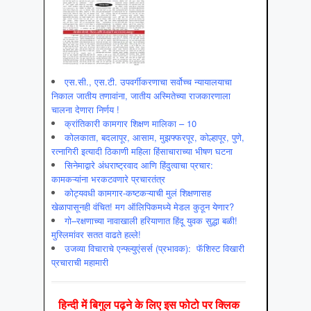
एस.सी., एस.टी. उपवर्गीकरणाचा सर्वोच्च न्यायालयाचा
निकाल जातीय तणावांना, जातीय अस्मितेच्या राजकारणाला
चालना देणारा निर्णय !
क्रांतिकारी कामगार शिक्षण मालिका – 10
कोलकाता, बदलापूर, आसाम, मुझफ्फरपूर, कोल्हापूर, पुणे,
रत्नागिरी इत्यादी ठिकाणी महिला हिंसाचाराच्या भीषण घटना
सिनेमाद्वारे अंधराष्ट्रवाद आणि हिंदुत्वाचा प्रचार:
कामकऱ्यांना भरकटवणारे प्रचारतंत्र
कोट्यवधी कामगार-कष्टकऱ्याची मुलं शिक्षणासह
खेळापासूनही वंचित! मग ऑलिपिकमध्ये मेडल कुठून येणार?
गो–रक्षणाच्या नावाखाली हरियाणात हिंदू युवक सुद्धा बळी!
मुस्लिमांवर सतत वाढते हल्ले!
उजव्या विचाराचे एन्फ्ल्युएंसर्स (प्रभावक): फॅशिस्ट विखारी
प्रचाराची महामारी
हिन्‍दी में बिगुल पढ़ने के लिए इस फोटो पर क्लिक