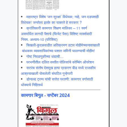
महाराष्ट्र विशेष ‘जन सुरक्षा’ विधेयक; नव्हे, जन दडपशाही
विधेयक! जनतेला इतके का घाबरते हे सरकार ?
क्रांतिकारी कामगार शिक्षण मालिका – 11 स्वर्ण
असमर्थित कागदी पैशाचे (फियेट पैसा) विशिष्ट मार्क्सवादी
नियम. अध्याय-10 (परिशिष्ट)
चिखली-कुदळवाडीत अतिक्रमण हटाव मोहीमेच्यानावाखाली
बांधकाम व्यावसायिकांच्या घशात जमिनी घालण्याची मोहीम!
गोष्ट निवडणुकीच्या धंद्याची…
परभणीतील दलित वस्तीत पोलिसांचे कोम्बिंग ऑपरेशन
सरपंच संतोष देशमुख हत्या प्रकरण बीड मध्ये राजकीय
आश्रयाखाली पोसलेली संघटित गुन्हेगारी
डोनाल्ड ट्रम्प यांची सत्तेत परतणी: कामगार वर्गासाठी
धोक्याचे निहितार्थ
कामगार बिगुल - सप्टेंबर 2024