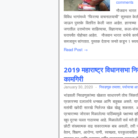
comments
नौजवान भारत स
विविध भागांमध्ये “फिरत्या वाचनालयाची” सुरुवात के
जाऊन पुस्तके वितरित केली जात आहेत. ज्ञानाच्या संधी
जगातील उत्तमोत्तम साहित्याचा, विज्ञानाचा, कला-सं
घरापर्यंत पोहोचत आहेत. नौजवान भारत सभेचे कार्यक
समजावून सांगतात. पुस्तक देताना जनते कडून 1 रूपया
Read Post →
2019 महाराष्ट्र विधानसभा नि
कामगिरी
January 30, 2020
-
निवडणूक तमाशा
,
पर्यायाचा 
भांडवली निवडणुकांच्या खेळात साधारपणे तोच जिंकत
प्रकारच्या दलालांचे धनबळ आणि बाहुबळ असते. याच शक
मतांची खरेदी सारखे निर्लज्ज खेळ खेळू शकतात. अशाम
प्रचाराच्या जोरावर मिळालेल्या पाठिंब्यामुळे पक्षाच्
खूप दूरचा पल्ला गाठायचा आहे. मिळालेली सर्व मते ह
छोटी संख्यात्मक वाढ सकारात्मक बाब असली, तरी पक्ष
वेतन, शिक्षण, आरोग्य, पाणी, स्वच्छता, घरकुलासहित 