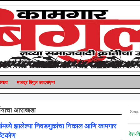
्यत्व
मजदूर बिगुल व्‍हाटसएप्‍प
्यायाचा आराखडा
यांमध्ये झालेल्या निवडणुकांचा निकाल आणि कामगार
ष्टिकोण
देश-व