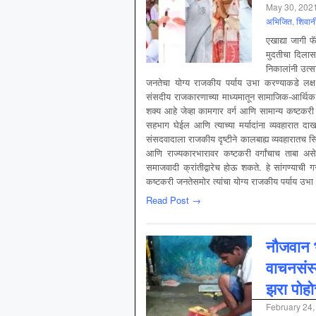
May 30, 202
अभिजित
,
शिवान
एखाद्या जागी 
मुदतीचा दिलास
निकालांनी उत्स
जनतेचा योग्य राजकीय पर्याय उभा करण्याकडे लक्ष 
संसदीय राजकारणाच्या माध्यमातून सामाजिक-आर्थिक स
शक्य आहे जेव्हा कामगार वर्ग आणि सामान्य कष्टकरी
सहभाग घेईल आणि त्याच्या मर्यादांना व्यवहारात दाख
संसदवादाला राजकीय दृष्टीने कालबाह्य व्यवहारातच सि
आणि राज्यकारभारावर कष्टकरी वर्गांचाच ताबा असेल
समाजवादी क्रांतीद्वारेच होऊ शकते. हे सांगण्याची
कष्टकरी जनतेसमोर त्यांचा योग्य राजकीय पर्याय उभा
Read Post →
नौजवान भ
वाचनसंस्क
झरा पोहो
February 24,