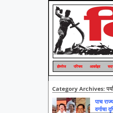
होमपेज
परिचय
आर्काइव
सदस
Category Archives:
पर
पाच राज्
वर्गाचा दृ