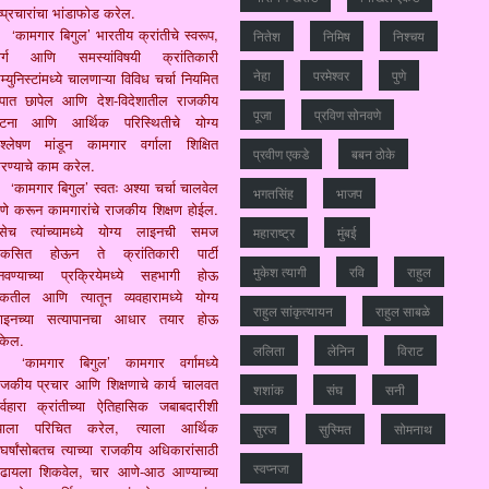
ष्प्रचारांचा भांडाफोड करेल.
‘कामगार बिगुल’ भारतीय क्रांतीचे स्वरूप,
नितेश
निमिष
निश्चय
ार्ग आणि समस्यांविषयी क्रांतिकारी
नेहा
परमेश्वर
पुणे
्युनिस्टांमध्ये चालणाऱ्या विविध चर्चा नियमित
ुपात छापेल आणि देश-विदेशातील राजकीय
पूजा
प्रविण सोनवणे
टना आणि आर्थिक परिस्थितीचे योग्य
िश्लेषण मांडून कामगार वर्गाला शिक्षित
प्रवीण एकडे
बबन ठोके
रण्याचे काम करेल.
‘कामगार बिगुल’ स्वतः अश्या चर्चा चालवेल
भगतसिंह
भाजप
ेणे करून कामगारांचे राजकीय शिक्षण होईल.
सेच त्यांच्यामध्ये योग्य लाइनची समज
महाराष्‍ट्र
मुंबई
िकसित होऊन ते क्रांतिकारी पार्टी
मुकेश त्‍यागी
रवि
राहुल
नवण्याच्या प्रक्रियेमध्ये सहभागी होऊ
कतील आणि त्यातून व्यवहारामध्ये योग्य
राहुल सांकृत्यायन
राहुल साबळे
ाइनच्या सत्यापानचा आधार तयार होऊ
केल.
ललिता
लेनिन
विराट
‘कामगार बिगुल’ कामगार वर्गामध्ये
ाजकीय प्रचार आणि शिक्षणाचे कार्य चालवत
शशांक
संघ
सनी
र्वहारा क्रांतीच्या ऐतिहासिक जबाबदारीशी
्याला परिचित करेल, त्याला आर्थिक
सुरज
सुस्मित
सोमनाथ
ंघर्षांसोबतच त्याच्या राजकीय अधिकारांसाठी
स्वप्नजा
ढायला शिकवेल, चार आणे-आठ आण्याच्या