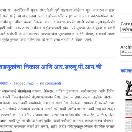
भा या क्रांतिकारी युवक संघटनेतर्फे पुणे शहराच्या दांडेकर पूल, कात्रज व इतर
ली गेली आहे. या वाचनालया अंतर्गत झोपडवस्तीत राहणाऱ्या कामगार कष्टकऱ्यांच्या घरी
पासून वंचित केल्या गेलेल्या कामगार कष्टकऱ्यांपर्यंत आणि त्यांच्या मुला-मुलींपर्यंत
Cate
स्कृती आणि मनोरंजनाचा खजिना पोहोवण्यासाठी झोळीमध्ये पुस्तके घेऊन युवक कार्यकर्ते
Catego
र्ते घरोघरी जाऊन कामगार कष्टकऱ्यांना पुस्तकांबद्दल माहिती देतात, वाचनाचे महत्व
 प्रति पुस्तक किंवा महिन्याला 10 रुपये असा सहयोग ही घेतला जातो.
Archi
Archiv
वडणुकांचा निकाल आणि आर.डब्ल्यु.पी.आय.ची
कामगार
आराखडा
-
Tagged:
rwpi
-
no comments
ो ज्याच्याकडे मोठमोठ्या कंपन्या, ठेकेदार, धनिक दुकानदार, जमीनमालक आणि विविध
्ती निवडणूकांमध्ये मोठ्या प्रमाणात पैसा, दारू, लांड्यालबाड्या, ईव्हीएम घोटाळा,
ध्ये अत्यंत कमी खर्चामध्ये, मर्यादीत शक्तीनिशी केलेल्या, समाजवादी परीवर्तनाच्या
या व्हॉलंटीअर्समध्ये उत्साहाचे वातावरण असले तरी याची जाणीव पक्षास नक्की आहे की अजून
ी स्पष्टपणे कामगार वर्गीय राजकारणाला असलेल्या पाठिंब्याचीच मते आहेत, आणि झालेली
ाला याची पूर्ण जाणीव आहे की पुढील काही वर्षांमध्ये कामगार कष्टकऱ्यांच्या रोजगार,
जीवनाच्या प्रश्नांवर संघर्ष उभे करणे, आणि कठोर परिश्रमातून निरंतर वैचारिक प्रचार