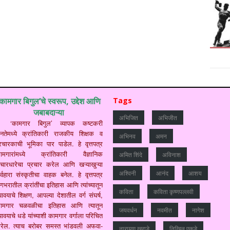
‘कामगार बिगुल’चे स्वरूप, उद्देश आणि
Tags
जबाबदाऱ्या
अभिजित
अभिजीत
‘कामगार बिगुल’ व्यापक कष्टकरी
नतेमध्ये क्रांतिकारी राजकीय शिक्षक व
अभिनव
अमन
्रचारकाची भूमिका पार पाडेल. हे वृत्तपत्र
ामगारांमध्ये क्रांतिकारी वैज्ञानिक
अमित शिंदे
अविनाश
िचारधारेचा प्रचार करेल आणि खऱ्याखुऱ्या
अश्विनी
आनंद
आशय
र्वहारा संस्कृतीचा वाहक बनेल. हे वृत्तपत्र
गभरातील क्रांतींचा इतिहास आणि त्यांच्यातून
कविता
कविता कृष्णपल्लवी
यावयाचे शिक्षण, आपल्या देशातील वर्ग संघर्ष,
ामगार चळवळीचा इतिहास आणि त्यातून
जयवर्धन
नवमीत
नागेश
यावयाचे धडे यांच्याशी कामगार वर्गाला परिचित
रेल. त्याच बरोबर समस्त भांडवली अफवा-
नारायण खराडे
निखिल एकडे