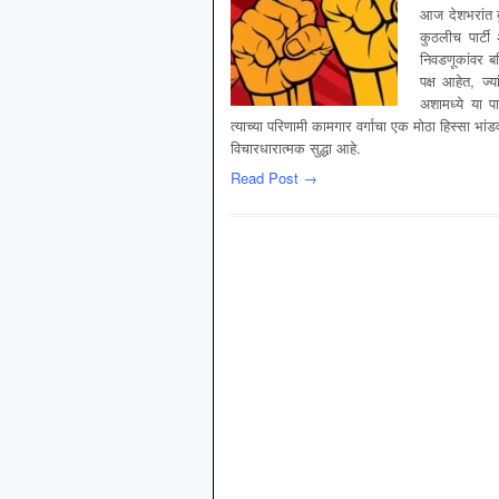
आज देशभरांत बुर्
कुठलीच पार्टी 
निवडणूकांवर बह
पक्ष आहेत, ज्‍य
अशामध्‍ये या प
त्‍याच्‍या परिणामी कामगार वर्गाचा एक मोठा हिस्‍सा 
विचारधारात्‍मक सुद्धा आहे.
Read Post →