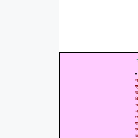
ज
प
क
व
स
ज
घ्
क
घ्
क