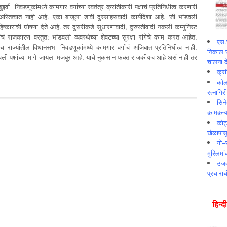
झ्वा निवडणूकांमध्‍ये कामगार वर्गाच्‍या स्‍वतंत्र क्रांतीकारी पक्षाचं प्रतिनिधीत्‍व करणारी
अस्तित्‍वात नाही आहे. एका बाजूला डावी दुस्‍साहसवादी कार्यदिशा आहे. जी भांडवली
िष्‍काराची घोषणा देते आहे. तर दुसरीकडे सुधारणावादी, दुरुस्‍तीवादी नकली कम्‍युनिस्‍ट
ांचं राजकारण वस्‍तुत: भांडवली व्‍यवस्‍थेच्‍या शेवटच्‍या सुरक्षा रांगेचे काम करत आहेत.
एस.स
ाच राज्‍यांतील विधानसभा निवडणूकांमध्‍ये कामगार वर्गाचं अजिबात प्रतिनिधीत्‍व नाही.
निकाल ज
भांडवली पक्षांच्‍या मागे जायला मजबूर आहे. याचे नुकसान फक्‍त राजकीयच आहे असं नाही तर
चालना दे
क्र
कोलक
रत्नागिर
सिने
कामकऱ्य
कोट
खेळापास
गो–र
मुस्लिमा
उजव्
प्रचाराच
हिन्‍