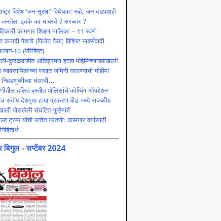
ाष्ट्र विशेष ‘जन सुरक्षा’ विधेयक; नव्हे, जन दडपशाही
 जनतेला इतके का घाबरते हे सरकार ?
ंतिकारी कामगार शिक्षण मालिका – 11 स्वर्ण
 कागदी पैशाचे (फियेट पैसा) विशिष्ट मार्क्सवादी
ध्याय-10 (परिशिष्ट)
ली-कुदळवाडीत अतिक्रमण हटाव मोहीमेच्यानावाखाली
 व्यावसायिकांच्या घशात जमिनी घालण्याची मोहीम!
ट निवडणुकीच्या धंद्याची…
णीतील दलित वस्तीत पोलिसांचे कोम्बिंग ऑपरेशन
ंच संतोष देशमुख हत्या प्रकरण बीड मध्ये राजकीय
ाली पोसलेली संघटित गुन्हेगारी
ल्ड ट्रम्प यांची सत्तेत परतणी: कामगार वर्गासाठी
निहितार्थ
 बिगुल - सप्टेंबर 2024