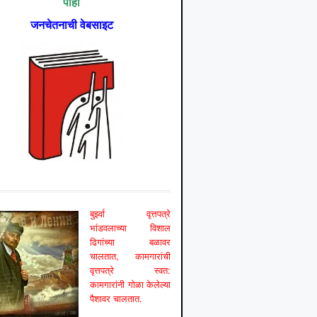
पाहा
जनचेतनाची वेबसाइट
बुर्झ्वा वृत्तपत्रे
भांडवलाच्या विशाल
ढिगांच्या बळावर
चालतात, कामगारांची
वृत्तपत्रे स्वत:
कामगारांनी गोळा केलेल्या
पैशावर चालतात.