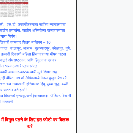
ी., एस.टी. उपवर्गीकरणाचा सर्वोच्च न्यायालयाचा
ातीय तणावांना, जातीय अस्मितेच्या राजकारणाला
णारा निर्णय !
ांतिकारी कामगार शिक्षण मालिका – 10
ाता, बदलापूर, आसाम, मुझफ्फरपूर, कोल्हापूर, पुणे,
ी इत्यादी ठिकाणी महिला हिंसाचाराच्या भीषण घटना
माद्वारे अंधराष्ट्रवाद आणि हिंदुत्वाचा प्रचार:
ांना भरकटवणारे प्रचारतंत्र
्यवधी कामगार-कष्टकऱ्याची मुलं शिक्षणासह
ूनही वंचित! मग ऑलिपिकमध्ये मेडल कुठून येणार?
क्षणाच्या नावाखाली हरियाणात हिंदू युवक सुद्धा बळी!
ंवर सतत वाढते हल्ले!
या विचाराचे एन्फ्ल्युएंसर्स (प्रभावक): फॅशिस्ट विखारी
ी महामारी
दी में बिगुल पढ़ने के लिए इस फोटो पर क्लिक
करें