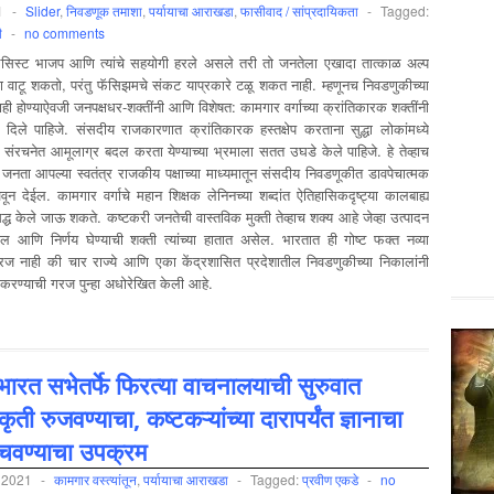
1
-
Slider
,
निवडणूक तमाशा
,
पर्यायाचा आराखडा
,
फासीवाद / सांप्रदायिकता
-
Tagged:
ी
-
no comments
फॅसिस्ट भाजप आणि त्यांचे सहयोगी हरले असले तरी तो जनतेला एखादा तात्काळ अल्प
ा वाटू शकतो, परंतु फॅसिझमचे संकट याप्रकारे टळू शकत नाही. म्हणूनच निवडणुकीच्या
ाही होण्याऐवजी जनपक्षधर-शक्तींनी आणि विशेषत: कामगार वर्गाच्या क्रांतिकारक शक्तींनी
दिले पाहिजे. संसदीय राजकारणात क्रांतिकारक हस्तक्षेप करताना सुद्धा लोकांमध्ये
ंरचनेत आमूलाग्र बदल करता येण्याच्या भ्रमाला सतत उघडे केले पाहिजे. हे तेव्हाच
 जनता आपल्या स्वतंत्र राजकीय पक्षाच्या माध्यमातून संसदीय निवडणूकीत डावपेचात्मक
वून देईल. कामगार वर्गाचे महान शिक्षक लेनिनच्या शब्दांत ऐतिहासिकदृष्ट्या कालबाह्य
द्ध केले जाऊ शकते. कष्टकरी जनतेची वास्तविक मुक्ती तेव्हाच शक्य आहे जेव्हा उत्पादन
 आणि निर्णय घेण्याची शक्ती त्यांच्या हातात असेल. भारतात ही गोष्ट फक्त नव्या
 गरज नाही की चार राज्ये आणि एका केंद्रशासित प्रदेशातील निवडणुकीच्या निकालांनी
 करण्याची गरज पुन्हा अधोरेखित केली आहे.
ारत सभेतर्फे फिरत्या वाचनालयाची सुरुवात
ृती रुजवण्याचा, कष्टकऱ्यांच्या दारापर्यंत ज्ञानाचा
चवण्याचा उपक्रम
 2021
-
कामगार वस्‍त्‍यांतून
,
पर्यायाचा आराखडा
-
Tagged:
प्रवीण एकडे
-
no