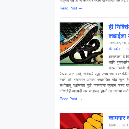
यातूनच पक्ष आणि कामगार वर्गीय राजकारण बळकट 
Read Post →
ही निश्च
लढाईला 
January 18,
संपादकीय
-
n
आपल्याला हे व
आणि मुख्यधारेच
संस्थानांमध्ये
पेरल्या जात आहे, सेनेमध्ये सुद्धा उच्च स्थानावर फ
हरले तरी रस्त्यावर आपला रक्तरंजित खेळ सुरू ठेव
संधीसाधू पक्षांसोबत युती करण्याचा प्रयत्न करत राहती
कोणतीही आघाडी जर सत्तारूढ़ झाली तर त्यांच्या समो
Read Post →
कामगार वर्
April 30, 201