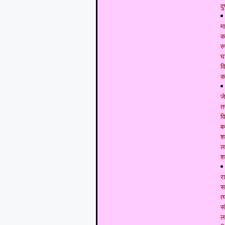
दु
म
कम
र
घ
व
क
ज
त
व
ब
श
ल
श
र
स
त
स
ल