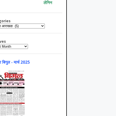
लेनिन
gories
ries
ves
es
 बिगुल - मार्च 2025