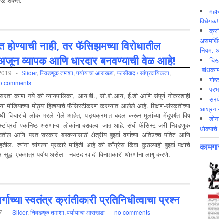
होऊ शकते.
महार
विधेयक!
क्रा
असमर्थित
िंत होण्याची नाही, तर फॅसिझमच्या विरोधातील
नियम. अ
अजून व्यापक आणि धारदार बनवण्याची वेळ आहे!
चिख
बांधकाम
 2019
-
Slider
,
निवडणूक तमाशा
,
पर्यायाचा आराखडा
,
फासीवाद / सांप्रदायिकता
,
गोष्
o comments
परभ
िसरता कामा नये की न्यायपालिका, आय.बी., सी.बी.आय, ई.डी आणि संपूर्ण नोकरशाही
सरप
्या मीडियाच्या मोठ्या हिश्श्याचे फॅसिस्टीकरण करण्यात आलेले आहे. शिक्षण-संस्कृतीच्या
आश्रयाख
 संघी विचारांचे लोक भरले गेले आहेत, पाठ्यक्रमात बदल करून मुलांच्या मेंदूपर्यंत विष
डोना
ॅसिस्टांप्रती एकनिष्ठ असणाऱ्या लोकांना बसवल्या जात आहे. संघी फॅसिस्ट जरी निवडणूक
धोक्याचे 
तील आणि परत सरकार बनवण्यासाठी क्षेत्रीय बुर्झ्वा वर्गाच्या अतिउच्च पतित आणि
ल. त्यांना चांगल्या प्रकारे माहिती आहे की काँग्रेस किंवा कुठल्याही बुर्झ्वा पक्षाचे
कामगार
र सुद्धा एकमात्र पर्याय असेल—नवउदारवादी विनाशकारी धोरणांना लागू करणे.
गाच्‍या स्‍वतंत्र क्रांतीकारी प्रतिनिधीत्‍वाचा प्रश्‍न
7
-
Slider
,
निवडणूक तमाशा
,
पर्यायाचा आराखडा
-
no comments