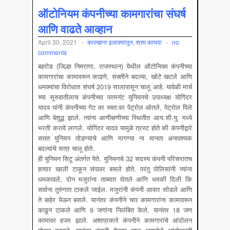
ऑटोनियम कंपनीच्या कामगारांचा संघर्ष
आणि वाढते आव्हान
April 30, 2021
-
कारखाना इलाक्यांतून
,
श्रम कायदा
-
no
comments
बहरोड (जिल्हा निमराणा, राजस्थान) येथील ऑटोनियम कंपनीच्या
कामगारांचा कामावरून काढणे, सक्तीने बदल्या, खोटे खटले आणि
धमक्यांचा विरोधात संघर्ष 2019 सालापासून चालू आहे. यावेळी मार्च
च्या सुरुवातीलाच कंपनीच्या परमनंट युनियनचे उपाध्यक्ष योगिंदर
यादव यांनी कंपनीच्या गेट वर स्वत:वर पेट्रोल ओतले, पेट्रोल पिले
आणि बेशुद्ध झाले. त्यांना आणीबाणीच्या स्थितीत आय.सी.यु. मध्ये
भरती करावे लागले. योगिंदर यादव यामुळे त्रस्ट होते की कंपनीद्वारे
सतत युनियन तोडण्याचे आणि मागण्या ना मानता अनावश्यक
बदल्यांचे सत्र चालू होते.
ही युनियन सिटू अंतर्गत येते. युनियनचे 32 सदस्य कंपनी परिसरातच
हत्यार खाली टाकून संपावर बसले होते. परंतु पोलिसांनी त्यांना
धमकावले, दोन मजुरांना ताब्यात घेतले आणि धमकी दिली कि
सर्वाना तुरुंगात टाकले जाईल. मजुरांनी कंपनी आवार सोडले आणि
ते बाहेर येऊन बसले. यानंतर कंपनीने चार कामगारांना कामावरून
काढून टाकले आणि 9 जणांना निलंबित केले. यानंतर 18 जण
कामावर हजर झाले. अशाप्रकारे कंपनीने कामगारांचे आंदोलन