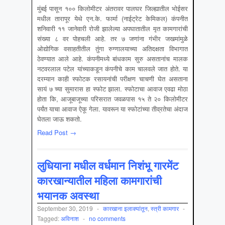
मुंबई पासून १०० किलोमीटर अंतरावर पालघर जिल्ह्यातील भोईसर
मधील तारापूर येथे एन.के. फार्मा (नाईट्रेट केमिकल) कंपनीत
शनिवारी ११ जानेवारी रोजी झालेल्या अपघातातील मृत कामगारांची
संख्या ८ वर पोहचली आहे. तर ७ जणांना गंभीर जखमांमुळे
ओद्योगिक वसाहतीतील तुंगा रुग्णालयाच्या अतिदक्षता विभागात
ठेवण्यात आले आहे. कंपनीमध्ये बांधकाम सुरु असतानांच मालक
नटवरलाल पटेल यांच्याकडून कंपनीचे काम चालवले जात होते. या
दरम्यान काही स्फोटक रसायनांची परीक्षण चाचणी घेत असताना
सायं ७ च्या सुमारास हा स्फोट झाला. स्फोटाचा आवाज एवढा मोठा
होता कि, आजूबाजूच्या परिसरात जवळपास १५ ते २० किलोमीटर
पर्यंत याचा आवाज ऐकू गेला. यावरून या स्फोटांच्या तीव्रतेचा अंदाज
घेतला जाऊ शकतो.
Read Post →
लुधियाना मधील वर्धमान निशंभू गारमेंट
कारखान्यातील महिला कामगारांची
भयानक अवस्था
September 30, 2019
-
कारखाना इलाक्यांतून
,
स्त्री कामगार
-
Tagged:
अविनाश
-
no comments