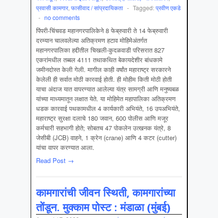
प्रवासी कामगार
,
फासीवाद / सांप्रदायिकता
-
Tagged:
प्रवीण एकडे
-
no comments
पिंपरी-चिंचवड महानगरपालिकेने 8 फेब्रुवारी ते 14 फेब्रुवारी
दरम्यान चालवलेल्या अतिक्रमण हटाव मोहिमेअंतर्गत
महानगरपालिका हद्दीतील चिखली-कुदळवाडी परिसरात 827
एकरांमधील तब्बल 4111 तथाकथित बेकायदेशीर बांधकामे
जमीनदोस्त केली गेली. मागील काही वर्षांत महाराष्ट्र सरकारने
केलेली ही सर्वात मोठी कारवाई होती. ही मोहीम किती मोठी होती
याचा अंदाज यात वापरण्यात आलेल्या यंत्र सामग्री आणि मनुष्यबळ
यांच्या माध्यमातून लक्षात येते. या मोहिमेत महापालिका अतिक्रमण
धडक कारवाई पथकामधील 4 कार्यकारी अभियंते, 16 उपअभियंते,
महाराष्ट्र सुरक्षा दलाचे 180 जवान, 600 पोलीस आणि मजूर
कर्मचारी सहभागी होते; सोबतच 47 पोकलेन उत्खनक यंत्रे, 8
जेसीबी (JCB) वाहने, 1 क्रेन (crane) आणि 4 कटर (cutter)
यांचा वापर करण्यात आला.
Read Post →
कामगारांची जीवन स्थिती, कामगारांच्या
तोंडून. मुक्काम पोस्ट : मंडाळा (मुंबई)