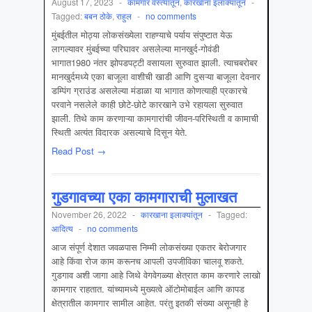
August 17, 2023
-
कामगार वस्‍त्‍यांतून
,
कारखाना इलाक्यांतून
-
Tagged:
बबन ठोके
,
राहुल
-
no comments
मुंबईतील मोठ्या लोकसंख्येला राहण्याचे पर्याय संपुष्टात येऊ
लागल्यावर मुंबईच्या परिघावर असलेल्या मानखुर्द-गोवंडी
भागात1980 नंतर झोपडपट्टी वसायला सुरुवात झाली. त्याचबरोबर
मानखुर्दमध्ये एका बाजूला वाशीची खाडी आणि दुसऱ्या बाजूला देवनार
डम्पिंग ग्राउंड असलेल्या मंडाळा या भागात कोणत्याही प्रकारचे
परवाने नसलेले काही छोटे-छोटे कारखाने उभे रहायला सुरुवात
झाली. तिथे काम करणाऱ्या कामगारांची जीवन-परिस्थिती व कामाची
स्थिती अत्यंत विदारक असल्याचे दिसून येते.
Read Post →
गुडगावच्या एका कामगाराची मुलाखत
November 26, 2022
-
कारखाना इलाक्यांतून
-
Tagged:
आदित्य
-
no comments
आज संपूर्ण देशात जवळपास निम्मी लोकसंख्या एकतर बेरोजगार
आहे किंवा रोज काम करूनच आपली उपजीविका चालवू शकते.
गुडगाव अशी जागा आहे जिथे वेगवेगळ्या क्षेत्रात काम करणारे लाखो
कामगार राहतात. यांच्यामध्ये मुख्यत्वे ऑटोमोबाईल आणि कापड
क्षेत्रातील कामगार सामील आहेत. परंतु इतकी संख्या असूनही हे