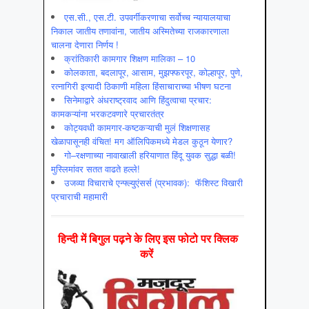
एस.सी., एस.टी. उपवर्गीकरणाचा सर्वोच्च न्यायालयाचा
निकाल जातीय तणावांना, जातीय अस्मितेच्या राजकारणाला
चालना देणारा निर्णय !
क्रांतिकारी कामगार शिक्षण मालिका – 10
कोलकाता, बदलापूर, आसाम, मुझफ्फरपूर, कोल्हापूर, पुणे,
रत्नागिरी इत्यादी ठिकाणी महिला हिंसाचाराच्या भीषण घटना
सिनेमाद्वारे अंधराष्ट्रवाद आणि हिंदुत्वाचा प्रचार:
कामकऱ्यांना भरकटवणारे प्रचारतंत्र
कोट्यवधी कामगार-कष्टकऱ्याची मुलं शिक्षणासह
खेळापासूनही वंचित! मग ऑलिपिकमध्ये मेडल कुठून येणार?
गो–रक्षणाच्या नावाखाली हरियाणात हिंदू युवक सुद्धा बळी!
मुस्लिमांवर सतत वाढते हल्ले!
उजव्या विचाराचे एन्फ्ल्युएंसर्स (प्रभावक): फॅशिस्ट विखारी
प्रचाराची महामारी
हिन्‍दी में बिगुल पढ़ने के लिए इस फोटो पर क्लिक
करें