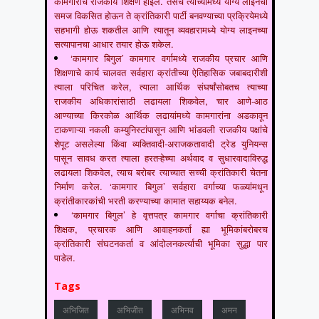
कामगारांचे राजकीय शिक्षण होईल. तसेच त्यांच्यामध्ये योग्य लाइनची
समज विकसित होऊन ते क्रांतिकारी पार्टी बनवण्याच्या प्रक्रियेमध्ये
सहभागी होऊ शकतील आणि त्यातून व्यवहारामध्ये योग्य लाइनच्या
सत्यापानचा आधार तयार होऊ शकेल.
‘कामगार बिगुल’ कामगार वर्गामध्ये राजकीय प्रचार आणि
शिक्षणाचे कार्य चालवत सर्वहारा क्रांतीच्या ऐतिहासिक जबाबदारीशी
त्याला परिचित करेल, त्याला आर्थिक संघर्षांसोबतच त्याच्या
राजकीय अधिकारांसाठी लढायला शिकवेल, चार आणे-आठ
आण्याच्या किरकोळ आर्थिक लढायांमध्ये कामगारांना अडकावून
टाकणाऱ्या नकली कम्युनिस्टांपासून आणि भांडवली राजकीय पक्षांचे
शेपूट असलेल्या किंवा व्यक्तिवादी-अराजकतावादी ट्रेड युनियन्स
पासून सावध करत त्याला हरतऱ्हेच्या अर्थवाद व सुधारवादाविरुद्ध
लढायला शिकवेल, त्याच बरोबर त्याच्यात सच्ची क्रांतिकारी चेतना
निर्माण करेल. ‘कामगार बिगुल’ सर्वहारा वर्गाच्या फळ्यांमधून
क्रांतीकारकांची भरती करण्याच्या कामात सहाय्यक बनेल.
‘कामगार बिगुल’ हे वृत्तपत्र कामगार वर्गाचा क्रांतिकारी
शिक्षक, प्रचारक आणि आवाहनकर्ता ह्या भूमिकांबरोबरच
क्रांतिकारी संघटनकर्ता व आंदोलनकर्त्याची भूमिका सुद्धा पार
पाडेल.
Tags
अभिजित
अभिजीत
अभिनव
अमन