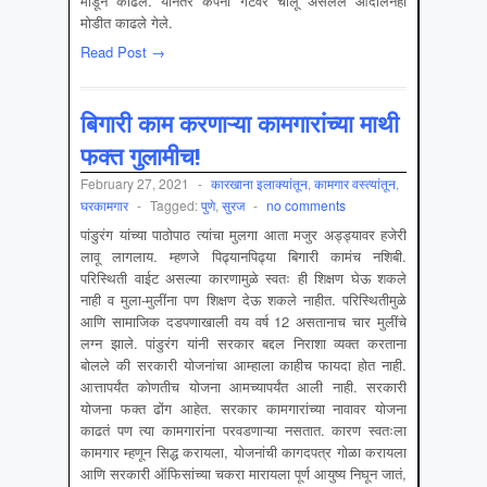
मोडून काढले. यानंतर कंपनी गेटवर चालू असलेले आंदोलनही
मोडीत काढले गेले.
Read Post →
बिगारी काम करणाऱ्या कामगारांच्या माथी
फक्त गुलामीच!
February 27, 2021
-
कारखाना इलाक्यांतून
,
कामगार वस्‍त्‍यांतून
,
घरकामगार
-
Tagged:
पुणे
,
सुरज
-
no comments
पांडुरंग यांच्या पाठोपाठ त्यांचा मुलगा आता मजुर अड्ड्यावर हजेरी
लावू लागलाय. म्हणजे पिढ्यानपिढ्या बिगारी कामंच नशिबी.
परिस्थिती वाईट असल्या कारणामुळे स्वतः ही शिक्षण घेऊ शकले
नाही व मुला-मुलींना पण शिक्षण देऊ शकले नाहीत. परिस्थितीमुळे
आणि सामाजिक दडपणाखाली वय वर्ष 12 असतानाच चार मुलींचे
लग्न झाले. पांडुरंग यांनी सरकार बद्दल निराशा व्यक्त करताना
बोलले की सरकारी योजनांचा आम्हाला काहीच फायदा होत नाही.
आत्तापर्यंत कोणतीच योजना आमच्यापर्यंत आली नाही. सरकारी
योजना फक्त ढोंग आहेत. सरकार कामगारांच्या नावावर योजना
काढतं पण त्या कामगारांना परवडणाऱ्या नसतात. कारण स्वतःला
कामगार म्हणून सिद्ध करायला, योजनांची कागदपत्र गोळा करायला
आणि सरकारी ऑफिसांच्या चकरा मारायला पूर्ण आयुष्य निघून जातं,