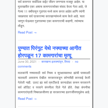
सर्व कामगार सर्वाधिक वाईट जीवन जगण्यास मजबूर आहेत. या
मुलाखतीत एका अशाच कामगारासोबत संवाद केला गेला आहे, जे
गेल्या 11 वर्षांपासून गुडगाव मध्ये काम करत आहेत आणि त्यांनी
जवळपास सर्व प्रकारच्या कारखान्यांमध्ये काम केले आहे. चला
जाणून घेऊयात गुडगावच्या एका कामगाराची कहाणी, त्यांच्याच
तोंडून.
Read Post →
पुण्यात पिरंगुट येथे नफ्याच्या आगीत
होरपळून 17 कामगारांचा मृत्यू
June 30, 2021
-
कारखाना इलाक्यांतून
,
विपदा
-
no
comments
मालकांनी नफ्यासाठी सर्व नियम व सुरक्षाव्यवस्था ह्यांची पायमल्ली
चालवली असताना देखील सरकारकडून कोणतीही कारवाई केली
गेलेली नाही. उलट ह्या सर्व त्रुटींकडे कानाडोळा करून सरकारने
सर्व ऑडिट व परवाने कंपनीला दिले गेले होते. तेव्हा कंपनीचा
कामगारांप्रती निष्काळजीपणा हा सरकारच्या हलगर्जीपणामुळेच आहे.
Read Post →