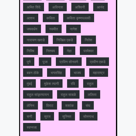
अमित शिंदे
अविनाश
अश्विनी
आनंद
आशय
कविता
कविता कृष्णपल्लवी
जयवर्धन
नवमीत
नागेश
नारायण खराडे
निखिल एकडे
नितेश
निमिष
निश्चय
नेहा
परमेश्वर
पुणे
पूजा
प्रविण सोनवणे
प्रवीण एकडे
बबन ठोके
भगतसिंह
भाजप
महाराष्‍ट्र
मुंबई
मुकेश त्‍यागी
रवि
राहुल
राहुल सांकृत्यायन
राहुल साबळे
ललिता
लेनिन
विराट
शशांक
संघ
सनी
सुरज
सुस्मित
सोमनाथ
स्वप्नजा