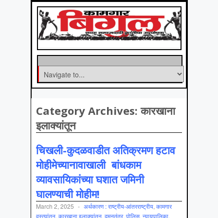
Category Archives:
कारखाना
इलाक्यांतून
चिखली-कुदळवाडीत अतिक्रमण हटाव
मोहीमेच्यानावाखाली बांधकाम
व्यावसायिकांच्या घशात जमिनी
घालण्याची मोहीम!
March 2, 2025
-
अर्थकारण : राष्ट्रीय-आंतरराष्ट्रीय
,
कामगार
वस्‍त्‍यांतून
,
कारखाना इलाक्यांतून
,
दमनतंत्र, पोलिस, न्यायपालिका
,