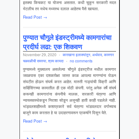
इतक्या किचकट या योजना असतात. कधी चुकून सरकारी मदत
भेटलीच तर मधेच मध्यस्थ दलाल आहेतच पैसे खायला.
Read Post →
पुण्यात चौगुले इंडस्ट्रीमध्ये कामगारांचा
प्रदीर्घ लढा: एक शिकवण
November 29, 2020
-
कारखाना इलाक्यांतून
,
अर्थवाद
,
कामगार
चळवळीची समस्‍या
,
श्रम कायदा
-
no comments
पुण्यामध्ये मुख्यालय असलेल्या चौगुले इंडस्ट्रीज मधील कामगार
जवळपास एका दशकापेक्षा जास्त काळ आपल्या मागण्यांना घेऊन
संघटीत होऊन संघर्ष करत आहेत. मारुती गाड्यांची विक्री आणि
सर्व्हिसिंगच्या कामातील ही एक मोठी कंपनी. परंतु अनेक वर्षे संघर्ष
करूनही कामगारांना कंपनीचे मालक, सरकारी यंत्रणा आणि
न्यायव्यवस्थेकडून निराशा सोडून अजूनही हाती काही पडलेले नाही.
भांड्वलशाहीमध्ये कशाप्रकारे सर्व यंत्रणा भांडवलदार वर्गाच्याच
बाजूने काम करतात हे या उदाहरणावरून प्रकर्षाने दिसून येते.
Read Post →