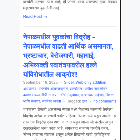
कसोटी पाहणारे ठरत आहे; ही जनता आज अश्रूंच्या एका विशाल
महासागरात बुडालेली आहे.
Read Post →
नेपाळमधील युवकांचा विद्रोह –
नेपाळमधील वाढती आर्थिक असमानता,
भ्रष्टाचार, बेरोजगारी, महागाई,
अभिव्यक्ती स्वातंत्र्यावरील हल्ले
यांविरोधातील आक्रोश!
September 19, 2025
-
Slider
,
Web only addition
,
अर्थकारण : राष्ट्रीय-आंतरराष्ट्रीय
,
आन्दोलन : समीक्षा-समालोचन
,
कामगार चळवळीची समस्‍या
,
गरिबी / कुपोषण
,
भ्रष्टाचार
,
महंगाई
,
शिक्षण
आणि रोजगार
,
संघर्षरत जनता
-
Tagged:
पूजा
-
no comments
भारताच्या शेजारी असलेल्या नेपाळ मध्ये तिथल्या तरुणांनी केलेला
विद्रोह अनेक कारणांनी चर्चेत राहिला. नेपाळ मध्ये घडून आलेला हा
तरुणांचा विद्रोह एका अशा काळात घडून आला जो क्रांत्यांवाचून
रखरखलेला असा काळ आहे. जगभरात सामान्य जनतेचे दमन,
शोषण टोकाला पोहचले असून अनेक ठिकाणी याची प्रतिक्रिया