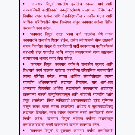
‘कामगार बिगुल’ भारतीय क्रांतीचे स्वरूप, मार्ग आणि
समस्यांविषयी क्रांतिकारी कम्युनिस्टांमध्ये चालणाऱ्या विविध चर्चा
नियमित रुपात छापेल आणि देश-विदेशातील राजकीय घटना आणि
आर्थिक परिस्थितीचे योग्य विश्लेषण मांडून कामगार वर्गाला शिक्षित
करण्याचे काम करेल.
‘कामगार बिगुल’ स्वतः अश्या चर्चा चालवेल जेणे करून
कामगारांचे राजकीय शिक्षण होईल. तसेच त्यांच्यामध्ये योग्य लाइनची
समज विकसित होऊन ते क्रांतिकारी पार्टी बनवण्याच्या प्रक्रियेमध्ये
सहभागी होऊ शकतील आणि त्यातून व्यवहारामध्ये योग्य लाइनच्या
सत्यापानचा आधार तयार होऊ शकेल.
‘कामगार बिगुल’ कामगार वर्गामध्ये राजकीय प्रचार आणि
शिक्षणाचे कार्य चालवत सर्वहारा क्रांतीच्या ऐतिहासिक जबाबदारीशी
त्याला परिचित करेल, त्याला आर्थिक संघर्षांसोबतच त्याच्या
राजकीय अधिकारांसाठी लढायला शिकवेल, चार आणे-आठ
आण्याच्या किरकोळ आर्थिक लढायांमध्ये कामगारांना अडकावून
टाकणाऱ्या नकली कम्युनिस्टांपासून आणि भांडवली राजकीय पक्षांचे
शेपूट असलेल्या किंवा व्यक्तिवादी-अराजकतावादी ट्रेड युनियन्स
पासून सावध करत त्याला हरतऱ्हेच्या अर्थवाद व सुधारवादाविरुद्ध
लढायला शिकवेल, त्याच बरोबर त्याच्यात सच्ची क्रांतिकारी चेतना
निर्माण करेल. ‘कामगार बिगुल’ सर्वहारा वर्गाच्या फळ्यांमधून
क्रांतीकारकांची भरती करण्याच्या कामात सहाय्यक बनेल.
‘कामगार बिगुल’ हे वृत्तपत्र कामगार वर्गाचा क्रांतिकारी