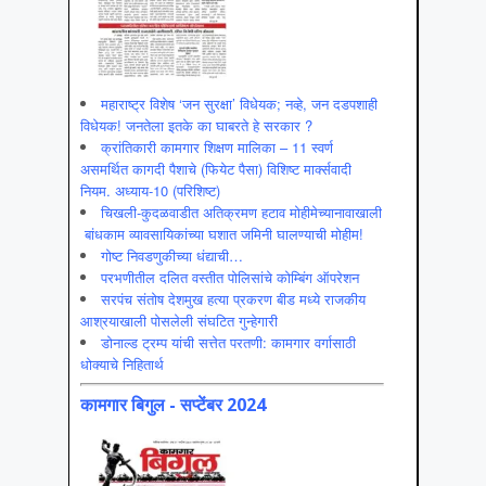
महाराष्ट्र विशेष ‘जन सुरक्षा’ विधेयक; नव्हे, जन दडपशाही
विधेयक! जनतेला इतके का घाबरते हे सरकार ?
क्रांतिकारी कामगार शिक्षण मालिका – 11 स्वर्ण
असमर्थित कागदी पैशाचे (फियेट पैसा) विशिष्ट मार्क्सवादी
नियम. अध्याय-10 (परिशिष्ट)
चिखली-कुदळवाडीत अतिक्रमण हटाव मोहीमेच्यानावाखाली
बांधकाम व्यावसायिकांच्या घशात जमिनी घालण्याची मोहीम!
गोष्ट निवडणुकीच्या धंद्याची…
परभणीतील दलित वस्तीत पोलिसांचे कोम्बिंग ऑपरेशन
सरपंच संतोष देशमुख हत्या प्रकरण बीड मध्ये राजकीय
आश्रयाखाली पोसलेली संघटित गुन्हेगारी
डोनाल्ड ट्रम्प यांची सत्तेत परतणी: कामगार वर्गासाठी
धोक्याचे निहितार्थ
कामगार बिगुल - सप्टेंबर 2024