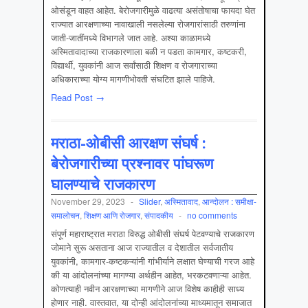
ओसंडून वाहत आहेत. बेरोजगारीमुळे वाढत्या असंतोषाचा फायदा घेत
राज्यात आरक्षणाच्या नावाखाली नसलेल्या रोजगारांसाठी तरुणांना
जाती-जातींमध्ये विभागले जात आहे. अश्या काळामध्ये
अस्मितावादाच्या राजकारणाला बळी न पडता कामगार, कष्टकरी,
विद्यार्थी, युवकांनी आज सर्वांसाठी शिक्षण व रोजगाराच्या
अधिकाराच्या योग्य मागणीभोवती संघटित झाले पाहिजे.
Read Post →
मराठा-ओबीसी आरक्षण संघर्ष :
बेरोजगारीच्या प्रश्नावर पांघरूण
घालण्याचे राजकारण
November 29, 2023
-
Slider
,
अस्मितावाद
,
आन्दोलन : समीक्षा-
समालोचन
,
शिक्षण आणि रोजगार
,
संपादकीय
-
no comments
संपूर्ण महाराष्ट्रात मराठा विरुद्ध ओबीसी संघर्ष पेटवण्याचे राजकारण
जोमाने सुरू असताना आज राज्यातील व देशातील सर्वजातीय
युवकांनी, कामगार-कष्टकऱ्यांनी गांभीर्याने लक्षात घेण्याची गरज आहे
की या आंदोलनांच्या मागण्या अर्थहीन आहेत, भरकटवणाऱ्या आहेत.
कोणत्याही नवीन आरक्षणाच्या मागणीने आज विशेष काहीही साध्य
होणार नाही. वास्तवात, या दोन्ही आंदोलनांच्या माध्यमातून समाजात