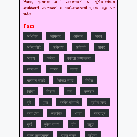
शिक्षक, प्रचारक आणि आवाहनकर्ता ह्या भूमिकांबरोबरच
क्रांतिकारी संघटनकर्ता व आंदोलनकर्त्याची भूमिका सुद्धा पार
पाडेल.
Tags
अभिजित
अभिजीत
अभिनव
अमन
अमित शिंदे
अविनाश
अश्विनी
आनंद
आशय
कविता
कविता कृष्णपल्लवी
जयवर्धन
नवमीत
नागेश
नारायण खराडे
निखिल एकडे
नितेश
निमिष
निश्चय
नेहा
परमेश्वर
पुणे
पूजा
प्रविण सोनवणे
प्रवीण एकडे
बबन ठोके
भगतसिंह
भाजप
महाराष्‍ट्र
मुंबई
मुकेश त्‍यागी
रवि
राहुल
राहुल सांकृत्यायन
राहुल साबळे
ललिता