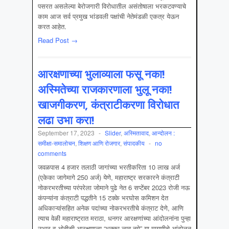
पसरत असलेल्या बेरोजगारी विरोधातील असंतोषाला भरकटवण्याचे
काम आज सर्व प्रमुख भांडवली पक्षांची नेतेमंडळी एकत्र येऊन
करत आहेत.
Read Post →
आरक्षणाच्या भुलाव्याला फसू नका!
अस्मितेच्या राजकारणाला भुलू नका!
खाजगीकरण, कंत्राटीकरणा विरोधात
लढा उभा करा!
September 17, 2023
-
Slider
,
अस्मितावाद
,
आन्दोलन :
समीक्षा-समालोचन
,
शिक्षण आणि रोजगार
,
संपादकीय
-
no
comments
जवळपास 4 हजार तलाठी जागांच्या भरतीकरिता 10 लाख अर्ज
(एकेका जागेमागे 250 अर्ज) येणे, महाराष्ट्र सरकारने कंत्राटी
नोकरभरतीच्या परंपरेला जोमाने पुढे नेत 6 सप्टेंबर 2023 रोजी नऊ
कंपन्यांना कंत्राटी पद्धतीने 15 टक्के भरघोस कमिशन देत
अधिकाऱ्यांसहित अनेक पदांच्या नोकरभरतीचे कंत्राट देणे, आणि
त्याच वेळी महाराष्ट्रात मराठा, धनगर आरक्षणांच्या आंदोलनांना पुन्हा
उभार व ओबीसी आरक्षणाला “धक्का लावू नये” या मागणीचे आंदोलन