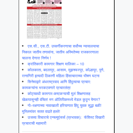
एस.सी., एस.टी. उपवर्गीकरणाचा सर्वोच्च न्यायालयाचा
निकाल जातीय तणावांना, जातीय अस्मितेच्या राजकारणाला
चालना देणारा निर्णय !
क्रांतिकारी कामगार शिक्षण मालिका – 10
कोलकाता, बदलापूर, आसाम, मुझफ्फरपूर, कोल्हापूर, पुणे,
रत्नागिरी इत्यादी ठिकाणी महिला हिंसाचाराच्या भीषण घटना
सिनेमाद्वारे अंधराष्ट्रवाद आणि हिंदुत्वाचा प्रचार:
कामकऱ्यांना भरकटवणारे प्रचारतंत्र
कोट्यवधी कामगार-कष्टकऱ्याची मुलं शिक्षणासह
खेळापासूनही वंचित! मग ऑलिपिकमध्ये मेडल कुठून येणार?
गो–रक्षणाच्या नावाखाली हरियाणात हिंदू युवक सुद्धा बळी!
मुस्लिमांवर सतत वाढते हल्ले!
उजव्या विचाराचे एन्फ्ल्युएंसर्स (प्रभावक): फॅशिस्ट विखारी
प्रचाराची महामारी