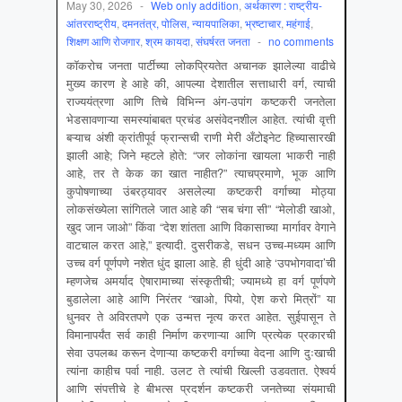
May 30, 2026
-
Web only addition
,
अर्थकारण : राष्ट्रीय-
आंतरराष्ट्रीय
,
दमनतंत्र, पोलिस, न्यायपालिका
,
भ्रष्टाचार
,
महंगाई
,
शिक्षण आणि रोजगार
,
श्रम कायदा
,
संघर्षरत जनता
-
no comments
कॉकरोच जनता पार्टीच्या लोकप्रियतेत अचानक झालेल्या वाढीचे
मुख्य कारण हे आहे की, आपल्या देशातील सत्ताधारी वर्ग, त्याची
राज्ययंत्रणा आणि तिचे विभिन्न अंग-उपांग कष्टकरी जनतेला
भेडसावणाऱ्या समस्यांबाबत प्रचंड असंवेदनशील आहेत. त्यांची वृत्ती
बऱ्याच अंशी क्रांतीपूर्व फ्रान्सची राणी मेरी अँटोइनेट हिच्यासारखी
झाली आहे; जिने म्हटले होते: “जर लोकांना खायला भाकरी नाही
आहे, तर ते केक का खात नाहीत?” त्याचप्रमाणे, भूक आणि
कुपोषणाच्या उंबरठ्यावर असलेल्या कष्टकरी वर्गाच्या मोठ्या
लोकसंख्येला सांगितले जात आहे की “सब चंगा सी” “मेलोडी खाओ,
खुद जान जाओ” किंवा “देश शांतता आणि विकासाच्या मार्गावर वेगाने
वाटचाल करत आहे,” इत्यादी. दुसरीकडे, सधन उच्च-मध्यम आणि
उच्च वर्ग पूर्णपणे नशेत धुंद झाला आहे. ही धुंदी आहे ‘उपभोगवादा’ची
म्हणजेच अमर्याद ऐषारामाच्या संस्कृतीची; ज्यामध्ये हा वर्ग पूर्णपणे
बुडालेला आहे आणि निरंतर “खाओ, पियो, ऐश करो मित्रों” या
धुनवर ते अविरतपणे एक उन्मत्त नृत्य करत आहेत. सुईपासून ते
विमानापर्यंत सर्व काही निर्माण करणाऱ्या आणि प्रत्येक प्रकारची
सेवा उपलब्ध करून देणाऱ्या कष्टकरी वर्गाच्या वेदना आणि दुःखाची
त्यांना काहीच पर्वा नाही. उलट ते त्यांची खिल्ली उडवतात. ऐश्वर्य
आणि संपत्तीचे हे बीभत्स प्रदर्शन कष्टकरी जनतेच्या संयमाची