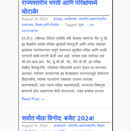
राज्यस्तरीय भरती आणि परिक्षांमध्ये
घोटाळे!
August 18, 2024
-
Slider
,
अर्थकारण : राष्ट्रीय-आंतरराष्ट्रीय
,
भ्रष्टाचार
,
शिक्षण आणि रोजगार
-
Tagged:
पूजा
-
no
comments
एन.टी.ए. (नॅशनल टेस्टिंग एजेंसी) तर्फे घेतल्या जाणाऱ्या नीट यु.जी.
ह्या वैद्यकीय प्रवेश परीक्षेत झालेली पेपरफुटी आणि अनेक स्तरांवर
झालेल्या गदारोळानंतर संपूर्ण देशभरात सुरक्षित परीक्षा आणि भरती
प्रणाली यांची मागणी केली जात आहे. यानंतर एका पाठोपाठ एक
सी.एस.आय.आर. नेट, यु.जी.सी. नेट, नीट पी.जी. ह्या परीक्षा
देखील पेपरफुटीचे, परीक्षेच्या पवित्रतेचे कारण देऊन रद्द करण्यात
आल्यात. त्यांनतर सरकारच्या ह्या बेजबाबदार कारभारामुळे देशभरात
विद्यार्थ्यांना, त्यांच्या पालकांना रस्त्यावर उतरून आपल्या
मागण्यांसाठी, एका न्याय्य परीक्षा व्यवस्थेसाठी, जगभरात विश्वगुरू
बनल्याचे ढोल बडवणाऱ्या मोदी सरकारवर, दबाव बनवावा लागला
Read Post →
सर्वात मोठा विनोद: बजेट 2024!
August 16, 2024
-
अर्थकारण : राष्ट्रीय-आंतरराष्ट्रीय
,
शिक्षण