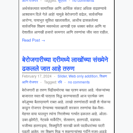
आणि रोजगार
-
Tagged:
सुप्रीत
-
no comments
अर्थसंकल्पात सामाजिक आणि आर्थिक संकट अधिक वाढवण्याचे
आश्वासन दिले गेले आहे! यामुळे बेरोजगारी वाढेल, सार्वजनिक
आरोग्य, पायाभूत सुविधा खालावतील, आधीच ढासळलेल्या
सार्वजनिक शिक्षण व्यवस्थेला आणखी एक धक्का बसेल आणि या
देशातील आणखी हजारो कामगार आणि तरुणांचा जीव जात राहील.
Read Post →
बेरोजगारीच्या दरीमध्ये लाखोंच्या संख्येने
ढकलले जात आहे तरुण
February 17, 2024
-
Slider
,
Web only addition
,
शिक्षण
आणि रोजगार
-
Tagged:
रवि
-
no comments
बेरोजगारी हा तरुण पिढीसमोरचा यक्ष प्रश्न बनला आहे. नोकऱ्यांच्या
बाजारात स्वतःची पात्रता सिद्ध करण्यासाठी आज प्रत्येक जण
कोल्हूच्या बैलाप्रमाणे राबत आहे. लाखो तरुणांसाठी काही शे नोकऱ्या
काढून रोजगार देण्याच्या नावाखाली सरकार तरुणांचा वेळ-पैसा-
मेहनत वाया घालवून त्यांना निराशेच्या गर्त्यात ढकलत आहे. ओला-
उबर-झोमॅटो, नेटवर्क मार्केटिंग, सेल्समन, हातगाडी, वडापाव-
भजीच्या हातगाड्या, सिक्युरिटी सारखी कामे पदवीधरांच्या पदरी
पडली आहेत, तर शिक्षण मिळू न शकणाऱ्यांच्या गर्दीने मजूर-अड्डे