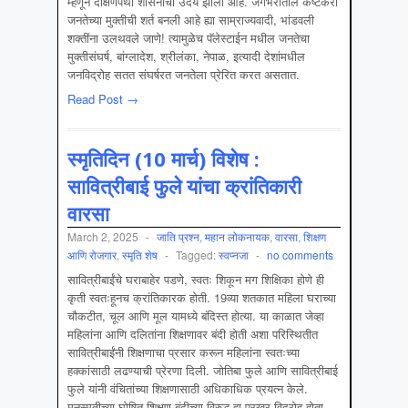
म्हणून दक्षिणपंथी शासनांचा उदय झाला आहे. जगभरातील कष्टकरी
जनतेच्या मुक्तीची शर्त बनली आहे ह्या साम्राज्यवादी, भांडवली
शक्तींना उलथवले जाणे! त्यामुळेच पॅलेस्टाईन मधील जनतेचा
मुक्तीसंघर्ष, बांग्लादेश, श्रीलंका, नेपाळ, इत्यादी देशांमधील
जनविद्रोह सतत संघर्षरत जनतेला प्रेरित करत असतात.
Read Post →
स्मृतिदिन (10 मार्च) विशेष :
सावित्रीबाई फुले यांचा क्रांतिकारी
वारसा
March 2, 2025
-
जाति प्रश्न
,
महान लोकनायक
,
वारसा
,
शिक्षण
आणि रोजगार
,
स्‍मृति शेष
-
Tagged:
स्वप्नजा
-
no comments
सावित्रीबाईंचे घराबाहेर पडणे, स्वतः शिकून मग शिक्षिका होणे ही
कृती स्वतःहूनच क्रांतिकारक होती. 19व्या शतकात महिला घराच्या
चौकटीत, चूल आणि मूल यामध्ये बंदिस्त होत्या. या काळात जेव्हा
महिलांना आणि दलितांना शिक्षणावर बंदी होती अशा परिस्थितीत
सावित्रीबाईंनी शिक्षणाचा प्रसार करून महिलांना स्वतःच्या
हक्कांसाठी लढण्याची प्रेरणा दिली. जोतिबा फुले आणि सावित्रीबाई
फुले यांनी वंचितांच्या शिक्षणासाठी अधिकाधिक प्रयत्न केले.
मनुस्मृतीच्या घोषित शिक्षण बंदीच्या विरुद्ध हा प्रखर विद्रोह होता.